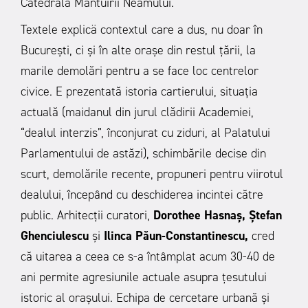
Catedrala Mântuirii Neamului.
Textele explicä contextul care a dus, nu doar în
București, ci și în alte orașe din restul țării, la
marile demolări pentru a se face loc centrelor
civice. E prezentată istoria cartierului, situația
actuală (maidanul din jurul clădirii Academiei,
“dealul interzis”, înconjurat cu ziduri, al Palatului
Parlamentului de astăzi), schimbările decise din
scurt, demolările recente, propuneri pentru viirotul
dealului, începând cu deschiderea incintei către
public. Arhitecții curatori,
Dorothee Hasnaș, Ștefan
Ghenciulescu
și
Ilinca Păun-Constantinescu,
cred
că uitarea a ceea ce s-a întâmplat acum 30-40 de
ani permite agresiunile actuale asupra țesutului
istoric al orașului. Echipa de cercetare urbană și