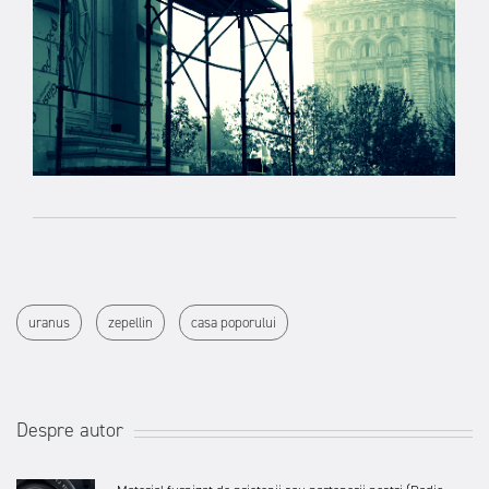
uranus
zepellin
casa poporului
Despre autor