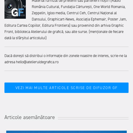
Material furnizat de prietenii sau partenerii noștri (Radio
România Cultural, Fundația Cărturești, One World Romania,
Zeppelin, Igloo media, Centrul Ceh, Centrul Național al
Dansului, Graphicart-News, Asociația Ephemair, Poster Jam,
Editura Cartea Copiilor, Editura Frontiera) sau provenind din arhiva Graphic
Front, biblioteca Atelierului de grafică, sau alte surse. (menționate de fiecare
dată la sfârșitul articolului)
Dacă dorești să distribui o informație din zonele noastre de interes, scrie-ne la
adresa hello@atelieruldegrafica.ro
VEZI MAI MULTE ARTICOLE SCRISE DE DIFUZOR GF
Articole asemănătoare