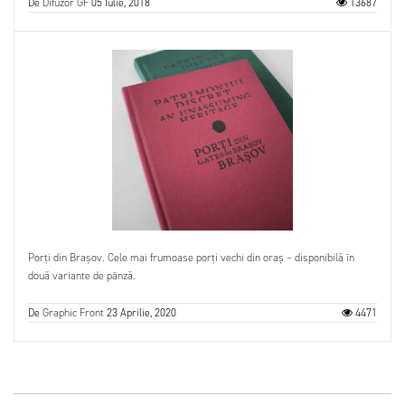
De
Difuzor GF
05 Iulie, 2018
13687
Porți din Brașov. Cele mai frumoase porți vechi din oraș – disponibilă în
două variante de pânză.
De
Graphic Front
23 Aprilie, 2020
4471