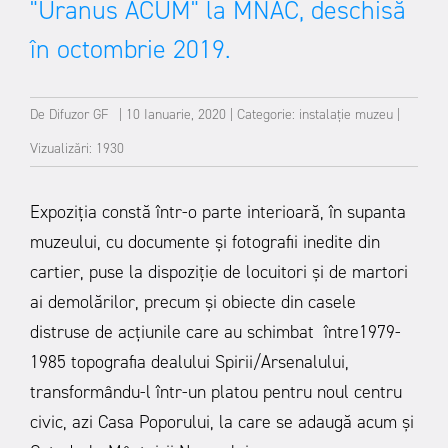
"Uranus ACUM" la MNAC, deschisă
în octombrie 2019.
De
Difuzor GF
|
10 Ianuarie, 2020
|
Categorie:
instalație
muzeu
|
Vizualizări: 1930
Expoziția constă într-o parte interioară, în supanta
muzeului, cu documente și fotografii inedite din
cartier, puse la dispoziție de locuitori și de martori
ai demolărilor, precum și obiecte din casele
distruse de acțiunile care au schimbat între1979-
1985 topografia dealului Spirii/Arsenalului,
transformându-l într-un platou pentru noul centru
civic, azi Casa Poporului, la care se adaugă acum și