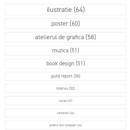
ilustratie (64)
poster (60)
atelierul de grafica (58)
muzica (51)
book design (51)
guild report (36)
interviu (32)
racnet (27)
carturesti (24)
grafica fara computer (24)