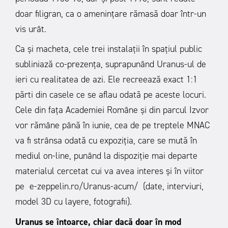
doar filigran, ca o amenințare rămasă doar într-un
vis urât.
Ca și macheta, cele trei instalații în spațiul public
subliniază co-prezența, suprapunând Uranus-ul de
ieri cu realitatea de azi. Ele recreează exact 1:1
părti din casele ce se aflau odată pe aceste locuri.
Cele din fața Academiei Române și din parcul Izvor
vor rămâne până în iunie, cea de pe treptele MNAC
va fi strânsa odată cu expoziția, care se mută în
mediul on-line, punând la dispoziție mai departe
materialul cercetat cui va avea interes și în viitor
pe
e-zeppelin.ro/Uranus-acum/
(date, interviuri,
model 3D cu layere, fotografii).
Uranus se întoarce, chiar dacă doar în mod