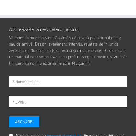
Abonează-te la newsleterul nostru!
Vei primi în medie o știre săptămânală bazată pe informație la zi
sau de arhivă. Design, eveniment, interviu, relatate de în jur de
zece autori. Nu doar din București ci și din alte orașe. De crezi că ai
un material care se potrivește cu profilul blogului nostru, și vrei să-
l împarți cu noi, nu ezita să ne scrii. Mulțumim!
ABONARE!
Sunt de acord cu
termenii și condițiile
din website și doresc să