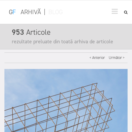
G
F
ARHIVĂ
|
BLOG
953
Articole
rezultate preluate din toată arhiva de articole
< Anterior
Următor >