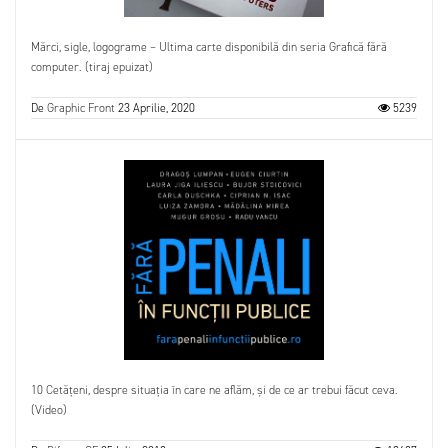
Mărci, sigle, logograme – Ultima carte disponibilă din seria Grafică fără
computer. (tiraj epuizat)
De
Graphic Front
23 Aprilie, 2020
5239
10 Cetățeni, despre situația în care ne aflăm, și de ce ar trebui făcut ceva.
(Video)