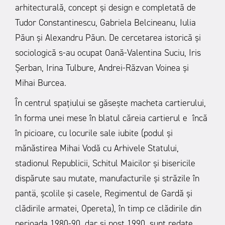
arhitecturală, concept și design e completată de
Tudor Constantinescu, Gabriela Belcineanu, Iulia
Păun și Alexandru Păun. De cercetarea istorică și
sociologică s-au ocupat Oană-Valentina Suciu, Iris
Șerban, Irina Tulbure, Andrei-Răzvan Voinea și
Mihai Burcea.
În centrul spațiului se găsește macheta cartierului,
în forma unei mese în blatul căreia cartierul e încă
în picioare, cu locurile sale iubite (podul și
mănăstirea Mihai Vodă cu Arhivele Statului,
stadionul Republicii, Schitul Maicilor și bisericile
dispărute sau mutate, manufacturile și străzile în
pantä, școlile și casele, Regimentul de Gardă și
clădirile armatei, Opereta), în timp ce clădirile din
perioada 1980-90, dar și post 1990, sunt redate