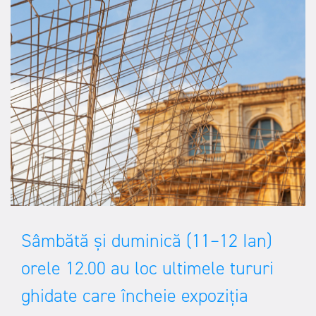
Sâmbătă și duminică (11–12 Ian)
orele 12.00 au loc ultimele tururi
ghidate care încheie expoziția