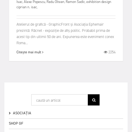
Isac
,
Alexe Popescu
,
Radu Oltean
,
Ramon Sadîc
,
exhibition design
ciprian n. isac
,
Atelierul de grafică - GraphicFront și Asociația Ephemair
prezintă: Răcnet - expoziție de afiș politic. Probabil prima de
acest tip din ultimii 50 de ani. Expunerea este eveniment conex
Roma...
2254
Citește mai mult
ASOCIAȚIA
SHOP GF