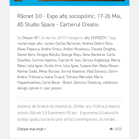
Răcnet 3.0 - Expo afiș sociopolitic. 17-26 Mai,
A5 Studio Space - Cartierul Creativ.
De
Difuzor GF
|
24 Aprilie, 2019
|
Categorie:
afiș
EXPOZIȚII
|
Tags:
racnet expo
,
afis
,
racnet
,
Carlos Boracnet
,
Andrea Dobrin Dinu
,
Alexe Popescu
,
Andrei Grosu
,
Andrei Nicolescu
,
Claudia Draghia
,
Daniel Bere
,
Dragoș Boțcău
,
George Roșu
,
Oana Barbonie
,
Carla
Duschka
,
Carmen Apetrei
,
Ciprian N. Isac
,
Denisa Angheluță
,
Maria
Bălan
,
Iulia Ignat
,
Ovidiu Hrin
,
Iulia Ignat
,
Suzana Dan
,
Radu Oltean
,
Ramon Sadîc
,
Mihai Burcea
,
Sorina Vazelina
,
Vlad Sorescu
,
Sorin-
Andrei Trăistaru
,
Ioana Trușcă
,
Tomaso Marcolla
,
Maria
Papaefstathiou
,
Carlo Bocai - Brasil
,
Dominic Thackray
,
exhibition
design ciprian n. isac
,
poster
,
Atelierul de Grafică vă cheamă joi, 23 Mai, ora 19.00 la protestul
artistic Răcnet 3.0 Eveniment FB aici Expunerea 3.0 adună în
același spațiu lucrările unor artiști contemporani, 26 români ...
4828
Citește mai mult