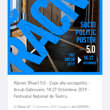
Răcnet (Roar) 5.0 - Expo afiș sociopolitic -
Arcub Gabroveni, 18-27 Octombrie 2019 -
Festivalul Național de Teatru.
De
Difuzor GF
|
11 Octombrie, 2019
|
Categorie:
afiș
EXPOZIȚII
|