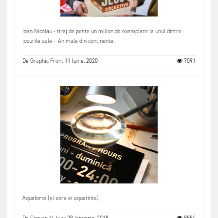
Ioan Nicolau - tiraj de peste un milion de exemplare la unul dintre
jocurile sale – Animale din continente.
De
Graphic Front
11 Iunie, 2020
7091
Aquaforte (și sora ei aquatinta)