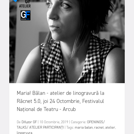
Maria! Bălan - atelier de linogravură la
Răcnet 5.0, joi 24 Octombrie, Festivalul
Național de Teatru - Arcub
De
Difuzor GF
|
10 Octombrie, 2019
|
Categorie:
OPENINGS/
TALKS/ ATELIER
PARTICIPANȚI
|
Tags:
maria balan
,
racnet
,
atelier
,
linogrvura
,