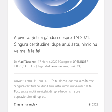
A pivota. Și trei gânduri despre TM 2021.
Singura certitudine: după anul ăsta, nimic nu
va mai fi la fel.
De
Vlad Tăușance
|
17 Martie, 2020
|
Categorie:
OPENINGS/
TALKS/ ATELIER
|
Tags:
vlad tausance
,
roar
,
covid 19
,
Cuvântul anului: PIVOTARE. În business, dar mai ales în rest.
Singura certitudine: după anul ăsta, nimic nu va mai fi la fel.
Focusul se mută inevitabil dinspre hedonism spre
supraviețuire, dinspre...
2422
Citește mai mult