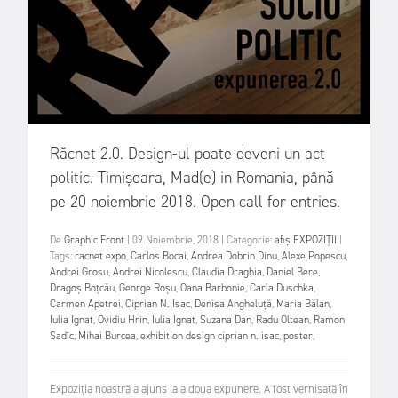
Răcnet 2.0. Design-ul poate deveni un act
politic. Timișoara, Mad(e) in Romania, până
pe 20 noiembrie 2018. Open call for entries.
De
Graphic Front
|
09 Noiembrie, 2018
|
Categorie:
afiș
EXPOZIȚII
|
Tags:
racnet expo
,
Carlos Bocai
,
Andrea Dobrin Dinu
,
Alexe Popescu
,
Andrei Grosu
,
Andrei Nicolescu
,
Claudia Draghia
,
Daniel Bere
,
Dragoș Boțcău
,
George Roșu
,
Oana Barbonie
,
Carla Duschka
,
Carmen Apetrei
,
Ciprian N. Isac
,
Denisa Angheluță
,
Maria Bălan
,
Iulia Ignat
,
Ovidiu Hrin
,
Iulia Ignat
,
Suzana Dan
,
Radu Oltean
,
Ramon
Sadîc
,
Mihai Burcea
,
exhibition design ciprian n. isac
,
poster
,
Expoziția noastră a ajuns la a doua expunere. A fost vernisată în