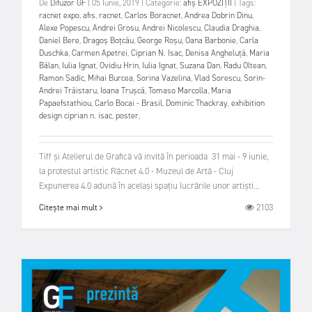
De
Difuzor GF
|
05 Iunie, 2019
|
Categorie:
afiș
EXPOZIȚII
|
Tags:
racnet expo
,
afis
,
racnet
,
Carlos Boracnet
,
Andrea Dobrin Dinu
,
Alexe Popescu
,
Andrei Grosu
,
Andrei Nicolescu
,
Claudia Draghia
,
Daniel Bere
,
Dragoș Boțcău
,
George Roșu
,
Oana Barbonie
,
Carla
Duschka
,
Carmen Apetrei
,
Ciprian N. Isac
,
Denisa Angheluță
,
Maria
Bălan
,
Iulia Ignat
,
Ovidiu Hrin
,
Iulia Ignat
,
Suzana Dan
,
Radu Oltean
,
Ramon Sadîc
,
Mihai Burcea
,
Sorina Vazelina
,
Vlad Sorescu
,
Sorin-
Andrei Trăistaru
,
Ioana Trușcă
,
Tomaso Marcolla
,
Maria
Papaefstathiou
,
Carlo Bocai - Brasil
,
Dominic Thackray
,
exhibition
design ciprian n. isac
,
poster
,
Tiff și Atelierul de Grafică vă invită în perioada 31 mai - 9 iunie,
la protestul artistic Răcnet 4.0 - Muzeul de Artă - Cluj
Expunerea 4.0 adună în același spațiu lucrările unor artiști...
2103
Citește mai mult