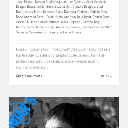
Tags:
Racnet
,
Denisa Angheluță
,
Carmen Apetrei
,
Oana Barbonie
,
Dragos Boțcă
,
Daniel Bere
,
Suzana Dan
,
Claudia Draghia
,
Vlad
Dumitrescu
,
Maria Ionescu
,
Carla Duschka
,
Andreea Dobrin Dinu
,
Dana Andreea Coatu
,
Ovidiu Hrin
,
Ana Kun
,
Iulia Ignat
,
Andrei Grosu
,
Ciprian N. Isac
,
Raluca Mitarcă
,
Alexe Popescu
,
George Roșu
,
Ramon Sadîc
,
Mihai Burcea
,
Andrei Nicolescu
,
Sorina Vazelina
,
Vlad
Sorescu
,
Sorin-Andrei Trăistaru
,
Ioana Trușcă
,
Poate un poster să schimbe lumea? Cu siguranță nu, însă este
foarte evident că designul graphic poate deveni o formă de
protest care, alături de celelalte, poate menține sistemul
imunitar al unei soci...
3304
Citește mai mult