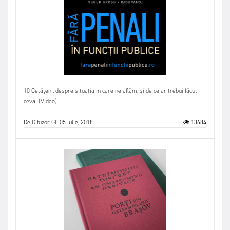
10 Cetățeni, despre situația în care ne aflăm, și de ce ar trebui făcut
ceva. (Video)
De
Difuzor GF
05 Iulie, 2018
13684