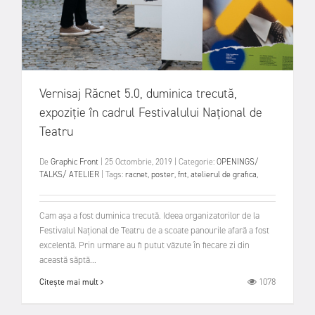
Vernisaj Răcnet 5.0, duminica trecută,
expoziție în cadrul Festivalului Național de
Teatru
De
Graphic Front
|
25 Octombrie, 2019
|
Categorie:
OPENINGS/
TALKS/ ATELIER
|
Tags:
racnet
,
poster
,
fnt
,
atelierul de grafica
,
Cam așa a fost duminica trecută. Ideea organizatorilor de la
Festivalul Național de Teatru de a scoate panourile afară a fost
excelentă. Prin urmare au fi putut văzute în fiecare zi din
această săptă...
1078
Citește mai mult