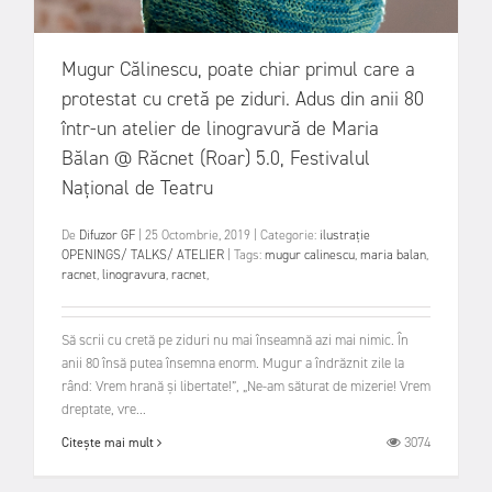
Mugur Călinescu, poate chiar primul care a
protestat cu cretă pe ziduri. Adus din anii 80
într-un atelier de linogravură de Maria
Bălan @ Răcnet (Roar) 5.0, Festivalul
Național de Teatru
De
Difuzor GF
|
25 Octombrie, 2019
|
Categorie:
ilustrație
OPENINGS/ TALKS/ ATELIER
|
Tags:
mugur calinescu
,
maria balan
,
racnet
,
linogravura
,
racnet
,
Să scrii cu cretă pe ziduri nu mai înseamnă azi mai nimic. În
anii 80 însă putea însemna enorm. Mugur a îndrăznit zile la
rând: Vrem hrană şi libertate!”, „Ne-am săturat de mizerie! Vrem
dreptate, vre...
3074
Citește mai mult