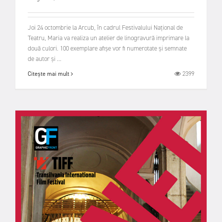
Joi 24 octombrie la Arcub, în cadrul Festivalului Național de
Teatru, Maria va realiza un atelier de linogravură imprimare la
două culori. 100 exemplare afișe vor fi numerotate și semnate
de autor și ...
2399
Citește mai mult