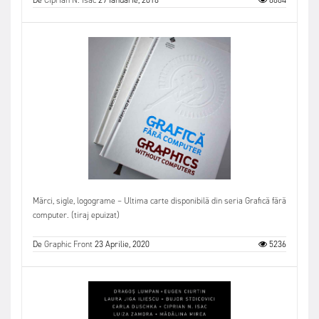
De
Ciprian N. Isac
29 Ianuarie, 2018
8884
Mărci, sigle, logograme – Ultima carte disponibilă din seria Grafică fără
computer. (tiraj epuizat)
De
Graphic Front
23 Aprilie, 2020
5236