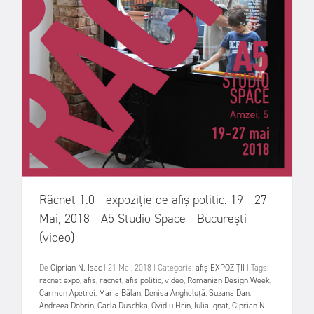
Răcnet 1.0 - expoziție de afiș politic. 19 - 27
Mai, 2018 - A5 Studio Space - București
(video)
De
Ciprian N. Isac
|
21 Mai, 2018
|
Categorie:
afiș
EXPOZIȚII
|
Tags:
racnet expo
,
afis
,
racnet
,
afis politic
,
video
,
Romanian Design Week
,
Carmen Apetrei
,
Maria Bălan
,
Denisa Angheluță
,
Suzana Dan
,
Andreea Dobrin
,
Carla Duschka
,
Ovidiu Hrin
,
Iulia Ignat
,
Ciprian N.