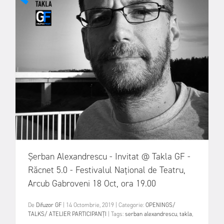
Șerban Alexandrescu - Invitat @ Takla GF -
Răcnet 5.0 - Festivalul Național de Teatru,
Arcub Gabroveni 18 Oct, ora 19.00
De
Difuzor GF
|
14 Octombrie, 2019
|
Categorie:
OPENINGS/
TALKS/ ATELIER
PARTICIPANȚI
|
Tags:
serban alexandrescu
,
takla
,