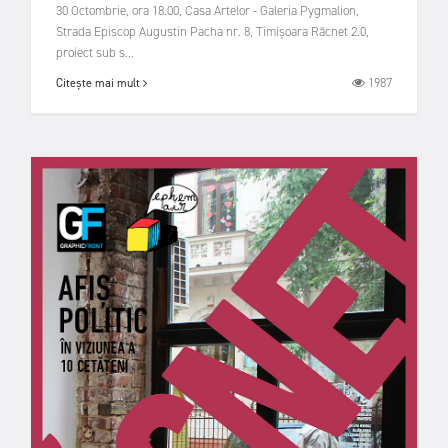
30 Octombrie, ora 18.00, Casa Artelor - Galeria Pygmalion,
Strada Episcop Augustin Pacha nr. 8, Timișoara Răcnet 2.0,
proiect sub s...
1987
Citește mai mult