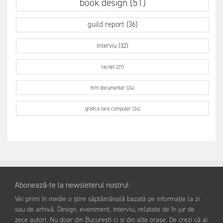
book design (51)
guild report (36)
interviu (32)
racnet (27)
film documentar (24)
grafica fara computer (24)
Abonează-te la newsleterul nostru!
Vei primi în medie o știre săptămânală bazată pe informație la zi
sau de arhivă. Design, eveniment, interviu, relatate de în jur de
zece autori. Nu doar din București ci și din alte orașe. De crezi că ai