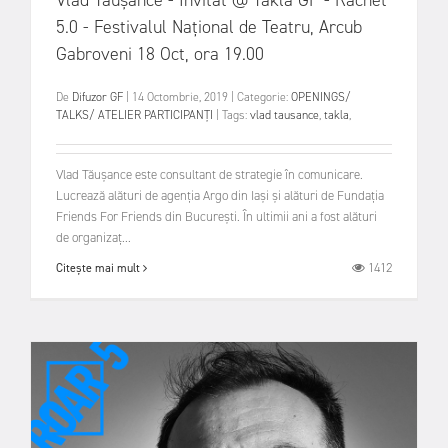
Vlad Tăușance - Invitat @ Takla GF - Răcnet
5.0 - Festivalul Național de Teatru, Arcub
Gabroveni 18 Oct, ora 19.00
De
Difuzor GF
|
14 Octombrie, 2019
|
Categorie:
OPENINGS/
TALKS/ ATELIER
PARTICIPANȚI
|
Tags:
vlad tausance
,
takla
,
Vlad Tăușance este consultant de strategie în comunicare.
Lucrează alături de agenția Argo din Iași și alături de Fundația
Friends For Friends din București. În ultimii ani a fost alături
de organizaț...
1412
Citește mai mult