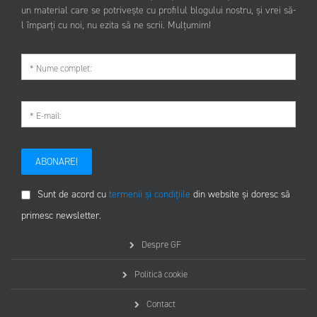
un material care se potrivește cu profilul blogului nostru, și vrei să-
l împarți cu noi, nu ezita să ne scrii. Mulțumim!
ABONARE!
Sunt de acord cu
termenii și condițiile
din website și doresc să
primesc newsletter.
Despre GF
Politică cookie
Contact