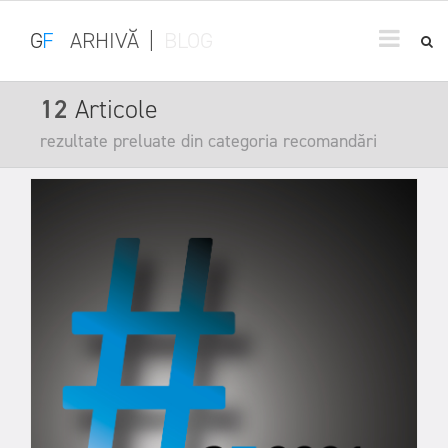
G
F
ARHIVĂ
|
BLOG
12
Articole
rezultate preluate din categoria recomandări