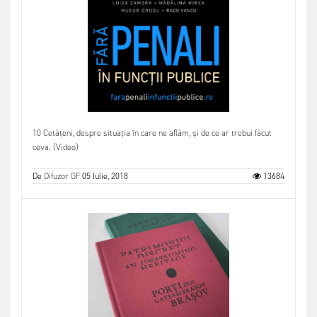
10 Cetățeni, despre situația în care ne aflăm, și de ce ar trebui făcut
ceva. (Video)
De
Difuzor GF
05 Iulie, 2018
13684