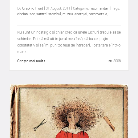
De
Graphic Front
|
31 August, 2011
|
Categorie:
recomandări
|
Tags:
ciprian isac
,
santralistambul
,
muzeul energiei
,
reconversie
,
Nu sunt un nostalgic și chiar cred că unele lucruri trebuie să se
schimbe. Pot să mă uit în jurul meu însă, să fiu cel puțin
constatativ și să îmi pun tot felul de întrebări. Toată țara e într-o
mare...
3008
Citește mai mult