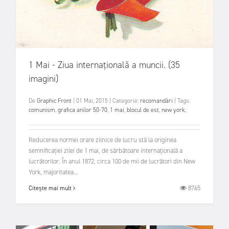
1 Mai - Ziua internațională a muncii. (35
imagini)
De
Graphic Front
|
01 Mai, 2015
|
Categorie:
recomandări
|
Tags:
comunism
,
grafica anilor 50-70
,
1 mai
,
blocul de est
,
new york
,
Reducerea normei orare zilnice de lucru stă la originea
semnificației zilei de 1 mai, de sărbătoare internațională a
lucrătorilor. În anul 1872, circa 100 de mii de lucrători din New
York, majoritatea...
8765
Citește mai mult