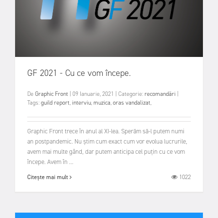
GF 2021 - Cu ce vom începe.
De
Graphic Front
|
09 Ianuarie, 2021
|
Categorie:
recomandări
|
Tags:
guild report
,
interviu
,
muzica
,
oras vandalizat
,
Graphic Front trece în anul al XI-lea. Sperăm să-l putem numi
an postpandemic. Nu știm cum exact cum vor evolua lucrurile,
avem mai multe gând, dar putem anticipa cel puțin cu ce vom
începe. Avem în ...
1022
Citește mai mult