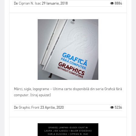
De
Ciprian N. Isac
29 Ianuarie, 2018
8884
Mărci, sigle, logograme – Ultima carte disponibilă din seria Grafică fără
computer. (tiraj epuizat)
De
Graphic Front
23 Aprilie, 2020
5236