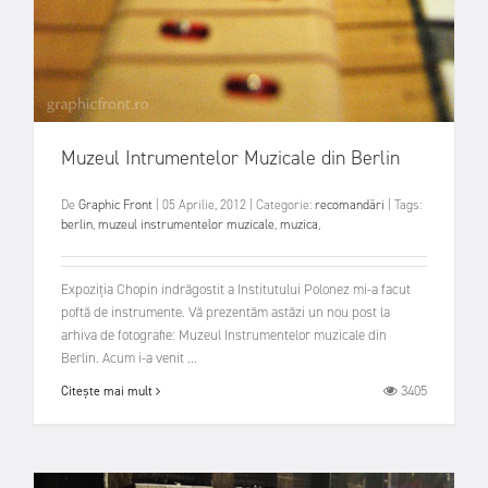
Muzeul Intrumentelor Muzicale din Berlin
De
Graphic Front
|
05 Aprilie, 2012
|
Categorie:
recomandări
|
Tags:
berlin
,
muzeul instrumentelor muzicale
,
muzica
,
Expoziția Chopin indrăgostit a Institutului Polonez mi-a facut
poftă de instrumente. Vă prezentăm astăzi un nou post la
arhiva de fotografie: Muzeul Instrumentelor muzicale din
Berlin. Acum i-a venit ...
3405
Citește mai mult