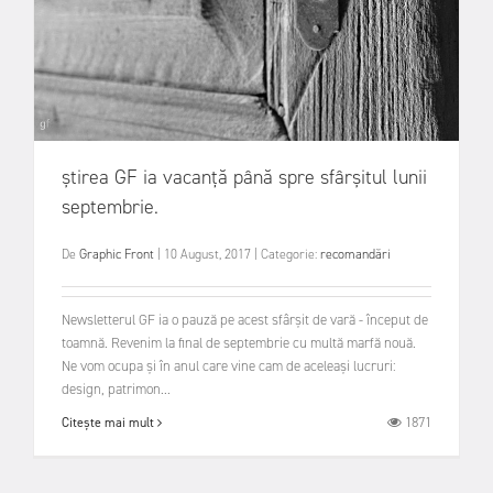
știrea GF ia vacanță până spre sfârșitul lunii
septembrie.
De
Graphic Front
|
10 August, 2017
|
Categorie:
recomandări
Newsletterul GF ia o pauză pe acest sfârșit de vară - început de
toamnă. Revenim la final de septembrie cu multă marfă nouă.
Ne vom ocupa și în anul care vine cam de aceleași lucruri:
design, patrimon...
1871
Citește mai mult