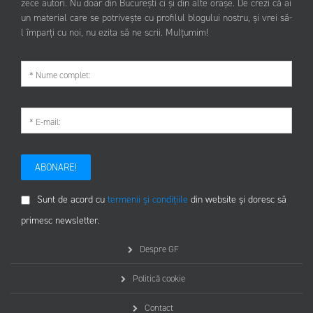
zece autori. Nu doar din București ci și din alte orașe. De crezi că ai
un material care se potrivește cu profilul blogului nostru, și vrei să-
l împarți cu noi, nu ezita să ne scrii. Mulțumim!
ABONARE!
Sunt de acord cu
termenii și condițiile
din website și doresc să
primesc newsletter.
Despre GF
Politică cookie
Contact