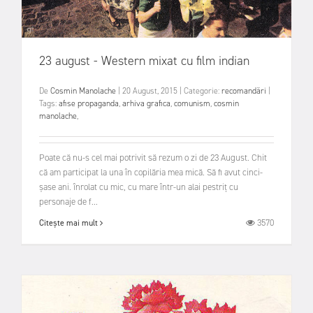
23 august - Western mixat cu film indian
De
Cosmin Manolache
|
20 August, 2015
|
Categorie:
recomandări
|
Tags:
afise propaganda
,
arhiva grafica
,
comunism
,
cosmin
manolache
,
Poate că nu-s cel mai potrivit să rezum o zi de 23 August. Chit
că am participat la una în copilăria mea mică. Să fi avut cinci-
șase ani. înrolat cu mic, cu mare într-un alai pestriț cu
personaje de f...
3570
Citește mai mult