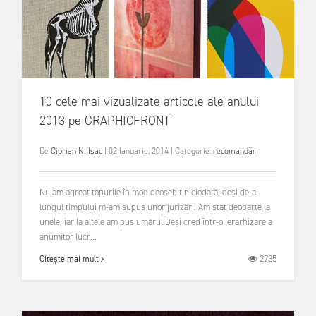
10 cele mai vizualizate articole ale anului
2013 pe GRAPHICFRONT
De
Ciprian N. Isac
|
02 Ianuarie, 2014
|
Categorie:
recomandări
Nu am agreat topurile în mod deosebit niciodată, deși de-a
lungul timpului m-am supus unor jurizări. Am stat deoparte la
unele, iar la altele am pus umărul.Deși cred într-o ierarhizare a
anumitor lucr...
2735
Citește mai mult