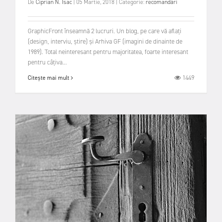
De
Ciprian N. Isac
|
05 Martie, 2018
|
Categorie:
recomandări
GraphicFront înseamnă 2 lucruri. Un blog, pe care vă aflați
(design, interviu, știre) și Arhiva GF (imagini de dinainte de
1989). Total neinteresant pentru majoritatea, foarte interesant
pentru câțiva...
1449
Citește mai mult