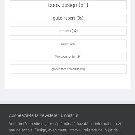
book design (51)
guild report (36)
interviu (32)
racnet (27)
film documentar (24)
grafica fara computer (24)
Abonează-te la newsleterul nostru!
Vei primi în medie o știre săptămânală bazată pe informație la zi
sau de arhivă. Design, eveniment, interviu, relatate de în jur de