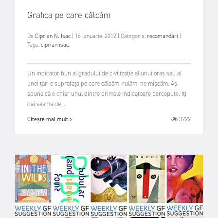
Grafica pe care călcăm
De
Ciprian N. Isac
|
16 Ianuarie, 2012
|
Categorie:
recomandări
|
Tags:
ciprian isac
,
Un indicator bun al gradului de civilizație al unui oraș sau al
unei țări e suprafața pe care călcăm, rulăm, ne mișcăm. Aș
spune că e chiar unul dintre primele indicatoare percepute. Iți
dai seama de ...
3722
Citește mai mult