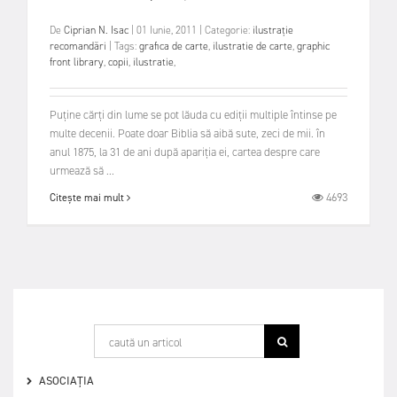
De
Ciprian N. Isac
|
01 Iunie, 2011
|
Categorie:
ilustrație
recomandări
|
Tags:
grafica de carte
,
ilustratie de carte
,
graphic
front library
,
copii
,
ilustratie
,
Puține cărți din lume se pot lăuda cu ediții multiple întinse pe
multe decenii. Poate doar Biblia să aibă sute, zeci de mii. în
anul 1875, la 31 de ani după apariția ei, cartea despre care
urmează să ...
4693
Citește mai mult
ASOCIAȚIA