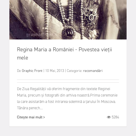
Regina Maria a României - Povestea vieții
mele
De
Graphic Front
|
10 Mai, 2013
|
Categorie:
recomandări
De Ziua Regalității vă oferim fragmente din textele Reginei
Maria, precum și fotografii din arhiva noastră.Prima ceremonie
la care asistarăm a fost intrarea solemnă a țarului în Moscova.
Tânăra perech...
5284
Citește mai mult