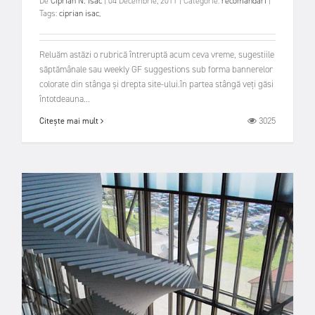
De
Ciprian N. Isac
|
04 Decembrie, 2011
|
Categorie:
recomandări
|
Tags:
ciprian isac
,
Reluăm astăzi o rubrică întreruptă acum ceva vreme, sugestiile
săptămânale sau weekly GF suggestions sub forma bannerelor
colorate din stânga și drepta site-ului.în partea stângă veți găsi
întotdeauna...
3025
Citește mai mult