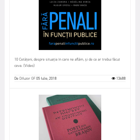
10 Cetățeni, despre situația în care ne aflăm, și de ce ar trebui făcut
ceva. (Video)
De
Difuzor GF
05 Iulie, 2018
13688