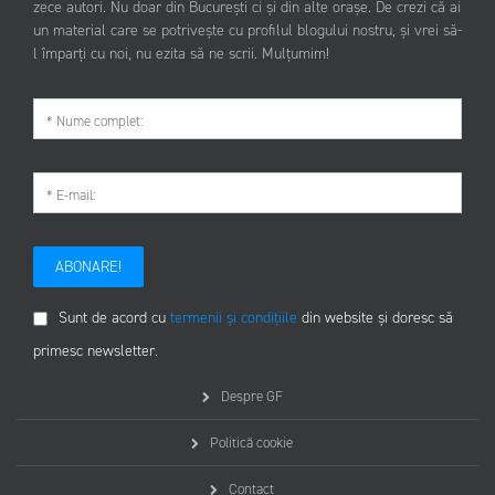
zece autori. Nu doar din București ci și din alte orașe. De crezi că ai
un material care se potrivește cu profilul blogului nostru, și vrei să-
l împarți cu noi, nu ezita să ne scrii. Mulțumim!
ABONARE!
Sunt de acord cu
termenii și condițiile
din website și doresc să
primesc newsletter.
Despre GF
Politică cookie
Contact