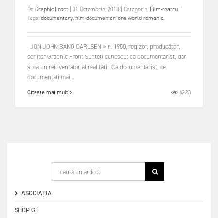
De
Graphic Front
|
01 Octombrie, 2013
|
Categorie:
Film-teatru
|
Tags:
documentary
,
film documentar
,
one world romania
,
JON JOHN BANG CARLSEN » n. 1950, regizor, producător,
scriitor Graphic Front Sunteți cunoscut ca documentarist, dar
și ca un reinventator al realității. Ca documentarist, ce
documentați mai...
6223
Citește mai mult
ASOCIAȚIA
SHOP GF