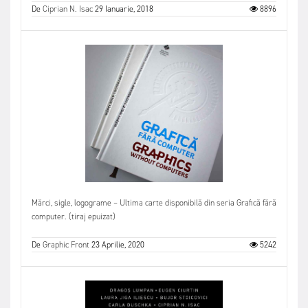
De
Ciprian N. Isac
29 Ianuarie, 2018
8896
Mărci, sigle, logograme – Ultima carte disponibilă din seria Grafică fără
computer. (tiraj epuizat)
De
Graphic Front
23 Aprilie, 2020
5242