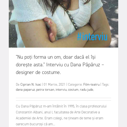
"Nu poți forma un om, doar dacă el își
dorește asta." Interviu cu Dana Păpăruz –
designer de costume.
De
Ciprian N. Isac
|
01 Martie, 2021
|
Categorie:
Film-teatru
|
Tags:
dana paparuz
,
petra torsan
,
interviu
,
costum
,
radu jude
,
Cu Dana Păpăruz m-am întâlnit în 1995, în clasa profesorului
Constantin Albani, anul I, facultatea de Arte Decorative a
Academiei de Arte. Eram colegi, ne țineam de teme și eram
oarecum bucuroși că am...