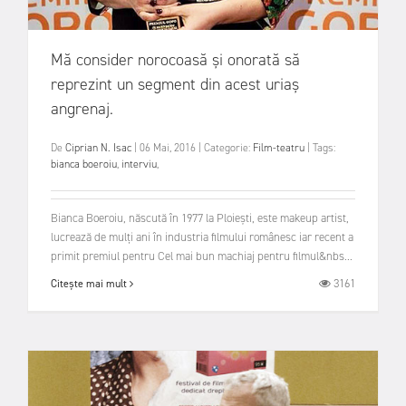
Mă consider norocoasă şi onorată să
reprezint un segment din acest uriaş
angrenaj.
De
Ciprian N. Isac
|
06 Mai, 2016
|
Categorie:
Film-teatru
|
Tags:
bianca boeroiu
,
interviu
,
Bianca Boeroiu, născută în 1977 la Ploiești, este makeup artist,
lucrează de mulți ani în industria filmului românesc iar recent a
primit premiul pentru Cel mai bun machiaj pentru filmul&nbs...
3161
Citește mai mult