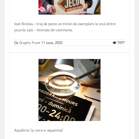
Ioan Nicolau - tiraj de peste un milion de exemplare la unul dintre
jocurile sale – Animale din continente.
De
Graphic Front
11 Iunie, 2020
7097
Aquaforte (și sora ei aquatinta)