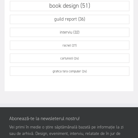
book design (51)
guild report (36)
interviu (32)
racnet (27)
carturesti (24)
grafica fara computer (24)
Abonează-te la newsleterul nostru!
Vei primi în medie o știre săptămânală bazată pe informație la zi
sau de arhivă. Design, eveniment, interviu, relatate de în jur de