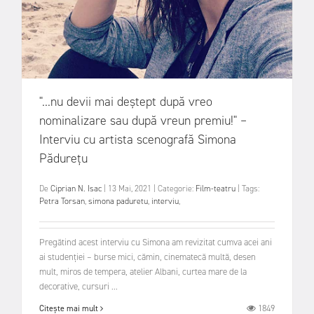
"...nu devii mai deștept după vreo
nominalizare sau după vreun premiu!" –
Interviu cu artista scenografă Simona
Pădurețu
De
Ciprian N. Isac
|
13 Mai, 2021
|
Categorie:
Film-teatru
|
Tags:
Petra Torsan
,
simona paduretu
,
interviu
,
Pregătind acest interviu cu Simona am revizitat cumva acei ani
ai studenției – burse mici, cămin, cinematecă multă, desen
mult, miros de tempera, atelier Albani, curtea mare de la
decorative, cursuri ...
1849
Citește mai mult