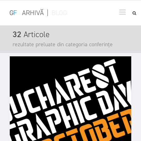
G
F
ARHIVĂ
|
BLOG
32
Articole
rezultate preluate din categoria conferințe