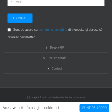
ABONARE!
Sunt de acord cu
termenii și condițiile
din website și doresc să
primesc newsletter.
Despre GF
Politică cookie
Contact
© graphicfront.ro - Toate drepturile rezervate
Acest website folosește cookie-uri -
SUNT DE ACORD