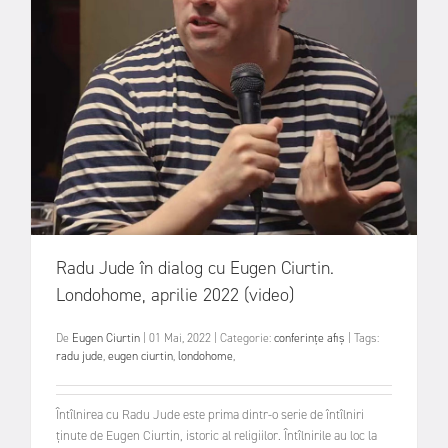
Radu Jude în dialog cu Eugen Ciurtin.
Londohome, aprilie 2022 (video)
De
Eugen Ciurtin
|
01 Mai, 2022
|
Categorie:
conferințe
afiș
|
Tags:
radu jude
,
eugen ciurtin
,
londohome
,
Întîlnirea cu Radu Jude este prima dintr-o serie de întîlniri
ținute de Eugen Ciurtin, istoric al religiilor. Întîlnirile au loc la