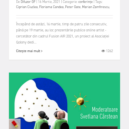
De
Difuzor GF
|
16 Martie, 2021
|
Categorie:
conferințe
|
Tags:
Ciprian Ciuclea
,
Floriama Candea
,
Peter Gate
,
Marian Zamfirescu
,
Începând de astăzi, 16 martie, timp de patru zile consecutiv,
până pe 19 martie, au loc prezentările publice online artist -
cercetător din cadrul Fusion AIR 2021, un proiect al Asociației
Qolony dedi...
1262
Citește mai mult