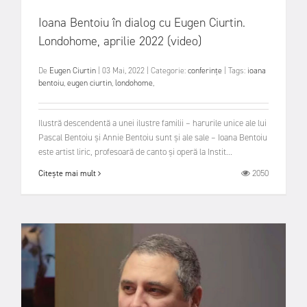
Ioana Bentoiu în dialog cu Eugen Ciurtin.
Londohome, aprilie 2022 (video)
De
Eugen Ciurtin
|
03 Mai, 2022
|
Categorie:
conferințe
|
Tags:
ioana
bentoiu
,
eugen ciurtin
,
londohome
,
Ilustră descendentă a unei ilustre familii – harurile unice ale lui
Pascal Bentoiu și Annie Bentoiu sunt și ale sale – Ioana Bentoiu
este artist liric, profesoară de canto și operă la Instit...
2050
Citește mai mult