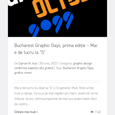
Bucharest Graphic Days, prima ediție – Mai
e de lucru la “S"
De
Ciprian N. Isac
|
28 Iunie, 2022
|
Categorie:
graphic design
conferințe
expoziții
afiș
grafică
|
Tags:
Bucharest Graphic Days
,
grafica
,
event
,
Mai e de lucru nu doar la “S” ci în general. Mult. Mult a fost,
mult a rămas. Ce nu e ok mai reglăm din mers. Avem tot ce ne
trebuie. Acum, ultima propoziție de mai sus poate naște râuri
de contro...
1140
Citește mai mult