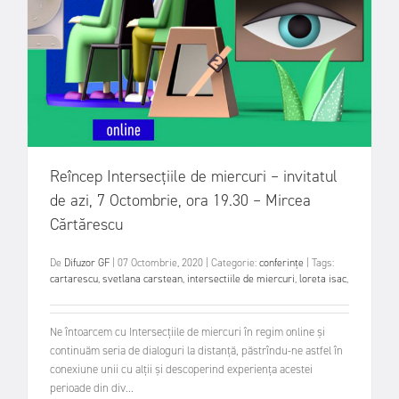
Reîncep Intersecțiile de miercuri – invitatul
de azi, 7 Octombrie, ora 19.30 – Mircea
Cărtărescu
De
Difuzor GF
|
07 Octombrie, 2020
|
Categorie:
conferințe
|
Tags:
cartarescu
,
svetlana carstean
,
intersectiile de miercuri
,
loreta isac
,
Ne întoarcem cu Intersecțiile de miercuri în regim online și
continuăm seria de dialoguri la distanță, păstrîndu-ne astfel în
conexiune unii cu alții și descoperind experiența acestei
perioade din div...