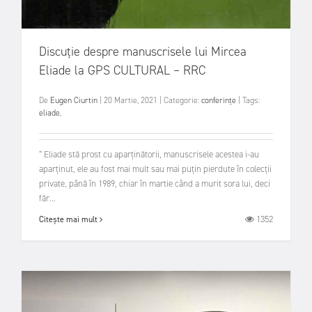
Discuție despre manuscrisele lui Mircea
Eliade la GPS CULTURAL – RRC
De
Eugen Ciurtin
|
20 Martie, 2021
|
Categorie:
conferințe
|
Tags:
eliade
,
“ Eliade stă prost cu aparținătorii, manuscrisele acestea i-au
aparținut, ele au fost mai mult sau mai puțin pierdute în colecții
private, până în 1989, chiar în martie când a murit sora lui, deci
făr...
1352
Citește mai mult