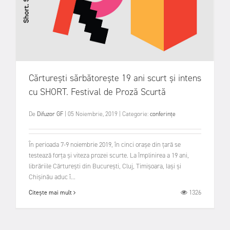
Cărturești sărbătorește 19 ani scurt și intens
cu SHORT. Festival de Proză Scurtă
De
Difuzor GF
|
05 Noiembrie, 2019
|
Categorie:
conferințe
În perioada 7-9 noiembrie 2019, în cinci orașe din țară se
testează forța și viteza prozei scurte. La împlinirea a 19 ani,
librăriile Cărturești din București, Cluj, Timișoara, Iași și
Chișinău aduc î...
1326
Citește mai mult