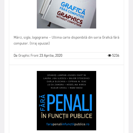
Mărci, sigle, logograme – Ultima carte disponibilă din seria Grafică fără
computer. (tiraj epuizat)
De
Graphic Front
23 Aprilie, 2020
5236