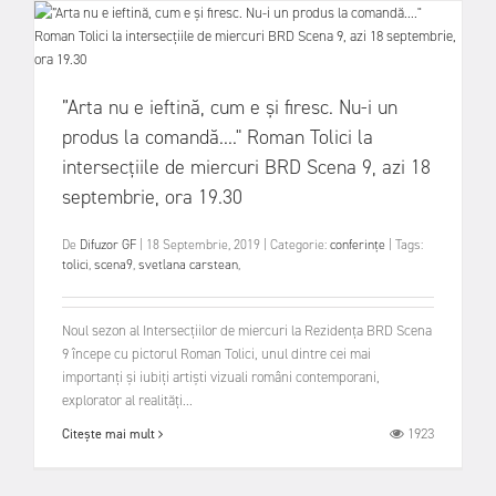
”Arta nu e ieftină, cum e și firesc. Nu-i un
produs la comandă...." Roman Tolici la
intersecțiile de miercuri BRD Scena 9, azi 18
septembrie, ora 19.30
De
Difuzor GF
|
18 Septembrie, 2019
|
Categorie:
conferințe
|
Tags:
tolici
,
scena9
,
svetlana carstean
,
Noul sezon al Intersecțiilor de miercuri la Rezidența BRD Scena
9 începe cu pictorul Roman Tolici, unul dintre cei mai
importanți și iubiți artiști vizuali români contemporani,
explorator al realități...
1923
Citește mai mult