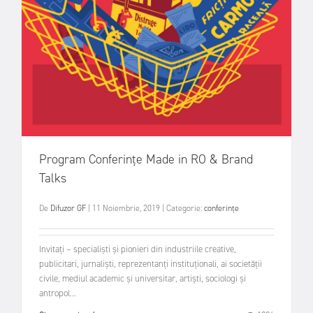
Program Conferințe Made in RO & Brand
Talks
De
Difuzor GF
|
11 Noiembrie, 2019
|
Categorie:
conferințe
Invitați – specialiști și pionieri din industriile creative,
publicitari, jurnaliști, reprezentanți instituționali, ai societății
civile, mediul academic și universitar, artiști, sociologi și
antropol...