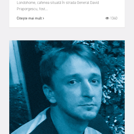
Londohome, cafenea situată în strada General David
Praporgescu, fost...
1340
Citește mai mult