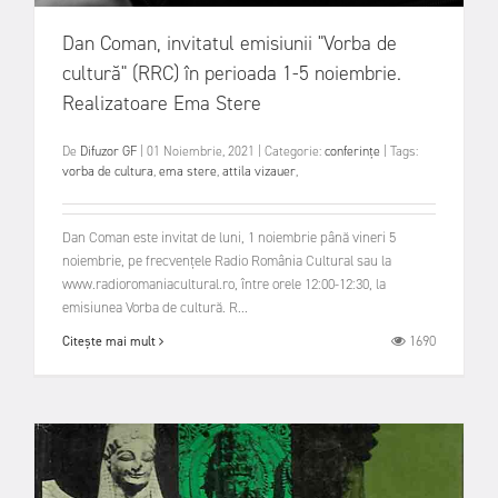
Dan Coman, invitatul emisiunii "Vorba de
cultură" (RRC) în perioada 1-5 noiembrie.
Realizatoare Ema Stere
De
Difuzor GF
|
01 Noiembrie, 2021
|
Categorie:
conferințe
|
Tags:
vorba de cultura
,
ema stere
,
attila vizauer
,
Dan Coman este invitat de luni, 1 noiembrie până vineri 5
noiembrie, pe frecvențele Radio România Cultural sau la
www.radioromaniacultural.ro, între orele 12:00-12:30, la
emisiunea Vorba de cultură. R...
1690
Citește mai mult