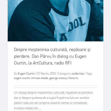
Despre moștenirea culturală, nepăsare și
pierdere. Dan Pârvu în dialog cu Eugen
Ciurtin, la ArtCultura, radio RFI
De
Eugen Ciurtin
|
07 Martie, 2022
|
Categorie:
conferințe
|
Tags:
eugen ciurtin
,
mircea eliade
,
george enescu
,
historic
,
Un dialog despre moștenirea culturală, nepăsare și pierdere
dar și despre puterea de a lupta împotriva tuturor acestor
piedici născute din propria noastră inerție și comoditate.
Invitatul ediției din ...