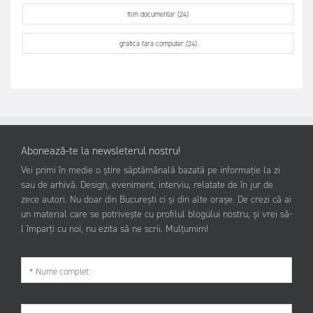
film documentar (24)
grafica fara computer (24)
Abonează-te la newsleterul nostru!
Vei primi în medie o știre săptămânală bazată pe informație la zi
sau de arhivă. Design, eveniment, interviu, relatate de în jur de
zece autori. Nu doar din București ci și din alte orașe. De crezi că ai
un material care se potrivește cu profilul blogului nostru, și vrei să-
l împarți cu noi, nu ezita să ne scrii. Mulțumim!