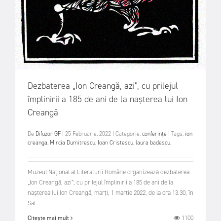
Dezbaterea „Ion Creangă, azi”, cu prilejul
împlinirii a 185 de ani de la nașterea lui Ion
Creangă
De
Difuzor GF
|
25 Februarie, 2022
|
Categorie:
conferințe
|
Tags:
ion
creanga
,
Mircia Dumitrescu
,
Ioan Cristescu
,
laura badescu
,
Muzeul Național al Literaturii Române organizează dezbaterea
„Ion Creangă, azi”, cu prilejul împlinirii a 185 de ani de la
nașterea lui Ion Creangă, marți, 1 martie 2022, de la ora 13.30, în
Sal...
1100
Citește mai mult