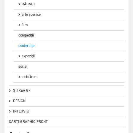
RĂCNET
arte scenice
film
competiții
conferințe
expoziții
social
ciclo front
ȘTIREA GF
DESIGN
INTERVIU
CĂRȚI GRAPHIC FRONT