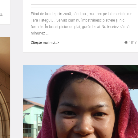
Fiind de loc de prin zonă, când pot, mai trec pe la bisericile din
84
Țara Hațegului. Să văd cum nu îmbătrânesc pietrele și nici
formele. În locuri picior de plai, gură de rai. Nu încetez să mă
minunez ...
1819
Citește mai mult