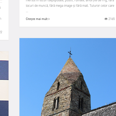
mersul în locuri depopulate, pustii, ruinate, amorțite de frig, fără
locuri de muncă, fără mega image și fără mall. Tuturor celor care
i
...
n
2165
Citește mai mult
22