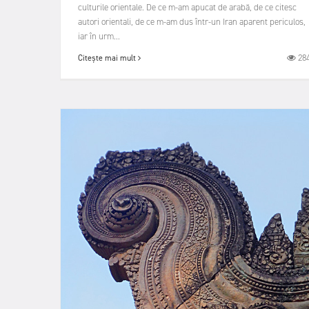
culturile orientale. De ce m-am apucat de arabă, de ce citesc
autori orientali, de ce m-am dus într-un Iran aparent periculos,
iar în urm...
28
Citește mai mult