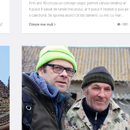
Prin anii 90 circula un concept utopic potrivit căruia românul ar
fi putut fi salvat de tarele trecutului, ar fi putut fi resetat și pus pe
o cale bună. Se spunea atunci că toți oamenii, cu mic cu mar...
1881
42
Citește mai mult