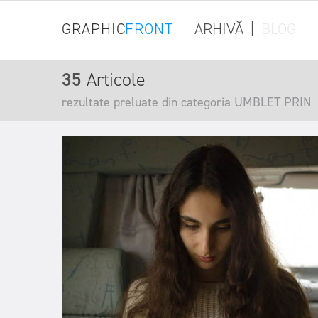
GRAPHIC
FRONT
ARHIVĂ
|
BLOG
35
Articole
rezultate preluate din categoria UMBLET PRIN