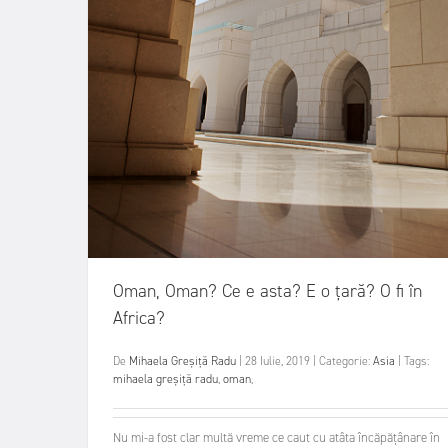
Oman, Oman? Ce e asta? E o țară? O fi în
Africa?
De
Mihaela Greșiță Radu
|
28 Iulie, 2019
|
Categorie:
Asia
|
Tags:
mihaela greșiță radu
,
oman
,
Nu mi-a fost clar multă vreme ce caut cu atâta încăpățânare în