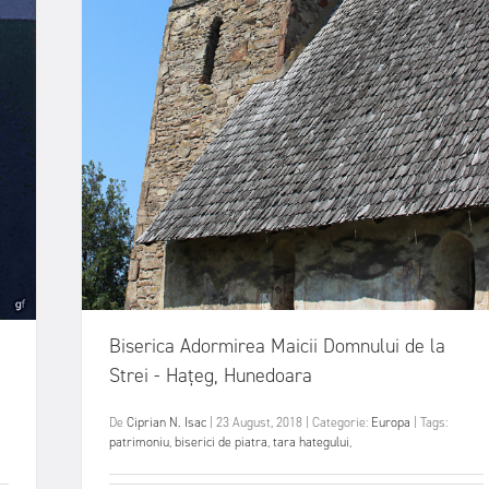
Biserica Adormirea Maicii Domnului de la
Strei - Hațeg, Hunedoara
De
Ciprian N. Isac
|
23 August, 2018
|
Categorie:
Europa
|
Tags:
patrimoniu
,
biserici de piatra
,
tara hategului
,