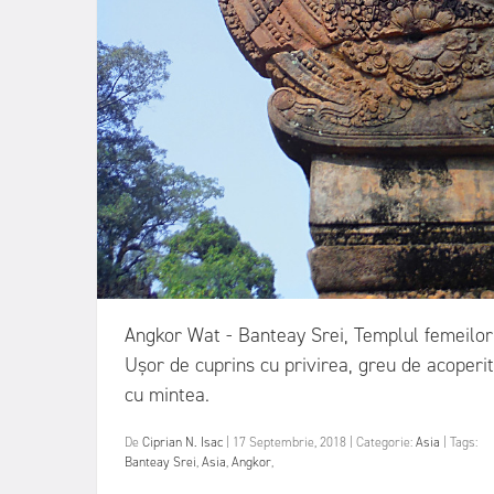
Angkor Wat - Banteay Srei, Templul femeilor
Ușor de cuprins cu privirea, greu de acoperit
cu mintea.
De
Ciprian N. Isac
|
17 Septembrie, 2018
|
Categorie:
Asia
|
Tags:
Banteay Srei
,
Asia
,
Angkor
,