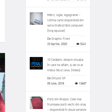
Mărci, sigle, logograme –
Ultima carte disponibilă din
seria Grafică fără computer.
(tiraj epuizat)
De
Graphic Front
23 Aprilie, 2020
5241
10 Cetățeni, despre situația
în care ne aflăm, și de ce ar
trebui făcut ceva. (Video)
De
Difuzor GF
05 Iulie, 2018
13687
Porți din Brașov. Cele mai
frumoase porți vechi din oraș
– disponibilă în două variante