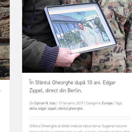
În Sfântul Gheorghe după 10 ani. Edgar
.
Zippel, direct din Berlin.
De
Ciprian N. Isac
|
13 Ianuarie, 2019
|
Categorie:
Europa
|
Tags:
delta
,
edgar zippel
,
sfantul gheorghe
,
Sfântul Gheorghe al deltei trebuie văzut iarna. Sugerez tuturor