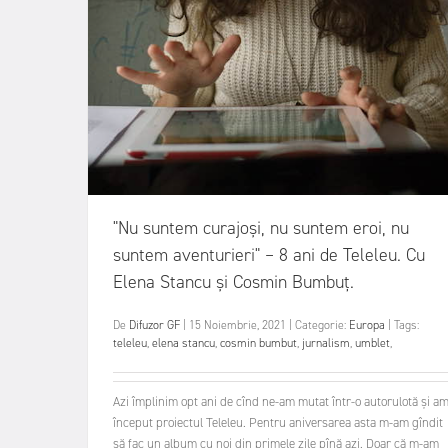
"Nu suntem curajoși, nu suntem eroi, nu
suntem aventurieri" – 8 ani de Teleleu. Cu
Elena Stancu și Cosmin Bumbuț.
De
Difuzor GF
|
15 Noiembrie, 2021
|
Categorie:
Europa
|
Tags:
teleleu
,
elena stancu
,
cosmin bumbut
,
jurnalism
,
umblet
,
Azi împlinim opt ani de cînd ne-am mutat într-o autorulotă și a
început proiectul Teleleu. Pentru aniversarea asta m-am gîndit
să fac un album cu noi din primele zile pînă azi. Doar că m-am