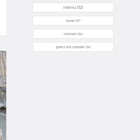
interviu (32)
racnet (27)
carturesti (24)
grafica fara computer (24)