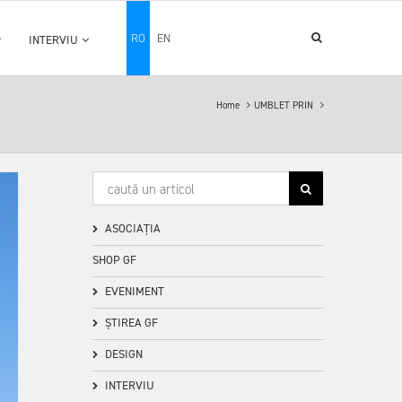
RO
EN
INTERVIU
Home
UMBLET PRIN
ASOCIAȚIA
SHOP GF
EVENIMENT
ȘTIREA GF
DESIGN
INTERVIU