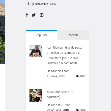
CĂRȚI GRAPHIC FRONT
Populare
Recente
Ioan Nicolau - tiraj de peste
un milion de exemplare la
unul dintre jocurile sale –
Animale din continente.
De
Graphic Front
11 Iunie, 2020
7097
Aquaforte (și sora ei
aquatinta)
De
Ciprian N. Isac
29 Ianuarie, 2018
8896