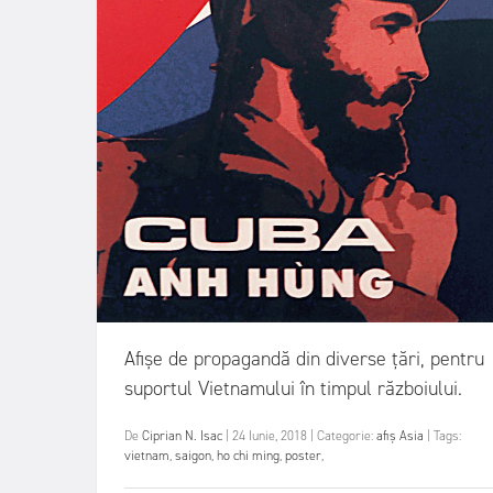
Afișe de propagandă din diverse țări, pentru
suportul Vietnamului în timpul războiului.
De
Ciprian N. Isac
|
24 Iunie, 2018
|
Categorie:
afiș
Asia
|
Tags:
vietnam
,
saigon
,
ho chi ming
,
poster
,