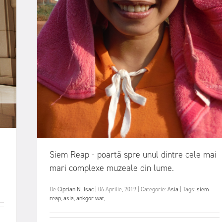
Siem Reap - poartă spre unul dintre cele mai
mari complexe muzeale din lume.
De
Ciprian N. Isac
|
06 Aprilie, 2019
|
Categorie:
Asia
|
Tags:
siem
reap
,
asia
,
ankgor wat
,