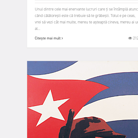
Unul dintre cele mai enervante lucruri care ți se întâmplă atunc
cănd călătorești este că trebuie să te grăbești. Totul e pe ceas,
vrei să vezi cât mai multe, mereu te așteaptă cineva, mereu ai u
al...
21
Citește mai mult