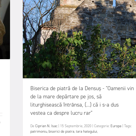
Biserica de piatră de la Densuș - "Oamenii vin
de la mare depărtare pe jos, să
liturghisească întrânsa, (...) că i s-a dus
vestea ca despre lucru rar"
m
De
Ciprian N. Isac
|
15 Septembrie, 2020
|
Categorie:
Europa
|
Tags:
patrimoniu
,
biserici de piatra
,
tara hategului
,