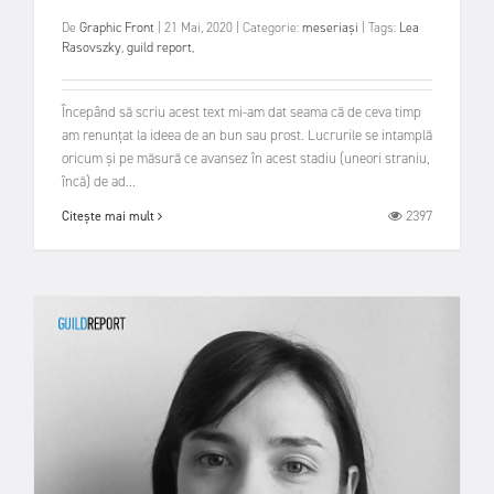
De
Graphic Front
|
21 Mai, 2020
|
Categorie:
meseriași
|
Tags:
Lea
Rasovszky
,
guild report
,
Începând să scriu acest text mi-am dat seama că de ceva timp
am renunțat la ideea de an bun sau prost. Lucrurile se intamplă
oricum și pe măsură ce avansez în acest stadiu (uneori straniu,
încă) de ad...
2397
Citește mai mult