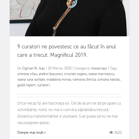
9 curatori ne povestesc ce au făcut în anul
care a trecut. Magnificul 2019.
De
Ciprian N. Isac
|
30 Martie, 2020
|
Categorie:
meseriași
|
Tags:
simona vilau
,
andrei bucureci
,
cristian cojanu
,
ioana marinescu
,
ioana iuna serban
,
madalina mirea
,
ramona chirica
,
simona nastac
,
guild report
,
curatori
,
Orice necaz își are fascinația lui. Cel de acum ne dă pe spate cu
schimbările, nimic nu mai e cum era săptămâna trecută.
Dinamica transformărilor e uluitoare. S-ar putea să nu ne mai
recunoaștem peste...
3622
Citește mai mult