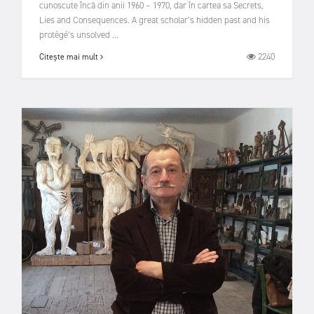
cunoscute încă din anii 1960 – 1970, dar în cartea sa Secrets,
Lies and Consequences. A great scholar’s hidden past and his
protégé’s unsolved ...
2240
Citește mai mult