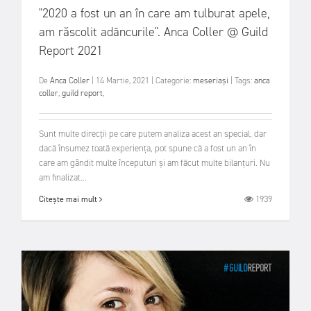
"2020 a fost un an în care am tulburat apele,
am răscolit adâncurile". Anca Coller @ Guild
Report 2021
De
Anca Coller
|
14 Martie, 2021
|
Categorie:
meseriași
|
Tags:
anca
coller
,
guild report
,
Sunt multe direcții pe care putem analiza acest an special, dar
dacă însumez toată experiența, pot spune că a fost un an în
care am gândit multe începuturi și am făcut multe bilanțuri. Nu
am finalizat...
1939
Citește mai mult