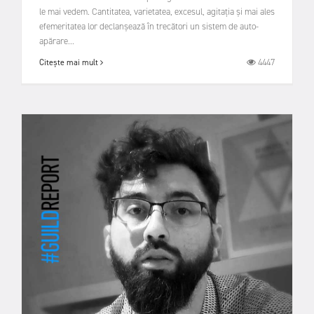
le mai vedem. Cantitatea, varietatea, excesul, agitația și mai ales
efemeritatea lor declanșează în trecători un sistem de auto-
apărare...
4447
Citește mai mult