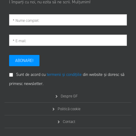
l împarți cu noi, nu ezita să ne scrii. Mulțumim!
ABONARE!
Sunt de acord cu
termenii și condițiile
din website și doresc să
primesc newsletter.
Despre GF
Politică cookie
Contact