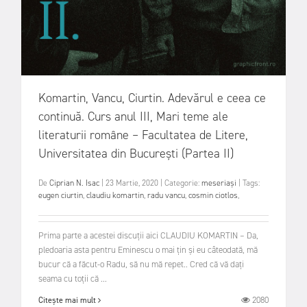
Komartin, Vancu, Ciurtin. Adevărul e ceea ce
continuă. Curs anul III, Mari teme ale
literaturii române – Facultatea de Litere,
Universitatea din București (Partea II)
De
Ciprian N. Isac
|
23 Martie, 2020
|
Categorie:
meseriași
|
Tags:
eugen ciurtin
,
claudiu komartin
,
radu vancu
,
cosmin ciotlos
,
Prima parte a acestei discuții aici CLAUDIU KOMARTIN – Da,
pledoaria asta pentru Eminescu o mai țin și eu câteodată, mă
bucur că a făcut-o Radu, să nu mă repet.. Cred că vă dați
seama cu toții că ...
2080
Citește mai mult