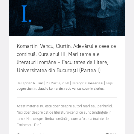
Komartin, Vancu, Ciurtin. Adevărul e ceea ce
continuă. Curs anul III, Mari teme ale
literaturii române – Facultatea de Litere,
Universitatea din București (Partea I)
De
Ciprian N. Isac
|
23 Martie, 2020
|
Categorie:
meseriași
|
Tags:
eugen ciurtin
,
claudiu komartin
,
radu vancu
,
cosmin ciotlos
,
Acest material nu este doar despre autori mari sau periferici.
Nici doar despre cât de literaturo-centrice sunt tendințele în
lume. Nici despre limba română și cum a fost ea înainte de
Eminescu. Din î...