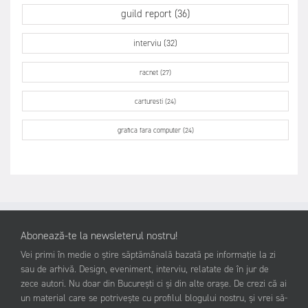
guild report (36)
interviu (32)
racnet (27)
carturesti (24)
grafica fara computer (24)
Abonează-te la newsleterul nostru!
Vei primi în medie o știre săptămânală bazată pe informație la zi
sau de arhivă. Design, eveniment, interviu, relatate de în jur de
zece autori. Nu doar din București ci și din alte orașe. De crezi că ai
un material care se potrivește cu profilul blogului nostru, și vrei să-