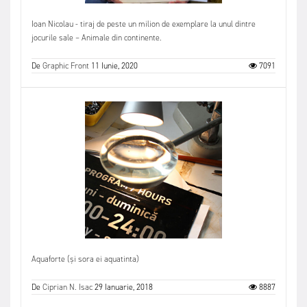
Ioan Nicolau - tiraj de peste un milion de exemplare la unul dintre
jocurile sale – Animale din continente.
De
Graphic Front
11 Iunie, 2020
7091
Aquaforte (și sora ei aquatinta)
De
Ciprian N. Isac
29 Ianuarie, 2018
8887