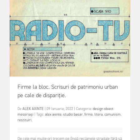
Firme la bloc. Scrisuri de patrimoniu urban
pe cale de dispariție.
De
ALEX AXINTE
|
09 Ianuarie, 2022
|
Categorie:
design obiect
meseriași
|
Tags:
alex axinte
,
studio basar
,
firme
,
litera
,
comunism
,
restituiri
,
De cele mai multe ori trecem pe lîngă reclamele stradale fără să