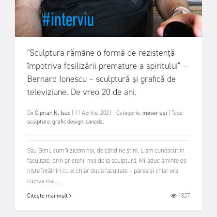
"Sculptura rămâne o formă de rezistență
împotriva fosilizării premature a spiritului" –
Bernard Ionescu – sculptură și grafică de
televiziune. De vreo 20 de ani.
De
Ciprian N. Isac
|
11 Aprilie, 2021
|
Categorie:
meseriași
|
Tags:
sculptura
,
grafic design
,
canada
,
Sau Beni, cum îi zicem noi, de când ne știm. L-am cunoscut în
facultate, prin prietenii mei de la sculptură. Mi-aduc aminte de
niște întâlniri cu el chiar după facultate – părea și chiar era
cumva mai...
1827
Citește mai mult