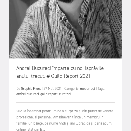
Andrei Bucureci împarte cu noi isprăvile
anului trecut. # Guild Report 2021
De
Graphic Front
|
27 Mai, 2021
|
Categorie:
meseriași
|
Tags:
andrei bucureci
,
guild report
,
curatori
,
2020 a însemnat pentru mine o surpriză și din punct de vedere
profesional și personal. Am binevenit încă un membru în
familie, un băiețel pe nume Andi și am lucrat, ca și până acum,
online, atât din B...