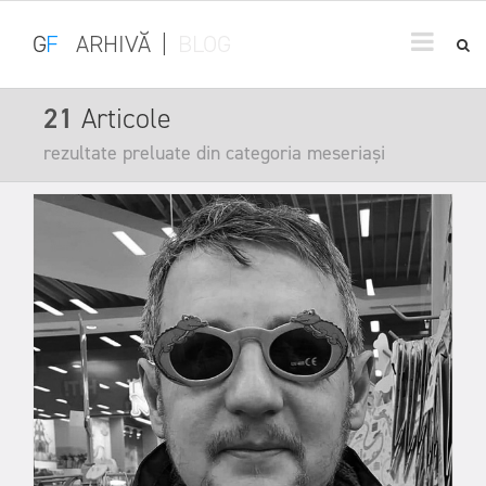
G
F
ARHIVĂ
|
BLOG
21
Articole
rezultate preluate din categoria meseriași