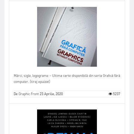
Mărci, sigle, logograme – Ultima carte disponibilă din seria Grafică fără
computer. (tiraj epuizat)
De
Graphic Front
23 Aprilie, 2020
5237