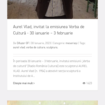
Aurel Vlad, invitat la emisiunea Vorba de
Cultură - 30 ianuarie – 3 februarie
De
Difuzor GF
|
30 Ianuarie, 2023
|
Categorie:
meseriași
|
Tags:
aurel vlad
,
vorba de cultura
,
sculptura
,
În perioada 30 ianuarie – 3 februarie, invitatul emisiunii „Vorba
de cultură” (Radio România Cultural) este sculptorul AUREL
VLAD. Aurel Vlad (n. 1954) a absolvit secţia sculptură a
Institutului de A...
1423
Citește mai mult