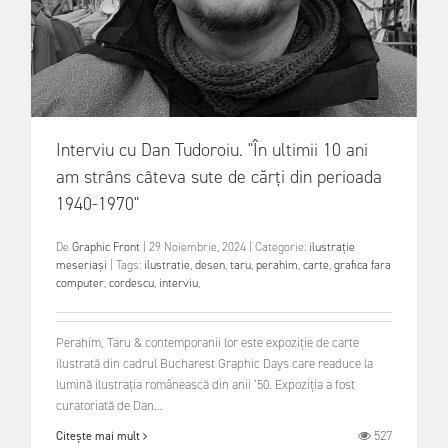
Interviu cu Dan Tudoroiu. "În ultimii 10 ani
am strâns câteva sute de cărți din perioada
1940-1970"
De
Graphic Front
|
29 Noiembrie, 2024
|
Categorie:
ilustrație
meseriași
|
Tags:
ilustratie
,
desen
,
taru
,
perahim
,
carte
,
grafica fara
computer
,
cordescu
,
interviu
,
Perahim, Taru & contemporanii lor este expoziție de carte
ilustrată din cadrul Bucharest Graphic Days care readuce la
lumină ilustrația românească din anii ‘50. Expoziția a fost
curatoriată de Dan...
527
Citește mai mult