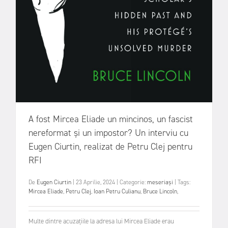
A fost Mircea Eliade un mincinos, un fascist
nereformat și un impostor? Un interviu cu
Eugen Ciurtin, realizat de Petru Clej pentru
RFI
De
Eugen Ciurtin
|
23 Aprilie, 2024
|
Categorie:
meseriași
|
Tags:
Mircea Eliade
,
Petru Clej
,
Ioan Petru Culianu
,
Bruce Lincoln
,
Multe dintre acuzațiile la adresa lui Mircea Eliade erau