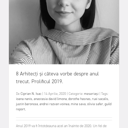
8 Arhitecți și câteva vorbe despre anul
trecut. Prolificul 2019.
De
Ciprian N. Isac
|
14 Aprilie, 2020
|
Categorie:
meseriași
|
Tags:
ioana nanis
,
anastasia david limona
,
dorothe hasnas
,
ruxi sacalis
,
justin baroncea
,
andrei razvan voinea
,
mina sava
,
olivia safer
,
guild
report
,
Anul 2019 va fi întotdeauna acel an înainte de 2020. Un fel de