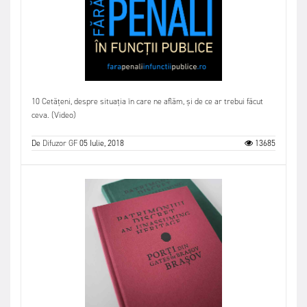
10 Cetățeni, despre situația în care ne aflăm, și de ce ar trebui făcut
ceva. (Video)
De
Difuzor GF
05 Iulie, 2018
13685