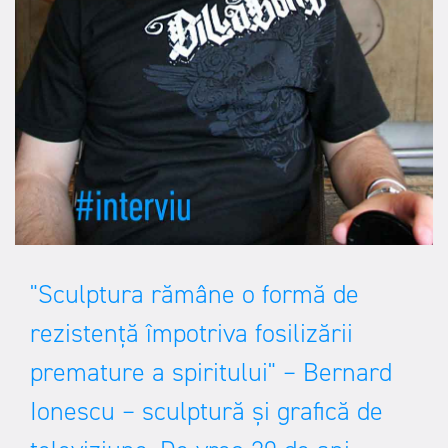
"Sculptura rămâne o formă de
rezistență împotriva fosilizării
premature a spiritului" – Bernard
Ionescu – sculptură și grafică de