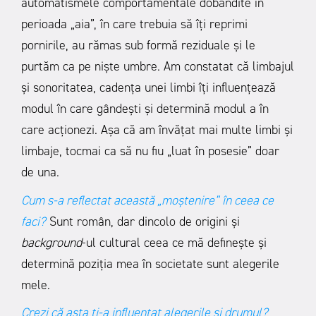
automatismele comportamentale dobândite în
perioada „aia”, în care trebuia să îți reprimi
pornirile, au rămas sub formă reziduale și le
purtăm ca pe niște umbre. Am constatat că limbajul
și sonoritatea, cadența unei limbi îți influențează
modul în care gândești și determină modul a în
care acționezi. Așa că am învățat mai multe limbi și
limbaje, tocmai ca să nu fiu „luat în posesie” doar
de una.
Cum s-a reflectat această
„moștenire
”
în ceea ce
faci?
Sunt român, dar dincolo de origini și
background
-ul cultural ceea ce mă definește și
determină poziția mea în societate sunt alegerile
mele.
Crezi că asta ți-a influențat alegerile și drumul?