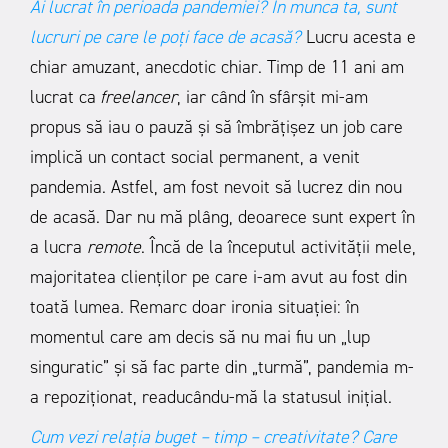
Ai lucrat în perioada pandemiei? În munca ta, sunt
lucruri pe care le poți face de acasă?
Lucru acesta e
chiar amuzant, anecdotic chiar. Timp de 11 ani am
lucrat ca
freelancer
, iar când în sfârșit mi-am
propus să iau o pauză și să îmbrățișez un job care
implică un contact social permanent, a venit
pandemia. Astfel, am fost nevoit să lucrez din nou
de acasă. Dar nu mă plâng, deoarece sunt expert în
a lucra
remote
. Încă de la începutul activității mele,
majoritatea clienților pe care i-am avut au fost din
toată lumea. Remarc doar ironia situației: în
momentul care am decis să nu mai fiu un „lup
singuratic” și să fac parte din „turmă”, pandemia m-
a repoziționat, readucându-mă la statusul inițial.
Cum vezi relația buget – timp – creativitate? Care