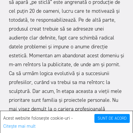
să apară „pe sticlă” este angrenată o producție de
cel puțin 20 de oameni, lucru care te motivează și
totodată, te responsabilizează. Pe de altă parte,
produsul creat trebuie să se adreseze unei
audiențe clar definite, fapt care schimbă radical
datele problemei și impune o anume direcție
estetică. Momentan am abandonat acest domeniu și
m-am reîntors la publicitate, de unde am și pornit.
Ca să urmăm logica evolutivă și a succesiunii
profesiilor, curând va trebui sa ma reîntorc la
sculptură. Dar acum, în etapa aceasta a vieții mele
prioritare sunt familia și proiectele personale. Nu
mai visez demult la o cariera profesioanală
strălucitoare, nici nu mai cred în mirajul unui job
Acest website folosește cookie-uri -
SUNT DE ACORD
Citește mai mult
bine cotat, pentru că, din fericire pentru mine am