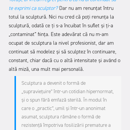
te exprimi ca sculptor?
Dar nu am renunțat întru
totul la sculptură. Nici nu cred că poți renunța la
sculptură, odată ce ți s-a încuibat în suflet și ți-a
„contaminat” ființa. Este adevărat că nu m-am
ocupat de sculptura la nivel profesionist, dar am
continuat să modelez și să sculptez în continuare,
constant, chiar dacă cu o altă intensitate și având o
altă miză, una mult mai personală.
Sculptura a devenit o formă de
„supraviețuire” într-un cotidian hipernormat,
și o spun fără emfază sterilă. În modul în
care o „practic”, umil și într-un anonimat
asumat, sculptura rămâne o formă de
rezistență împotriva fosilizării premature a