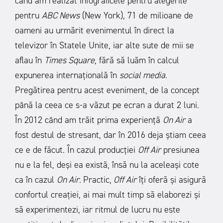
când am realizat infograficele pentru alegerile
pentru
ABC News
(New York), 71 de milioane de
oameni au urmărit evenimentul în direct la
televizor în Statele Unite, iar alte sute de mii se
aflau în
Times Square
, fără să luăm în calcul
expunerea internațională în
social media.
Pregătirea pentru acest eveniment, de la concept
până la ceea ce s-a văzut pe ecran a durat 2 luni.
În 2012 când am trăit prima experiență
On Air
a
fost destul de stresant, dar în 2016 deja știam ceea
ce e de făcut.
În cazul producției
Off Air
presiunea
nu e la fel, deși ea există, însă nu la aceleași cote
ca în cazul
On Air.
Practic,
Off Air
îți oferă și asigură
confortul creației, ai mai mult timp să elaborezi și
să experimentezi, iar ritmul de lucru nu este