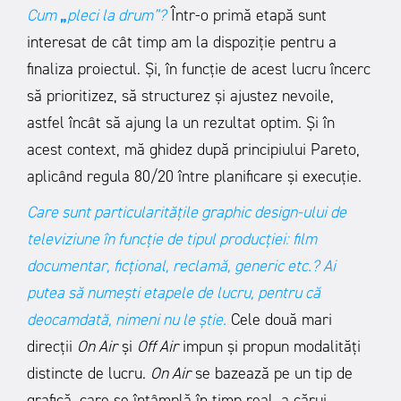
Cum
„
pleci la drum”?
Într-o primă etapă sunt
interesat de cât timp am la dispoziție pentru a
finaliza proiectul. Și, în funcție de acest lucru încerc
să prioritizez, să structurez și ajustez nevoile,
astfel încât să ajung la un rezultat optim. Și în
acest context, mă ghidez după principiului Pareto,
aplicând regula 80/20 între planificare și execuție.
Care sunt particularitățile graphic design-ului de
televiziune în funcție de tipul producției: film
documentar, ficțional, reclamă, generic etc.? Ai
putea să numești etapele de lucru, pentru că
deocamdată, nimeni nu le știe.
Cele două mari
direcții
On Air
și
Off Air
impun și propun modalități
distincte de lucru.
On Air
se bazează pe un tip de
grafică, care se întâmplă în timp real, a cărui