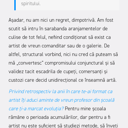
spiritului.
Așadar, nu am nici un regret, dimpotrivă. Am fost
scutit să intru în sarabanda aranjamentelor de
culise de tot felul, nefiind condiționat să exist ca
artist de vreun comanditar sau de o galerie. De
altfel, structural vorbind, nici nu cred că puteam să
mă „convertesc” compromisului conjunctural și să
validez tacit escadrila de cupeți, comersanți și
custozi care decid unidirecțional ce înseamnă artă.
Privind retrospectiv la anii în care te-ai format ca
artist îți aduci aminte de vreun profesor din școală
care
ți
-a marcat evoluția?
Pentru mine școala
rămâne o perioada acumulărilor, dar pentru a fi
artist nu este suficient să studiezi metode, să înveți