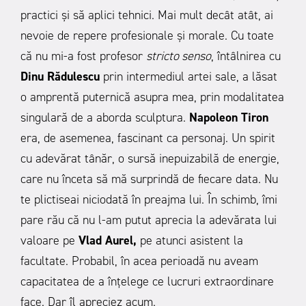
practici și să aplici tehnici. Mai mult decât atât, ai
nevoie de repere profesionale și morale. Cu toate
că nu mi-a fost profesor
stricto senso
, întâlnirea cu
Dinu Rădulescu
prin intermediul artei sale, a lăsat
o amprentă puternică asupra mea, prin modalitatea
singulară de a aborda sculptura.
Napoleon Tiron
era, de asemenea, fascinant ca personaj. Un spirit
cu adevărat tânăr, o sursă inepuizabilă de energie,
care nu înceta să mă surprindă de fiecare data. Nu
te plictiseai niciodată în preajma lui. În schimb, îmi
pare rău că nu l-am putut aprecia la adevărata lui
valoare pe
Vlad Aurel,
pe atunci asistent la
facultate. Probabil, în acea perioadă nu aveam
capacitatea de a înțelege ce lucruri extraordinare
face. Dar îl apreciez acum.