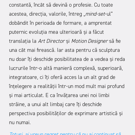
constantă, încât să devină o profesie. Cu toate
acestea, direcția, valorile, întreg „
mind-set
-ul”
dobândit în perioada de formare, a amprentat
puternic evoluția mea ulterioară și a făcut
translația la
Art Director
și
Motion Designer
să fie
una cât mai firească. Iar asta pentru că sculptura
nu doar îți deschide posibilitatea de a vedea și reda
lucrurile într-o altă manieră complexă, superioară,
integratoare, ci îți oferă acces la un alt grad de
înțelegere a realității într-un mod mult mai profund
și mai articulat. E ca învățarea unei noi limbi
străine, a unui alt limbaj care îți deschide
perspectiva posibilităților de exprimare artistică și
nu numai.
Totuși, ai vreun regret pentru că nu ai continuat să