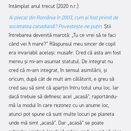
întâmplat anul trecut (2020 n.r.)
Ai plecat din România în 2003, cum ai fost primit de
societatea canadiană? Povestește-ne puțin.
Știi
întrebarea devenită marotă: „Tu ce vrei să te faci
când vei fi mare?” Răspunsul meu sincer de copil
era invariabil același: musafir. Cred că asta am fost
mereu și mi-am asumat statutul. De integrat nu
cred că m-am integrat, în sensul asimilării, și
oricum, după cât de mult am călătorit, e greu să
cred sau să simt că aparțin întru totul unui loc. Iar
dacă trebuie să definesc acel „acasă”, raportându-
mă la modul în care rezonez cu un anume loc,
atunci pot spune că sunt multe locuri pe planeta
unde mă simt „acasă”. Dar „acasă” se poate