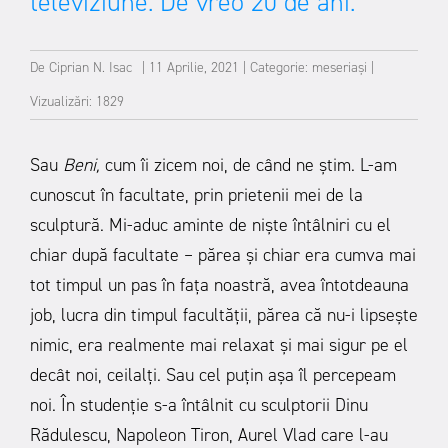
televiziune. De vreo 20 de ani.
De
Ciprian N. Isac
|
11 Aprilie, 2021
|
Categorie:
meseriași
|
Vizualizări: 1829
Sau
Beni,
cum îi zicem noi, de când ne știm. L-am
cunoscut în facultate, prin prietenii mei de la
sculptură. Mi-aduc aminte de niște întâlniri cu el
chiar după facultate – părea și chiar era cumva mai
tot timpul un pas în fața noastră, avea întotdeauna
job, lucra din timpul facultății, părea că nu-i lipsește
nimic, era realmente mai relaxat și mai sigur pe el
decât noi, ceilalți. Sau cel puțin așa îl percepeam
noi. În studenție s-a întâlnit cu sculptorii Dinu
Rădulescu, Napoleon Tiron, Aurel Vlad care l-au