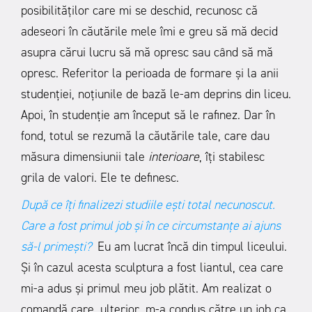
posibilităților care mi se deschid, recunosc că
adeseori în căutările mele îmi e greu să mă decid
asupra cărui lucru să mă opresc sau când să mă
opresc. Referitor la perioada de formare și la anii
studenției, noțiunile de bază le-am deprins din liceu.
Apoi, în studenție am început să le rafinez. Dar în
fond, totul se rezumă la căutările tale, care dau
măsura dimensiunii tale
interioare
, îți stabilesc
grila de valori. Ele te definesc.
După ce îți finalizezi studiile ești total necunoscut.
Care a fost primul job și în ce circumstanțe ai ajuns
să-l primești?
Eu am lucrat încă din timpul liceului.
Și în cazul acesta sculptura a fost liantul, cea care
mi-a adus și primul meu job plătit. Am realizat o
comandă care, ulterior, m-a condus către un job ca