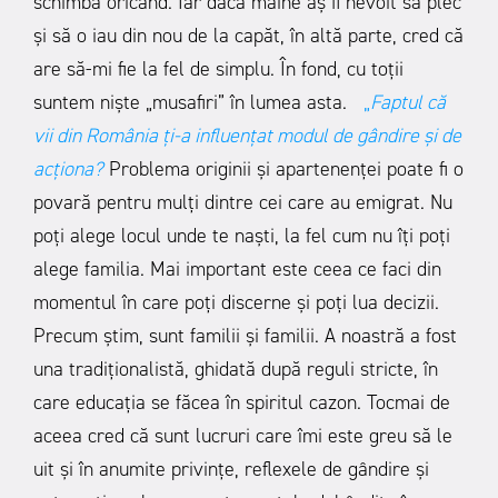
schimba oricând. Iar dacă mâine aș fi nevoit să plec
și să o iau din nou de la capăt, în altă parte, cred că
are să-mi fie la fel de simplu. În fond, cu toții
suntem niște „musafiri” în lumea asta.
„
Faptul că
vii din România ți-a influențat modul de gândire
și
de
acționa?
Problema originii și apartenenței poate fi o
povară pentru mulți dintre cei care au emigrat. Nu
poți alege locul unde te naști, la fel cum nu îți poți
alege familia. Mai important este ceea ce faci din
momentul în care poți discerne și poți lua decizii.
Precum știm, sunt familii și familii. A noastră a fost
una tradiționalistă, ghidată după reguli stricte, în
care educația se făcea în spiritul cazon. Tocmai de
aceea cred că sunt lucruri care îmi este greu să le
uit și în anumite privințe, reflexele de gândire și