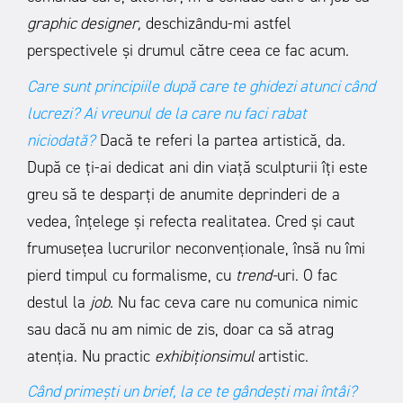
graphic designer,
deschizându-mi astfel
perspectivele și drumul către ceea ce fac acum.
Care sunt principiile după care te ghidezi atunci când
lucrezi? Ai vreunul de la care nu faci rabat
niciodată?
Dacă te referi la partea artistică, da.
După ce ți-ai dedicat ani din viață sculpturii îți este
greu să te desparți de anumite deprinderi de a
vedea, înțelege și refecta realitatea. Cred și caut
frumusețea lucrurilor neconvenționale, însă nu îmi
pierd timpul cu formalisme, cu
trend-
uri. O fac
destul la
job.
Nu fac ceva care nu comunica nimic
sau dacă nu am nimic de zis, doar ca să atrag
atenția. Nu practic
exhibiționsimul
artistic.
Când primești un brief, la ce te gândești mai întâi?