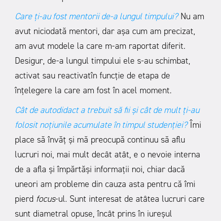
Care ți-au fost mentorii de-a lungul timpului?
Nu am
avut niciodată mentori, dar așa cum am precizat,
am avut modele la care m-am raportat diferit.
Desigur, de-a lungul timpului ele s-au schimbat,
activat sau reactivatîn funcție de etapa de
înțelegere la care am fost în acel moment.
Cât de autodidact a trebuit să fii și cât de mult ți-au
folosit noțiunile acumulate în timpul studenției?
Îmi
place să învăț și mă preocupă continuu să aflu
lucruri noi, mai mult decât atât, e o nevoie interna
de a afla și împărtăși informații noi, chiar dacă
uneori am probleme din cauza asta pentru că îmi
pierd
focus
-ul. Sunt interesat de atâtea lucruri care
sunt diametral opuse, încât prins în iureșul