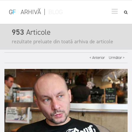
G
F
ARHIVĂ
|
BLOG
953
Articole
rezultate preluate din toată arhiva de articole
< Anterior
Următor >