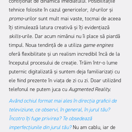
contiționat de dinamica imediatului. Posibilitățile
tehnice folosite în cazul genericelor,
Id-
urilor și
promo
-urilor sunt mult mai vaste, tocmai de aceea
îți stimulează latura creativă și îți evidențiază
skills-
urile. Dar acum nimănui nu îi place să piardă
timpul. Noua tendință de a utiliza
game engines
oferă flexibilitate și un realism incredibil încă de la
începutul procesului de creație. Trăim într-o lume
puternic digitalizată și suntem deja familiarizați cu
ele fiind prezente în viața de zi cu zi. Doar utilizând
telefonul ne putem juca cu
Augmented Reality.
Având ochiul format mai ales în direcția graficii de
televiziune, ce observi, în general, în jurul tău?
Încotro îți fuge privirea? Te obsedează
imperfecțiunile din jurul tău?
Nu am cablu, iar de