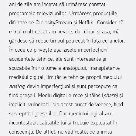
ani de zile am încetat să urmăresc constat
programele televiziunilor. Urmăresc producțiile
difuzate de CuriosityStream și Netflix. Consider că
e mai mult decât am nevoie, dar chiar și așa, mă
gândesc să reduc timpul petrecut în fața ecranelor.
În ceea ce privește așa-zisele imperfecțiuni,
accidentele tehnice, ele sunt interesante și
scuzabile într-o lume a analogului. Transplatante
mediului digital, limitările tehnice proprii mediului
analog
, devin imperfecțiuni și sunt percepute ca
fiind greșeli. Mediu digital e rece și tăios (
sharp
) și
implicit, vulnerabil din acest punct de vedere, fiind
susceptibil greșelilor. Dar mediului digital are
incontestabil calitățile lui și trebuie exploatat în
consecință. De altfel, nu văd rostul de a imita