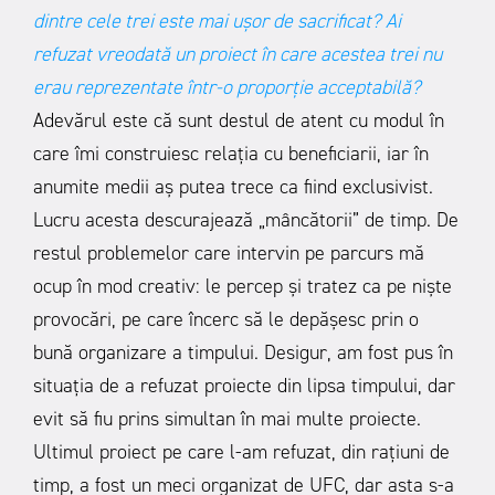
dintre cele trei este mai ușor de sacrificat? Ai
refuzat vreodată un proiect în care acestea trei nu
erau reprezentate într-o proporție acceptabilă?
Adevărul este că sunt destul de atent cu modul în
care îmi construiesc relația cu beneficiarii, iar în
anumite medii aș putea trece ca fiind exclusivist.
Lucru acesta descurajează „mâncătorii” de timp. De
restul problemelor care intervin pe parcurs mă
ocup în mod creativ: le percep și tratez ca pe niște
provocări, pe care încerc să le depășesc prin o
bună organizare a timpului. Desigur, am fost pus în
situația de a refuzat proiecte din lipsa timpului, dar
evit să fiu prins simultan în mai multe proiecte.
Ultimul proiect pe care l-am refuzat, din rațiuni de
timp, a fost un meci organizat de UFC, dar asta s-a