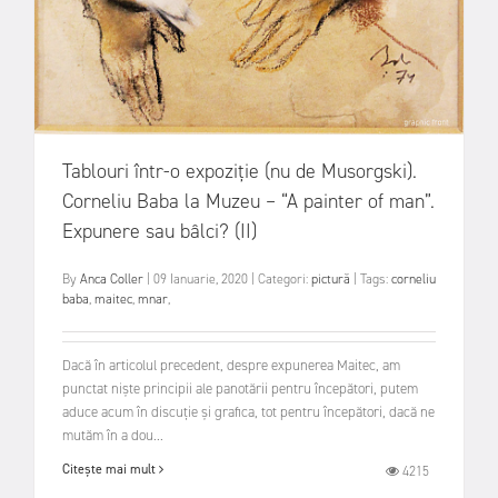
Tablouri într-o expoziție (nu de Musorgski).
Corneliu Baba la Muzeu – “A painter of man”.
Expunere sau bâlci? (II)
By
Anca Coller
|
09 Ianuarie, 2020
|
Categori:
pictură
|
Tags:
corneliu
baba
,
maitec
,
mnar
,
Dacă în articolul precedent, despre expunerea Maitec, am
punctat niște principii ale panotării pentru începători, putem
aduce acum în discuție și grafica, tot pentru începători, dacă ne
mutăm în a dou...
Citește mai mult
4215