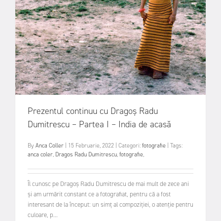
Prezentul continuu cu Dragoș Radu
Dumitrescu – Partea I – India de acasă
By
Anca Coller
|
15 Februarie, 2022
|
Categori:
fotografie
|
Tags:
anca coler
,
Dragos Radu Dumitrescu
,
fotografie
,
Îl cunosc pe Dragoș Radu Dumitrescu de mai mult de zece ani
și am urmărit constant ce a fotografiat, pentru că a fost
interesant de la început: un simț al compoziției, o atenție pentru
culoare, p...