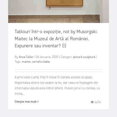
Tablouri într-o expoziție, not by Musorgski.
Maitec la Muzeul de Artă al României.
Expunere sau inventar? (I)
By
Anca Coller
|
06 Ianuarie, 2020
|
Categori:
pictură
sculptură
|
Tags:
maitec
,
corneliu baba
,
A privi este o artă. Poți fi inițiat în tainele acestei ocupații.
Majoritatea dintre noi vedem la fel, dar ceea ce înțelegem din
informația văzută este infinit diferit. Putem privi cu mintea, cu
inima...
Citește mai mult
4474