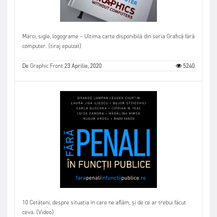
Mărci, sigle, logograme – Ultima carte disponibilă din seria Grafică fără
computer. (tiraj epuizat)
De
Graphic Front
23 Aprilie, 2020
5240
10 Cetățeni, despre situația în care ne aflăm, și de ce ar trebui făcut
ceva. (Video)