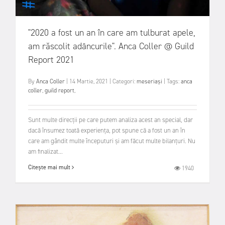
"2020 a fost un an în care am tulburat apele,
am răscolit adâncurile". Anca Coller @ Guild
Report 2021
By
Anca Coller
|
14 Martie, 2021
|
Categori:
meseriași
|
Tags:
anca
coller
,
guild report
,
Sunt multe direcții pe care putem analiza acest an special, dar
dacă însumez toată experiența, pot spune că a fost un an în
care am gândit multe începuturi și am făcut multe bilanțuri. Nu
am finalizat...
Citește mai mult
1940