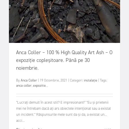
​Anca Coller – 100 % High Quality Art Ash – O
expoziție copleșitoare. Până pe 30
noiembrie.
By
Anca Coller
|
19 Octombrie, 2021
|
Categori:
instalație
|
Tags:
anca coller
,
expozitie
,
,
”Lucrați demult în acest stil? E impresionant!” ”Eu și prietenii
mei ne întrebam dacă ați ars obiectele intenționat sau a existat
un incident.” Răspunsurile mele sunt da și da, a existat un...
acci...