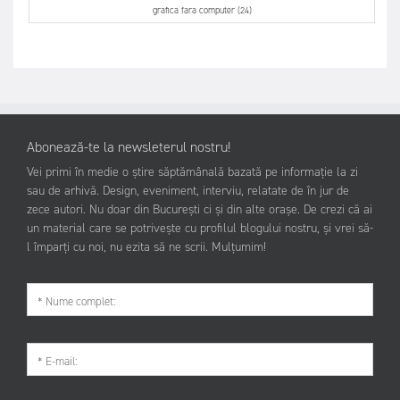
grafica fara computer (24)
Abonează-te la newsleterul nostru!
Vei primi în medie o știre săptămânală bazată pe informație la zi
sau de arhivă. Design, eveniment, interviu, relatate de în jur de
zece autori. Nu doar din București ci și din alte orașe. De crezi că ai
un material care se potrivește cu profilul blogului nostru, și vrei să-
l împarți cu noi, nu ezita să ne scrii. Mulțumim!