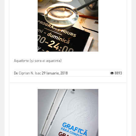
Aquaforte (și sora ei aquatinta)
De
Ciprian N. Isac
29 Ianuarie, 2018
8893