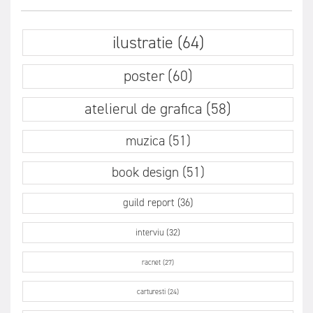
ilustratie (64)
poster (60)
atelierul de grafica (58)
muzica (51)
book design (51)
guild report (36)
interviu (32)
racnet (27)
carturesti (24)