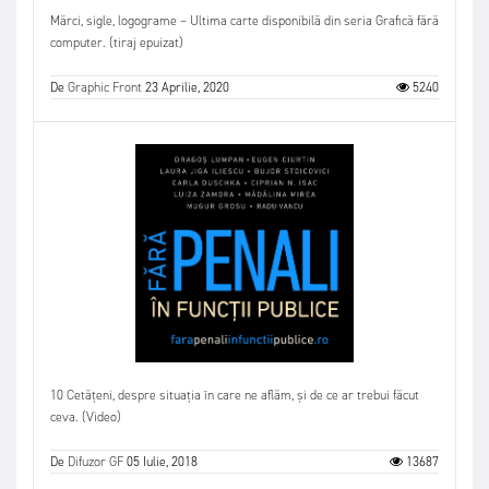
Mărci, sigle, logograme – Ultima carte disponibilă din seria Grafică fără
computer. (tiraj epuizat)
De
Graphic Front
23 Aprilie, 2020
5240
10 Cetățeni, despre situația în care ne aflăm, și de ce ar trebui făcut
ceva. (Video)
De
Difuzor GF
05 Iulie, 2018
13687