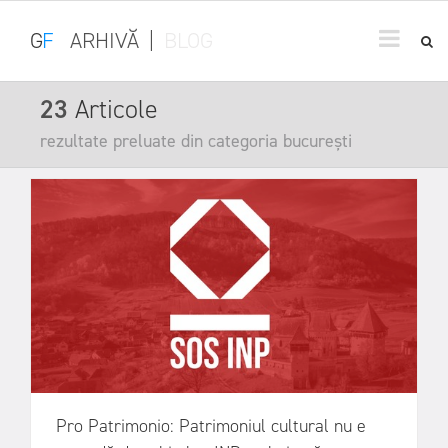
G
F
ARHIVĂ
|
BLOG
23
Articole
rezultate preluate din categoria bucurești
Pro Patrimonio: Patrimoniul cultural nu e