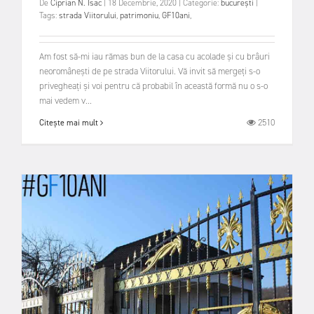
De
Ciprian N. Isac
|
18 Decembrie, 2020
|
Categorie:
bucurești
|
Tags:
strada Viitorului
,
patrimoniu
,
GF10ani
,
Am fost să-mi iau rămas bun de la casa cu acolade și cu brâuri
neoromânești de pe strada Viitorului. Vă invit să mergeți s-o
privegheați și voi pentru că probabil în această formă nu o s-o
mai vedem v...
2510
Citește mai mult