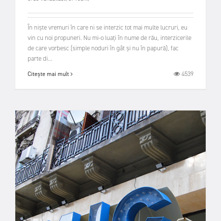
În niște vremuri în care ni se interzic tot mai multe lucruri, eu
vin cu noi propuneri. Nu mi-o luați în nume de rău, interzicerile
de care vorbesc (simple noduri în gât și nu în papură), fac
parte di...
4539
Citește mai mult