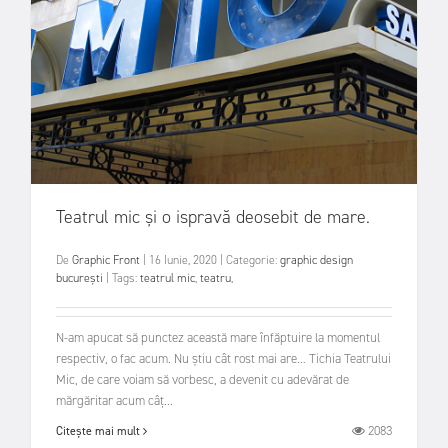
Teatrul mic și o ispravă deosebit de mare.
De
Graphic Front
|
16 Iunie, 2020
|
Categorie:
graphic design
bucurești
|
Tags:
teatrul mic
,
teatru
,
N-am apucat să punctez această mare înfăptuire la momentul
respectiv, o fac acum. Nu știu cât rost mai are… Tichia Teatrului
Mic, de care voiam să vorbesc, a devenit cu adevărat de
mărgăritar acum câț...
2083
Citește mai mult