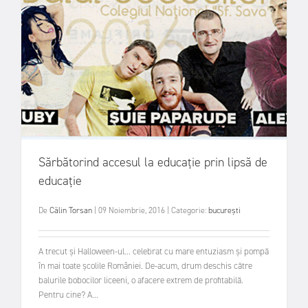
Sărbătorind accesul la educație prin lipsă de
educație
De
Călin Torsan
|
09 Noiembrie, 2016
|
Categorie:
bucurești
A trecut și Halloween-ul... celebrat cu mare entuziasm și pompă
în mai toate școlile României. De-acum, drum deschis către
balurile bobocilor liceeni, o afacere extrem de profitabilă.
Pentru cine? A...