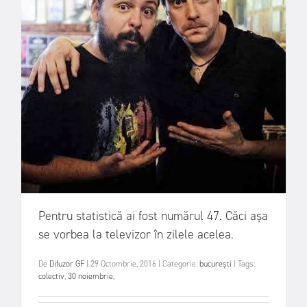
Pentru statistică ai fost numărul 47. Căci așa
se vorbea la televizor în zilele acelea.
De
Difuzor GF
|
29 Octombrie, 2016
|
Categorie:
bucurești
|
Tags:
colectiv
,
30 noiembrie
,