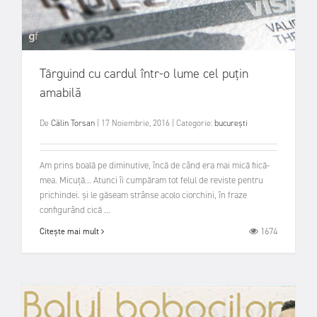
Târguind cu cardul într-o lume cel puțin
amabilă
De
Călin Torsan
|
17 Noiembrie, 2016
|
Categorie:
bucurești
Am prins boală pe diminutive, încă de când era mai mică fiică-
mea. Micuță... Atunci îi cumpăram tot felul de reviste pentru
prichindei. și le găseam strânse acolo ciorchini, în fraze
configurând cică ...
1674
Citește mai mult