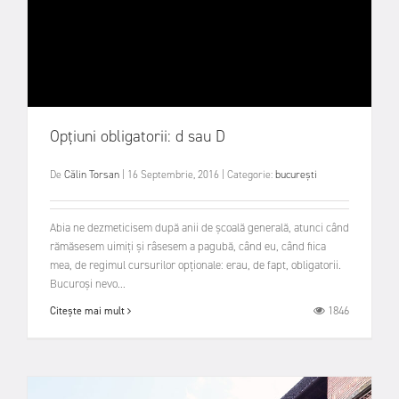
Opțiuni obligatorii: d sau D
De
Călin Torsan
|
16 Septembrie, 2016
|
Categorie:
bucurești
Abia ne dezmeticisem după anii de școală generală, atunci când
rămăsesem uimiți și râsesem a pagubă, când eu, când fiica
mea, de regimul cursurilor opționale: erau, de fapt, obligatorii.
Bucuroși nevo...
1846
Citește mai mult