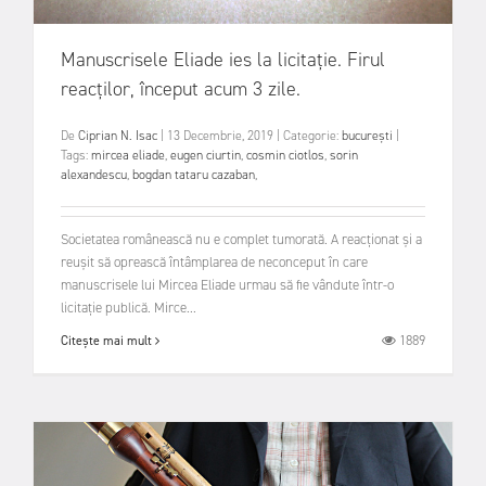
Manuscrisele Eliade ies la licitație. Firul
reacților, început acum 3 zile.
De
Ciprian N. Isac
|
13 Decembrie, 2019
|
Categorie:
bucurești
|
Tags:
mircea eliade
,
eugen ciurtin
,
cosmin ciotlos
,
sorin
alexandescu
,
bogdan tataru cazaban
,
Societatea românească nu e complet tumorată. A reacționat și a
reușit să oprească întâmplarea de neconceput în care
manuscrisele lui Mircea Eliade urmau să fie vândute într-o
licitație publică. Mirce...
1889
Citește mai mult