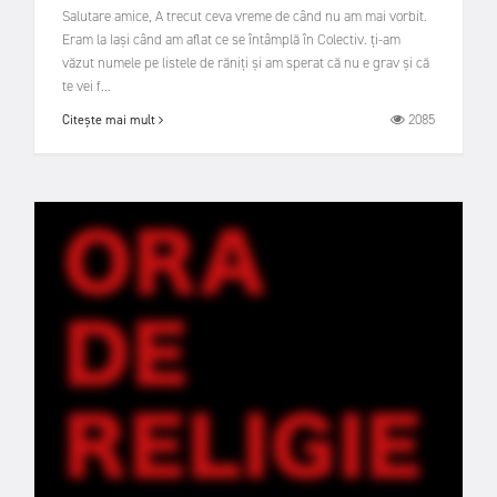
Salutare amice, A trecut ceva vreme de când nu am mai vorbit.
Eram la Iași când am aflat ce se întâmplă în Colectiv. ți-am
văzut numele pe listele de răniți și am sperat că nu e grav și că
te vei f...
2085
Citește mai mult