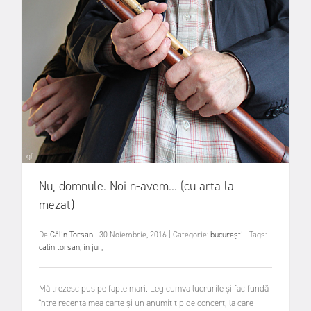
Nu, domnule. Noi n-avem... (cu arta la
mezat)
De
Călin Torsan
|
30 Noiembrie, 2016
|
Categorie:
bucurești
|
Tags:
calin torsan
,
in jur
,
Mă trezesc pus pe fapte mari. Leg cumva lucrurile și fac fundă
între recenta mea carte și un anumit tip de concert, la care