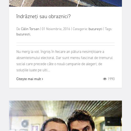
îndrăzneți sau obraznici?
De
Călin Torsan
|
01 Noiembrie, 2016
|
Categorie:
bucurești
|
Tags:
bucuresti
,
Nu merg la vot. îngroș în fiecare an pătura nesimțitoare a
absenteismului electoral. Dar sunt mereu fascinat de tremurul
social care precede câte o nouă campanie de alegeri; de
soluțiile luate pe ulti...
1990
Citește mai mult