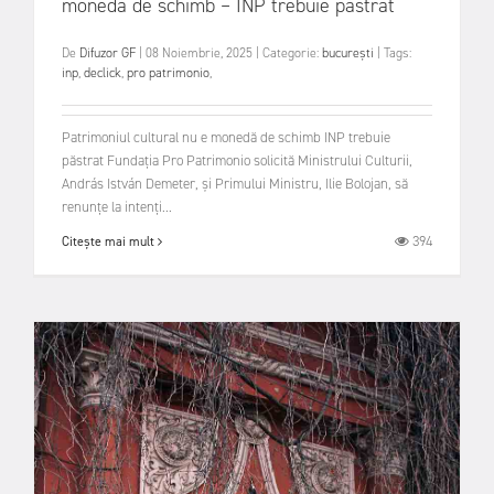
monedă de schimb – INP trebuie păstrat
De
Difuzor GF
|
08 Noiembrie, 2025
|
Categorie:
bucurești
|
Tags:
inp
,
declick
,
pro patrimonio
,
Patrimoniul cultural nu e monedă de schimb INP trebuie
păstrat Fundația Pro Patrimonio solicită Ministrului Culturii,
András István Demeter, și Primului Ministru, Ilie Bolojan, să
renunțe la intenți...
394
Citește mai mult