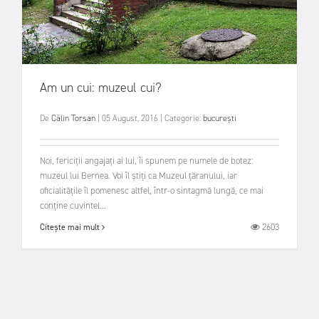
Am un cui: muzeul cui?
De
Călin Torsan
|
05 August, 2016
|
Categorie:
bucurești
Noi, fericiții angajați ai lui, îi spunem pe numele de botez:
muzeul lui Bernea. Voi îl știți ca Muzeul țăranului, iar
oficialitățile îl pomenesc altfel, într-o sintagmă lungă, ce mai
conține cuvintel...
2603
Citește mai mult