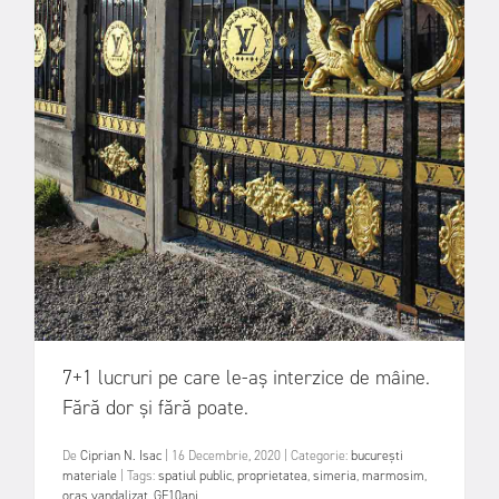
7+1 lucruri pe care le-aș interzice de mâine.
Fără dor și fără poate.
De
Ciprian N. Isac
|
16 Decembrie, 2020
|
Categorie:
bucurești
materiale
|
Tags:
spatiul public
,
proprietatea
,
simeria
,
marmosim
,
oras vandalizat
,
GF10ani
,