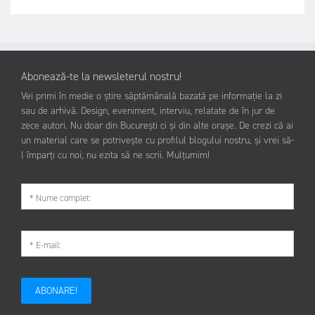
Abonează-te la newsleterul nostru!
Vei primi în medie o știre săptămânală bazată pe informație la zi
sau de arhivă. Design, eveniment, interviu, relatate de în jur de
zece autori. Nu doar din București ci și din alte orașe. De crezi că ai
un material care se potrivește cu profilul blogului nostru, și vrei să-
l împarți cu noi, nu ezita să ne scrii. Mulțumim!
ABONARE!