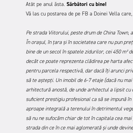
Atât pe anul ăsta.
Sărbători cu bine!
Vă las cu postarea de pe FB a Doinei Vella care, p
Pe strada Viitorului, peste drum de China Town, ac
În orașul, în țara și în societatea care nu pun preț
bine de un secol în spatele zidurilor, cei 450 m² d
decât ce poate reprezenta clădirea pe harta afect
pentru parcela respectivă, dar dacă îți arunci priv
să te aștepți. Un imobil de 6-7 etaje (dacă nu mai 
arhitectură anostă, de unde arhitectul a lipsit cu
suficient prestigiu profesional ca să se impună în
aproape integrală a terenului în detrimentul veg
să nu ne sufocăm chiar de tot în capitala cea mai
strada din ce în ce mai aglomerată și unde devine 