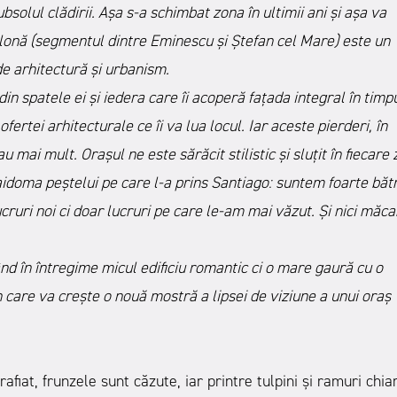
bsolul clădirii. Așa s-a schimbat zona în ultimii ani și așa va
lonă (segmentul dintre Eminescu și Ștefan cel Mare) este un
de arhitectură și urbanism.
in spatele ei și iedera care îi acoperă fațada integral în timp
ofertei arhitecturale ce îi va lua locul. Iar aceste pierderi, în
 mai mult. Orașul ne este sărăcit stilistic și sluțit în fiecare 
idoma peștelui pe care l-a prins Santiago: suntem foarte băt
ruri noi ci doar lucruri pe care le-am mai văzut. Și nici măca
d în întregime micul edificiu romantic ci o mare gaură cu o
care va crește o nouă mostră a lipsei de viziune a unui oraș
fiat, frunzele sunt căzute, iar printre tulpini și ramuri chia