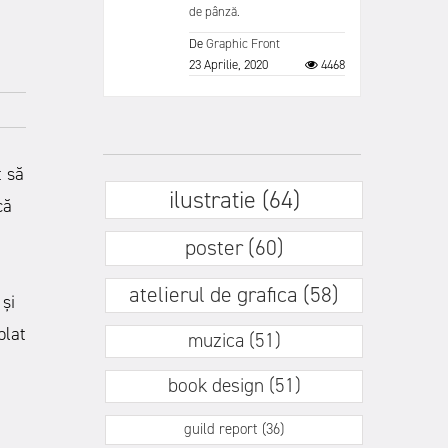
de pânză.
De
Graphic Front
23 Aprilie, 2020
4468
t să
ilustratie (64)
că
poster (60)
atelierul de grafica (58)
 și
plat
muzica (51)
book design (51)
guild report (36)