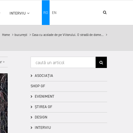
RO
EN
INTERVIU
Home
bucurești
Casa cu acolade de pe Viitorului. O stradă de dome...
r >
ASOCIAȚIA
SHOP GF
EVENIMENT
ȘTIREA GF
DESIGN
INTERVIU