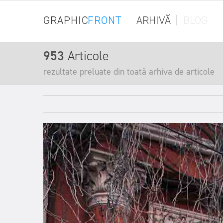
GRAPHIC
FRONT
ARHIVĂ
|
BLOG
953
Articole
rezultate preluate din toată arhiva de articole