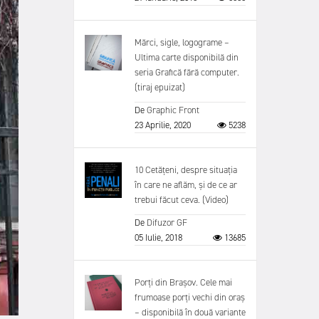
Mărci, sigle, logograme –
Ultima carte disponibilă din
seria Grafică fără computer.
(tiraj epuizat)
De
Graphic Front
23 Aprilie, 2020
5238
10 Cetățeni, despre situația
în care ne aflăm, și de ce ar
trebui făcut ceva. (Video)
De
Difuzor GF
05 Iulie, 2018
13685
Porți din Brașov. Cele mai
frumoase porți vechi din oraș
– disponibilă în două variante