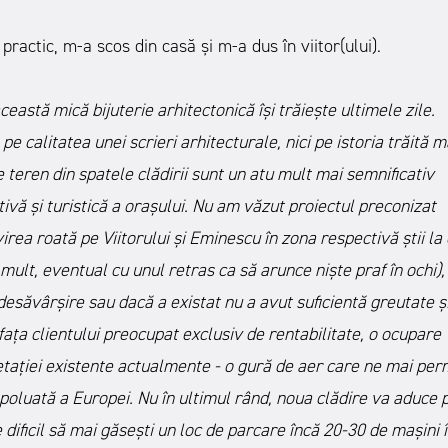
ractic, m-a scos din casă și m-a dus în viitor(ului).
eastă mică bijuterie arhitectonică își trăiește ultimele zile.
 pe calitatea unei scrieri arhitecturale, nici pe istoria trăită m
e teren din spatele clădirii sunt un atu mult mai semnificativ
ivă și turistică a orașului. Nu am văzut proiectul preconizat
irea roată pe Viitorului și Eminescu în zona respectivă știi la
mult, eventual cu unul retras ca să arunce niște praf în ochi),
 desăvârșire sau dacă a existat nu a avut suficientă greutate ș
 fața clientului preocupat exclusiv de rentabilitate, o ocupare
etației existente actualmente - o gură de aer care ne mai per
 poluată a Europei. Nu în ultimul rând, noua clădire va aduce 
dificil să mai găsești un loc de parcare încă 20-30 de mașini 