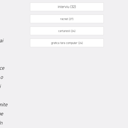
interviu (32)
racnet (27)
carturesti (24)
ai
grafica fara computer (24)
 ce
 o
i
mite
pe
în