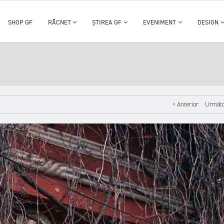
SHOP GF
RĂCNET
ȘTIREA GF
EVENIMENT
DESIGN
< Anterior
Următo