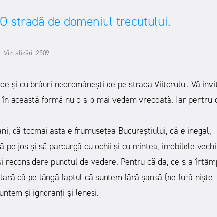
 O stradă de domeniul trecutului.
|
Vizualizări: 2509
e și cu brâuri neoromânești de pe strada Viitorului. Vă invi
il în această formă nu o s-o mai vedem vreodată. Iar pentru 
i ani, că tocmai asta e frumusețea Bucureștiului, că e inegal,
 pe jos și să parcurgă cu ochii și cu mintea, imobilele vechi
-și reconsidere punctul de vedere. Pentru că da, ce s-a întâm
clară că pe lângă faptul că suntem fără șansă (ne fură niște
untem și ignoranți și leneși.