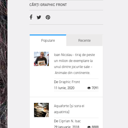
CĂRȚI GRAPHIC FRONT
Populare
Recente
Ioan Nicolau - tiraj de peste
un milion de exemplare la
unul dintre jocurile sale –
Animale din continente.
De
Graphic Front
11 Iunie, 2020
7091
Aquaforte (și sora ei
aquatinta)
De
Ciprian N. Isac
29 Ianuarie, 2018
8888