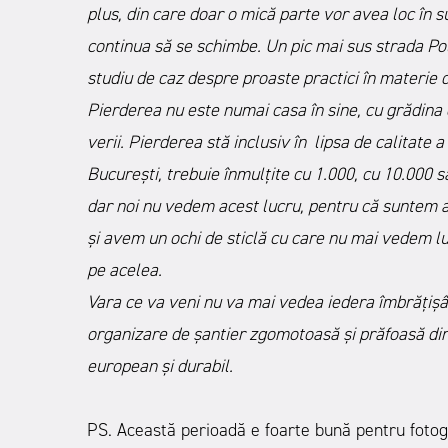
plus, din care doar o mică parte vor avea loc în su
continua să se schimbe. Un pic mai sus strada Po
studiu de caz despre proaste practici în materie 
Pierderea nu este numai casa în sine, cu grădina d
verii. Pierderea stă inclusiv în lipsa de calitate a 
București, trebuie înmulțite cu 1.000, cu 10.000 sau
dar noi nu vedem acest lucru, pentru că suntem a
și avem un ochi de sticlă cu care nu mai vedem luc
pe acelea.
Vara ce va veni nu va mai vedea iedera îmbrățișân
organizare de șantier zgomotoasă și prăfoasă din 
european și durabil.
PS. Această perioadă e foarte bună pentru fotogra