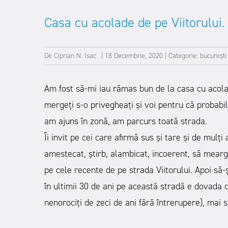
Casa cu acolade de pe Viitorului.
De
Ciprian N. Isac
|
18 Decembrie, 2020
|
Categorie:
bucurești
Am fost să-mi iau rămas bun de la casa cu acolad
mergeți s-o privegheați și voi pentru că probab
am ajuns în zonă, am parcurs toată strada.
Îi invit pe cei care afirmă sus și tare și de mulț
amestecat, știrb, alambicat, incoerent, să meargă
pe cele recente de pe strada Viitorului. Apoi să
în ultimii 30 de ani pe această stradă e dovada 
nenorociți de zeci de ani fără întrerupere), mai s