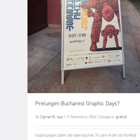
Prelungim Bucharest Graphic Days?
De
Ciprian N. Isac
|
17 Noiembrie, 2024
|
Categorie:
grafică
După șaișpe căderi de toate tipurile, în care m-am tot întrebat