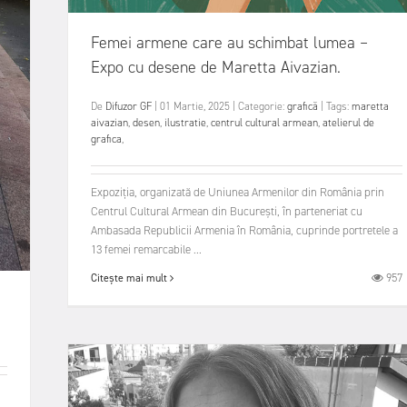
Femei armene care au schimbat lumea –
Expo cu desene de Maretta Aivazian.
De
Difuzor GF
|
01 Martie, 2025
|
Categorie:
grafică
|
Tags:
maretta
aivazian
,
desen
,
ilustratie
,
centrul cultural armean
,
atelierul de
grafica
,
Expoziția, organizată de Uniunea Armenilor din România prin
Centrul Cultural Armean din București, în parteneriat cu
Ambasada Republicii Armenia în România, cuprinde portretele a
13 femei remarcabile ...
957
Citește mai mult