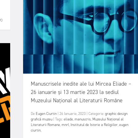
90
Manuscrisele inedite ale lui Mircea Eliade –
26 ianuarie și 13 martie 2023 la sediul
Muzeului Național al Literaturii Române
De
Eugen Ciurtin
|
26 Ianuarie, 2023
|
Categorie:
graphic design
grafică
muzeu
|
Tags:
eliade
,
manuscris
,
Muzeului Național al
Literaturii Romane
,
mnrl
,
Institutul de Istorie a Religiilor
,
eugen
ciurtin
,