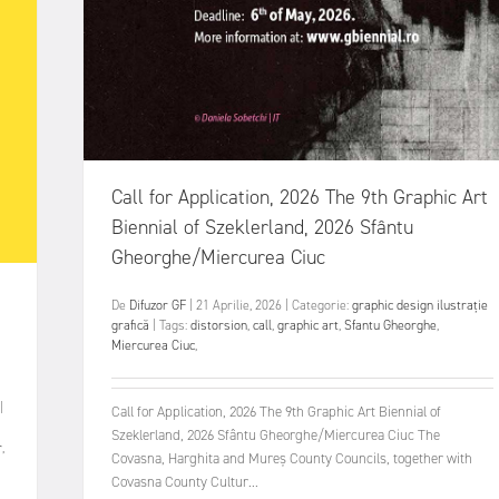
Call for Application, 2026 The 9th Graphic Art
Biennial of Szeklerland, 2026 Sfântu
Gheorghe/Miercurea Ciuc
De
Difuzor GF
|
21 Aprilie, 2026
|
Categorie:
graphic design
ilustrație
grafică
|
Tags:
distorsion
,
call
,
graphic art
,
Sfantu Gheorghe
,
Miercurea Ciuc
,
|
Call for Application, 2026 The 9th Graphic Art Biennial of
Szeklerland, 2026 Sfântu Gheorghe/Miercurea Ciuc The
r
,
Covasna, Harghita and Mureş County Councils, together with
Covasna County Cultur...