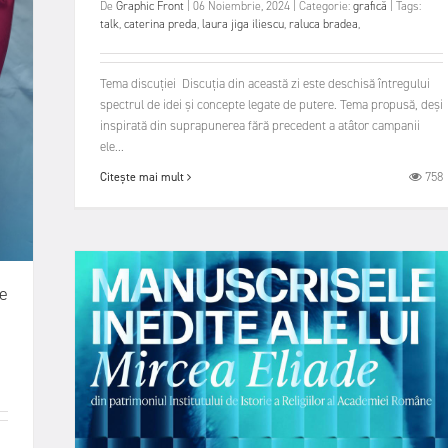
De
Graphic Front
|
06 Noiembrie, 2024
|
Categorie:
grafică
|
Tags:
talk
,
caterina preda
,
laura jiga iliescu
,
raluca bradea
,
Tema discuției Discuția din această zi este deschisă întregului
spectrul de idei și concepte legate de putere. Tema propusă, deși
inspirată din suprapunerea fără precedent a atâtor campanii
ele...
758
Citește mai mult
me