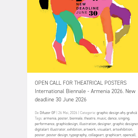
OPEN CALL FOR THEATRICAL POSTERS
International Biennale - Armenia 2026. New
deadline 30 June 2026
De
Difuzor GF
|
26 Mai, 2026
|
Categorie:
graphic design
afiș
grafică
Tags:
armenia
,
poster
,
biennale
,
theatre
,
music
,
dance
,
singing
,
performance
,
graphicdesign
,
illustration
,
designer
,
graphic designe
digitalart illustrator
,
exhibition
,
artwork
,
visualart
,
artexhibition
,
poster
,
poster design
,
typography
,
collageart
,
graphicart
,
opencall
,