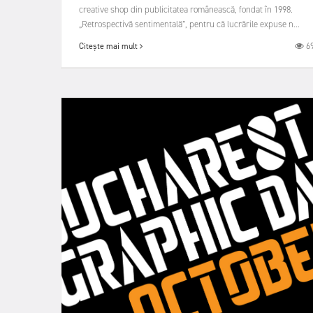
creative shop din publicitatea românească, fondat în 1998.
„Retrospectivă sentimentală”, pentru că lucrările expuse n...
6
Citește mai mult