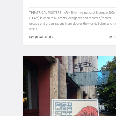
THEATRICAL POSTERS - ARMENIA International Biennale 2026
(TPAM) is open to all artists, designers and theatres/theatre
groups and organizations from all over the world. Submission i
free. D...
2
Citește mai mult