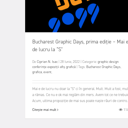
Bucharest Graphic Days, prima ediție – Mai 
de lucru la “S"
De
Ciprian N. Isac
|
28 Iunie, 2022
|
Categorie:
graphic design
conferințe
expoziții
afiș
grafică
|
Tags:
Bucharest Graphic Days
,
grafica
,
event
,
Mai e de lucru nu doar la “S” ci în general. Mult. Mult a fost, mul
a rămas. Ce nu e ok mai reglăm din mers. Avem tot ce ne trebui
Acum, ultima propoziție de mai sus poate naște râuri de contro..
11
Citește mai mult