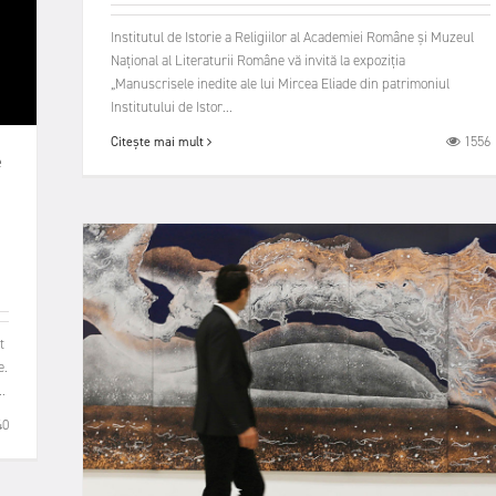
Institutul de Istorie a Religiilor al Academiei Române și Muzeul
Național al Literaturii Române vă invită la expoziția
„Manuscrisele inedite ale lui Mircea Eliade din patrimoniul
Institutului de Istor...
1556
Citește mai mult
e
t
e.
.
40