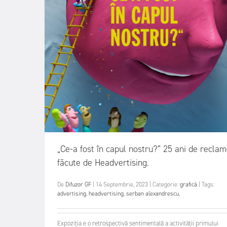
„Ce-a fost în capul nostru?” 25 ani de recla
făcute de Headvertising.
De
Difuzor GF
|
14 Septembrie, 2023
|
Categorie:
grafică
|
Tags:
advertising
,
headvertising
,
serban alexandrescu
,
Expoziția e o retrospectivă sentimentală a activității primului