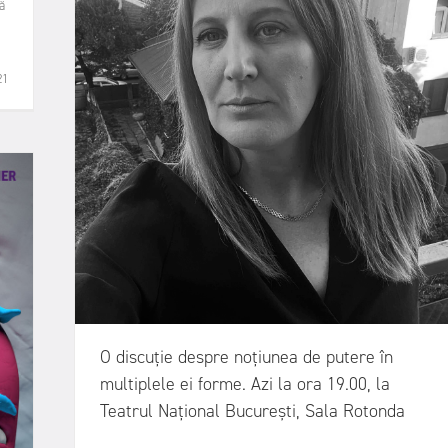
ă
21
O discuție despre noțiunea de putere în
multiplele ei forme. Azi la ora 19.00, la
Teatrul Național București, Sala Rotonda