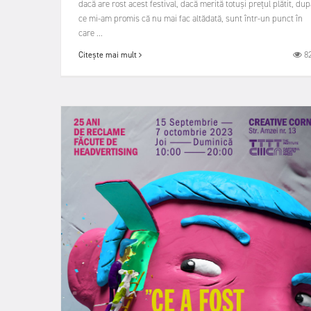
dacă are rost acest festival, dacă merită totuși prețul plătit, dup
ce mi-am promis că nu mai fac altădată, sunt într-un punct în
care ...
8
Citește mai mult