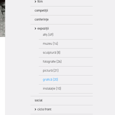
film
competiții
conferințe
expoziții
afiș (49)
muzeu (14)
sculptură (8)
fotografie (26)
pictură (21)
grafică (20)
instalație (10)
social
ciclo front