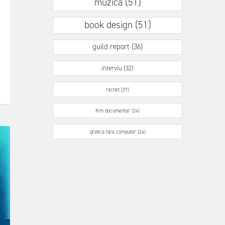
muzica (51)
book design (51)
guild report (36)
interviu (32)
racnet (27)
film documentar (24)
grafica fara computer (24)