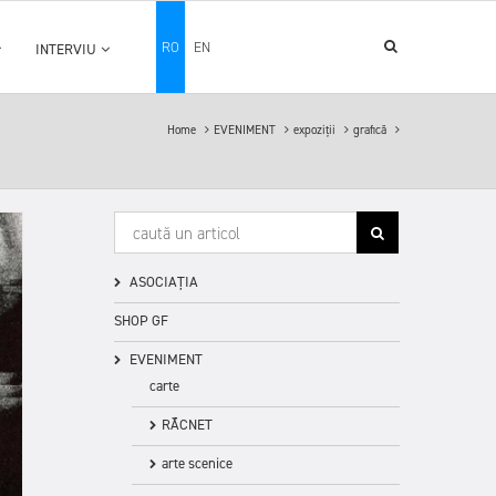
RO
EN
INTERVIU
Home
EVENIMENT
expoziții
grafică
ASOCIAȚIA
SHOP GF
EVENIMENT
carte
RĂCNET
arte scenice