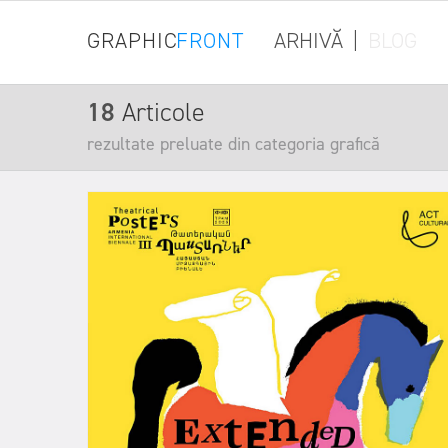
GRAPHIC
FRONT
ARHIVĂ
|
BLOG
18
Articole
rezultate preluate din categoria grafică