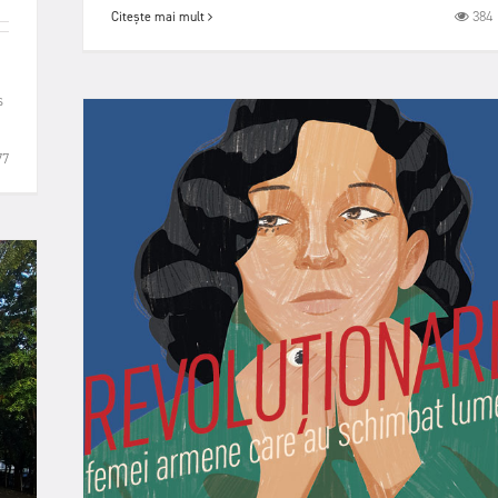
384
Citește mai mult
s
77