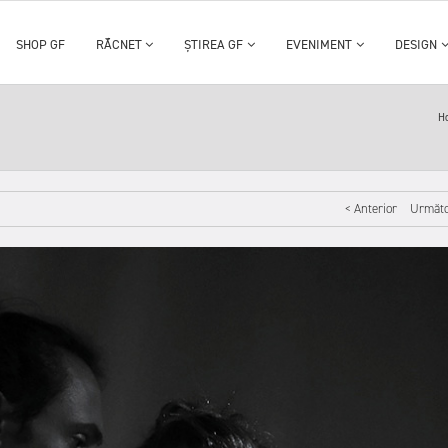
SHOP GF
RĂCNET
ȘTIREA GF
EVENIMENT
DESIGN
H
< Anterior
Următo