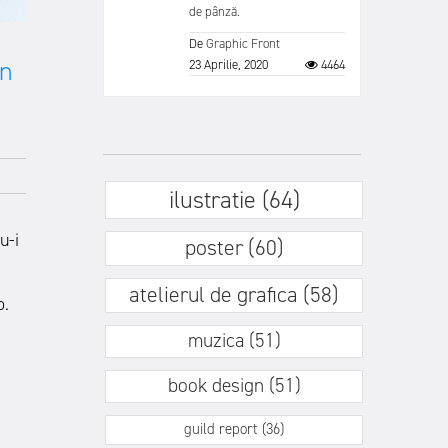
de pânză.
De
Graphic Front
un
23 Aprilie, 2020
4464
ilustratie (64)
u-i
poster (60)
atelierul de grafica (58)
o.
muzica (51)
book design (51)
guild report (36)