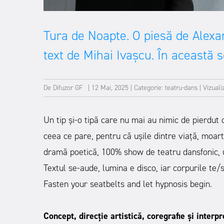
Tura de Noapte. O piesă de Alex
text de Mihai Ivașcu. În această s
De
Difuzor GF
|
12 Mai, 2025
|
Categorie:
teatru-dans
|
Vizuali
Un tip și-o tipă care nu mai au nimic de pierdut 
ceea ce pare, pentru că ușile dintre viață, moar
dramă poetică, 100% show de teatru dansfonic, un
Textul se-aude, lumina e disco, iar corpurile te
Fasten your seatbelts and let hypnosis begin.
Concept, direcție artistică, coregrafie și interp