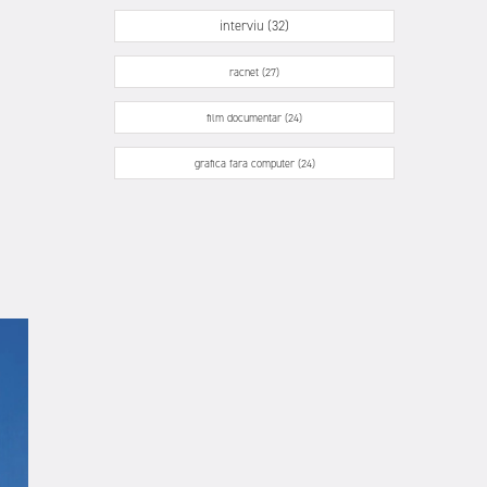
interviu (32)
racnet (27)
film documentar (24)
grafica fara computer (24)