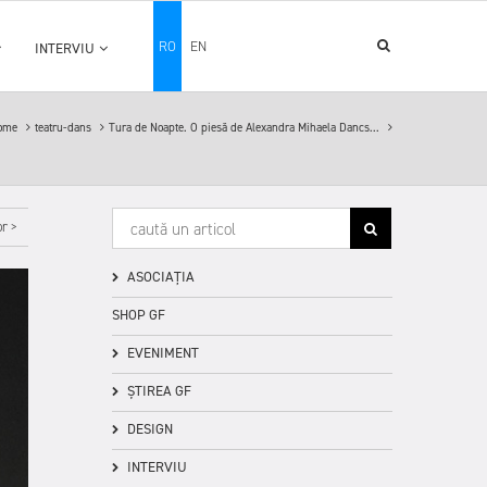
RO
EN
INTERVIU
ome
teatru-dans
Tura de Noapte. O piesă de Alexandra Mihaela Dancs...
r >
ASOCIAȚIA
SHOP GF
EVENIMENT
ȘTIREA GF
DESIGN
INTERVIU