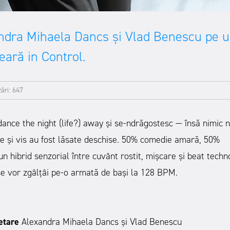
andra Mihaela Dancs și Vlad Benescu pe 
eară in Control.
zări: 647
dance the night (life?) away și se-ndrăgostesc — însă nimic n
te și vis au fost lăsate deschise. 50% comedie amară, 50%
 hibrid senzorial între cuvânt rostit, mișcare și beat techn
/se vor zgâlțâi pe-o armată de bași la 128 BPM.
retare
Alexandra Mihaela Dancs și Vlad Benescu