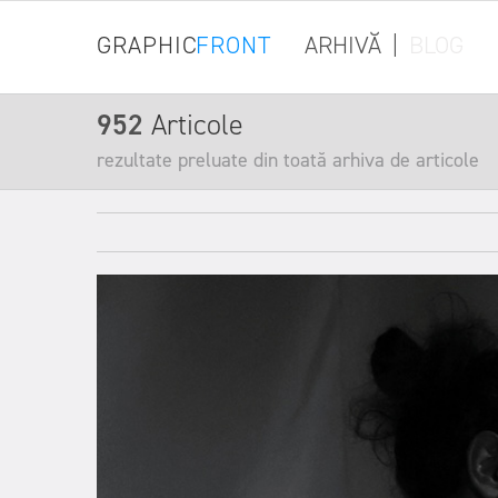
GRAPHIC
FRONT
ARHIVĂ
|
BLOG
952
Articole
rezultate preluate din toată arhiva de articole