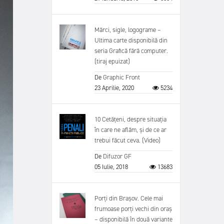
Mărci, sigle, logograme –
Ultima carte disponibilă din
seria Grafică fără computer.
(tiraj epuizat)
De
Graphic Front
23 Aprilie, 2020
5234
10 Cetățeni, despre situația
în care ne aflăm, și de ce ar
trebui făcut ceva. (Video)
De
Difuzor GF
05 Iulie, 2018
13683
Porți din Brașov. Cele mai
frumoase porți vechi din oraș
– disponibilă în două variante