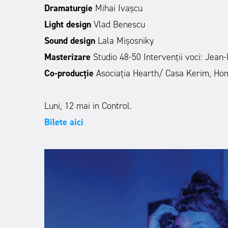
Dramaturgie
Mihai Ivașcu
Light design
Vlad Benescu
Sound design
Lala Mișosniky
Masterizare
Studio 48-50 Intervenții voci: Jean
Co-producție
Asociația Hearth/ Casa Kerim, Ho
Luni, 12 mai in Control.
Bilete aici