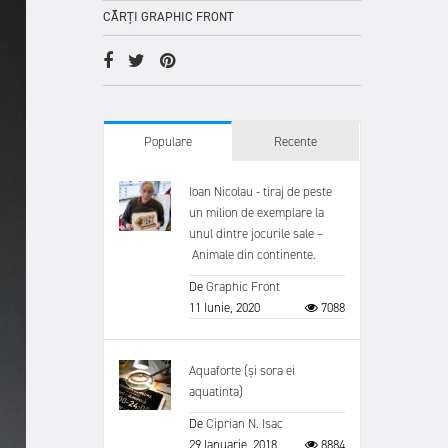
CĂRȚI GRAPHIC FRONT
Populare
Recente
Ioan Nicolau - tiraj de peste
un milion de exemplare la
unul dintre jocurile sale –
Animale din continente.
De
Graphic Front
11 Iunie, 2020
7088
Aquaforte (și sora ei
aquatinta)
De
Ciprian N. Isac
29 Ianuarie, 2018
8884