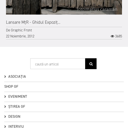
Lansare MțR - Ghidul Expoziț...
De
Graphic Front
22 Noiembrie, 2012
3685
ASOCIAȚIA
SHOP GF
EVENIMENT
ȘTIREA GF
DESIGN
INTERVIU