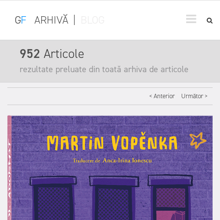
G
F
ARHIVĂ
|
BLOG
952
Articole
rezultate preluate din toată arhiva de articole
< Anterior
Următor >