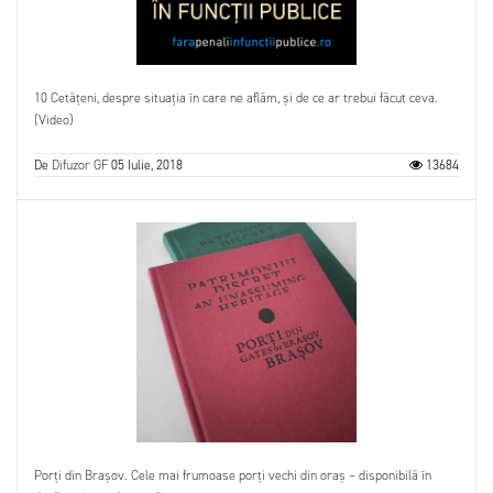
10 Cetățeni, despre situația în care ne aflăm, și de ce ar trebui făcut ceva.
(Video)
De
Difuzor GF
05 Iulie, 2018
13684
Porți din Brașov. Cele mai frumoase porți vechi din oraș – disponibilă în