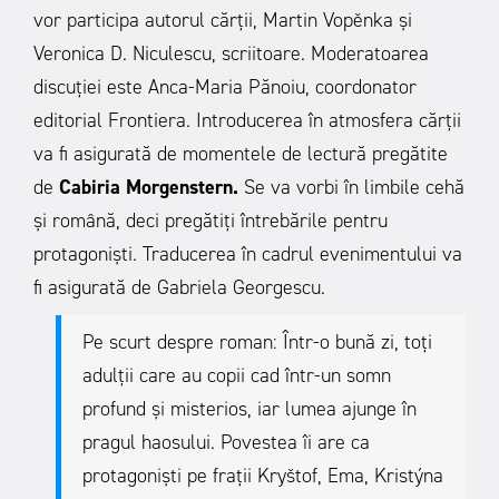
vor participa autorul cărții, Martin Vopěnka și
Veronica D. Niculescu, scriitoare. Moderatoarea
discuției este Anca-Maria Pănoiu, coordonator
editorial Frontiera. Introducerea în atmosfera cărții
va fi asigurată de momentele de lectură pregătite
de
Cabiria Morgenstern.
Se va vorbi în limbile cehă
și română, deci pregătiți întrebările pentru
protagoniști. Traducerea în cadrul evenimentului va
fi asigurată de Gabriela Georgescu.
Pe scurt despre roman: Într-o bună zi, toți
adulții care au copii cad într-un somn
profund și misterios, iar lumea ajunge în
pragul haosului. Povestea îi are ca
protagoniști pe frații Kryštof, Ema, Kristýna