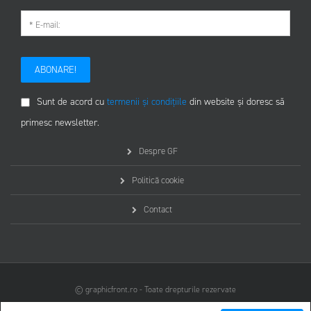
ABONARE!
Sunt de acord cu
termenii și condițiile
din website și doresc să
primesc newsletter.
Despre GF
Politică cookie
Contact
© graphicfront.ro - Toate drepturile rezervate