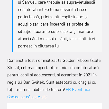
și Samuel, care trebuie să supraviețuiască
neajutorați într-o lume devenită brusc
periculoasă, printre alți copii singuri și
adulți bizari care încearcă să profite de
situație. Lucrurile se precipită și mai tare
atunci când mezinul e răpit, iar ceilalți trei
pornesc în căutarea lui.
Romanul a fost nominalizat la Golden Ribbon (Zlatá
Stuha), cel mai important premiu ceh de literatură
pentru copii și adolescenți, și ecranizat în 2021 în
regia lui Dan Svátek. Sunt așteptați cu drag și cu
toții prietenii iubitori de lectură!
FB Event aici
Cartea se găsește aici