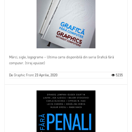
Mărci, sigle, logograme – Ultima carte disponibilă din seria Grafică fără
computer. (tiraj epuizat)
De
Graphic Front
23 Aprilie, 2020
5235