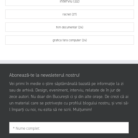
interviu (32)
racnet (27)
film documentar (24)
grafica fara computer (24)
Abonează-te la newsleterul nostru!
Vei primi în medie o știre săptămânală bazată pe informație la zi
sau de arhivă. Design, eveniment, interviu, relatate de în jur de
zece autori. Nu doar din București ci și din alte orașe. De crezi că ai
un material care se potrivește cu profilul blogului nostru, și vrei să-
l împarți cu noi, nu ezita să ne scrii. Mulțumim!