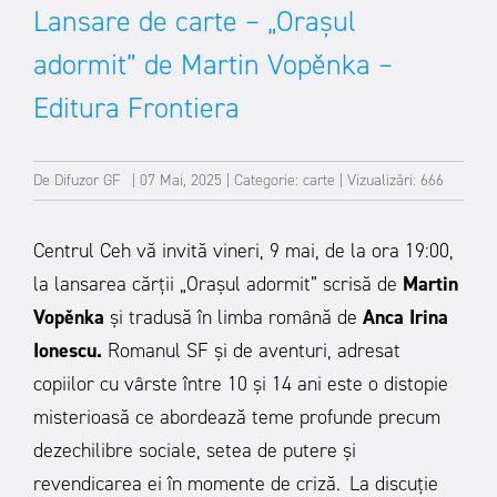
Lansare de carte – „Orașul
adormit” de Martin Vopěnka –
Editura Frontiera
De
Difuzor GF
|
07 Mai, 2025
|
Categorie:
carte
|
Vizualizări: 666
Centrul Ceh vă invită vineri, 9 mai, de la ora 19:00,
la lansarea cărții „Orașul adormit” scrisă de
Martin
Vopěnka
și tradusă în limba română de
Anca Irina
Ionescu.
Romanul SF și de aventuri, adresat
copiilor cu vârste între 10 și 14 ani este o distopie
misterioasă ce abordează teme profunde precum
dezechilibre sociale, setea de putere și
revendicarea ei în momente de criză.
La discuție