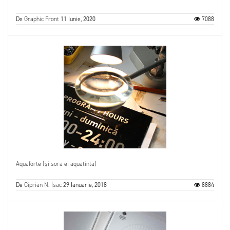
De
Graphic Front
11 Iunie, 2020
7088
Aquaforte (și sora ei aquatinta)
De
Ciprian N. Isac
29 Ianuarie, 2018
8884