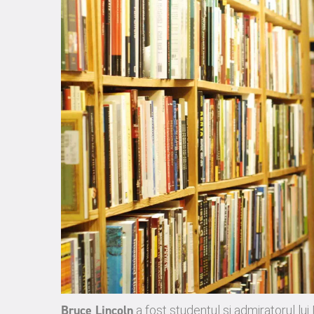
Bruce Lincoln
a fost studentul și admiratorul lu