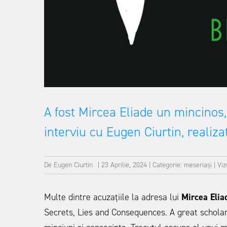
A fost Mircea Eliade un mincinos
interviu cu Eugen Ciurtin, realiza
De
Eugen Ciurtin
|
23 Aprilie, 2024
|
Categorie:
meseriași
|
Viz
Multe dintre acuzațiile la adresa lui
Mircea Elia
Secrets, Lies and Consequences. A great scholar