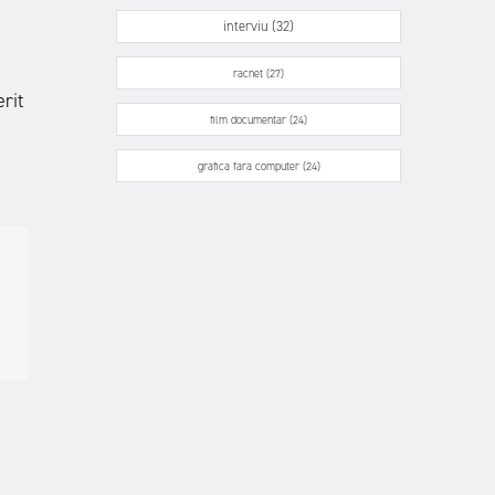
interviu (32)
racnet (27)
erit
film documentar (24)
grafica fara computer (24)