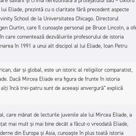
mare savant și crima nerezolvată a protejatului său – Oxford
lui Eliade, prezintă cu o claritate fără precedent aspecte
ivinity School de la Universitatea Chicago. Directorul
Eugen Ciurtin, care îl cunoaște personal pe Bruce Lincoln, a of
 în care comentează dezvăluirile profesorului de istoria
inarea în 1991 a unui alt discipol al lui Eliade, Ioan Petru
ican, dar și global, este un istoric al religiilor comparatist,
ade. Dacă Mircea Eliade era figura de frunte în istoria
i alți încă trei-patru sunt de aceeași anvergură” explică
l, care mânat de lecturile juvenile ale lui Mircea Eliade, a
vățat mai mult și mai bine decât a făcut-o vreodată Eliade,
derne din Europa și Asia, cunoaște în plus toată istoria