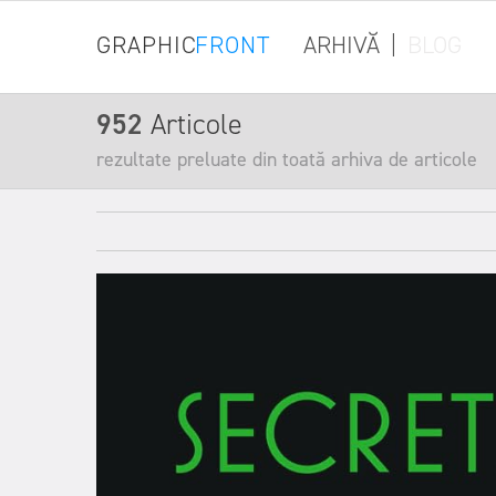
GRAPHIC
FRONT
ARHIVĂ
|
BLOG
952
Articole
rezultate preluate din toată arhiva de articole