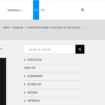
RO
EN
INTERVIU
Home
meseriași
A fost Mircea Eliade un mincinos, un fascist neref...
r >
ASOCIAȚIA
SHOP GF
EVENIMENT
ȘTIREA GF
DESIGN
INTERVIU