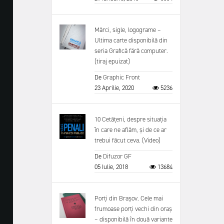
Mărci, sigle, logograme –
Ultima carte disponibilă din
seria Grafică fără computer.
(tiraj epuizat)
De
Graphic Front
23 Aprilie, 2020
5236
10 Cetățeni, despre situația
în care ne aflăm, și de ce ar
trebui făcut ceva. (Video)
De
Difuzor GF
05 Iulie, 2018
13684
Porți din Brașov. Cele mai
frumoase porți vechi din oraș
– disponibilă în două variante