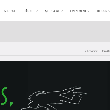
SHOP GF
RĂCNET
ȘTIREA GF
EVENIMENT
DESIGN
< Anterior
Următo