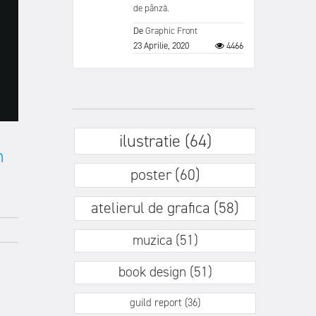
de pânză.
De
Graphic Front
23 Aprilie, 2020
4466
ilustratie (64)
n
poster (60)
atelierul de grafica (58)
muzica (51)
book design (51)
guild report (36)