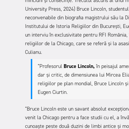
minciuni și consecințe. Trecutul ascuns al unui 
University Press, 2024) Bruce Lincoln, studentul 
neconvenabile din biografia magistrului său la D
Institutului de Istoria Religiilor din București, 
un interviu în exclusivitate pentru RFI România,
religiilor de la Chicago, care se referă și la asas
Culianu.
“Profesorul
Bruce Lincoln,
în peisajul amer
dar și critic, de dimensiunea lui Mircea Eli
religiilor pe plan mondial, Bruce Lincoln ș
Eugen Ciurtin.
“Bruce Lincoln este un savant absolut excepționa
venit la Chicago pentru a face studii cu el, a în
cunoaște peste două duzini de limbi antice și mo