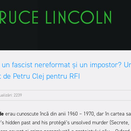
, un fascist nereformat și un impostor? U
t de Petru Clej pentru RFI
ualizări: 2239
de
erau cunoscute încă din anii 1960 – 1970, dar în cartea sa
’s hidden past and his protégé’s unsolved murder (Secrete,