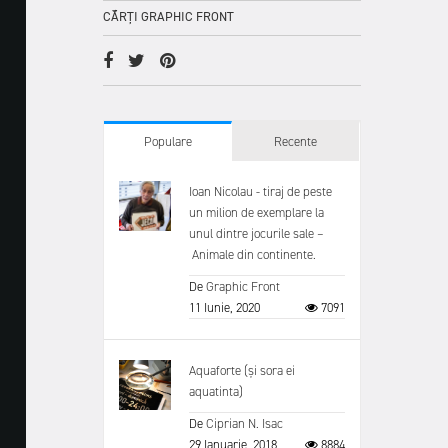
CĂRȚI GRAPHIC FRONT
Populare
Recente
Ioan Nicolau - tiraj de peste
un milion de exemplare la
unul dintre jocurile sale –
Animale din continente.
De
Graphic Front
11 Iunie, 2020
7091
Aquaforte (și sora ei
aquatinta)
De
Ciprian N. Isac
29 Ianuarie, 2018
8884