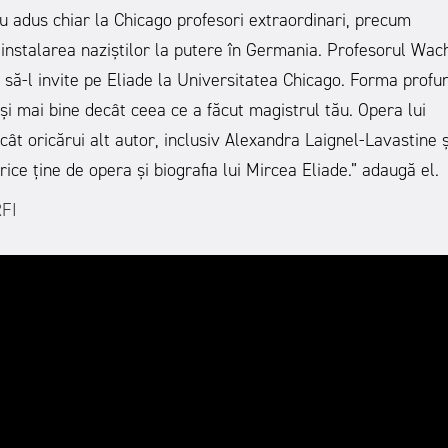
 au adus chiar la Chicago profesori extraordinari, precum
instalarea naziștilor la putere în Germania. Profesorul Wac
 să-l invite pe Eliade la Universitatea Chicago. Forma profu
i și mai bine decât ceea ce a făcut magistrul tău. Opera lui
ecât oricărui alt autor, inclusiv Alexandra Laignel-Lavastine ș
rice ține de opera și biografia lui Mircea Eliade.” adaugă el.
RFI