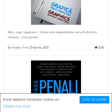
Mărci, sigle, logograme – Ultima carte disponibilă din seria Grafică fără
computer. (tiraj epuizat)
De
Graphic Front
23 Aprilie, 2020
5240
Acest website folosește cookie-uri -
SUNT DE ACORD
Citește mai mult