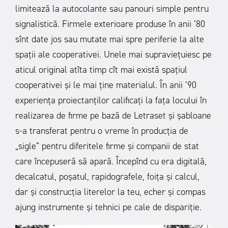
limitează la autocolante sau panouri simple pentru
signalistică. Firmele exterioare produse în anii ’80
sînt date jos sau mutate mai spre periferie la alte
spații ale cooperativei. Unele mai supraviețuiesc pe
aticul original atîta timp cît mai există spațiul
cooperativei și le mai ține materialul. În anii ’90
experiența proiectanților calificați la fața locului în
realizarea de firme pe bază de Letraset și șabloane
s-a transferat pentru o vreme în producția de
„sigle” pentru diferitele firme și companii de stat
care începuseră să apară. Începînd cu era digitală,
decalcatul, poșatul, rapidografele, foița și calcul,
dar și construcția literelor la teu, echer și compas
ajung instrumente și tehnici pe cale de dispariție.