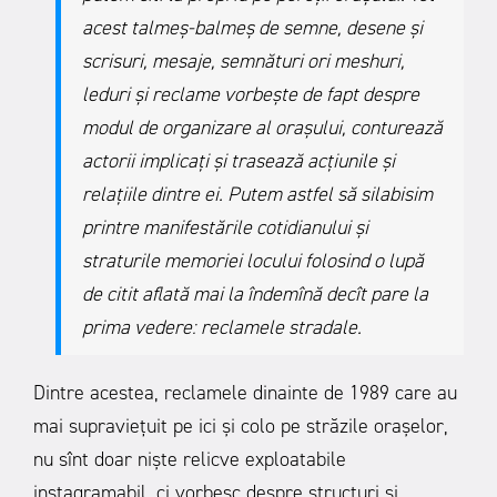
acest talmeș-balmeș de semne, desene și
scrisuri, mesaje, semnături ori meshuri,
leduri și reclame vorbește de fapt despre
modul de organizare al orașului, conturează
actorii implicați și trasează acțiunile și
relațiile dintre ei. Putem astfel să silabisim
printre manifestările cotidianului și
straturile memoriei locului folosind o lupă
de citit aflată mai la îndemînă decît pare la
prima vedere: reclamele stradale.
Dintre acestea, reclamele dinainte de 1989 care au
mai supraviețuit pe ici și colo pe străzile orașelor,
nu sînt doar niște relicve exploatabile
instagramabil, ci vorbesc despre structuri și