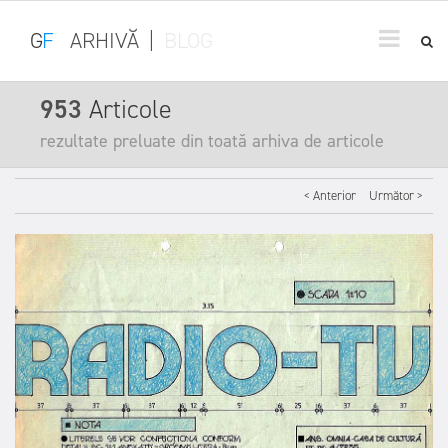
G
F
ARHIVĂ
|
BLOG
953
Articole
rezultate preluate din toată arhiva de articole
< Anterior
Următor >