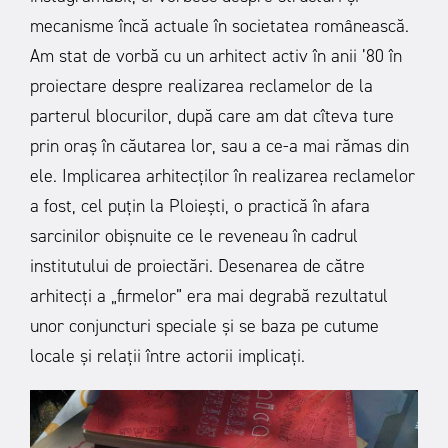
mecanisme încă actuale în societatea românească.
Am stat de vorbă cu un arhitect activ în anii ’80 în
proiectare despre realizarea reclamelor de la
parterul blocurilor, după care am dat cîteva ture
prin oraș în căutarea lor, sau a ce-a mai rămas din
ele. Implicarea arhitecților în realizarea reclamelor
a fost, cel puțin la Ploiești, o practică în afara
sarcinilor obișnuite ce le reveneau în cadrul
institutului de proiectări. Desenarea de către
arhitecți a „firmelor” era mai degrabă rezultatul
unor conjuncturi speciale și se baza pe cutume
locale și relații între actorii implicați.