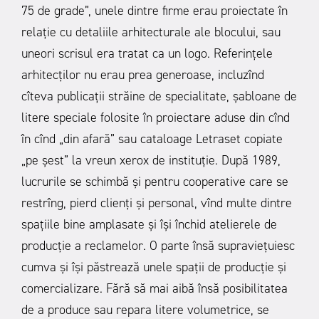
75 de grade”, unele dintre firme erau proiectate în
relație cu detaliile arhitecturale ale blocului, sau
uneori scrisul era tratat ca un logo. Referințele
arhitecților nu erau prea generoase, incluzînd
cîteva publicații străine de specialitate, șabloane de
litere speciale folosite în proiectare aduse din cînd
în cînd „din afară” sau cataloage Letraset copiate
„pe șest” la vreun xerox de instituție. După 1989,
lucrurile se schimbă și pentru cooperative care se
restrîng, pierd clienți și personal, vînd multe dintre
spațiile bine amplasate și își închid atelierele de
producție a reclamelor. O parte însă supraviețuiesc
cumva și își păstrează unele spații de producție și
comercializare. Fără să mai aibă însă posibilitatea
de a produce sau repara litere volumetrice, se