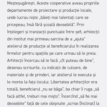
Meșteșugărești. Aceste cooperative aveau propriile
departamente de proiectare și producție locale,
unde lucrau niște „băieți mai talentați care se
pricepeau, însă fără școală deosebită”. Prin
înțelegeri și tranzacții punctuale între șefi, arhitecții
din institut mai primeau sarcina de a „ajuta”
atelierul de producție al beneficiarului în realizarea
firmelor pentru spațiile pe care urmau să le preia.
Arhitecții încercau să le facă „cît puteau de bine”,
desenau scrisurile, cu indicații de culoare, de
materiale și de prinderi, iar atelierul le executa și
le monta la fața locului. Libertatea arhitecților era
totală, beneficiarul „nu se băga”, ba chiar îi ruga „să
facă altfel, treburi mai mișto”. Încercînd „să fie mai
deosebite” față de cele obișnuite „scrise [înclinat] la