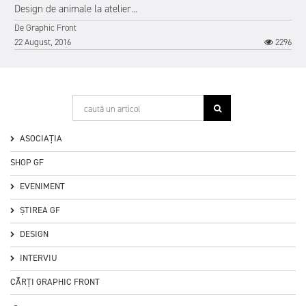
Design de animale la atelier...
De
Graphic Front
22 August, 2016
2296
1
ASOCIAȚIA
SHOP GF
EVENIMENT
ȘTIREA GF
DESIGN
INTERVIU
CĂRȚI GRAPHIC FRONT