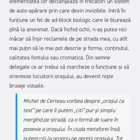
efemeritatea lor declanșează în trecători un sistem
de auto-apărare prin care devin invizibile. Intră în
funțiune un fel de ad-block biologic care le blurează
pînă la anonimat. Dacă închid ochii, n-aș putea nici
măcar să înșir reclamele de pe strada mea, cu atît
mai puțin să le mai pot descrie și forma, conținutul,
calitatea fontului sau cromatica. Din semne
delegate ce ar trebui să marcheze o funcțiune și să
orienteze locuitorii orașului, au devenit niște
bruiaje vizuale.
Michel de Certeau vorbea despre „orașul ca
text” pe care îl putem „citi” pur și simplu
mergînd pe stradă, ca o formă de luare în
posesie a orașului. În ciuda metaforei însă,
putem citi la propriu pe pereții orașului. Tot