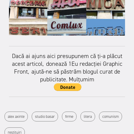
Dacă ai ajuns aici presupunem că ți-a plăcut
acest articol,
donează 1Eu redacției Graphic
Front,
ajută-ne să păstrăm blogul curat de
publicitate. Mulțumim
alex axinte
studio basar
firme
litera
comunism
restituiri