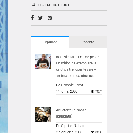
CĂRȚI GRAPHIC FRONT
Populare
Recente
Ioan Nicolau - tiraj de peste
un milion de exemplare la
unul dintre jocurile sale –
Animale din continente.
De
Graphic Front
11 Iunie, 2020
7091
Aquaforte (și sora ei
aquatinta)
De
Ciprian N. Isac
29 Ianuarie, 2018
8888