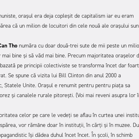
niste, orașul era deja copleșit de capitalism iar eu eram
ărea că un milion de locuitori din cele nouă ale orașului sun
Can Tho
număra cu doar două-trei sute de mii peste un milio
r mai bine și să văd mai bine. Precum majoritatea orașelor d
bazată pe principii colectiviste se transforma încet dar foar
ivat. Se spune că vizita lui Bill Clinton din anul 2000 a
ic, Statele Unite. Orașul e renumit pentru pentru piața sa
orez și canalele rurale pitorești. (Voi mai reveni asupra lor î
atea celor pe care le vedeți se aflau în curtea unei instituț
spărea, vor rămâne doar în instituții, în cărți și în muzee. D
pagandistic își dădea duhul încet încet. În școli, în schimb