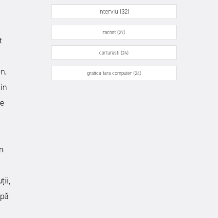
interviu (32)
racnet (27)
t
carturesti (24)
n.
grafica fara computer (24)
in
te
n
ii,
upă