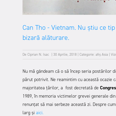
Can Tho - Vietnam. Nu știu ce tip
bizară alăturare.
De
Ciprian N. Isac
|
30 Aprilie, 2018
|
Categorie:
afiș
Asia
|
Viz
Nu mă gândeam că o să încep seria postărilor di
părut potrivit. Ne reamintim cu această ocazie 
majoritatea țărilor, a fost decretată de
Congresu
1989, în memoria victimelor grevei generale din 
renunțat să mai serbeze această zi. Despre cum
larg și
aici.