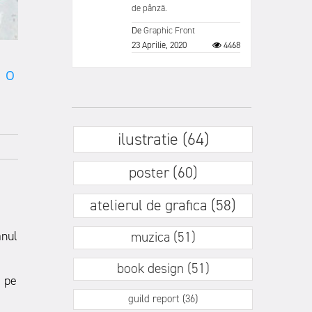
de pânză.
De
Graphic Front
23 Aprilie, 2020
4468
 o
ilustratie (64)
poster (60)
atelierul de grafica (58)
muzica (51)
anul
book design (51)
i pe
guild report (36)