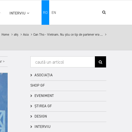
RO
EN
INTERVIU
Home
afiș
Asia
Can Tho - Vietnam. Nu știu ce tip de partener era ...
r >
ASOCIAȚIA
SHOP GF
EVENIMENT
ȘTIREA GF
DESIGN
INTERVIU