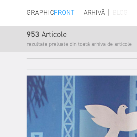
GRAPHIC
FRONT
ARHIVĂ
|
BLOG
953
Articole
rezultate preluate din toată arhiva de articole