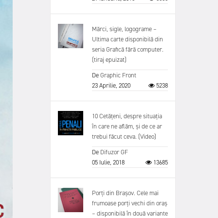
Mărci, sigle, logograme –
Ultima carte disponibilă din
seria Grafică fără computer.
(tiraj epuizat)
De
Graphic Front
23 Aprilie, 2020
5238
10 Cetățeni, despre situația
în care ne aflăm, și de ce ar
trebui făcut ceva. (Video)
De
Difuzor GF
05 Iulie, 2018
13685
Porți din Brașov. Cele mai
frumoase porți vechi din oraș
– disponibilă în două variante