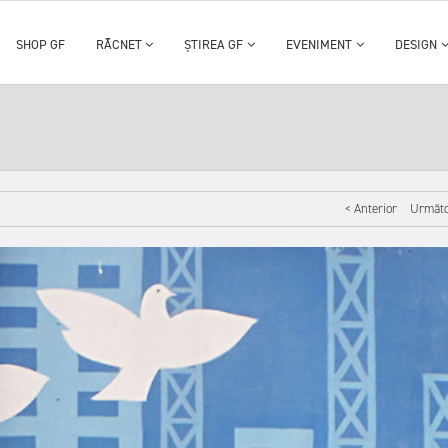
SHOP GF
RĂCNET
ȘTIREA GF
EVENIMENT
DESIGN
< Anterior
Următo