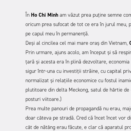
În
Ho Chi Minh
am văzut prea puține semne comu
oricum prea sufocat de tot ce era în jurul meu, p
pe capul meu în permanență.
Deși al cincilea cel mai mare oraș din Vietnam,
Prin urmare, ajuns acolo, am început și să respi
țară și acesta era în plină dezvoltare, economia 
sigur într-una cu investiții străine, cu capital pr
normalizat și relațiile economice cu fostul inam
plutitoare din delta Meckong, satul de hârtie de 
posturi viitoare.)
Prea multe panouri de propagandă nu erau, majorit
doar câteva pe stradă. Cred că încet încet vor di
cât de nătâng erau făcute, e clar că aparatul pro