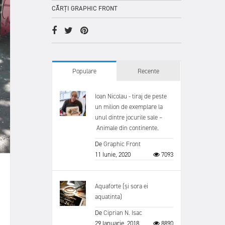
CĂRȚI GRAPHIC FRONT
Populare
Recente
Ioan Nicolau - tiraj de peste
un milion de exemplare la
unul dintre jocurile sale –
Animale din continente.
De
Graphic Front
11 Iunie, 2020
7093
Aquaforte (și sora ei
aquatinta)
De
Ciprian N. Isac
29 Ianuarie, 2018
8890