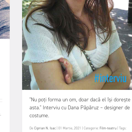
"Nu poți forma un om, doar dacă el își dorește
asta." Interviu cu Dana Păpăruz – designer de
,
costume.
De
Ciprian N. Isac
|
01 Martie, 2021
|
Categorie:
Film-teatru
|
Tags: