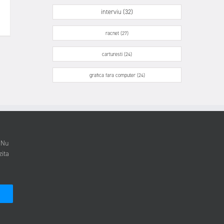
interviu (32)
racnet (27)
carturesti (24)
grafica fara computer (24)
. Nu
zita