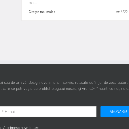
mai...
6222
Citește mai mult
i sau de arhivă. Design, eveniment, interviu, relatate de în jur de zece autori
l care se potrivește cu profilul blogului nostru, și vrei să-l împarți cu noi, nu e
ABONARE!
c să primesc newsletter.