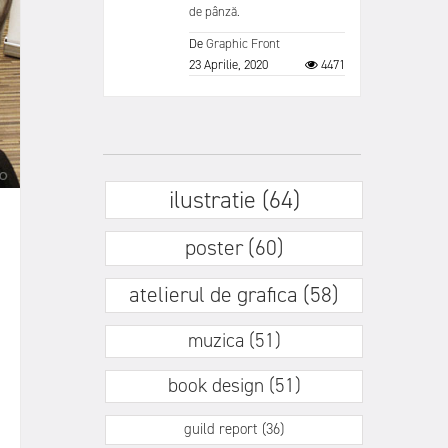
de pânză.
De
Graphic Front
23 Aprilie, 2020
4471
ilustratie (64)
poster (60)
atelierul de grafica (58)
muzica (51)
book design (51)
guild report (36)