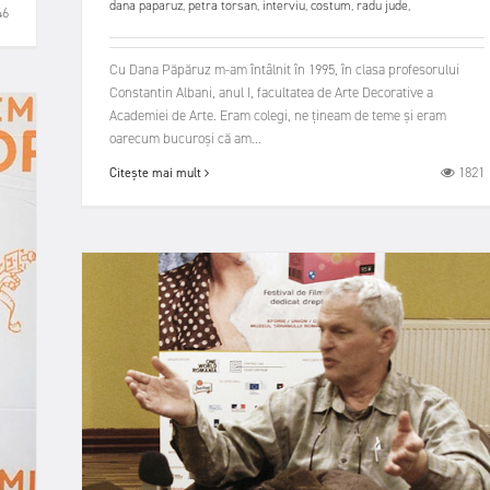
dana paparuz
,
petra torsan
,
interviu
,
costum
,
radu jude
,
46
Cu Dana Păpăruz m-am întâlnit în 1995, în clasa profesorului
Constantin Albani, anul I, facultatea de Arte Decorative a
Academiei de Arte. Eram colegi, ne țineam de teme și eram
oarecum bucuroși că am...
1821
Citește mai mult