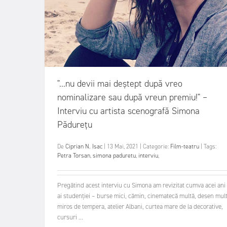
"...nu devii mai deștept după vreo
nominalizare sau după vreun premiu!" –
Interviu cu artista scenografă Simona
Pădurețu
De
Ciprian N. Isac
|
13 Mai, 2021
|
Categorie:
Film-teatru
|
Tags:
Petra Torsan
,
simona paduretu
,
interviu
,
Pregătind acest interviu cu Simona am revizitat cumva acei ani
ai studenției – burse mici, cămin, cinematecă multă, desen mult
miros de tempera, atelier Albani, curtea mare de la decorative,
cursuri ...