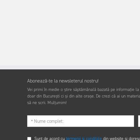
Abonează-te la newsleterul nostru!
Vei primi în medie o știre săptămânală bazată pe informație la z
doar din București ci și din alte orașe. De crezi că ai un materia
să ne scrii. Mulțumim!
Sunt de acord cu
termenii și condițiile
din website și dores