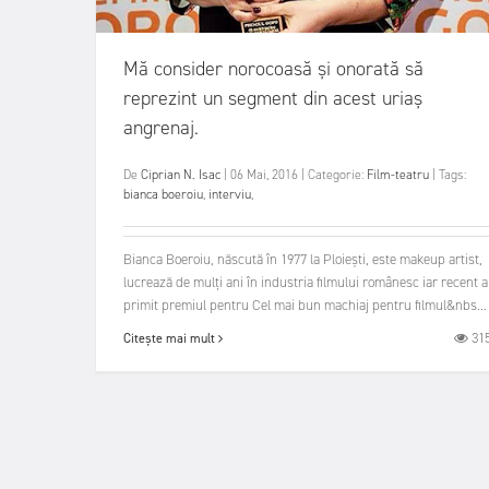
Mă consider norocoasă şi onorată să
reprezint un segment din acest uriaş
angrenaj.
De
Ciprian N. Isac
|
06 Mai, 2016
|
Categorie:
Film-teatru
|
Tags:
bianca boeroiu
,
interviu
,
Bianca Boeroiu, născută în 1977 la Ploiești, este makeup artist,
lucrează de mulți ani în industria filmului românesc iar recent a
primit premiul pentru Cel mai bun machiaj pentru filmul&nbs...
31
Citește mai mult