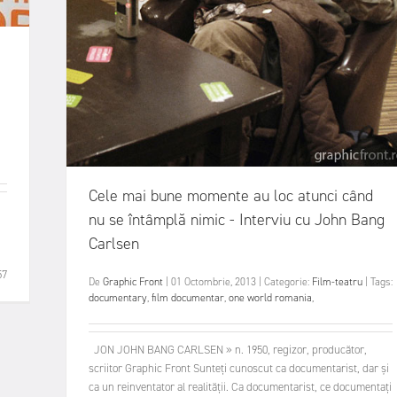
Cele mai bune momente au loc atunci când
nu se întâmplă nimic - Interviu cu John Bang
Carlsen
57
De
Graphic Front
|
01 Octombrie, 2013
|
Categorie:
Film-teatru
|
Tags:
documentary
,
film documentar
,
one world romania
,
JON JOHN BANG CARLSEN » n. 1950, regizor, producător,
scriitor Graphic Front Sunteți cunoscut ca documentarist, dar și
ca un reinventator al realității. Ca documentarist, ce documentați