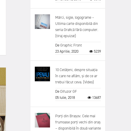
Mărci, sigle, logograme –
Ultima carte disponibilă din
seria Grafică fără computer.
(tiraj epuizat)
De
Graphic Front
23 Aprilie, 2020
5239
10 Cetățeni, despre situația
în care ne aflăm, și de ce ar
trebui făcut ceva. (Video)
De
Difuzor GF
05 Iulie, 2018
13687
Porți din Brașov. Cele mai
frumoase porți vechi din oraș
– disponibilă în două variante