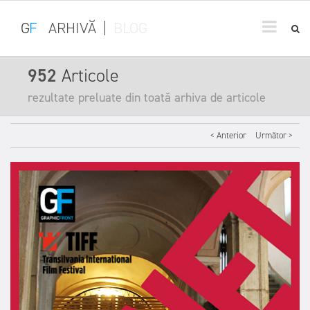
G
F
ARHIVĂ
|
BLOG
952
Articole
rezultate preluate din toată arhiva de articole
< Anterior
Următor >