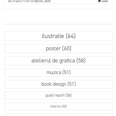
De
Graphic Front
23 Aprilie, 2020
4466
ilustratie (64)
poster (60)
atelierul de grafica (58)
muzica (51)
book design (51)
guild report (36)
interviu (32)