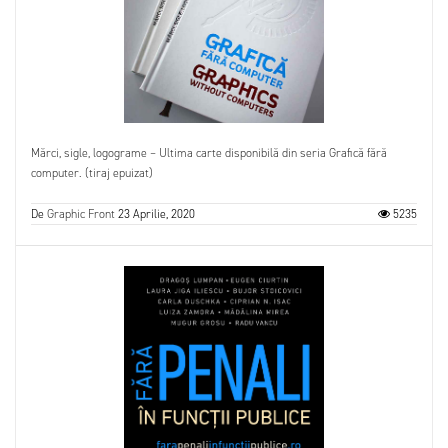
Mărci, sigle, logograme – Ultima carte disponibilă din seria Grafică fără
computer. (tiraj epuizat)
De
Graphic Front
23 Aprilie, 2020
5235