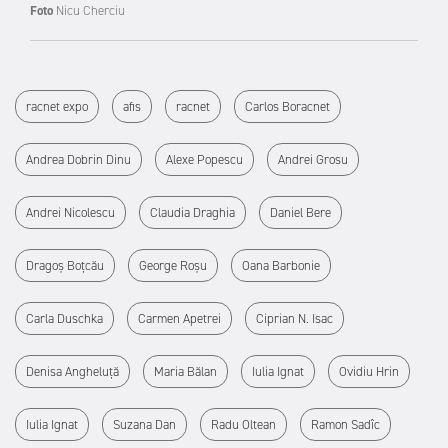
Foto
Nicu Cherciu
racnet expo
afis
racnet
Carlos Boracnet
Andrea Dobrin Dinu
Alexe Popescu
Andrei Grosu
Andrei Nicolescu
Claudia Draghia
Daniel Bere
Dragoș Boțcău
George Roșu
Oana Barbonie
Carla Duschka
Carmen Apetrei
Ciprian N. Isac
Denisa Angheluță
Maria Bălan
Iulia Ignat
Ovidiu Hrin
Iulia Ignat
Suzana Dan
Radu Oltean
Ramon Sadîc