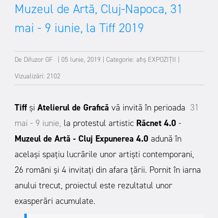
Muzeul de Artă, Cluj-Napoca, 31
mai - 9 iunie, la Tiff 2019
De
Difuzor GF
|
05 Iunie, 2019
|
Categorie:
afiș
EXPOZIȚII
|
Vizualizări: 2102
Tiff
și
Atelierul de Grafică
vă invită în perioada
31
mai - 9 iunie,
la protestul artistic
Răcnet 4.0
-
Muzeul de Artă - Cluj
Expunerea 4.0
adună în
același spațiu lucrările unor artiști contemporani,
26 români și 4 invitați din afara țării.
Pornit în iarna
anului trecut, proiectul este rezultatul unor
exasperări acumulate.