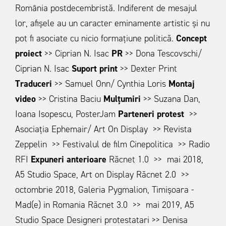
România postdecembristă.
Indiferent de mesajul
lor, afișele au un caracter eminamente artistic și nu
pot fi asociate cu nicio formațiune politică.
Concept
proiect
>> Ciprian N. Isac
PR
>> Dona Tescovschi/
Ciprian N. Isac
Suport print
>> Dexter Print
Traduceri
>> Samuel Onn/ Cynthia Loris
Montaj
video
>> Cristina Baciu
Mulțumiri
>> Suzana Dan,
Ioana Isopescu, PosterJam
Parteneri protest
>>
Asociația Ephemair/ Art On Display
>> Revista
Zeppelin
>> Festivalul de film Cinepolitica
>> Radio
RFI
Expuneri anterioare
Răcnet 1.0 >> mai 2018,
A5 Studio Space, Art on Display
Răcnet 2.0 >>
octombrie 2018, Galeria Pygmalion, Timișoara -
Mad(e) in Romania
Răcnet 3.0 >> mai 2019, A5
Studio Space
Designeri protestatari >> Denisa