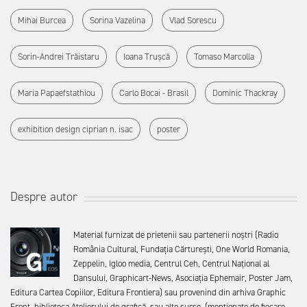
Mihai Burcea
Sorina Vazelina
Vlad Sorescu
Sorin-Andrei Trăistaru
Ioana Trușcă
Tomaso Marcolla
Maria Papaefstathiou
Carlo Bocai - Brasil
Dominic Thackray
exhibition design ciprian n. isac
poster
Despre autor
Material furnizat de prietenii sau partenerii noștri (Radio
România Cultural, Fundația Cărturești, One World Romania,
Zeppelin, Igloo media, Centrul Ceh, Centrul Național al
Dansului, Graphicart-News, Asociația Ephemair, Poster Jam,
Editura Cartea Copiilor, Editura Frontiera) sau provenind din arhiva Graphic
Front, biblioteca Atelierului de grafică, sau alte surse. (menționate de fiecare