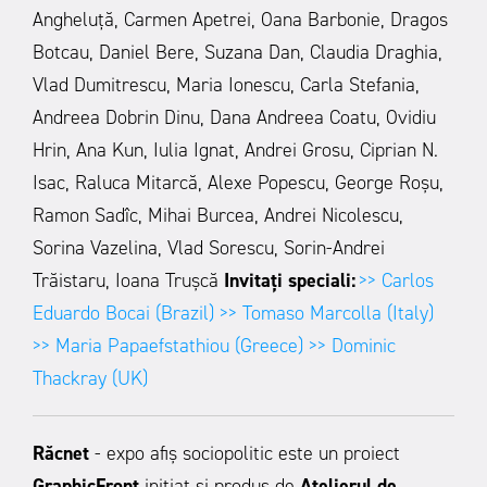
Angheluță, Carmen Apetrei, Oana Barbonie, Dragos
Botcau, Daniel Bere, Suzana Dan, Claudia Draghia,
Vlad Dumitrescu, Maria Ionescu, Carla Stefania,
Andreea Dobrin Dinu, Dana Andreea Coatu, Ovidiu
Hrin, Ana Kun, Iulia Ignat, Andrei Grosu, Ciprian N.
Isac, Raluca Mitarcă, Alexe Popescu, George Roșu,
Ramon Sadîc, Mihai Burcea, Andrei Nicolescu,
Sorina Vazelina, Vlad Sorescu, Sorin-Andrei
Trăistaru, Ioana Trușcă
Invitați speciali:
>> Carlos
Eduardo Bocai (Brazil)
>> Tomaso Marcolla (Italy)
>> Maria Papaefstathiou (Greece)
>> Dominic
Thackray (UK)
Răcnet
- expo afiș sociopolitic este un proiect
GraphicFront
inițiat și produs de
Atelierul de