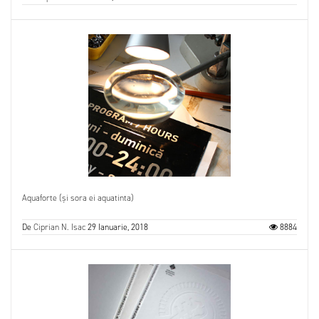
Aquaforte (și sora ei aquatinta)
De
Ciprian N. Isac
29 Ianuarie, 2018
8884