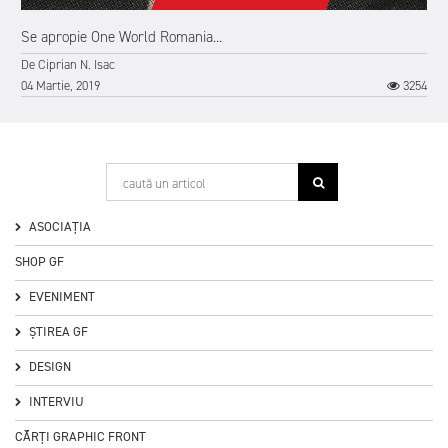
Se apropie One World Romania...
De
Ciprian N. Isac
4
04 Martie, 2019
3254
ASOCIAȚIA
SHOP GF
EVENIMENT
ȘTIREA GF
DESIGN
INTERVIU
CĂRȚI GRAPHIC FRONT