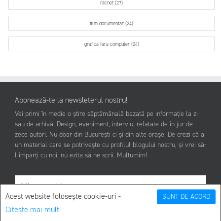
racnet (27)
film documentar (24)
grafica fara computer (24)
Abonează-te la newsleterul nostru!
Vei primi în medie o știre săptămânală bazată pe informație la zi
sau de arhivă. Design, eveniment, interviu, relatate de în jur de
zece autori. Nu doar din București ci și din alte orașe. De crezi că ai
un material care se potrivește cu profilul blogului nostru, și vrei să-
l împarți cu noi, nu ezita să ne scrii. Mulțumim!
Acest website folosește cookie-uri -
SUNT DE ACORD
Citește mai mult