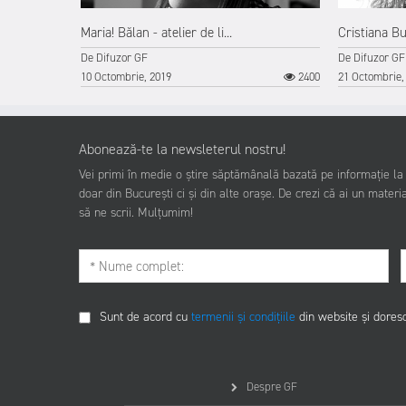
Maria! Bălan - atelier de li...
Cristiana Bu
De
Difuzor GF
De
Difuzor GF
4080
10 Octombrie, 2019
2400
21 Octombrie,
Abonează-te la newsleterul nostru!
Vei primi în medie o știre săptămânală bazată pe informație la z
doar din București ci și din alte orașe. De crezi că ai un materia
să ne scrii. Mulțumim!
Sunt de acord cu
termenii și condițiile
din website și dores
Despre GF