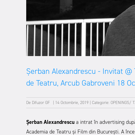
Șerban Alexandrescu - Invitat @ T
de Teatru, Arcub Gabroveni 18 Oc
De
Difuzor GF
|
14 Octombrie, 2019
|
Categorie:
OPENINGS/ T
Șerban Alexandrescu
a intrat în advertising dup
Academia de Teatru și Film din București. A înce