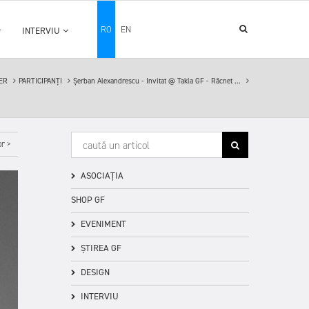
RO
EN
INTERVIU
IER
PARTICIPANȚI
Șerban Alexandrescu - Invitat @ Takla GF - Răcnet ...
r >
ASOCIAȚIA
SHOP GF
EVENIMENT
ȘTIREA GF
DESIGN
INTERVIU