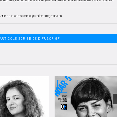
rului de grafică, sau alte surse. (menționate de fiecare dată la sfârșitul articolului)
scrie-ne la adresa hello@atelieruldegrafica.ro
 ARTICOLE SCRISE DE DIFUZOR GF