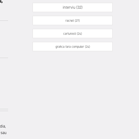
u,
interviu (32)
racnet (27)
carturesti (24)
grafica fara computer (24)
dia,
 sau