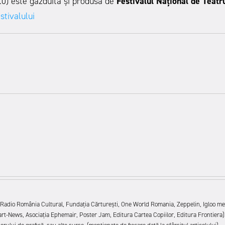
.0) este găzduită și produsă de
Festivalul Național de Teatr
estivalului
i (Radio România Cultural, Fundația Cărturești, One World Romania, Zeppelin, Igloo me
art-News, Asociația Ephemair, Poster Jam, Editura Cartea Copiilor, Editura Frontiera)