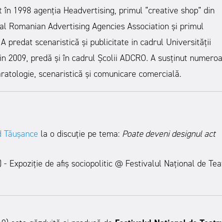
 în 1998 agenția Headvertising, primul “creative shop” din
 al Romanian Advertising Agencies Association și primul
A predat scenaristică și publicitate in cadrul Universității
in 2009, predă și în cadrul Școlii ADCRO. A susținut numero
naratologie, scenaristică și comunicare comercială.
d Tăușance
la o discuție pe tema:
Poate deveni designul act
- Expoziție de afiș sociopolitic @ Festivalul Național de Tea