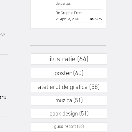
de pânză.
De
Graphic Front
23 Aprilie, 2020
4475
ase
ilustratie (64)
poster (60)
atelierul de grafica (58)
tru
muzica (51)
book design (51)
guild report (36)