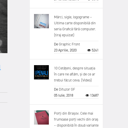
Mărci, sigle, logograme –
Ultima carte disponibilă din
seria Grafică fără computer.
(tiraj epuizat)
De
Graphic Front
23 Aprilie, 2020
5241
l
10 Cetățeni, despre situația
în care ne aflăm, și de ce ar
trebui făcut ceva. (Video)
De
Difuzor GF
05 Iulie, 2018
13687
Porți din Brașov. Cele mai
frumoase porți vechi din oraș
– disponibilă în două variante