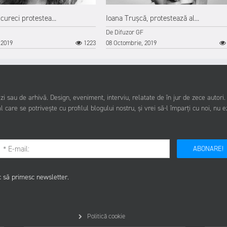
cureci protestea...
Ioana Trușcă, protestează al...
De
Difuzor GF
 2019
1223
08 Octombrie, 2019
i sau de arhivă. Design, eveniment, interviu, relatate de în jur de zece autori
l care se potrivește cu profilul blogului nostru, și vrei să-l împarți cu noi, nu e
ABONARE!
c să primesc newsletter.
Politică cookie