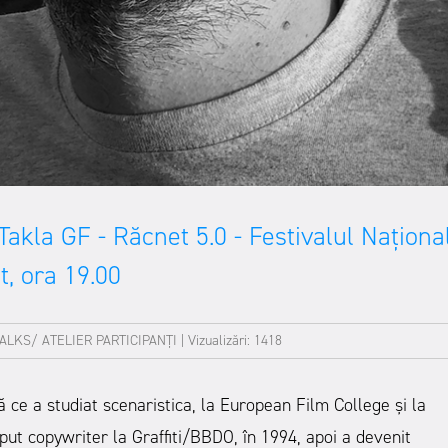
akla GF - Răcnet 5.0 - Festivalul Naționa
t, ora 19.00
ALKS/ ATELIER
PARTICIPANȚI
|
Vizualizări: 1418
ă ce a studiat scenaristica, la European Film College și la
put copywriter la Graffiti/BBDO, în 1994, apoi a devenit