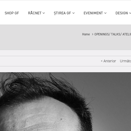
SHOP GF
RĂCNET
ȘTIREA GF
EVENIMENT
DESIGN
Home
OPENINGS/ TALKS/ ATEL
< Anterior
Următo