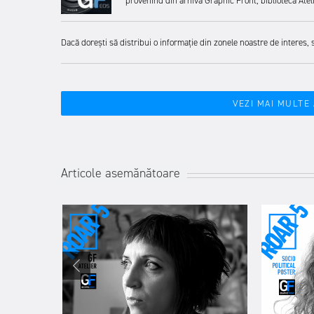
provenind din arhiva Graphic Front, biblioteca Atelie
Dacă dorești să distribui o informație din zonele noastre de interes, 
VEZI MAI MULTE
Articole asemănătoare