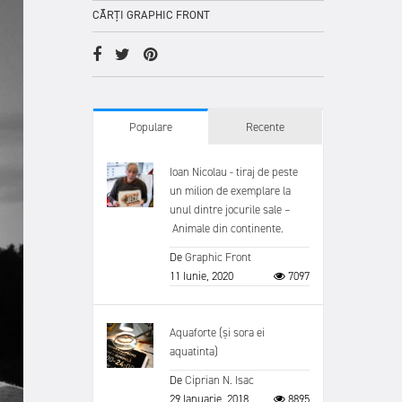
CĂRȚI GRAPHIC FRONT
Populare
Recente
Ioan Nicolau - tiraj de peste
un milion de exemplare la
unul dintre jocurile sale –
Animale din continente.
De
Graphic Front
11 Iunie, 2020
7097
Aquaforte (și sora ei
aquatinta)
De
Ciprian N. Isac
29 Ianuarie, 2018
8895