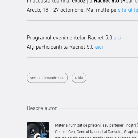
În această toamnă, expoziția
Răcnet 5.0
(Roar 5
Arcub, 18 - 27 octombrie. Mai multe pe
site-ul f
Programul evenimentelor Răcnet 5.0
aici
Alți participanți la Răcnet 5.0
aici
serban alexandrescu
takla
Despre autor
Material furnizat de prietenii sau partenerii noștr
Centrul Ceh, Centrul Național al Dansului, Graphic