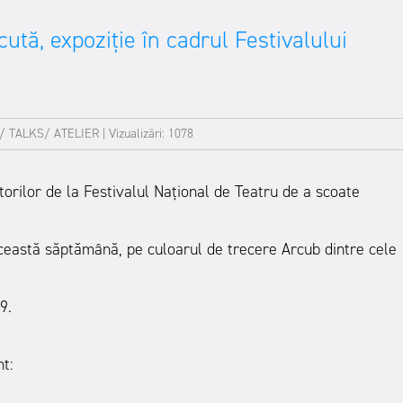
ută, expoziție în cadrul Festivalului
/ TALKS/ ATELIER
|
Vizualizări: 1078
orilor de la Festivalul Național de Teatru de a scoate
 această săptămână, pe culoarul de trecere Arcub dintre cele
9.
t: