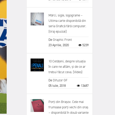
Mărci, sigle, logograme –
Ultima carte disponibilă din
seria Grafică fără computer.
(tiraj epuizat)
De
Graphic Front
23 Aprilie, 2020
5239
10 Cetățeni, despre situația
în care ne aflăm, și de ce ar
trebui făcut ceva. (Video)
De
Difuzor GF
05 Iulie, 2018
13687
Porți din Brașov. Cele mai
frumoase porți vechi din oraș
– disponibilă în două variante