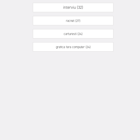
interviu (32)
racnet (27)
carturesti (24)
grafica fara computer (24)