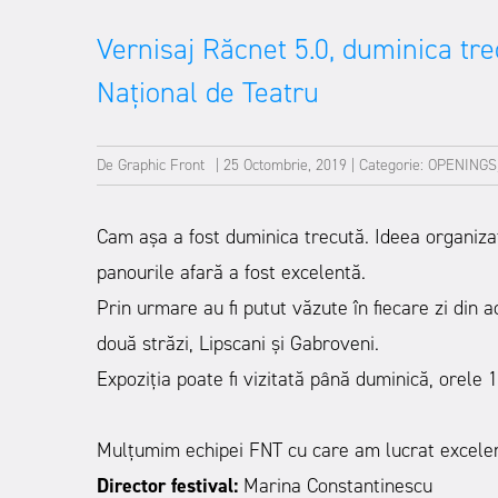
Vernisaj Răcnet 5.0, duminica trec
Național de Teatru
De
Graphic Front
|
25 Octombrie, 2019
|
Categorie:
OPENINGS
Cam așa a fost duminica trecută. Ideea organizat
panourile afară a fost excelentă.
Prin urmare au fi putut văzute în fiecare zi din
două străzi, Lipscani și Gabroveni.
Expoziția poate fi vizitată până duminică, orele 1
Mulțumim echipei FNT cu care am lucrat excelen
Director festival:
Marina Constantinescu