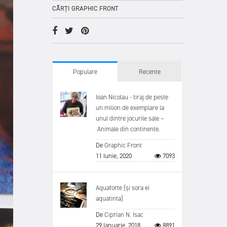
CĂRȚI GRAPHIC FRONT
Populare
Recente
Ioan Nicolau - tiraj de peste
un milion de exemplare la
unul dintre jocurile sale –
Animale din continente.
De
Graphic Front
11 Iunie, 2020
7093
Aquaforte (și sora ei
aquatinta)
De
Ciprian N. Isac
29 Ianuarie, 2018
8891