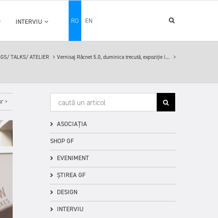
RO
EN
INTERVIU
GS/ TALKS/ ATELIER
Vernisaj Răcnet 5.0, duminica trecută, expoziție î...
r >
ASOCIAȚIA
SHOP GF
EVENIMENT
ȘTIREA GF
DESIGN
INTERVIU