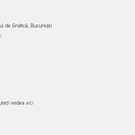
ui de Grafică, București
c
 puteți vedea
aici