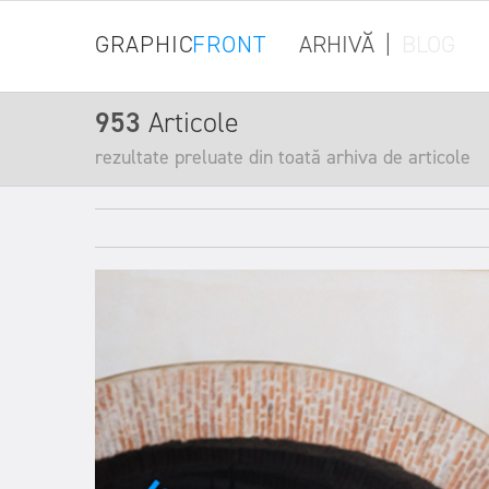
GRAPHIC
FRONT
ARHIVĂ
|
BLOG
953
Articole
rezultate preluate din toată arhiva de articole