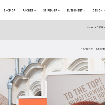
SHOP GF
RĂCNET
ȘTIREA GF
EVENIMENT
DESIGN
Home
OPENIN
< Anterior
Următo