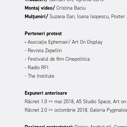
Montaj video/
Cristina Baciu
Mulțumiri/
Suzana Dan, Ioana Isopescu, Poster
Perteneri protest
-
Asociația Ephemair/ Art On Display
- Revista Zepellin
- Festivalul de film Cinepolitica
- Radio RFI
- The Institute
Expuneri anterioare
Răcnet 1.0 >> mai 2018, A5 Studio Space, Art on
Răcnet 2.0 >> octombrie 2018, Galeria Pygmalio
Designeri protestatari:
Denisa Angheluță, Carme