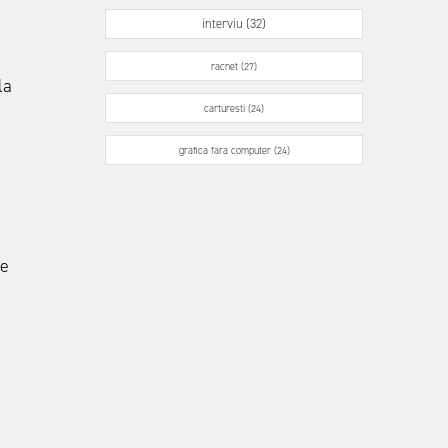
interviu (32)
racnet (27)
la
carturesti (24)
grafica fara computer (24)
ne