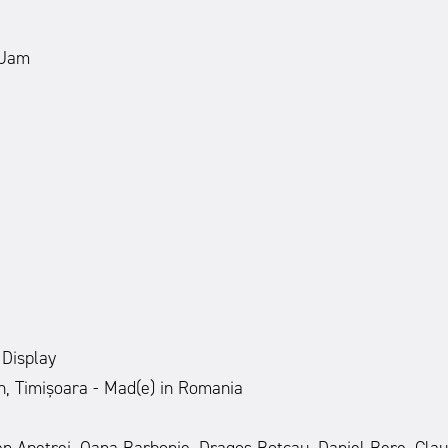
 Jam
 Display
n, Timișoara - Mad(e) in Romania
n Apetrei,
Oana Barbonie
,
Dragos Botcau
,
Daniel Bere
,
Clau