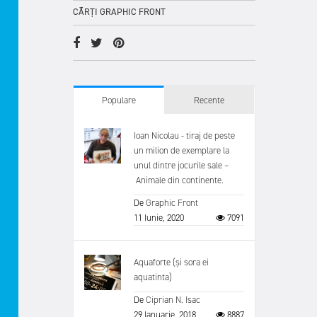
CĂRȚI GRAPHIC FRONT
Populare
Recente
Ioan Nicolau - tiraj de peste
un milion de exemplare la
unul dintre jocurile sale –
Animale din continente.
De
Graphic Front
11 Iunie, 2020
7091
Aquaforte (și sora ei
aquatinta)
De
Ciprian N. Isac
29 Ianuarie, 2018
8887