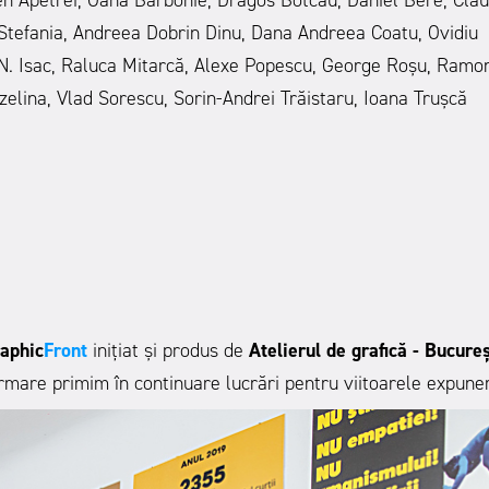
Stefania,
Andreea Dobrin Dinu,
Dana Andreea Coatu,
Ovidiu
N. Isac, Raluca Mitarcă,
Alexe Popescu,
George Roșu,
Ramo
zelina,
Vlad Sorescu, Sorin-Andrei Trăistaru, Ioana Trușc
aphic
Front
inițiat și produs de
Atelierul de grafică - Bucureș
urmare primim în continuare lucrări pentru viitoarele expuner