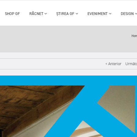
SHOP GF
RĂCNET
ȘTIREA GF
EVENIMENT
DESIGN
Ho
< Anterior
Următo