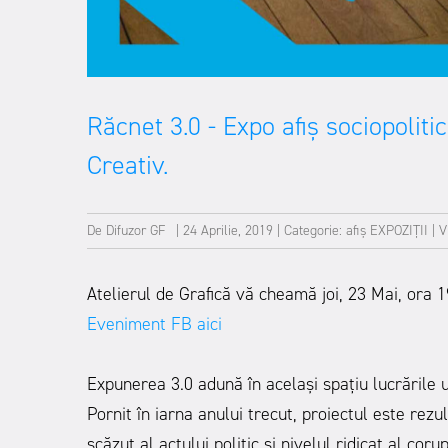
Răcnet 3.0 - Expo afiș sociopoliti
Creativ.
De
Difuzor GF
|
24 Aprilie, 2019
|
Categorie:
afiș
EXPOZIȚII
|
V
Atelierul de Grafică vă cheamă joi, 23 Mai, ora 1
Eveniment FB aici
Expunerea 3.0 adună în același spațiu lucrările un
Pornit în iarna anului trecut, proiectul este rez
scăzut al actului politic și nivelul ridicat al co