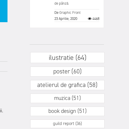
de pânză.
De
Graphic Front
23 Aprilie, 2020
4468
ilustratie (64)
poster (60)
atelierul de grafica (58)
muzica (51)
i.
book design (51)
guild report (36)