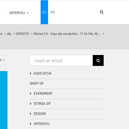
RO
EN
INTERVIU
me
afiș
EXPOZIȚII
Răcnet 3.0 - Expo afiș sociopolitic. 17-26 Mai, A5...
r >
ASOCIAȚIA
SHOP GF
EVENIMENT
ȘTIREA GF
DESIGN
INTERVIU