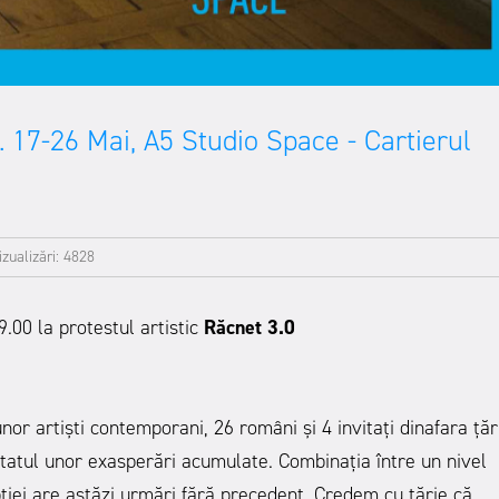
c. 17-26 Mai, A5 Studio Space - Cartierul
izualizări: 4828
9.00 la protestul artistic
Răcnet 3.0
or artiști contemporani, 26 români și 4 invitați dinafara țări
ultatul unor exasperări acumulate. Combinația între un nivel
rupției are astăzi urmări fără precedent. Credem cu tărie că