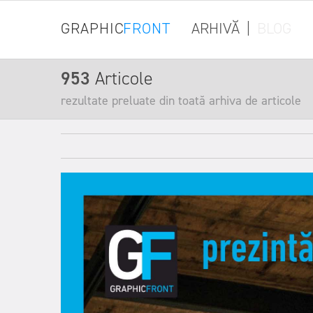
GRAPHIC
FRONT
ARHIVĂ
|
BLOG
953
Articole
rezultate preluate din toată arhiva de articole