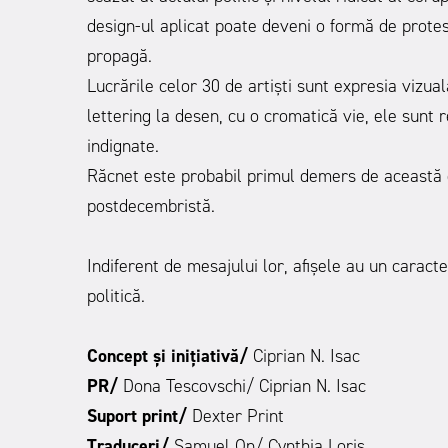
design-ul aplicat poate deveni o formă de protest
propagă.
Lucrările celor 30 de artiști sunt expresia vizual
lettering la desen, cu o cromatică vie, ele sunt r
indignate.
Răcnet este probabil primul demers de această 
postdecembristă.
Indiferent de mesajului lor, afișele au un caract
politică.
Concept și inițiativ
ă
/
Ciprian N. Isac
PR/
Dona Tescovschi/ Ciprian N. Isac
Suport print/
Dexter Print
Traduceri/
Samuel On/ Cynthia Loris