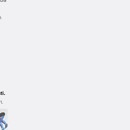
n
ă
ti.
i.