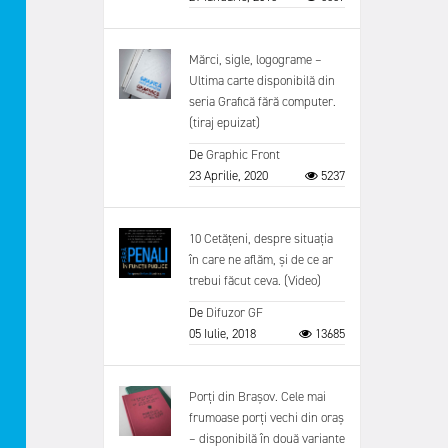
Mărci, sigle, logograme –
Ultima carte disponibilă din
seria Grafică fără computer.
(tiraj epuizat)
De
Graphic Front
23 Aprilie, 2020
5237
10 Cetățeni, despre situația
în care ne aflăm, și de ce ar
trebui făcut ceva. (Video)
De
Difuzor GF
05 Iulie, 2018
13685
Porți din Brașov. Cele mai
frumoase porți vechi din oraș
– disponibilă în două variante