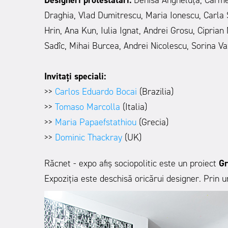
Draghia,
Vlad Dumitrescu,
Maria Ionescu,
Carla 
Hrin,
Ana Kun,
Iulia Ignat,
Andrei Grosu, Ciprian 
Sadîc
, Mihai Burcea,
Andrei Nicolescu,
Sorina Va
Invitați speciali:
>>
Carlos Eduardo Bocai
(Brazilia)
>>
Tomaso Marcolla
(Italia)
>>
Maria Papaefstathiou
(Grecia)
>>
Dominic Thackray
(UK)
Răcnet - expo afiș sociopolitic este un proiect
Gr
Expoziția este deschisă oricărui designer. Prin 