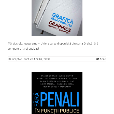
Mărci, sigle, logograme – Ultima carte disponibilă din seria Grafică fără
computer. (tiraj epuizat)
De
Graphic Front
23 Aprilie, 2020
5243