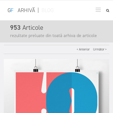
G
F
ARHIVĂ
|
BLOG
953
Articole
rezultate preluate din toată arhiva de articole
< Anterior
Următor >