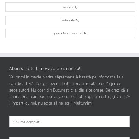
racnet (27)
carturesti (24)
grafica fara computer (24)
Abonează-te la newsleterul nostru!
Vei primi în medie o știre săptămânală bazată pe informație la zi
sau de arhivă. Design, eveniment, interviu, relatate de în jur de
zece autori. Nu doar din București ci și din alte orașe. De crezi că ai
un material care se potrivește cu profilul blogului nostru, și vrei să-
l împarți cu noi, nu ezita să ne scrii. Mulțumim!