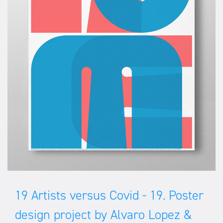
19 Artists versus Covid - 19. Poster
design project by Alvaro Lopez &