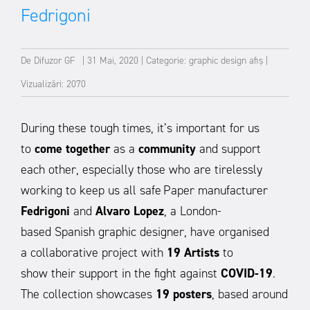
Fedrigoni
De
Difuzor GF
|
31 Mai, 2020
|
Categorie:
graphic design
afiș
|
Vizualizări: 2070
During these tough times, it’s important for us
to
come together
as a
community
and support
each other, especially those who are tirelessly
working to keep us all safe
Paper manufacturer
Fedrigoni
and
Alvaro Lopez
, a London-
based Spanish graphic designer, have organised
a collaborative project with
19 Artists
to
show their support in the fight against
COVID-19
.
The collection showcases
19 posters
, based around