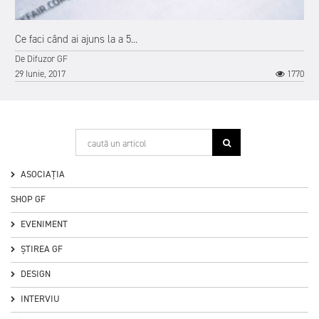
Ce faci când ai ajuns la a 5...
De
Difuzor GF
29 Iunie, 2017
1770
ASOCIAȚIA
SHOP GF
EVENIMENT
ȘTIREA GF
DESIGN
4
INTERVIU