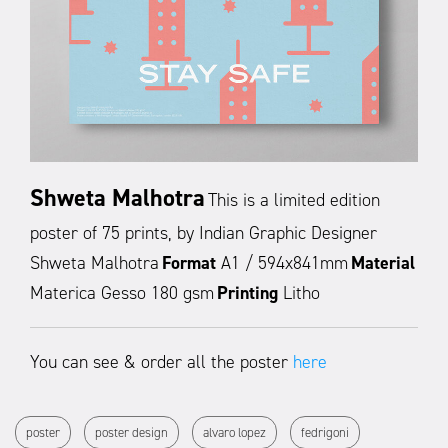
Shweta Malhotra
This is a limited edition
poster of 75 prints, by Indian Graphic Designer
Shweta Malhotra
Format
A1 / 594x841mm
Material
Materica Gesso 180 gsm
Printing
Litho
You can see & order all the poster
here
poster
poster design
alvaro lopez
fedrigoni