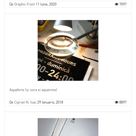
De
Graphic Front
11 Iunie, 2020
7097
Aquaforte (și sora ei aquatinta)
De
Ciprian N. Isac
29 Ianuarie, 2018
8897