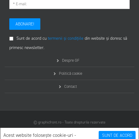
ABONARE!
Sunt de acord cu
termenii și condițiile
din website și doresc să
primesc newsletter.
Despre GF
Politică cookie
Contact
© graphicfront.ro - Toate drepturile rezervate
Acest website folosește cookie-uri -
SUNT DE ACORD