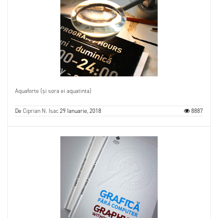
Aquaforte (și sora ei aquatinta)
De
Ciprian N. Isac
29 Ianuarie, 2018
8887