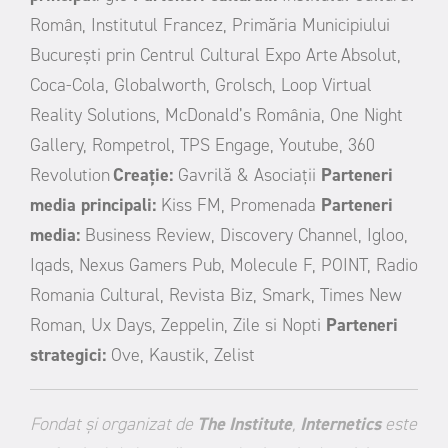
Român, Institutul Francez, Primăria Municipiului
București prin Centrul Cultural Expo Arte
Absolut,
Coca-Cola, Globalworth, Grolsch, Loop Virtual
Reality Solutions, McDonald’s România, One Night
Gallery, Rompetrol, TPS Engage, Youtube, 360
Revolution
Creație:
Gavrilă & Asociații
Parteneri
media principali:
Kiss FM, Promenada
Parteneri
media:
Business Review, Discovery Channel, Igloo,
Iqads, Nexus Gamers Pub, Molecule F, POINT, Radio
Romania Cultural, Revista Biz, Smark, Times New
Roman, Ux Days, Zeppelin, Zile si Nopti
Parteneri
strategici:
Ove, Kaustik, Zelist
Fondat şi organizat de
The Institute
,
Internetics
este