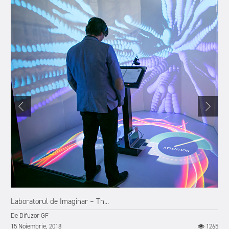
Laboratorul de Imaginar – Th...
De
Difuzor GF
15 Noiembrie, 2018
1265