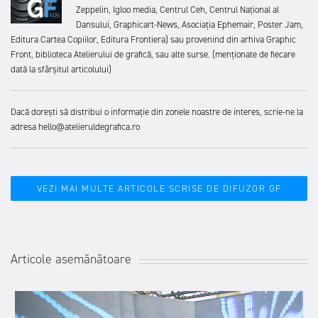
Zeppelin, Igloo media, Centrul Ceh, Centrul Național al
Dansului, Graphicart-News, Asociația Ephemair, Poster Jam,
Editura Cartea Copiilor, Editura Frontiera) sau provenind din arhiva Graphic
Front, biblioteca Atelierului de grafică, sau alte surse. (menționate de fiecare
dată la sfârșitul articolului)
Dacă dorești să distribui o informație din zonele noastre de interes, scrie-ne la
adresa hello@atelieruldegrafica.ro
VEZI MAI MULTE ARTICOLE SCRISE DE DIFUZOR GF
Articole asemănătoare