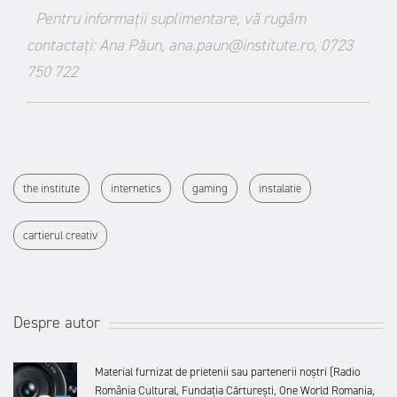
Pentru informații suplimentare, vă rugăm
contactați: Ana Păun,
ana.paun@institute.ro
, 0723
750 722
the institute
internetics
gaming
instalatie
cartierul creativ
Despre autor
Material furnizat de prietenii sau partenerii noștri (Radio
România Cultural, Fundația Cărturești, One World Romania,