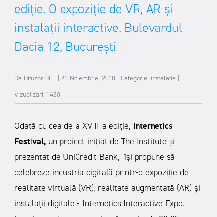
ediție. O expoziție de VR, AR și
instalații interactive. Bulevardul
Dacia 12, București
De
Difuzor GF
|
21 Noiembrie, 2018
|
Categorie:
instalație
|
Vizualizări: 1480
Odată cu cea de-a XVIII-a ediție,
Internetics
Festival,
un proiect inițiat de The Institute și
prezentat de UniCredit Bank, își propune să
celebreze industria digitală printr-o expoziție de
realitate virtuală (VR), realitate augmentată (AR) și
instalații digitale - Internetics Interactive Expo.