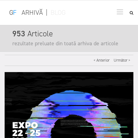
G
F
ARHIVĂ
|
BLOG
953
Articole
rezultate preluate din toată arhiva de articole
< Anterior
Următor >