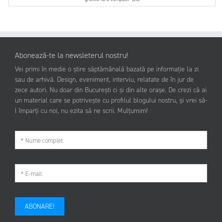
Abonează-te la newsleterul nostru!
Vei primi în medie o știre săptămânală bazată pe informație la zi
sau de arhivă. Design, eveniment, interviu, relatate de în jur de
zece autori. Nu doar din București ci și din alte orașe. De crezi că ai
un material care se potrivește cu profilul blogului nostru, și vrei să-
l împarți cu noi, nu ezita să ne scrii. Mulțumim!
ABONARE!