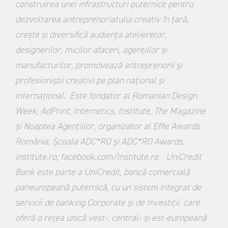
construirea unei infrastructuri puternice pentru
dezvoltarea antreprenoriatului creativ în țară,
crește și diversifică audiența atelierelor,
designerilor, micilor afaceri, agențiilor și
manufacturilor, promovează antreprenorii și
profesioniștii creativi pe plan național și
internațional.
Este fondator al Romanian Design
Week, AdPrint, Internetics, Institute, The Magazine
şi Noaptea Agenţiilor, organizator al Effie Awards
România, Şcoala ADC*RO şi ADC*RO Awards.
institute.ro
;
facebook.com/Institute.ro
UniCredit
Bank
este parte a UniCredit, bancă comercială
paneuropeană puternică, cu un sistem integrat de
servicii de banking Corporate şi de Investiţii, care
oferă o rețea unică vest-, central- şi est-europeană