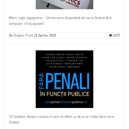
Mărci, sigle, logograme – Ultima carte disponibilă din seria Grafică fără
computer. (tiraj epuizat)
De
Graphic Front
23 Aprilie, 2020
5237
10 Cetățeni, despre situația în care ne aflăm, și de ce ar trebui făcut ceva.
(Video)