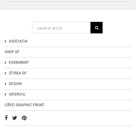
8
ASOCIAȚIA
SHOP GF
EVENIMENT
ȘTIREA GF
DESIGN
INTERVIU
CĂRȚI GRAPHIC FRONT