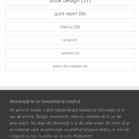
book design (51)
guild report (36)
interviu (32)
racnet (27)
carturesti (24)
grafica fara computer (24)
Abonează-te la newsleterul nostru!
Vei primi în medie o știre săptămânală bazată pe informație la zi
sau de arhivă. Design, eveniment, interviu, relatate de în jur de
zece autori. Nu doar din București ci și din alte orașe. De crezi că ai
un material care se potrivește cu profilul blogului nostru, și vrei să-
l împarți cu noi, nu ezita să ne scrii. Mulțumim!