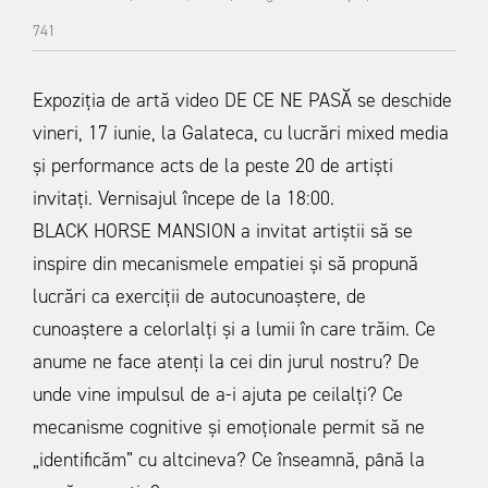
741
Expoziția de artă video DE CE NE PASĂ se deschide
vineri, 17 iunie, la Galateca, cu lucrări mixed media
și performance acts de la peste 20 de artiști
invitați. Vernisajul începe de la 18:00.
BLACK HORSE MANSION a invitat artiștii să se
inspire din mecanismele empatiei și să propună
lucrări ca exerciții de autocunoaștere, de
cunoaștere a celorlalți și a lumii în care trăim. Ce
anume ne face atenți la cei din jurul nostru? De
unde vine impulsul de a-i ajuta pe ceilalți? Ce
mecanisme cognitive și emoționale permit să ne
„identificăm” cu altcineva? Ce înseamnă, până la