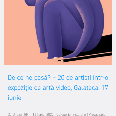
De ce ne pasă? – 20 de artiști într-o
expoziție de artă video, Galateca, 17
iunie
De
Difuzor GF
|
16 Iunie, 2022
|
Categorie:
instalație
|
Vizualizări: