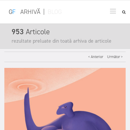
G
F
ARHIVĂ
|
BLOG
953
Articole
rezultate preluate din toată arhiva de articole
< Anterior
Următor >