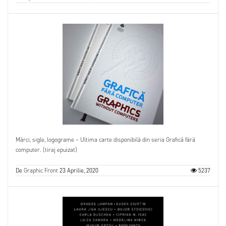
Mărci, sigle, logograme – Ultima carte disponibilă din seria Grafică fără
computer. (tiraj epuizat)
De
Graphic Front
23 Aprilie, 2020
5237