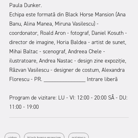
Paula Dunker.
Echipa este formată din Black Horse Mansion (Ana
Banu, Alina Manea, Miruna Vasilescu) -
coordonator, Roald Aron - fotograf, Daniel Kosuth -
director de imagine, Horia Baldea - artist de sunet,
Mihai Baltac - scenograf, Andreea Chele -
ilustratoare, Andrea Nastac - design zine expoziție,
Răzvan Vasilescu - designer de costum, Alexandra
Florescu - PR.
_______________
Intrare liberă
Program de vizitare:
LU - VI: 12:00 - 20:00
SÂ - DU:
11:00 - 19:00
video
black horse mansion
galateca