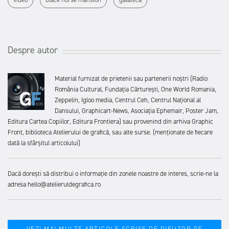
Despre autor
Material furnizat de prietenii sau partenerii noștri (Radio
România Cultural, Fundația Cărturești, One World Romania,
Zeppelin, Igloo media, Centrul Ceh, Centrul Național al
Dansului, Graphicart-News, Asociația Ephemair, Poster Jam,
Editura Cartea Copiilor, Editura Frontiera) sau provenind din arhiva Graphic
Front, biblioteca Atelierului de grafică, sau alte surse. (menționate de fiecare
dată la sfârșitul articolului)
Dacă dorești să distribui o informație din zonele noastre de interes, scrie-ne la
adresa hello@atelieruldegrafica.ro
VEZI MAI MULTE ARTICOLE SCRISE DE DIFUZOR GF