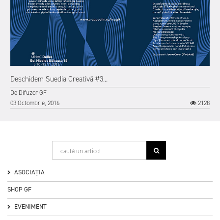
Deschidem Suedia Creativă #3...
De
Difuzor GF
03 Octombrie, 2016
2128
0
ASOCIAȚIA
SHOP GF
EVENIMENT