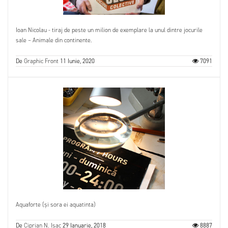
Ioan Nicolau - tiraj de peste un milion de exemplare la unul dintre jocurile
sale – Animale din continente.
De
Graphic Front
11 Iunie, 2020
7091
Aquaforte (și sora ei aquatinta)
De
Ciprian N. Isac
29 Ianuarie, 2018
8887