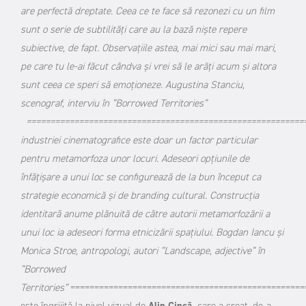
are perfectă dreptate. Ceea ce te face să rezonezi cu un film
sunt o serie de subtilităţi care au la bază nişte repere
subiective, de fapt. Observaţiile astea, mai mici sau mai mari,
pe care tu le-ai făcut cândva şi vrei să le arăţi acum şi altora
sunt ceea ce speri să emoţioneze. Augustina Stanciu,
scenograf, interviu în ”Borrowed Territories”
==========================================================
industriei cinematografice este doar un factor particular
pentru metamorfoza unor locuri. Adeseori opțiunile de
înfățișare a unui loc se configurează de la bun început ca
strategie economică și de branding cultural. Construcția
identitară anume plănuită de către autorii metamorfozării a
unui loc ia adeseori forma etnicizării spațiului. Bogdan Iancu și
Monica Stroe, antropologi, autori ”Landscape, adjective” în
”Borrowed
Territories”
=================================================