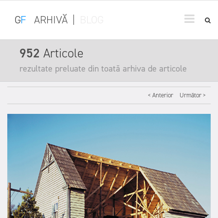
G
F
ARHIVĂ
|
BLOG
952
Articole
rezultate preluate din toată arhiva de articole
< Anterior
Următor >