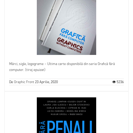
Mărci, sigle, logograme – Ultima carte disponibilă din seria Grafică fără
computer. (tiraj epuizat)
De
Graphic Front
23 Aprilie, 2020
5236