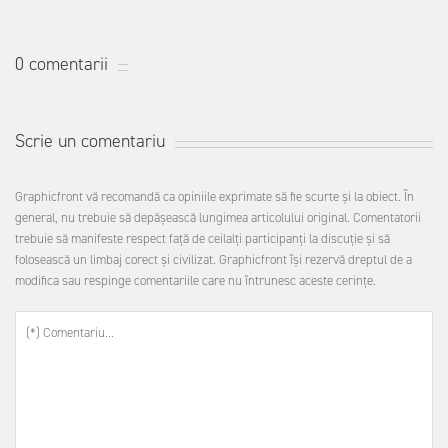
0 comentarii
Scrie un comentariu
Graphicfront vă recomandă ca opiniile exprimate să fie scurte şi la obiect. În
general, nu trebuie să depăşească lungimea articolului original. Comentatorii
trebuie să manifeste respect faţă de ceilalţi participanţi la discuţie şi să
folosească un limbaj corect şi civilizat. Graphicfront îşi rezervă dreptul de a
modifica sau respinge comentariile care nu întrunesc aceste cerinţe.