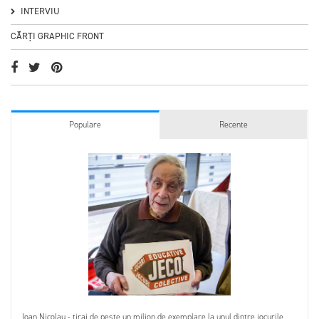
INTERVIU
CĂRȚI GRAPHIC FRONT
Populare
Recente
Ioan Nicolau - tiraj de peste un milion de exemplare la unul dintre jocurile