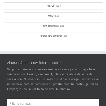
interviu (32)
racnet (27)
film documentar (24)
grafica fara computer (24)
Abonează-te la newsleterul nostru!
Vei primi în medie o știre săptămânală bazată pe informație la zi
sau de arhivă. Design, eveniment, interviu, relatate de în jur de
zece autori. Nu doar din București ci și din alte orașe. De crezi că ai
un material care se potrivește cu profilul blogului nostru, și vrei să-
l împarți cu noi, nu ezita să ne scrii. Mulțumim!