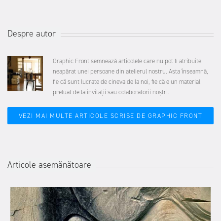
Despre autor
Graphic Front semnează articolele care nu pot fi atribuite
neapărat unei persoane din atelierul nostru. Asta înseamnă,
fie că sunt lucrate de cineva de la noi, fie că e un material
preluat de la invitații sau colaboratorii noștri.
VEZI MAI MULTE ARTICOLE SCRISE DE GRAPHIC FRONT
Articole asemănătoare