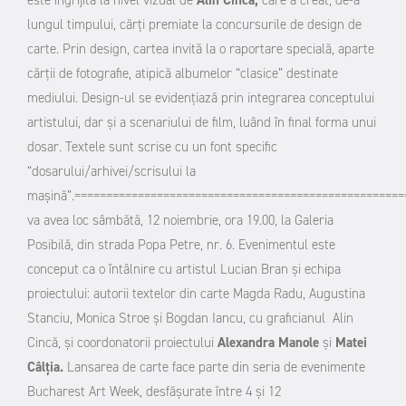
este îngrijită la nivel vizual de
Alin Cincă,
care a creat, de-a
lungul timpului, cărți premiate la concursurile de design de
carte. Prin design, cartea invită la o raportare specială, aparte
cărții de fotografie, atipică albumelor “clasice” destinate
mediului. Design-ul se evidențiază prin integrarea conceptului
artistului, dar și a scenariului de film, luând în final forma unui
dosar. Textele sunt scrise cu un font specific
“dosarului/arhivei/scrisului la
mașină”.
====================================================
va avea loc sâmbătă, 12 noiembrie, ora 19.00, la Galeria
Posibilă, din strada Popa Petre, nr. 6. Evenimentul este
conceput ca o întâlnire cu artistul Lucian Bran și echipa
proiectului: autorii textelor din carte Magda Radu, Augustina
Stanciu, Monica Stroe și Bogdan Iancu, cu graficianul Alin
Cincă, și coordonatorii proiectului
Alexandra Manole
și
Matei
Câlția.
Lansarea de carte face parte din seria de evenimente
Bucharest Art Week, desfășurate între 4 și 12