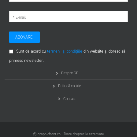
ABONARE!
Sunt de acord cu
termenii și condițiile
din website și doresc să
primesc newsletter.
Despre GF
Politică cookie
Contact
© graphicfront.ro - Toate drepturile rezervate