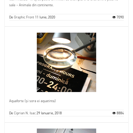
sale – Animale din continente.
De
Graphic Front
11 Iunie, 2020
7090
Aquaforte (și sora ei aquatinta)
De
Ciprian N. Isac
29 Ianuarie, 2018
8884