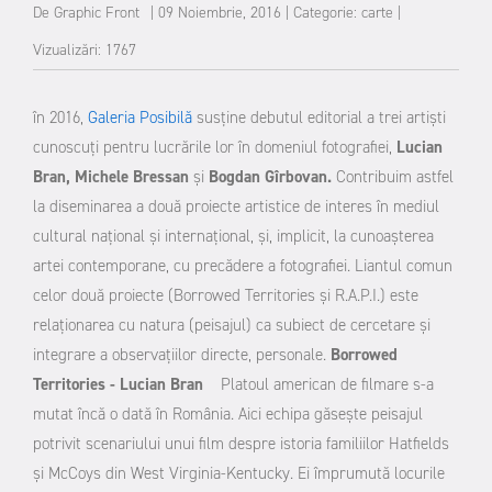
De
Graphic Front
|
09 Noiembrie, 2016
|
Categorie:
carte
|
Vizualizări: 1767
în 2016,
Galeria Posibilă
susține debutul editorial a trei artiști
cunoscuți pentru lucrările lor în domeniul fotografiei,
Lucian
Bran, Michele Bressan
și
Bogdan Gîrbovan.
Contribuim astfel
la diseminarea a două proiecte artistice de interes în mediul
cultural național și internațional, și, implicit, la cunoașterea
artei contemporane, cu precădere a fotografiei. Liantul comun
celor două proiecte (Borrowed Territories și R.A.P.I.) este
relaționarea cu natura (peisajul) ca subiect de cercetare și
integrare a observațiilor directe, personale.
Borrowed
Territories - Lucian Bran
Platoul american de filmare s-a
mutat încă o dată în România. Aici echipa găsește peisajul
potrivit scenariului unui film despre istoria familiilor Hatfields
și McCoys din West Virginia-Kentucky. Ei împrumută locurile