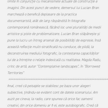
limite în conjuncție cu mecanismele actuale de construcție a
imaginii. Din acest punct de vedere, demersul lui Lucian Bran
marchează o benefică deplasare de la practica
documentaristă, atât de larg răspândită în fotografia
contemporană românească, făcând loc unei pluralități de medii
artistice și piste de problematizare. Lucian Bran stăpânește și
pune la lucru un întreg arsenal de posibilități de expresie, însă
această reflecție multi-stratificată nu conduce, de pildă, la
deconstruirea mediului fotografic, la contestarea capacităților
lui de a întreține o relație indexicală cu realitatea. Magda Radu,
critic de artă, autor ”Contemplative landscapes”, în ”Borrowed
Territories”
===========================================================
final, cred că peisajele se stabilesc pe baza unor alegeri
subiective, ţinându-se evident cont de datele scenariului. Am
auzit pe cineva, la radio, care spunea că orice fac oamenii
creativi, din orice domeniu ar fi ei, este autobiografic. Cred că