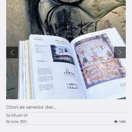
3
Ctitorii ale oamenilor liber...
De
Difuzor GF
04 Iunie, 2021
1684