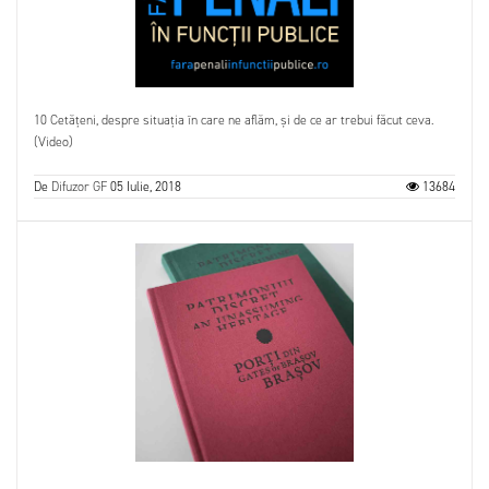
10 Cetățeni, despre situația în care ne aflăm, și de ce ar trebui făcut ceva.
(Video)
De
Difuzor GF
05 Iulie, 2018
13684