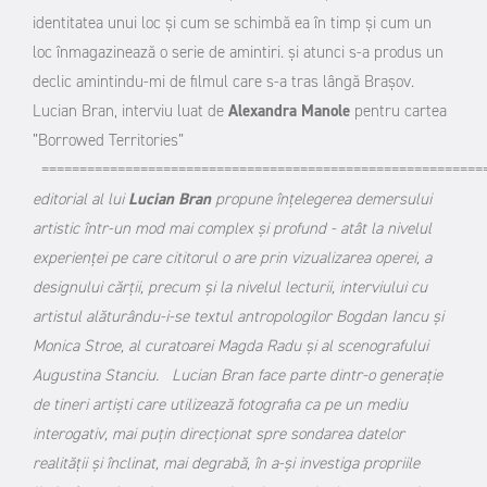
identitatea unui loc și cum se schimbă ea în timp și cum un
loc înmagazinează o serie de amintiri. și atunci s-a produs un
declic amintindu-mi de filmul care s-a tras lângă Brașov.
Lucian Bran, interviu luat de
Alexandra Manole
pentru cartea
”Borrowed Territories”
==========================================================
editorial al lui
Lucian Bran
propune înțelegerea demersului
artistic într-un mod mai complex și profund - atât la nivelul
experienței pe care cititorul o are prin vizualizarea operei, a
designului cărții, precum și la nivelul lecturii, interviului cu
artistul alăturându-i-se textul antropologilor Bogdan Iancu și
Monica Stroe, al curatoarei Magda Radu și al scenografului
Augustina Stanciu. Lucian Bran face parte dintr-o generație
de tineri artiști care utilizează fotografia ca pe un mediu
interogativ, mai puțin direcționat spre sondarea datelor
realității și înclinat, mai degrabă, în a-și investiga propriile