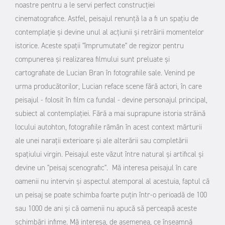
noastre pentru a le servi perfect construcției
cinematografice.
Astfel, peisajul renunță la a fi un spațiu de
contemplație și devine unul al acțiunii și retrăirii momentelor
istorice. Aceste spații "împrumutate" de regizor pentru
compunerea și realizarea filmului sunt preluate și
cartografiate de Lucian Bran în fotografiile sale. Venind pe
urma producătorilor, Lucian reface scene fără actori, în care
peisajul - folosit în film ca fundal - devine personajul principal,
subiect al contemplației. Fără a mai suprapune istoria străină
locului autohton, fotografiile rămân în acest context mărturii
ale unei narații exterioare și ale alterării sau completării
spațiului virgin. Peisajul este văzut între natural și artifical și
devine un "peisaj scenografic". Mă interesa peisajul în care
oamenii nu intervin și aspectul atemporal al acestuia, faptul că
un peisaj se poate schimba foarte puțin într-o perioadă de 100
sau 1000 de ani și că oamenii nu apucă să perceapă aceste
schimbări infime. Mă interesa, de asemenea, ce înseamnă