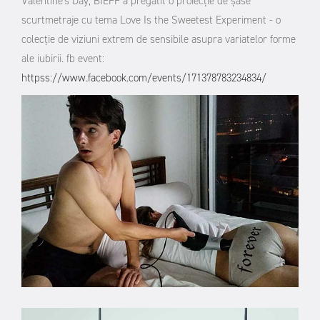
Valentine's Day, BIEFF a pregătit o proiecție de șase
scurtmetraje cu tema Love Is the Sweetest Experiment - o
colecție de viziuni extrem de sensibile asupra variatelor forme
ale iubirii. fb event:
httpss://www.facebook.com/events/171378783234834/