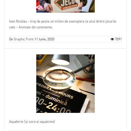
Ioan Nicolau - tiraj de peste un milion de exemplare la unul dintre jocurile
sale – Animale din continente.
De
Graphic Front
11 Iunie, 2020
7091
Aquaforte (și sora ei aquatinta)