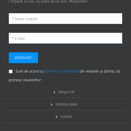
l împarți cu noi, nu ezita să ne scrii. Mulțumim!
ABONARE!
Sunt de acord cu
termenii și condițiile
din website și doresc să
primesc newsletter.
Despre GF
Politică cookie
Contact