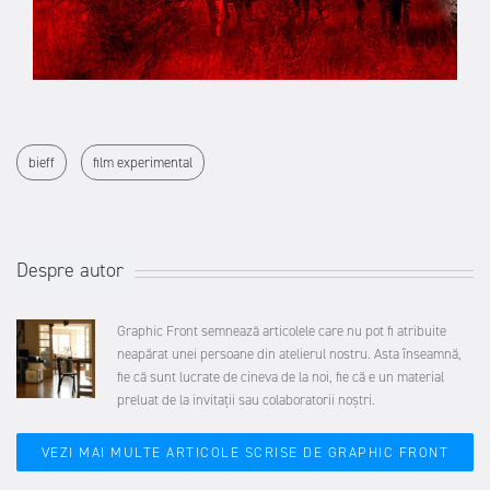
bieff
film experimental
Despre autor
Graphic Front semnează articolele care nu pot fi atribuite
neapărat unei persoane din atelierul nostru. Asta înseamnă,
fie că sunt lucrate de cineva de la noi, fie că e un material
preluat de la invitații sau colaboratorii noștri.
VEZI MAI MULTE ARTICOLE SCRISE DE GRAPHIC FRONT