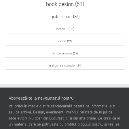
book design (51)
guild report (36)
interviu (32)
racnet (27)
film documentar (24)
grafica fara computer (24)
Abonează-te la newsleterul nostru!
Vei primi în medie o știre săptămânală bazată pe informație la zi
sau de arhivă. Design, eveniment, interviu, relatate de în jur de
zece autori. Nu doar din București ci și din alte orașe. De crezi că ai
un material care se potrivește cu profilul blogului nostru, și vrei să-