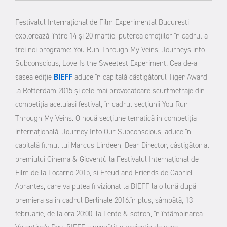
Festivalul Internațional de Film Experimental București
explorează, între 14 și 20 martie, puterea emoțiilor în cadrul a
trei noi programe: You Run Through My Veins, Journeys into
Subconscious, Love Is the Sweetest Experiment.
Cea de-a
șasea ediție
BIEFF
aduce în capitală câștigătorul Tiger Award
la Rotterdam 2015 și cele mai provocatoare scurtmetraje din
competiția aceluiași festival, în cadrul secțiunii You Run
Through My Veins.
O nouă secțiune tematică în competiția
internațională, Journey Into Our Subconscious, aduce în
capitală filmul lui Marcus Lindeen, Dear Director, câştigător al
premiului Cinema & Gioventù la Festivalul Internațional de
Film de la Locarno 2015, și Freud and Friends de Gabriel
Abrantes, care va putea fi vizionat la BIEFF la o lună după
premiera sa în cadrul Berlinale 2016.
în plus, sâmbătă, 13
februarie, de la ora 20:00, la Lente & șotron, în întâmpinarea