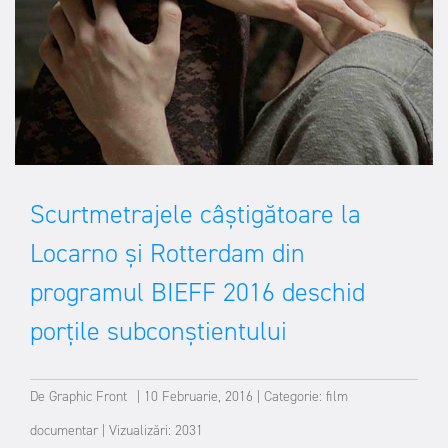
Scurtmetrajele câștigătoare la
Locarno și Rotterdam din
programul BIEFF 2016 deschid
porțile subconștientului
De
Graphic Front
|
10 Februarie, 2016
|
Categorie:
film
documentar
|
Vizualizări: 2031