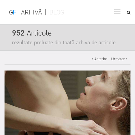
G
F
ARHIVĂ
|
BLOG
952
Articole
rezultate preluate din toată arhiva de articole
< Anterior
Următor >