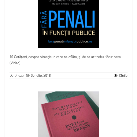
10 Cetățeni, despre situația în care ne aflăm, și de ce ar trebui făcut ceva.
(Video)
De
Difuzor GF
05 Iulie, 2018
13685