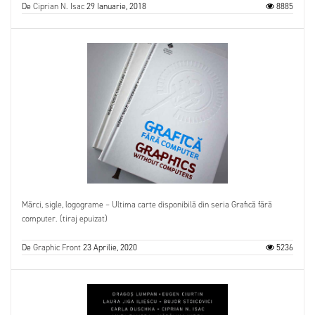
De
Ciprian N. Isac
29 Ianuarie, 2018
8885
Mărci, sigle, logograme – Ultima carte disponibilă din seria Grafică fără
computer. (tiraj epuizat)
De
Graphic Front
23 Aprilie, 2020
5236