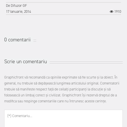
De
Difuzor GF
17 Ianuarie, 2014
1910
0 comentarii
Scrie un comentariu
Graphicfront vă recomandă ca opiniile exprimate să fie scurte şi la obiect. În
general, nu trebuie să depăşească lungimea articolului original. Comentatorii
trebuie să manifeste respect faţă de ceilalţi participanţi la discuţie şi să
folosească un limbaj corect şi civilizat. Graphicfront îşi rezervă dreptul de a
7
modifica sau respinge comentariile care nu întrunesc aceste cerinţe.