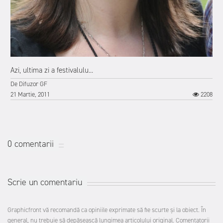
6
Azi, ultima zi a festivalulu...
De
Difuzor GF
21 Martie, 2011
2208
0 comentarii
Scrie un comentariu
Graphicfront vă recomandă ca opiniile exprimate să fie scurte şi la obiect. În
general, nu trebuie să depăşească lungimea articolului original. Comentatorii