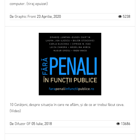
computer. (tiraj epuizat)
De
Graphic Front
23 Aprilie, 2020
5238
10 Cetățeni, despre situația în care ne aflăm, și de ce ar trebui făcut ceva.
(Video)
De
Difuzor GF
05 Iulie, 2018
13686