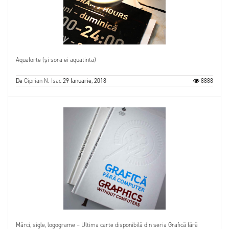
Aquaforte (și sora ei aquatinta)
De
Ciprian N. Isac
29 Ianuarie, 2018
8888
Mărci, sigle, logograme – Ultima carte disponibilă din seria Grafică fără