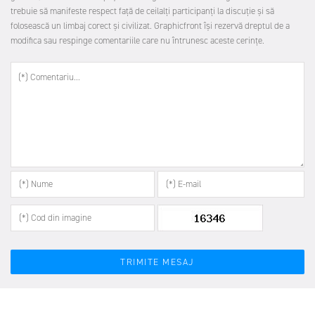
trebuie să manifeste respect faţă de ceilalţi participanţi la discuţie şi să
folosească un limbaj corect şi civilizat. Graphicfront îşi rezervă dreptul de a
modifica sau respinge comentariile care nu întrunesc aceste cerinţe.