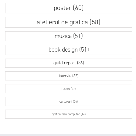
poster (60)
atelierul de grafica (58)
muzica (51)
book design (51)
guild report (36)
interviu (32)
racnet (27)
carturesti (24)
grafica fara computer (24)