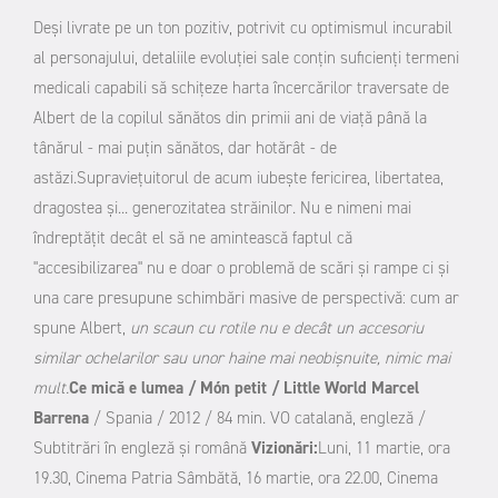
Deși livrate pe un ton pozitiv, potrivit cu optimismul incurabil
al personajului, detaliile evoluţiei sale conţin suficienţi termeni
medicali capabili să schiţeze harta încercărilor traversate de
Albert de la copilul sănătos din primii ani de viaţă până la
tânărul - mai puţin sănătos, dar hotărât - de
astăzi.
Supraviețuitorul de acum iubește fericirea, libertatea,
dragostea și... generozitatea străinilor. Nu e nimeni mai
îndreptățit decât el să ne amintească faptul că
"accesibilizarea" nu e doar o problemă de scări și rampe ci şi
una care presupune schimbări masive de perspectivă: cum ar
spune Albert,
un scaun cu rotile nu e decât un accesoriu
similar ochelarilor sau unor haine mai neobişnuite, nimic mai
mult.
Ce mică e lumea / Món petit / Little World
Marcel
Barrena
/ Spania / 2012 / 84 min.
VO catalană, engleză /
Subtitrări în engleză și română
Vizionări:
Luni, 11 martie, ora
19.30, Cinema Patria
Sâmbătă, 16 martie, ora 22.00, Cinema