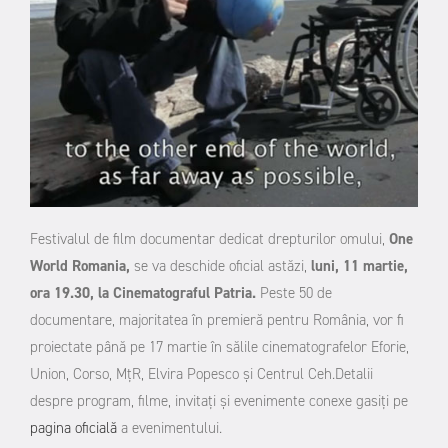
Festivalul de film documentar dedicat drepturilor omului,
One
World Romania,
se va deschide oficial astăzi,
luni, 11 martie,
ora 19.30, la Cinematograful Patria.
Peste 50 de
documentare, majoritatea în premieră pentru România, vor fi
proiectate până pe 17 martie în sălile cinematografelor Eforie,
Union, Corso, MțR, Elvira Popesco și Centrul Ceh.
Detalii
despre program, filme, invitați și evenimente conexe gasiți pe
pagina oficială
a evenimentului.