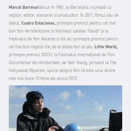
Marcel Barrena
Născut în 1981, la Barcelona, lucrează ca
regizor, editor, scenarist şi producător. în 2011, filmul său de
debut,
Cuatro Estaciones,
primeşte premiul pentru cel mai
bun film de televiziune la festivalul catalan "Gaudi" şi la
Festivalul de film Alicante şi tot aici primeşte premiul pentru
cel mai bun regizor.
Cel de-al doilea film al său,
Little World,
primeşte premiul DOCU, la Festivalul Internațional de Film
Documentar din Amsterdam, iar Neil Young, jurnalist la The
Hollywood Reporter, spune despre film că este unul dintre
cele mai bune 10 filme ale anului 2012