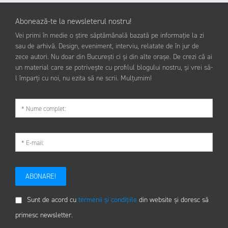
Abonează-te la newsleterul nostru!
Vei primi în medie o știre săptămânală bazată pe informație la zi
sau de arhivă. Design, eveniment, interviu, relatate de în jur de
zece autori. Nu doar din București ci și din alte orașe. De crezi că ai
un material care se potrivește cu profilul blogului nostru, și vrei să-
l împarți cu noi, nu ezita să ne scrii. Mulțumim!
ABONARE!
Sunt de acord cu
termenii și condițiile
din website și doresc să
primesc newsletter.