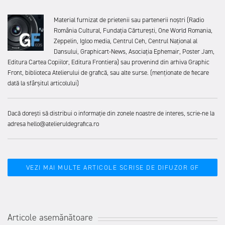
Material furnizat de prietenii sau partenerii noștri (Radio
România Cultural, Fundația Cărturești, One World Romania,
Zeppelin, Igloo media, Centrul Ceh, Centrul Național al
Dansului, Graphicart-News, Asociația Ephemair, Poster Jam,
Editura Cartea Copiilor, Editura Frontiera) sau provenind din arhiva Graphic
Front, biblioteca Atelierului de grafică, sau alte surse. (menționate de fiecare
dată la sfârșitul articolului)
Dacă dorești să distribui o informație din zonele noastre de interes, scrie-ne la
adresa hello@atelieruldegrafica.ro
VEZI MAI MULTE ARTICOLE SCRISE DE DIFUZOR GF
Articole asemănătoare