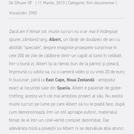
De
Difuzor GF
|
11 Martie, 2013
|
Categorie:
film documentar
|
Vizualizări: 2982
Dacă am fi filmat tot, multe lucruri nu s-ar mai fi întâmplat
spune, zâmbind larg,
Albert,
un tânăr de douăzeci de ani cu
abilități "speciale", despre imaginile proaspete surprinse în
cele 200 de zile de călătorie dintr-un capăt al lumii în celălalt.
într-o bună zi, Albert îşi ia rămas bun de la părinți și pleacă,
împreună cu iubita sa, cu o cameră video și cu vreo 20 de euro
în buzunar, până la
East Cape, Noua Zeelandă
- antipodul
exact al locuinţei sale din
Spania.
Albert e pasionat de globe-
trotting; acesta va fi cel mai ambițios proiect al său. Nu există
multe lucruri pe lume pe care Albert să nu le poată face, după
cum demonstrează, într-un stil aproape euforic, materialul
filmat de el într-un ciné-verité complet dezinhibat. Dar
adevărata miză a poveștii lui Albert ni se dezvăluie abia atunci