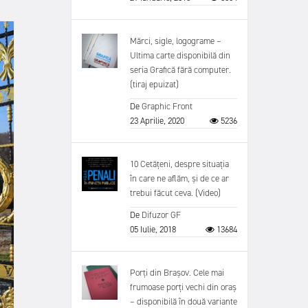
Mărci, sigle, logograme –
Ultima carte disponibilă din
seria Grafică fără computer.
(tiraj epuizat)
De
Graphic Front
23 Aprilie, 2020
5236
10 Cetățeni, despre situația
în care ne aflăm, și de ce ar
trebui făcut ceva. (Video)
De
Difuzor GF
05 Iulie, 2018
13684
Porți din Brașov. Cele mai
frumoase porți vechi din oraș
– disponibilă în două variante