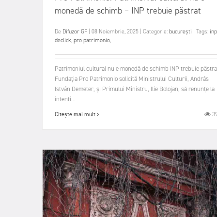
monedă de schimb – INP trebuie păstrat
De
Difuzor GF
|
08 Noiembrie, 2025
|
Categorie:
bucurești
|
Tags:
inp
declick
,
pro patrimonio
,
Patrimoniul cultural nu e monedă de schimb INP trebuie păstra
Fundația Pro Patrimonio solicită Ministrului Culturii, András
István Demeter, și Primului Ministru, Ilie Bolojan, să renunțe la
intenți...
3
Citește mai mult