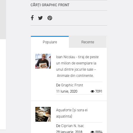
CĂRȚI GRAPHIC FRONT
Populare
Recente
Ioan Nicolau - tiraj de peste
un milion de exemplare la
unul dintre jocurile sale –
Animale din continente.
De
Graphic Front
11 Iunie, 2020
7091
Aquaforte (și sora ei
aquatinta)
De
Ciprian N. Isac
29 Ianuarie, 2018
8884