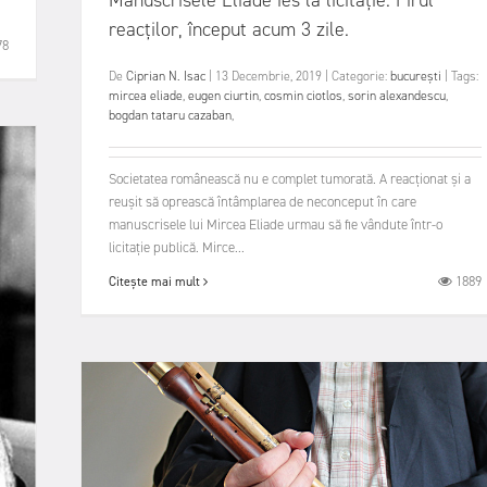
reacților, început acum 3 zile.
78
De
Ciprian N. Isac
|
13 Decembrie, 2019
|
Categorie:
bucurești
|
Tags:
mircea eliade
,
eugen ciurtin
,
cosmin ciotlos
,
sorin alexandescu
,
bogdan tataru cazaban
,
Societatea românească nu e complet tumorată. A reacționat și a
reușit să oprească întâmplarea de neconceput în care
manuscrisele lui Mircea Eliade urmau să fie vândute într-o
licitație publică. Mirce...
1889
Citește mai mult