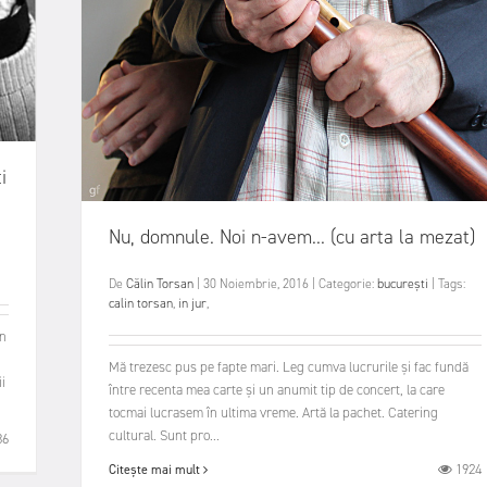
i
Nu, domnule. Noi n-avem... (cu arta la mezat)
De
Călin Torsan
|
30 Noiembrie, 2016
|
Categorie:
bucurești
|
Tags:
calin torsan
,
in jur
,
în
Mă trezesc pus pe fapte mari. Leg cumva lucrurile și fac fundă
i
între recenta mea carte și un anumit tip de concert, la care
tocmai lucrasem în ultima vreme. Artă la pachet. Catering
cultural. Sunt pro...
86
1924
Citește mai mult