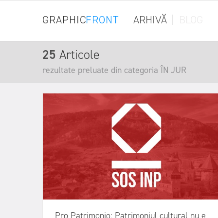
GRAPHIC
FRONT
ARHIVĂ
|
BLOG
25
Articole
rezultate preluate din categoria ÎN JUR
Pro Patrimonio: Patrimoniul cultural nu e