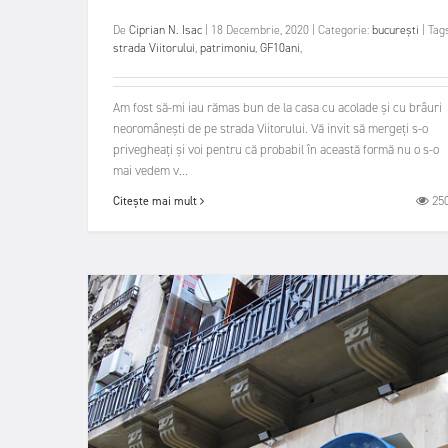
De
Ciprian N. Isac
|
18 Decembrie, 2020
|
Categorie:
bucurești
|
Tags
strada Viitorului
,
patrimoniu
,
GF10ani
,
Am fost să-mi iau rămas bun de la casa cu acolade și cu brâuri
neoromânești de pe strada Viitorului. Vă invit să mergeți s-o
privegheați și voi pentru că probabil în această formă nu o s-o
mai vedem v...
25
Citește mai mult