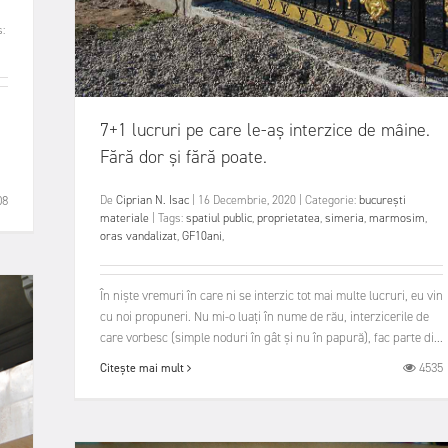
:
7+1 lucruri pe care le-aș interzice de mâine.
Fără dor și fără poate.
08
De
Ciprian N. Isac
|
16 Decembrie, 2020
|
Categorie:
bucurești
materiale
|
Tags:
spatiul public
,
proprietatea
,
simeria
,
marmosim
,
oras vandalizat
,
GF10ani
,
În niște vremuri în care ni se interzic tot mai multe lucruri, eu vin
cu noi propuneri. Nu mi-o luați în nume de rău, interzicerile de
care vorbesc (simple noduri în gât și nu în papură), fac parte di...
4535
Citește mai mult