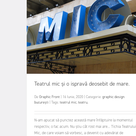
Teatrul mic și o ispravă deosebit de mare.
De
Graphic Front
|
16 Iunie, 2020
|
Categorie:
graphic design
bucurești
|
Tags:
teatrul mic
,
teatru
,
N-am apucat să punctez această mare înfăptuire la momentul
respectiv, o fac acum. Nu știu cât rost mai are… Tichia Teatrului
Mic, de care voiam să vorbesc, a devenit cu adevărat de