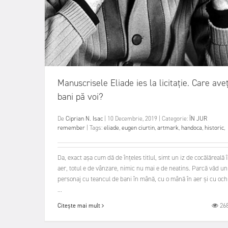
Manuscrisele Eliade ies la licitație. Care aveț
bani pă voi?
De
Ciprian N. Isac
|
10 Decembrie, 2019
|
Categorie:
ÎN JUR
remember
|
Tags:
eliade
,
eugen ciurtin
,
artmark
,
handoca
,
historic
,
Da, exact așa cum dă de înțeles titlul, simt un iz de cocălăreală 
aer, totul e de vânzare, nimic nu mai e de neatins. Parcă văd un
personaj cu teancul de bani în mână, cu o mână în aer și cu ochi
...
26
Citește mai mult