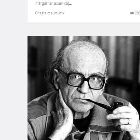
mărgăritar acum câț...
20
Citește mai mult