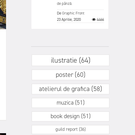
de pânză.
De
Graphic Front
23 Aprilie, 2020
4466
ilustratie (64)
poster (60)
atelierul de grafica (58)
muzica (51)
book design (51)
guild report (36)