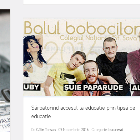
Sărbătorind accesul la educație prin lipsă de
educație
De
Călin Torsan
|
09 Noiembrie, 2016
|
Categorie:
bucurești