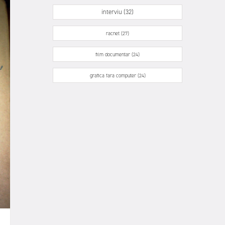
interviu (32)
racnet (27)
film documentar (24)
grafica fara computer (24)