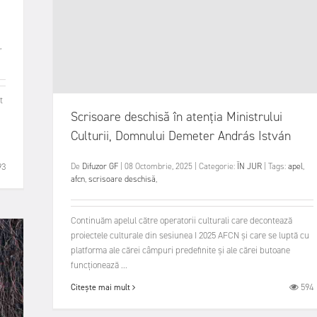
,
t
Scrisoare deschisă în atenția Ministrului
Culturii, Domnului Demeter András István
93
De
Difuzor GF
|
08 Octombrie, 2025
|
Categorie:
ÎN JUR
|
Tags:
apel
,
afcn
,
scrisoare deschisă
,
Continuăm apelul către operatorii culturali care decontează
proiectele culturale din sesiunea I 2025 AFCN și care se luptă cu
platforma ale cărei câmpuri predefinite și ale cărei butoane
funcționează ...
594
Citește mai mult