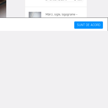
Mărci, sigle, logograme –
Ultima carte disponibilă din
seria Grafică fără computer.
SUNT DE ACORD
(tiraj epuizat)
De
Graphic Front
23 Aprilie, 2020
5236
10 Cetățeni, despre situația
în care ne aflăm, și de ce ar
trebui făcut ceva. (Video)
De
Difuzor GF
05 Iulie, 2018
13684
Porți din Brașov. Cele mai
frumoase porți vechi din oraș
– disponibilă în două variante