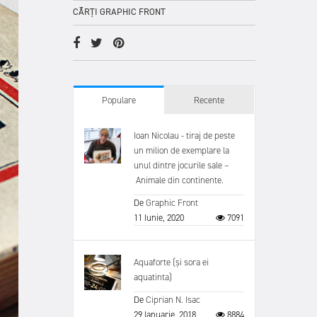
CĂRȚI GRAPHIC FRONT
Populare
Recente
Ioan Nicolau - tiraj de peste
un milion de exemplare la
unul dintre jocurile sale –
Animale din continente.
De
Graphic Front
11 Iunie, 2020
7091
Aquaforte (și sora ei
aquatinta)
De
Ciprian N. Isac
29 Ianuarie, 2018
8884