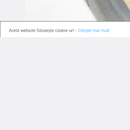
Acest website folosește cookie-uri -
Citește mai mult
Val Munteanu – Medalia de bronz
cărți ale lumii”
De
Călin Torsan
|
03 Octombrie, 2016
|
Categorie:
graphic des