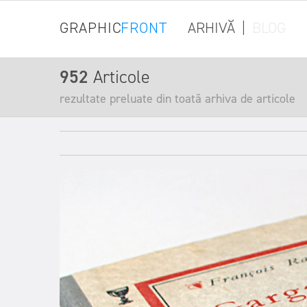
GRAPHIC
FRONT
ARHIVĂ
|
BLOG
952
Articole
rezultate preluate din toată arhiva de articole