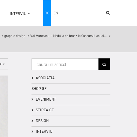
RO
EN
INTERVIU
e
graphic design
Val Munteanu – Medalia de bronz la Concursul anual...
r >
ASOCIAȚIA
SHOP GF
EVENIMENT
ȘTIREA GF
DESIGN
INTERVIU