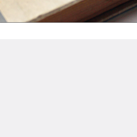
 la Concursul anual „Cele mai frumoase
ign
|
Vizualizări: 4533