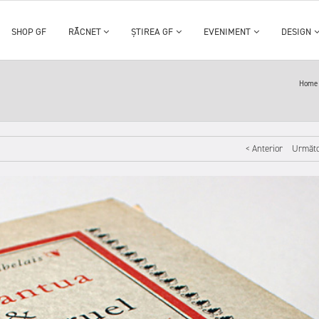
SHOP GF
RĂCNET
ȘTIREA GF
EVENIMENT
DESIGN
Hom
< Anterior
Următo