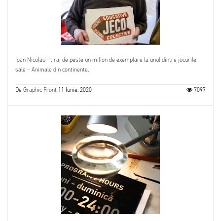
Ioan Nicolau - tiraj de peste un milion de exemplare la unul dintre jocurile
sale – Animale din continente.
De
Graphic Front
11 Iunie, 2020
7097