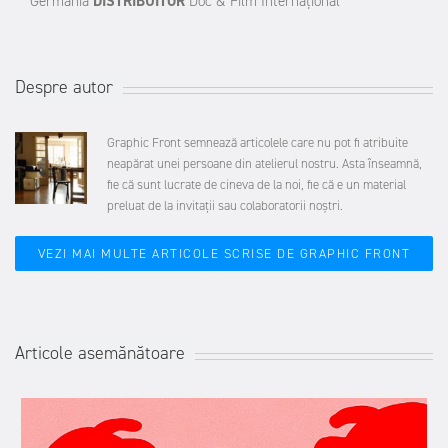
Germania
DISTRIBUITOR
Doc & Film Internaţional
Despre autor
Graphic Front semnează articolele care nu pot fi atribuite
neapărat unei persoane din atelierul nostru. Asta înseamnă,
fie că sunt lucrate de cineva de la noi, fie că e un material
preluat de la invitații sau colaboratorii noștri.
VEZI MAI MULTE ARTICOLE SCRISE DE GRAPHIC FRONT
Articole asemănătoare