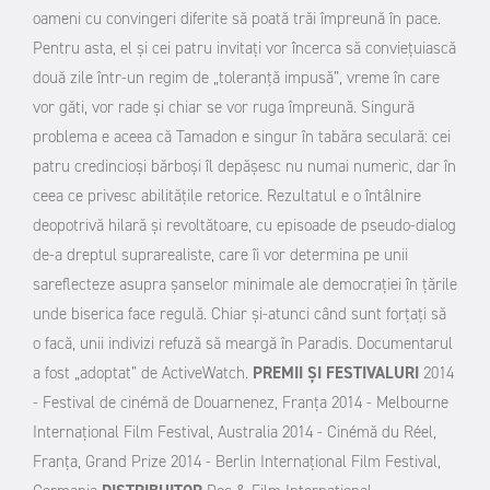
oameni cu convingeri diferite să poată trăi împreună în pace.
Pentru asta, el şi cei patru invitaţi vor încerca să convieţuiască
două zile într-un regim de „toleranţă impusă”, vreme în care
vor găti, vor rade şi chiar se vor ruga împreună. Singură
problema e aceea că Tamadon e singur în tabăra seculară: cei
patru credincioşi bărboşi îl depăşesc nu numai numeric, dar în
ceea ce privesc abilităţile retorice. Rezultatul e o întâlnire
deopotrivă hilară şi revoltătoare, cu episoade de pseudo-dialog
de-a dreptul suprarealiste, care îi vor determina pe unii
sareflecteze asupra şanselor minimale ale democraţiei în ţările
unde biserica face regulă. Chiar şi-atunci când sunt forţaţi să
o facă, unii indivizi refuză să meargă în Paradis. Documentarul
a fost „adoptat” de ActiveWatch.
PREMII ŞI FESTIVALURI
2014
- Festival de cinémă de Douarnenez,
Franţa 2014 - Melbourne
Internaţional Film Festival,
Australia 2014 - Cinémă du Réel,
Franţa,
Grand Prize 2014 - Berlin Internaţional Film Festival,