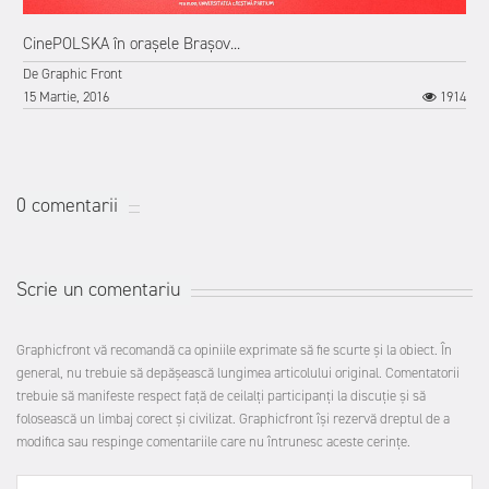
CinePOLSKA în orașele Brașov...
De
Graphic Front
15 Martie, 2016
1914
0 comentarii
Scrie un comentariu
Graphicfront vă recomandă ca opiniile exprimate să fie scurte şi la obiect. În
general, nu trebuie să depăşească lungimea articolului original. Comentatorii
trebuie să manifeste respect faţă de ceilalţi participanţi la discuţie şi să
folosească un limbaj corect şi civilizat. Graphicfront îşi rezervă dreptul de a
modifica sau respinge comentariile care nu întrunesc aceste cerinţe.