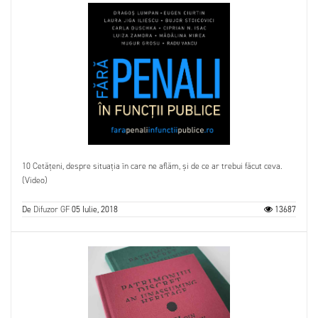
10 Cetățeni, despre situația în care ne aflăm, și de ce ar trebui făcut ceva.
(Video)
De
Difuzor GF
05 Iulie, 2018
13687