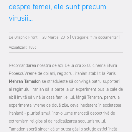
despre femei, ele sunt precum
viruşii...
De
Graphic Front
|
20 Martie, 2015
|
Categorie:
film documentar
|
Vizualizări: 1886
Recomandarea noastră de azi! De la ora 22.00 cinema Elvira
Popescu
Vreme de doi ani, regizorul iranian stabilit la Paris
Mehran Tamadon
se străduieşte să convingă patru suporteri
ai regimului iranian să ia parte la un experiment pus la cale de
el: îi invită să vină la casă familiei lui, lângă Teheran, pentru a
experimenta, vreme de două zile, ceva inexistent în societatea
iraniană - pluritalismul. într-o lume marcată deopotrivă de
extremism religios şi de radicalizarea secularismului,
Tamadon speră sincer că ar putea găsi o soluţie astfel încât