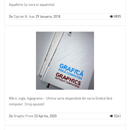
Aquaforte (și sora ei aquatinta)
De
Ciprian N. Isac
29 Ianuarie, 2018
8895
Mărci, sigle, logograme – Ultima carte disponibilă din seria Grafică fără
computer. (tiraj epuizat)
De
Graphic Front
23 Aprilie, 2020
5241