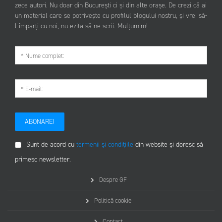
zece autori. Nu doar din București ci și din alte orașe. De crezi că ai
un material care se potrivește cu profilul blogului nostru, și vrei să-
l împarți cu noi, nu ezita să ne scrii. Mulțumim!
ABONARE!
Sunt de acord cu
termenii și condițiile
din website și doresc să
primesc newsletter.
Despre GF
Politică cookie
Contact