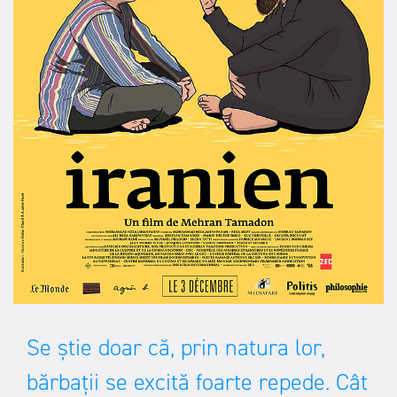
Se ştie doar că, prin natura lor,
bărbaţii se excită foarte repede. Cât