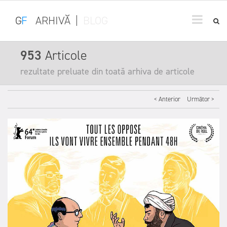
G
F
ARHIVĂ
|
BLOG
953
Articole
rezultate preluate din toată arhiva de articole
< Anterior
Următor >