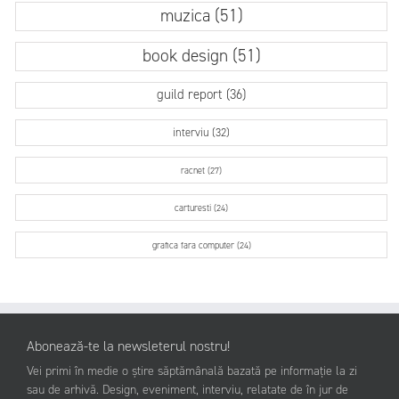
muzica (51)
book design (51)
guild report (36)
interviu (32)
racnet (27)
carturesti (24)
grafica fara computer (24)
Abonează-te la newsleterul nostru!
Vei primi în medie o știre săptămânală bazată pe informație la zi
sau de arhivă. Design, eveniment, interviu, relatate de în jur de