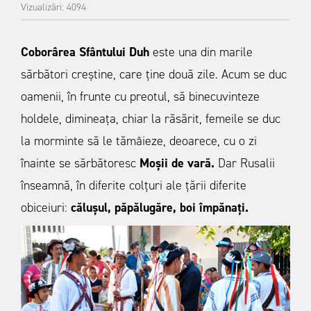
Vizualizări: 4094
Coborârea Sfântului Duh
este una din marile
sărbători creştine, care ţine două zile. Acum se duc
oamenii, în frunte cu preotul, să binecuvinteze
holdele, dimineaţa, chiar la răsărit, femeile se duc
la morminte să le tămâieze, deoarece, cu o zi
înainte se sărbătoresc
Moşii de vară.
Dar Rusalii
înseamnă, în diferite colţuri ale ţării diferite
obiceiuri:
căluşul, păpălugăre, boi împănaţi.