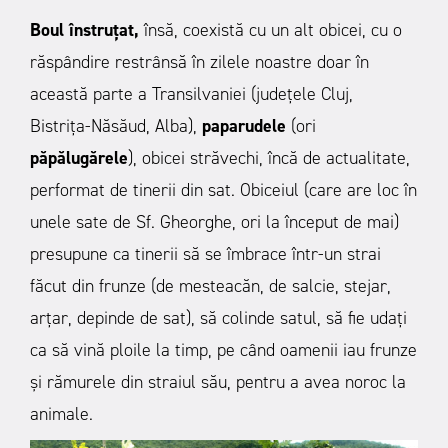
Boul înstruţat,
însă, coexistă cu un alt obicei, cu o
răspândire restrânsă în zilele noastre doar în
această parte a Transilvaniei (judeţele Cluj,
Bistriţa-Năsăud, Alba),
paparudele
(ori
păpălugărele
), obicei străvechi, încă de actualitate,
performat de tinerii din sat. Obiceiul (care are loc în
unele sate de Sf. Gheorghe, ori la început de mai)
presupune ca tinerii să se îmbrace într-un strai
făcut din frunze (de mesteacăn, de salcie, stejar,
arţar, depinde de sat), să colinde satul, să fie udaţi
ca să vină ploile la timp, pe când oamenii iau frunze
şi rămurele din straiul său, pentru a avea noroc la
animale.