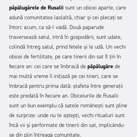
păpălugărele de Rusalii
sunt un obicei aparte, care
adună comunitatea laolaltă, chiar şi cei plecaţi se
întorc acum, ca să-l vadă. Două paparude
traversează satul, intră în gospodării, sunt udate,
colindă întreg satul, prind fetele şi le udă. Un vechi
obicei de fertilitate, pe care tinerii din sat îl ţin în
fiecare an: cei care se îmbracă de
păpălugăre
de
mai multă vreme îi iniţiază pe cei tineri, care se
îmbracă pentru prima dată: ştafeta între generaţii
este predată în fiecare an.
Obiceiurile de Rusalii
sunt un bun exemplu că satele româneşti sunt pline
de surprize: unde nu te aştepţi, vechi ritualuri sunt
încă vii şi performate de tinerii din sat, implicându-
se din plin întreaga comunitate.