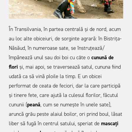
În Transilvania, în partea centrală şi de nord, acum
au loc alte obiceiuri, de sorginte agrară: în Bistriţa-
Năsăud, în numeroase sate, se înstruţează/
împănează unul sau doi boi cu câte o
cunună de
flori
şi, mai apoi, se traversează satul, cununa fiind
udată ca să vină ploile la timp. E un obicei
performat de ceata de feciori, dar la care participă
şi tinere fete, care ajută la culesul florilor, făcutul
cununii (
peană
, cum se numeşte în unele sate),
aruncă grâu peste alaiul boilor, ori prind boul, lăsat
liber să fugă în centrul satului, speriat de
mascaţi