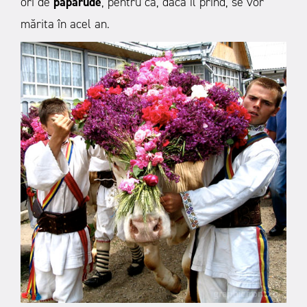
ori de
paparude
, pentru că, dacă îl prind, se vor
mărita în acel an.