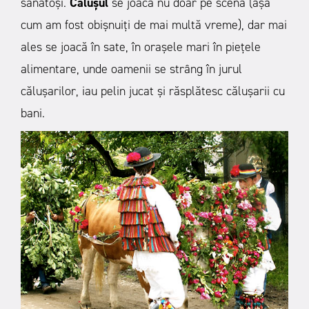
sănătoşi.
Căluşul
se joacă nu doar pe scenă (aşa
cum am fost obişnuiţi de mai multă vreme), dar mai
ales se joacă în sate, în oraşele mari în pieţele
alimentare, unde oamenii se strâng în jurul
căluşarilor, iau pelin jucat şi răsplătesc căluşarii cu
bani.