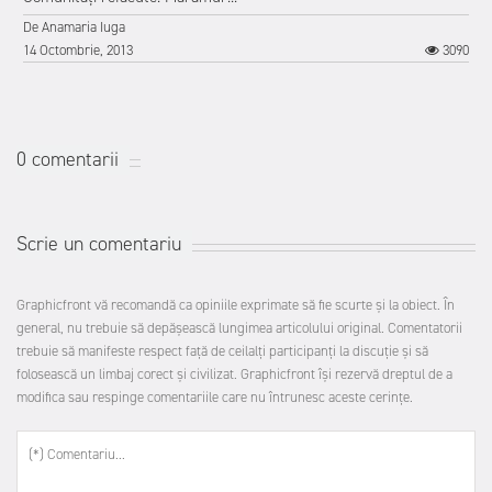
De
Anamaria Iuga
14 Octombrie, 2013
3090
0 comentarii
Scrie un comentariu
Graphicfront vă recomandă ca opiniile exprimate să fie scurte şi la obiect. În
general, nu trebuie să depăşească lungimea articolului original. Comentatorii
trebuie să manifeste respect faţă de ceilalţi participanţi la discuţie şi să
folosească un limbaj corect şi civilizat. Graphicfront îşi rezervă dreptul de a
modifica sau respinge comentariile care nu întrunesc aceste cerinţe.