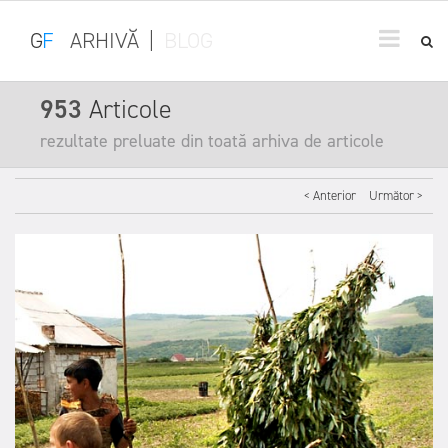
G
F
ARHIVĂ
|
BLOG
953
Articole
rezultate preluate din toată arhiva de articole
< Anterior
Următor >