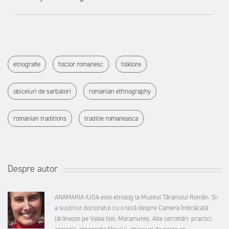
etnografie
folclor romanesc
folklore
obiceiuri de sarbatori
romanian ethnography
romanian traditions
traditie romaneasca
Despre autor
ANAMARIA IUGA este etnolog la Muzeul Tăranului Român. Și-
a susținut doctoratul cu o teză despre Camera îmbrăcată
țărănește pe Valea Izei, Maramureș. Alte cercetări: practici