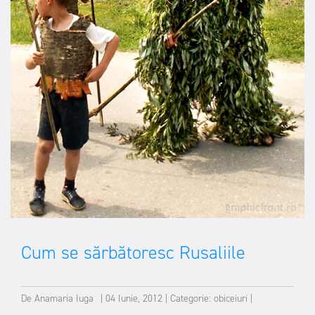
Cum se sărbătoresc Rusaliile
De
Anamaria Iuga
|
04 Iunie, 2012
|
Categorie:
obiceiuri
|