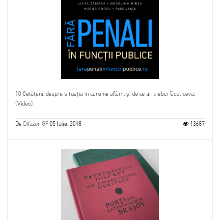
10 Cetățeni, despre situația în care ne aflăm, și de ce ar trebui făcut ceva.
(Video)
De
Difuzor GF
05 Iulie, 2018
13687