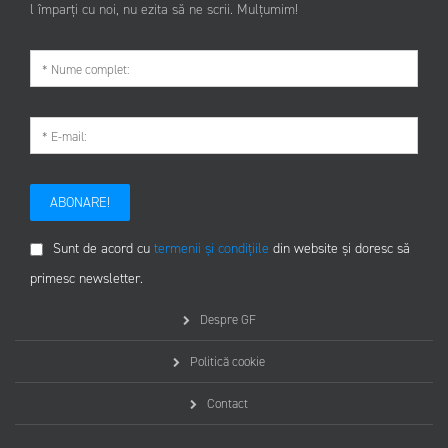
l împarți cu noi, nu ezita să ne scrii. Mulțumim!
ABONARE!
Sunt de acord cu
termenii și condițiile
din website și doresc să
primesc newsletter.
Despre GF
Politică cookie
Contact