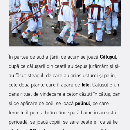
În partea de sud a ţării, de acum se joacă
Căluşul
,
după ce căluşarii din ceată au depus jurământ şi şi-
au făcut steagul, de care au prins usturoi şi pelin,
cele două plante care îi apără de
Iele
. Căluşul e un
dans ritual de vindecare a celor căzuţi în căluş, dar
şi de apărare de boli, se joacă
pelinul
, pe care
femeile îl pun la brâu când spală haine în această
perioadă, se joacă copiii, se sare peste ei, ca să fie