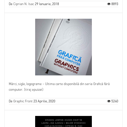
De
Ciprian N. Isac
29 Ianuarie, 2018
8893
Mărci, sigle, logograme – Ultima carte disponibilă din seria Grafică fără
computer. (tiraj epuizat)
De
Graphic Front
23 Aprilie, 2020
5240