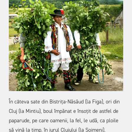
În câteva sate din Bistriţa-Năsăud (la Figa), ori din
Cluj (la Mintiu), boul împănat e însoţit de astfel de
paparude, pe care oamenii, la fel, le udă, ca ploile
să vină la timp. în jurul Clujului (la Şoimeni),