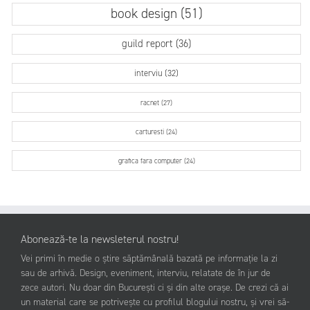
book design (51)
guild report (36)
interviu (32)
racnet (27)
carturesti (24)
grafica fara computer (24)
Abonează-te la newsleterul nostru!
Vei primi în medie o știre săptămânală bazată pe informație la zi
sau de arhivă. Design, eveniment, interviu, relatate de în jur de
zece autori. Nu doar din București ci și din alte orașe. De crezi că ai
un material care se potrivește cu profilul blogului nostru, și vrei să-