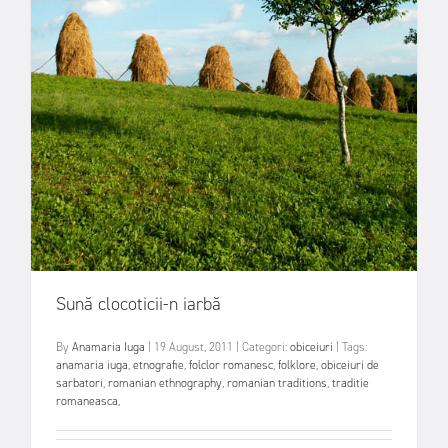
Sună clocoticii-n iarbă
By
Anamaria Iuga
|
19 August, 2011
|
Categori:
obiceiuri
|
Tags:
anamaria iuga
,
etnografie
,
folclor romanesc
,
folklore
,
obiceiuri de
sarbatori
,
romanian ethnography
,
romanian traditions
,
traditie
romaneasca
,