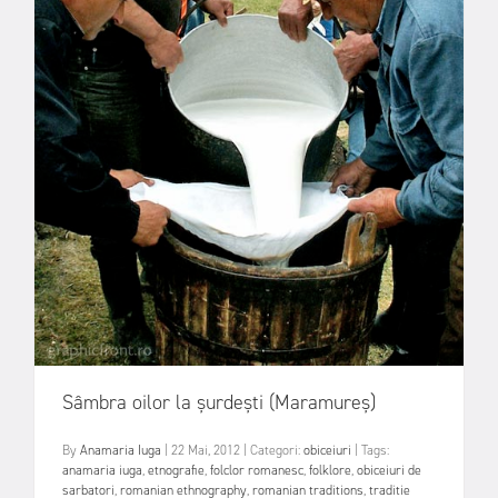
Sâmbra oilor la șurdești (Maramureș)
By
Anamaria Iuga
|
22 Mai, 2012
|
Categori:
obiceiuri
|
Tags:
anamaria iuga
,
etnografie
,
folclor romanesc
,
folklore
,
obiceiuri de
sarbatori
,
romanian ethnography
,
romanian traditions
,
traditie