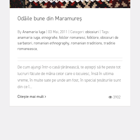
Odăile bune din Maramureș
By
Anamaria Iuga
|
03 Mai, 2011
|
Categori:
obiceiuri
|
Tags:
anamaria iuga
,
etnografie
,
folclor romanesc
,
folklore
,
obiceiuri de
sarbatori
,
romanian ethnography
,
romanian traditions
,
traditie
romaneasca
,
De cum ajungi într-o casă ţărănească, te aştepţi să fie peste tot
lucruri făcute de mâna celor care o locuiesc, însă în ultima
vreme, în multe sate pe unde am fost, în special ţesăturile sunt
din ce î...
Citește mai mult
3902