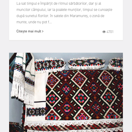
La sat timpul e împărțit de ritmul sărbătorilor, dar și al
muncilor câmpului, iar la poalele munților, timpul se cunoaște
după sunetul florilor. în satele din Maramureș, o zonă de
munte, unde nu pot f...
Citește mai mult
4701