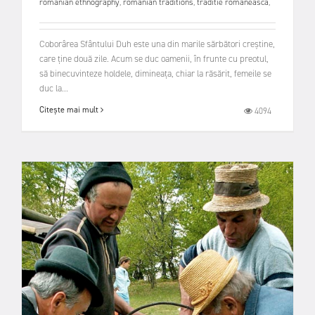
romanian ethnography
,
romanian traditions
,
traditie romaneasca
,
Coborârea Sfântului Duh este una din marile sărbători creştine,
care ţine două zile. Acum se duc oamenii, în frunte cu preotul,
să binecuvinteze holdele, dimineaţa, chiar la răsărit, femeile se
duc la...
Citește mai mult
4094