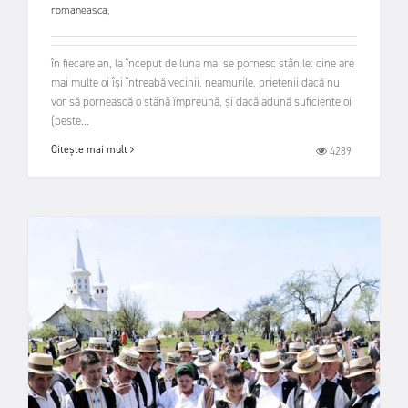
romaneasca
,
în fiecare an, la început de luna mai se pornesc stânile: cine are
mai multe oi își întreabă vecinii, neamurile, prietenii dacă nu
vor să pornească o stână împreună. și dacă adună suficiente oi
(peste...
Citește mai mult
4289