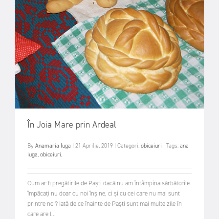
În Joia Mare prin Ardeal
By
Anamaria Iuga
|
21 Aprilie, 2019
|
Categori:
obiceiuri
|
Tags:
ana
iuga
,
obiceiuri
,
Cum ar fi pregătirile de Paști dacă nu am întâmpina sărbătorile
împăcați nu doar cu noi înșine, ci și cu cei care nu mai sunt
printre noi? Iată de ce înainte de Paști sunt mai multe zile în
care are l...