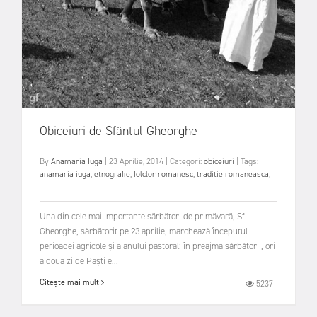
Obiceiuri de Sfântul Gheorghe
By
Anamaria Iuga
|
23 Aprilie, 2014
|
Categori:
obiceiuri
|
Tags:
anamaria iuga
,
etnografie
,
folclor romanesc
,
traditie romaneasca
,
Una din cele mai importante sărbători de primăvară, Sf.
Gheorghe, sărbătorit pe 23 aprilie, marchează începutul
perioadei agricole și a anului pastoral: în preajma sărbătorii, ori
a doua zi de Paști e...
Citește mai mult
5237