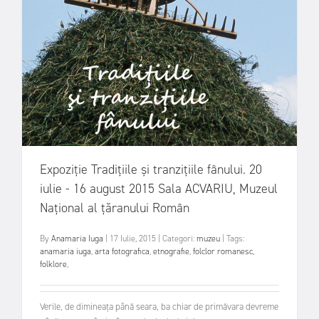
Expoziție Tradițiile și tranzițiile fânului. 20
iulie - 16 august 2015 Sala ACVARIU, Muzeul
Național al țăranului Român
By
Anamaria Iuga
|
17 Iulie, 2015
|
Categori:
muzeu
|
Tags:
anamaria iuga
,
arta fotografica
,
etnografie
,
folclor romanesc
,
folklore
,
Verile, de dimineața până seara, ba chiar de primăvara devreme