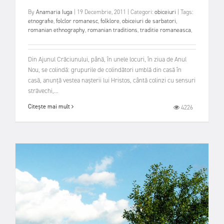
By
Anamaria Iuga
|
19 Decembrie, 2011
|
Categori:
obiceiuri
|
Tags:
etnografie
,
folclor romanesc
,
folklore
,
obiceiuri de sarbatori
,
romanian ethnography
,
romanian traditions
,
traditie romaneasca
,
Din Ajunul Crăciunului, până, în unele locuri, în ziua de Anul
Nou, se colindă: grupurile de colindători umblă din casă în
casă, anunță vestea nașterii lui Hristos, cântă colinzi cu sensuri
străvechi,...
Citește mai mult
4226