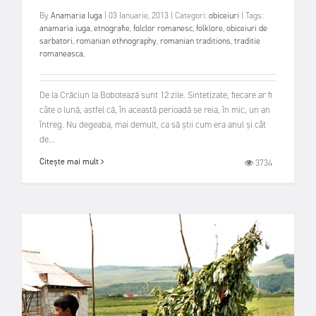
By
Anamaria Iuga
|
03 Ianuarie, 2013
|
Categori:
obiceiuri
|
Tags:
anamaria iuga
,
etnografie
,
folclor romanesc
,
folklore
,
obiceiuri de
sarbatori
,
romanian ethnography
,
romanian traditions
,
traditie
romaneasca
,
De la Crăciun la Bobotează sunt 12 zile. Sintetizate, fiecare ar fi
câte o lună, astfel că, în această perioadă se reia, în mic, un an
întreg. Nu degeaba, mai demult, ca să știi cum era anul și cât
de...
Citește mai mult
3734