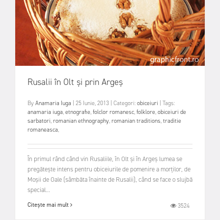
Rusalii în Olt și prin Argeș
By
Anamaria Iuga
|
25 Iunie, 2013
|
Categori:
obiceiuri
|
Tags:
anamaria iuga
,
etnografie
,
folclor romanesc
,
folklore
,
obiceiuri de
sarbatori
,
romanian ethnography
,
romanian traditions
,
traditie
romaneasca
,
În primul rând când vin Rusaliile, în Olt și în Argeș lumea se
pregătește intens pentru obiceiurile de pomenire a morților, de
Moșii de Oale (sâmbăta înainte de Rusalii), când se face o slujbă
special...
Citește mai mult
3524