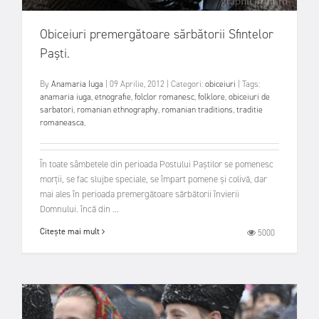
Obiceiuri premergătoare sărbătorii Sfintelor
Paști.
By
Anamaria Iuga
|
09 Aprilie, 2012
|
Categori:
obiceiuri
|
Tags:
anamaria iuga
,
etnografie
,
folclor romanesc
,
folklore
,
obiceiuri de
sarbatori
,
romanian ethnography
,
romanian traditions
,
traditie
romaneasca
,
În toate sâmbetele din perioada Postului Paștilor se pomenesc
morții, se fac slujbe speciale, se împart pomene și colivă, dar
mai ales în perioada premergătoare sărbătorii învierii
Domnului. încă din ...
Citește mai mult
5000