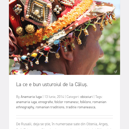
La ce e bun usturoiul de la Căluş.
By
Anamaria Iuga
|
13 Iunie, 2014
|
Categori:
obiceiuri
|
Tags:
anamaria iuga
,
etnografie
,
folclor romanesc
,
folklore
,
romanian
ethnography
,
romanian traditions
,
traditie romaneasca
,
De Rusalii, deja se știe, în numeroase sate din Oltenia, Argeș,