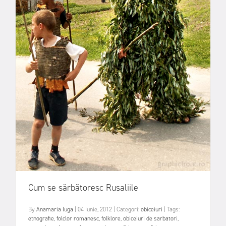
Cum se sărbătoresc Rusaliile
By
Anamaria Iuga
|
04 Iunie, 2012
|
Categori:
obiceiuri
|
Tags:
etnografie
,
folclor romanesc
,
folklore
,
obiceiuri de sarbatori
,