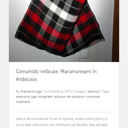
Comunități refăcute. Maramureșeni în
Andalusia
By
Anamaria Iuga
|
14 Octombrie, 2013
|
Categori:
obiceiuri
|
Tags:
anamaria iuga
,
etnografie
,
obiceiuri de sarbatori
,
romanian
traditions
,
oana e de mai bine de 10 ani în Spania, unde a venit pentru a
lucra doar câteva luni. Nu intenționa să rămână. Voia să vadă