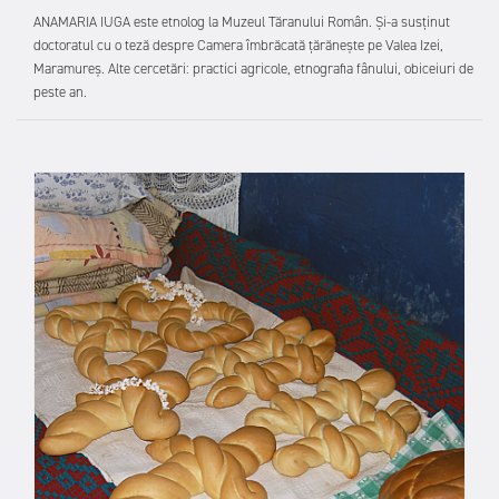
ANAMARIA IUGA este etnolog la Muzeul Tăranului Român. Și-a susținut
doctoratul cu o teză despre Camera îmbrăcată țărănește pe Valea Izei,
Maramureș. Alte cercetări: practici agricole, etnografia fânului, obiceiuri de
peste an.