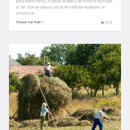
până toamna târziu, în zonele de deal și de munte se muncește
la fân. Sute de căpițe și clăi de fân răsfirate împânzesc un
teritoriu car...
Citește mai mult
2516