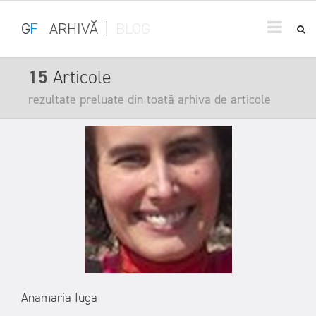
G
F
ARHIVĂ
|
BLOG
15
Articole
rezultate preluate din toată arhiva de articole
Anamaria Iuga