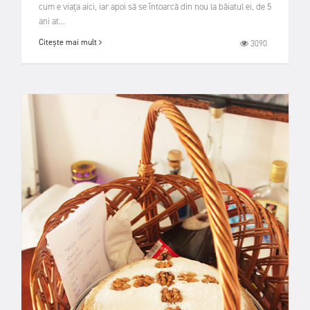
cum e viața aici, iar apoi să se întoarcă din nou la băiatul ei, de 5
ani at...
Citește mai mult
3090