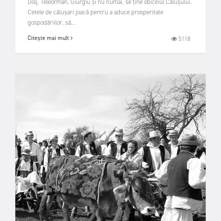
Dolj, Teleorman, Giurgiu și nu numai, se ține obiceiul Călușului.
Cetele de călușari joacă pentru a aduce prosperitate
gospodăriilor, să...
Citește mai mult
5118