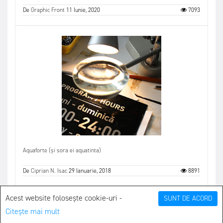
De
Graphic Front
11 Iunie, 2020
7093
Aquaforte (și sora ei aquatinta)
De
Ciprian N. Isac
29 Ianuarie, 2018
8891
Acest website folosește cookie-uri -
SUNT DE ACORD
Citește mai mult