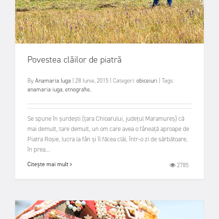
Povestea clăilor de piatră
By
Anamaria Iuga
|
28 Iunie, 2015
|
Categori:
obiceiuri
|
Tags:
anamaria iuga
,
etnografie
,
Se spune în șurdești (țara Chioarului, județul Maramureș) că
mai demult, tare demult, un om care avea o fâneață aproape de
Piatra Roșie, lucra la fân și îl făcea clăi, într-o zi de sărbătoare,
în prea...
Citește mai mult
2785