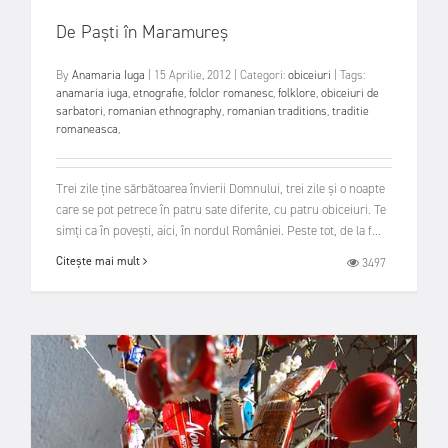
De Paști în Maramureș
By
Anamaria Iuga
|
15 Aprilie, 2012
|
Categori:
obiceiuri
|
Tags:
anamaria iuga
,
etnografie
,
folclor romanesc
,
folklore
,
obiceiuri de
sarbatori
,
romanian ethnography
,
romanian traditions
,
traditie
romaneasca
,
Trei zile ține sărbătoarea învierii Domnului, trei zile și o noapte
care se pot petrece în patru sate diferite, cu patru obiceiuri. Te
simți ca în povești, aici, în nordul României. Peste tot, de la f...
Citește mai mult
3497