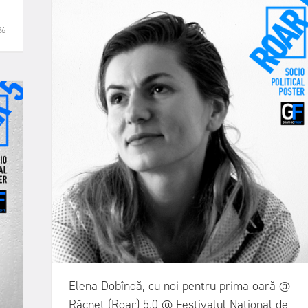
36
Elena Dobîndă, cu noi pentru prima oară @
Răcnet (Roar) 5.0 @ Festivalul Național de