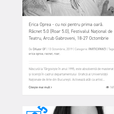
Erica Oprea - cu noi pentru prima oară.
Răcnet 5.0 (Roar 5.0), Festivalul Național de
Teatru, Arcub Gabroveni, 18-27 Octombrie
De
Difuzor GF
|
13 Octombrie, 2019
|
Categorie:
PARTICIPANȚI
|
Tags
erica oprea
,
racnet
,
roar
,
Născută la Târgoviște în anul 1995, este absolventă de masterat
și licență în cadrul departamentului Grafică al Universității
Naționale de Arte din București. Activează atât ca artist...
16
Citește mai mult