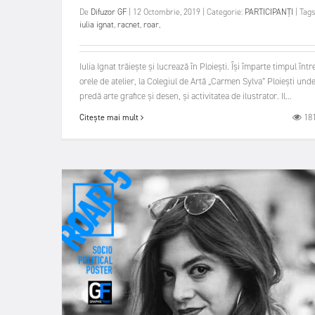
De
Difuzor GF
|
12 Octombrie, 2019
|
Categorie:
PARTICIPANȚI
|
Tags
iulia ignat
,
racnet
,
roar
,
Iulia Ignat trăiește și lucrează în Ploiești. Își împarte timpul într
orele de atelier, la Colegiul de Artă „Carmen Sylva” Ploiești und
predă arte grafice și desen, și activitatea de ilustrator. Il...
18
Citește mai mult