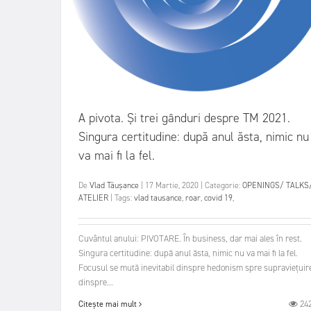
A pivota. Și trei gânduri despre TM 2021.
Singura certitudine: după anul ăsta, nimic nu
va mai fi la fel.
De
Vlad Tăușance
|
17 Martie, 2020
|
Categorie:
OPENINGS/ TALKS
ATELIER
|
Tags:
vlad tausance
,
roar
,
covid 19
,
Cuvântul anului: PIVOTARE. În business, dar mai ales în rest.
Singura certitudine: după anul ăsta, nimic nu va mai fi la fel.
Focusul se mută inevitabil dinspre hedonism spre supraviețuir
dinspre...
24
Citește mai mult