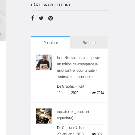
CĂRȚI GRAPHIC FRONT
Populare
Recente
Ioan Nicolau - tiraj de peste
un milion de exemplare la
unul dintre jocurile sale –
Animale din continente.
De
Graphic Front
11 Iunie, 2020
7094
Aquaforte (și sora ei
aquatinta)
De
Ciprian N. Isac
29 Ianuarie, 2018
8891