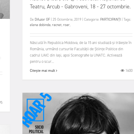
Teatru, Arcub - Gabroveni, 18 - 27 octombrie.
De
Difuzor GF
|
25 Octombrie, 2019
|
Categorie:
PARTICIPANȚI
|
Tags:
elena dobinda
,
racnet
,
roar
,
Născută în Republica Moldova, de la 15 ani studiază și trăiește în
România, urmând cursurile Facultății de Științe Politice din
cadrul UAIC din Iași, apoi Scenografie la UNATC. Activează
:
pentru o scur...
1600
Citește mai mult
95