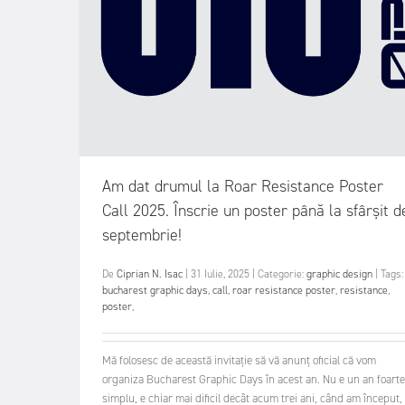
Am dat drumul la Roar Resistance Poster
Call 2025. Înscrie un poster până la sfârșit d
septembrie!
De
Ciprian N. Isac
|
31 Iulie, 2025
|
Categorie:
graphic design
|
Tags:
bucharest graphic days
,
call
,
roar resistance poster
,
resistance
,
poster
,
Mă folosesc de această invitație să vă anunț oficial că vom
organiza Bucharest Graphic Days în acest an. Nu e un an foarte
simplu, e chiar mai dificil decât acum trei ani, când am început,