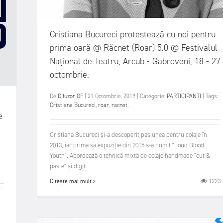
Cristiana Bucureci protestează cu noi pentru
prima oară @ Răcnet (Roar) 5.0 @ Festivalul
Național de Teatru, Arcub - Gabroveni, 18 - 27
octombrie.
De
Difuzor GF
|
21 Octombrie, 2019
|
Categorie:
PARTICIPANȚI
|
Tags:
Cristiana Bucureci
,
roar
,
racnet
,
e
Cristiana Bucureci și-a descoperit pasiunea pentru colaje în
2013, iar prima sa expoziție din 2015 s-a numit "Loud Blood
Youth". Abordează o tehnică mixtă de colaje handmade "cut &
paste" și digit...
1223
Citește mai mult