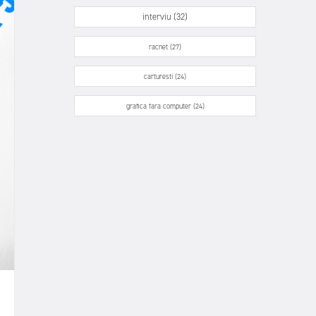
interviu (32)
racnet (27)
carturesti (24)
grafica fara computer (24)