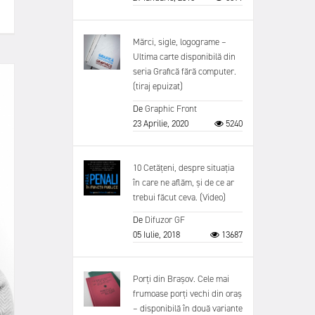
Mărci, sigle, logograme –
Ultima carte disponibilă din
seria Grafică fără computer.
(tiraj epuizat)
De
Graphic Front
23 Aprilie, 2020
5240
10 Cetățeni, despre situația
în care ne aflăm, și de ce ar
trebui făcut ceva. (Video)
De
Difuzor GF
05 Iulie, 2018
13687
Porți din Brașov. Cele mai
frumoase porți vechi din oraș
– disponibilă în două variante