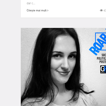
dar c...
4
Citește mai mult