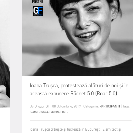
Ioana Trușcă, protestează alături de noi și în
această expunere Răcnet 5.0 (Roar 5.0)
De
Difuzor GF
|
08 Octombrie, 2019
|
Categorie:
PARTICIPANȚI
|
Tags:
ioana trusca
,
racnet
,
roar
,
Ioana Trușcă trăiește și lucrează în București. E arhitect și