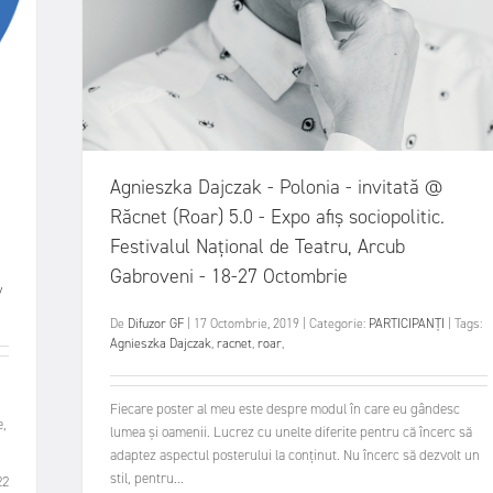
Agnieszka Dajczak - Polonia - invitată @
Răcnet (Roar) 5.0 - Expo afiș sociopolitic.
Festivalul Național de Teatru, Arcub
Gabroveni - 18-27 Octombrie
/
De
Difuzor GF
|
17 Octombrie, 2019
|
Categorie:
PARTICIPANȚI
|
Tags:
Agnieszka Dajczak
,
racnet
,
roar
,
Fiecare poster al meu este despre modul în care eu gândesc
e,
lumea și oamenii. Lucrez cu unelte diferite pentru că încerc să
adaptez aspectul posterului la conținut. Nu încerc să dezvolt un
stil, pentru...
22