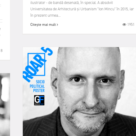
ilustrator - de bandă desenată, în special. A absolvit
:
Universitatea de Arhitectură și Urbanism "Ion Mincu" în 2015, iar
în prezent urmea...
1951
Citește mai mult
e
e
18