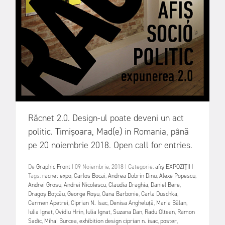
Răcnet 2.0. Design-ul poate deveni un act
politic. Timișoara, Mad(e) in Romania, până
pe 20 noiembrie 2018. Open call for entries.
De
Graphic Front
|
09 Noiembrie, 2018
|
Categorie:
afiș
EXPOZIȚII
|
Tags:
racnet expo
,
Carlos Bocai
,
Andrea Dobrin Dinu
,
Alexe Popescu
,
Andrei Grosu
,
Andrei Nicolescu
,
Claudia Draghia
,
Daniel Bere
,
Dragoș Boțcău
,
George Roșu
,
Oana Barbonie
,
Carla Duschka
,
Carmen Apetrei
,
Ciprian N. Isac
,
Denisa Angheluță
,
Maria Bălan
,
Iulia Ignat
,
Ovidiu Hrin
,
Iulia Ignat
,
Suzana Dan
,
Radu Oltean
,
Ramon
Sadîc
,
Mihai Burcea
,
exhibition design ciprian n. isac
,
poster
,