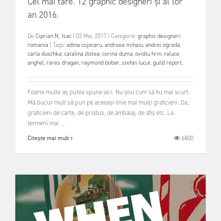
Cel mai tare. 12 graphic designeri și al lor
an 2016.
De
Ciprian N. Isac
|
03 Mai, 2017
|
Categorie:
graphic designeri
romania
|
Tags:
adina cojocaru
,
andreea mihaiu
,
andrei ograda
,
carla duschka
,
catalina zlotea
,
corina duma
,
ovidiu hrin
,
raluca
anghel
,
rares dragan
,
raymond bobar
,
stefan lucut
,
guild report
,
Foarte multe aș putea spune aici. Nu știu cum să fiu mai scurt.
Mă bucur mult să pun pe aceeași linie mai mulți graficieni. Da,
graficieni de carte, de produs, de ambalaj, de afiș etc. La
termeni mai ...
6800
Citește mai mult