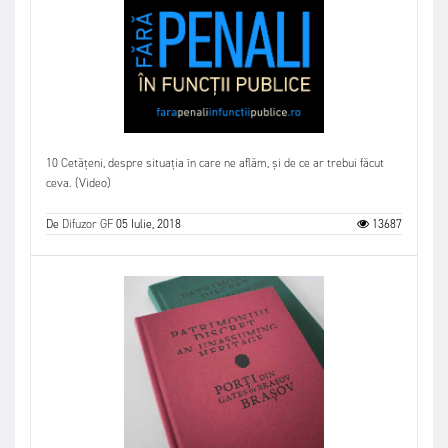
10 Cetățeni, despre situația în care ne aflăm, și de ce ar trebui făcut
ceva. (Video)
De
Difuzor GF
05 Iulie, 2018
13687