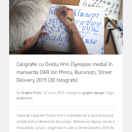
Caligrafie cu Ovidiu Hrin (Synopsis media) în
mansarda OAR Ion Mincu, București, Street
Delivery 2015 (30 fotografii)
De
Graphic Front
|
22 Iunie, 2015
|
Categorie:
graphic design
|
Tags:
ovidiu hrin
,
Clasa de caligrafie Ovidiu Hrin s-a desfăşurat şi anul acesta pe
stradă Arthur Verona din Bucureşti. Aflându-se deja la cea de-a
treia ediţie, cursul - organizat în cadrul Street Delivery 2015 de