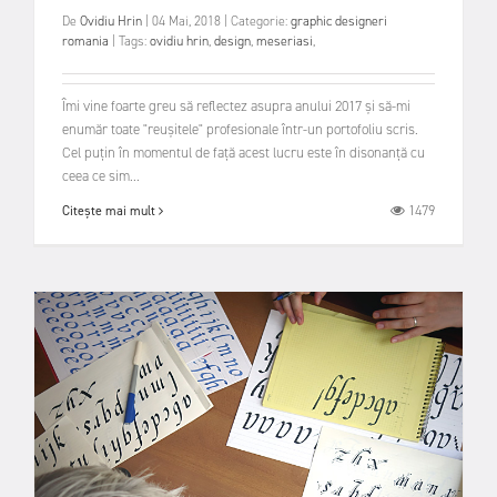
De
Ovidiu Hrin
|
04 Mai, 2018
|
Categorie:
graphic designeri
romania
|
Tags:
ovidiu hrin
,
design
,
meseriasi
,
Îmi vine foarte greu să reflectez asupra anului 2017 și să-mi
enumăr toate "reușitele" profesionale într-un portofoliu scris.
Cel puțin în momentul de față acest lucru este în disonanță cu
ceea ce sim...
1479
Citește mai mult