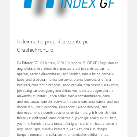
Index nume proprii prezente pe
GraphicFront.ro
De
Difuzor GF
|
03 Martie, 2020
|
Categorie:
SHOP GF
|
Tags:
denisa
angheluță
,
andra alexandra anastasia
,
adrian andrieș
,
carmen
apetrei
,
serban alexandrescu
,
asaf avidan
,
maria balan
,
corneliu
baba
,
andra badea
,
monica bercovici
,
bianca boeroiu
,
cristiana
bucureci
,
constantin brancusi
,
anna cepiela
,
nina cassian
,
alex calin
,
john bang carlsen
,
georgiana chitac
,
vasile chitac
,
eugen ciurtin
,
alexandru ciubotariu
,
anca coller
,
maria constantinescu
,
dana
andreea coatu
,
ioan chrissoveloni
,
suzana dan
,
anca dănilă
,
andreea
dobrin dinu
,
carla duschka
,
silviu dancu
,
elena dobindă
,
irina
dobrescu
,
mircia dumitrescu
,
cristian dumitru
,
grit friedrich
,
livia
fălcaru
,
rudolf graef
,
ioana gruenwald
,
jakob gleisberg
,
ovidiu hrin
,
yasmine hamdan
,
silvia iancu
,
iulia ignat
,
ciprian n. isac
,
anamaria
iuga
,
oana ispir
,
claudiu
,
komartin
,
keit kitz
,
ana kun
,
dragoș
lumpan
,
tomaso marcolla
,
cosmin manolache
,
ovidiu maitec
,