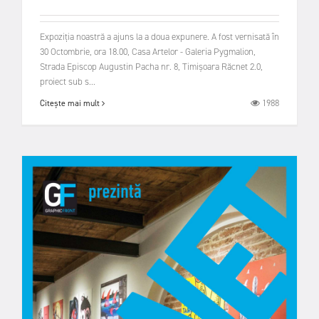
Expoziția noastră a ajuns la a doua expunere. A fost vernisată în
30 Octombrie, ora 18.00, Casa Artelor - Galeria Pygmalion,
Strada Episcop Augustin Pacha nr. 8, Timișoara Răcnet 2.0,
proiect sub s...
1988
Citește mai mult