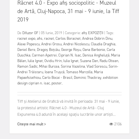
Răcnet 4.0 - Expo afiș sociopolitic - Muzeul
de Artă, Cluj-Napoca, 31 mai - 9 iunie, la Tiff
2019
De
Difuzor GF
|
05 Iunie, 2019
|
Categorie:
afiș
EXPOZIȚII
|
Tags:
racnet expo
,
afis
,
racnet
,
Carlos Boracnet
,
Andrea Dobrin Dinu
,
Alexe Popescu
,
Andrei Grosu
,
Andrei Nicolescu
,
Claudia Draghia
,
Daniel Bere
,
Dragoș Boțcău
,
George Roșu
,
Oana Barbonie
,
Carla
Duschka
,
Carmen Apetrei
,
Ciprian N. Isac
,
Denisa Angheluță
,
Maria
Bălan
,
Iulia Ignat
,
Ovidiu Hrin
,
Iulia Ignat
,
Suzana Dan
,
Radu Oltean
,
Ramon Sadîc
,
Mihai Burcea
,
Sorina Vazelina
,
Vlad Sorescu
,
Sorin-
Andrei Trăistaru
,
Ioana Trușcă
,
Tomaso Marcolla
,
Maria
Papaefstathiou
,
Carlo Bocai - Brasil
,
Dominic Thackray
,
exhibition
design ciprian n. isac
,
poster
,
Tiff și Atelierul de Grafică vă invită în perioada 31 mai - 9 iunie,
la protestul artistic Răcnet 4.0 - Muzeul de Artă - Cluj
Expunerea 4.0 adună în același spațiu lucrările unor artiști...
2106
Citește mai mult