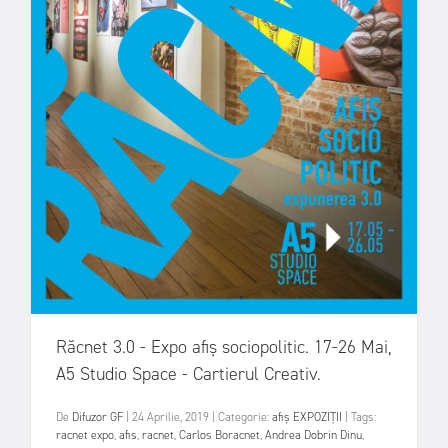
Răcnet 3.0 - Expo afiș sociopolitic. 17-26 Mai,
A5 Studio Space - Cartierul Creativ.
De
Difuzor GF
|
24 Aprilie, 2019
|
Categorie:
afiș
EXPOZIȚII
|
Tags:
racnet expo
,
afis
,
racnet
,
Carlos Boracnet
,
Andrea Dobrin Dinu
,