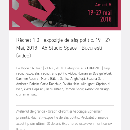
Răcnet 1.0 - expoziție de afiș politic. 19 - 27
Mai, 2018 - A5 Studio Space - București
(video)
De
Ciprian N. Isac
|
21 Mai, 2018
|
Categorie:
afiș
EXPOZIȚII
|
Tags:
racnet expo
,
afis
,
racnet
,
afis politic
,
video
,
Romanian Design Week
,
Carmen Apetrei
,
Maria Bălan
,
Denisa Angheluță
,
Suzana Dan
,
Andreea Dobrin
,
Carla Duschka
,
Ovidiu Hrin
,
Iulia Ignat
,
Ciprian N.
Isac
,
Alexe Popescu
,
Radu Oltean
,
Ramon Sadîc
,
exhibition design
ciprian n. isac
,
Atelierul de grafică - GraphicFront și Asociația Ephemair
prezintă: Răcnet - expoziție de afiș politic. Probabil prima de
acest tip din ultimii 50 de ani. Expunerea este eveniment conex
Roma...