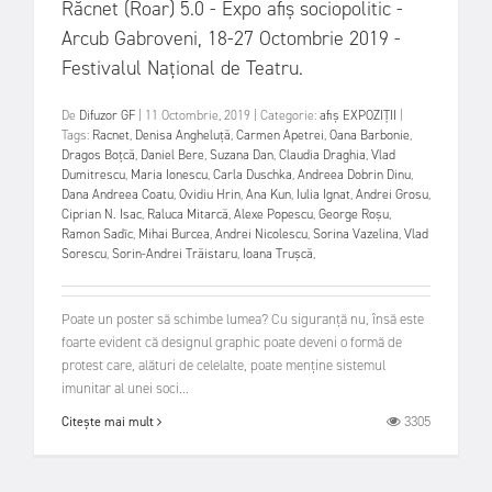
Răcnet (Roar) 5.0 - Expo afiș sociopolitic -
Arcub Gabroveni, 18-27 Octombrie 2019 -
Festivalul Național de Teatru.
De
Difuzor GF
|
11 Octombrie, 2019
|
Categorie:
afiș
EXPOZIȚII
|
Tags:
Racnet
,
Denisa Angheluță
,
Carmen Apetrei
,
Oana Barbonie
,
Dragos Boțcă
,
Daniel Bere
,
Suzana Dan
,
Claudia Draghia
,
Vlad
Dumitrescu
,
Maria Ionescu
,
Carla Duschka
,
Andreea Dobrin Dinu
,
Dana Andreea Coatu
,
Ovidiu Hrin
,
Ana Kun
,
Iulia Ignat
,
Andrei Grosu
,
Ciprian N. Isac
,
Raluca Mitarcă
,
Alexe Popescu
,
George Roșu
,
Ramon Sadîc
,
Mihai Burcea
,
Andrei Nicolescu
,
Sorina Vazelina
,
Vlad
Sorescu
,
Sorin-Andrei Trăistaru
,
Ioana Trușcă
,
Poate un poster să schimbe lumea? Cu siguranță nu, însă este
foarte evident că designul graphic poate deveni o formă de
protest care, alături de celelalte, poate menține sistemul
imunitar al unei soci...
3305
Citește mai mult