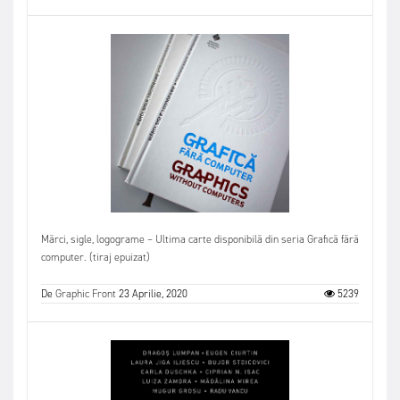
Mărci, sigle, logograme – Ultima carte disponibilă din seria Grafică fără
computer. (tiraj epuizat)
De
Graphic Front
23 Aprilie, 2020
5239