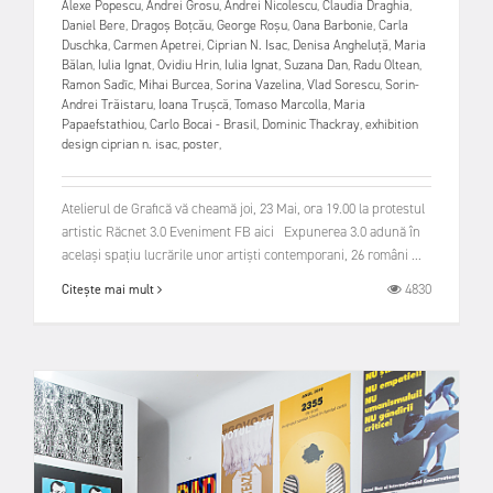
Alexe Popescu
,
Andrei Grosu
,
Andrei Nicolescu
,
Claudia Draghia
,
Daniel Bere
,
Dragoș Boțcău
,
George Roșu
,
Oana Barbonie
,
Carla
Duschka
,
Carmen Apetrei
,
Ciprian N. Isac
,
Denisa Angheluță
,
Maria
Bălan
,
Iulia Ignat
,
Ovidiu Hrin
,
Iulia Ignat
,
Suzana Dan
,
Radu Oltean
,
Ramon Sadîc
,
Mihai Burcea
,
Sorina Vazelina
,
Vlad Sorescu
,
Sorin-
Andrei Trăistaru
,
Ioana Trușcă
,
Tomaso Marcolla
,
Maria
Papaefstathiou
,
Carlo Bocai - Brasil
,
Dominic Thackray
,
exhibition
design ciprian n. isac
,
poster
,
Atelierul de Grafică vă cheamă joi, 23 Mai, ora 19.00 la protestul
artistic Răcnet 3.0 Eveniment FB aici Expunerea 3.0 adună în
același spațiu lucrările unor artiști contemporani, 26 români ...
4830
Citește mai mult