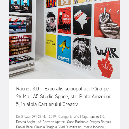
Răcnet 3.0 – Expo afiș sociopolitic. Până pe
26 Mai, A5 Studio Space, str. Piața Amzei nr.
5, în albia Cartierului Creativ
De
Difuzor GF
|
23 Mai, 2019
|
Categorie:
afiș
|
Tags:
racnet 3.0
,
Denisa Angheluță
,
Carmen Apetrei
,
Oana Barbonie
,
Dragos Botcau
,
Daniel Bere
,
Claudia Draghia
,
Vlad Dumitrescu
,
Maria Ionescu
,