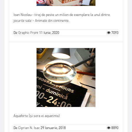
Ioan Nicolau - tiraj de peste un milion de exemplare la unul dintre
jocurile sale – Animale din continente.
De
Graphic Front
11 Iunie, 2020
7093
Aquaforte (și sora ei aquatinta)
De
Ciprian N. Isac
29 Ianuarie, 2018
8890