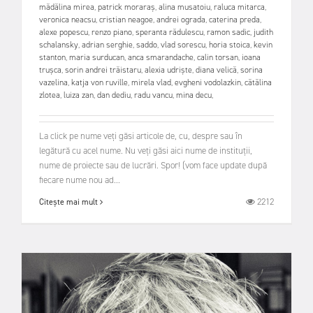
mădălina mirea
,
patrick moraraș
,
alina musatoiu
,
raluca mitarca
,
veronica neacsu
,
cristian neagoe
,
andrei ograda
,
caterina preda
,
alexe popescu
,
renzo piano
,
speranta rădulescu
,
ramon sadic
,
judith
schalansky
,
adrian serghie
,
saddo
,
vlad sorescu
,
horia stoica
,
kevin
stanton
,
maria surducan
,
anca smarandache
,
calin torsan
,
ioana
trușca
,
sorin andrei trăistaru
,
alexia udriște
,
diana velică
,
sorina
vazelina
,
katja von ruville
,
mirela vlad
,
evgheni vodolazkin
,
cătălina
zlotea
,
luiza zan
,
dan dediu
,
radu vancu
,
mina decu
,
La click pe nume veți găsi articole de, cu, despre sau în
legătură cu acel nume. Nu veți găsi aici nume de instituții,
nume de proiecte sau de lucrări. Spor! (vom face update după
fiecare nume nou ad...
2212
Citește mai mult