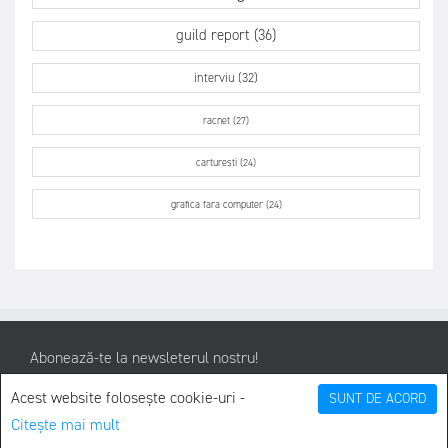
guild report (36)
interviu (32)
racnet (27)
carturesti (24)
grafica fara computer (24)
Abonează-te la newsleterul nostru!
Vei primi în medie o știre săptămânală bazată pe informație la zi
Acest website folosește cookie-uri -
SUNT DE ACORD
sau de arhivă. Design, eveniment, interviu, relatate de în jur de
Citește mai mult
zece autori. Nu doar din București ci și din alte orașe. De crezi că ai