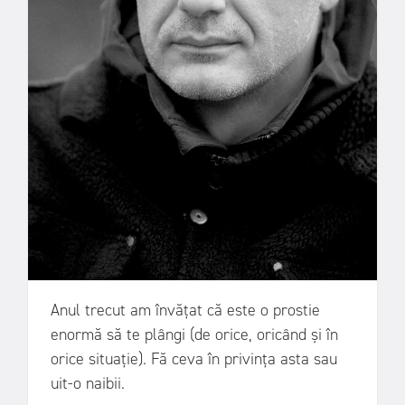
Anul trecut am învățat că este o prostie
enormă să te plângi (de orice, oricând și în
orice situație). Fă ceva în privința asta sau
uit-o naibii.