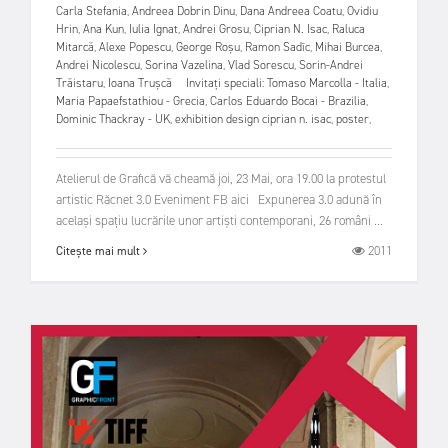
Carla Stefania
,
Andreea Dobrin Dinu
,
Dana Andreea Coatu
,
Ovidiu
Hrin
,
Ana Kun
,
Iulia Ignat
,
Andrei Grosu
,
Ciprian N. Isac
,
Raluca
Mitarcă
,
Alexe Popescu
,
George Roșu
,
Ramon Sadîc
,
Mihai Burcea
,
Andrei Nicolescu
,
Sorina Vazelina
,
Vlad Sorescu
,
Sorin-Andrei
Trăistaru
,
Ioana Trușcă Invitați speciali: Tomaso Marcolla - Italia
,
Maria Papaefstathiou - Grecia
,
Carlos Eduardo Bocai - Brazilia
,
Dominic Thackray - UK
,
exhibition design ciprian n. isac
,
poster
,
Atelierul de Grafică vă cheamă joi, 23 Mai, ora 19.00 la protestul
artistic Răcnet 3.0 Eveniment FB aici Expunerea 3.0 adună în
același spațiu lucrările unor artiști contemporani, 26 români ...
2011
Citește mai mult