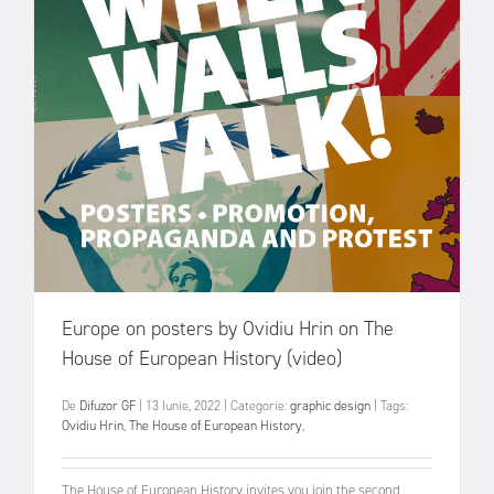
Europe on posters by Ovidiu Hrin on The
House of European History (video)
De
Difuzor GF
|
13 Iunie, 2022
|
Categorie:
graphic design
|
Tags:
Ovidiu Hrin
,
The House of European History
,
The House of European History invites you join the second