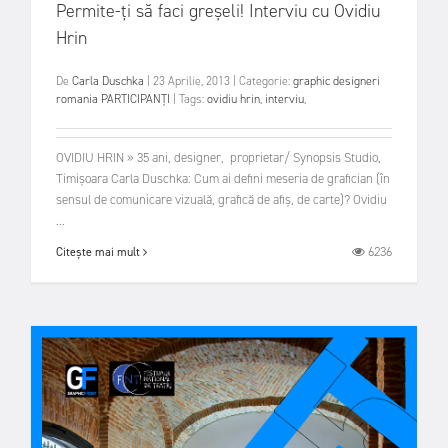
Permite-ți să faci greșeli! Interviu cu Ovidiu
Hrin
De
Carla Duschka
|
23 Aprilie, 2013
|
Categorie:
graphic designeri
romania
PARTICIPANȚI
|
Tags:
ovidiu hrin
,
interviu
,
OVIDIU HRIN » 35 ani, designer, proprietar/ Synopsis Studio,
Timișoara Carla Duschka: Cum ai defini meseria de grafician (în
sensul de comunicare vizuală, grafică de afiș, de carte)? Ovidiu
...
6236
Citește mai mult