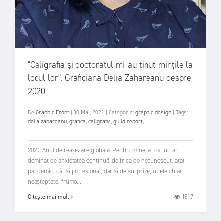
"Caligrafia și doctoratul mi-au ținut mințile la
locul lor". Graficiana Delia Zahareanu despre
2020
De
Graphic Front
|
30 Mai, 2021
|
Categorie:
graphic design
|
Tags:
delia zahareanu
,
grafica
,
caligrafie
,
guild report
,
2020. Anul de reașezare globală. Pentru mine, a fost un an
dominat de anxietatea continuă, de frica de necunoscut, atât
pandemic, cât și profesional, dar și de surprize, unele chiar
neașteptate, frumo...
1817
Citește mai mult