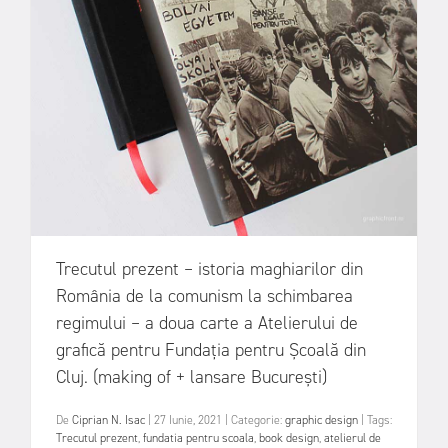
Trecutul prezent – istoria maghiarilor din
România de la comunism la schimbarea
regimului – a doua carte a Atelierului de
grafică pentru Fundația pentru Școală din
Cluj. (making of + lansare București)
De
Ciprian N. Isac
|
27 Iunie, 2021
|
Categorie:
graphic design
|
Tags:
Trecutul prezent
,
fundatia pentru scoala
,
book design
,
atelierul de