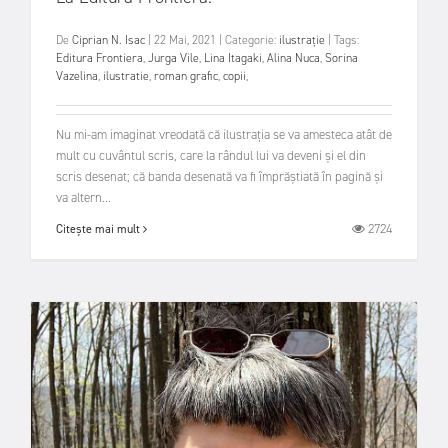
De
Ciprian N. Isac
|
22 Mai, 2021
|
Categorie:
ilustrație
|
Tags:
Editura Frontiera
,
Jurga Vile
,
Lina Itagaki
,
Alina Nuca
,
Sorina
Vazelina
,
ilustratie
,
roman grafic
,
copii
,
Nu mi-am imaginat vreodată că ilustrația se va amesteca atât de
mult cu cuvântul scris, care la rândul lui va deveni și el din
scris desenat; că banda desenată va fi împrăștiată în pagină și
va altern...
2724
Citește mai mult