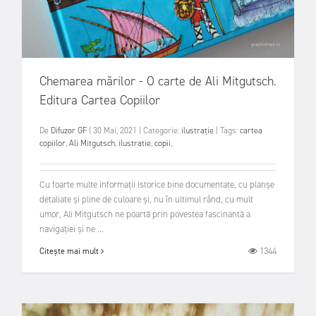
Chemarea mărilor - O carte de Ali Mitgutsch.
Editura Cartea Copiilor
De
Difuzor GF
|
30 Mai, 2021
|
Categorie:
ilustrație
|
Tags:
cartea
copiilor
,
Ali Mitgutsch
,
ilustratie
,
copii
,
Cu foarte multe informații istorice bine documentate, cu planșe
detaliate și pline de culoare și, nu în ultimul rând, cu mult
umor, Ali Mitgutsch ne poartă prin povestea fascinantă a
navigației și ne ...
1344
Citește mai mult