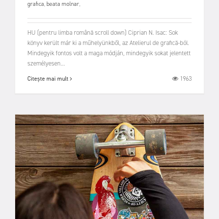
grafica
,
beata molnar
,
HU (pentru limba română scroll down) Ciprian N. Isac: Sok
könyv került már ki a műhelyünkből, az Atelierul de grafică-ból.
Mindegyik fontos volt a maga módján, mindegyik sokat jelentett
személyesen...
1963
Citește mai mult