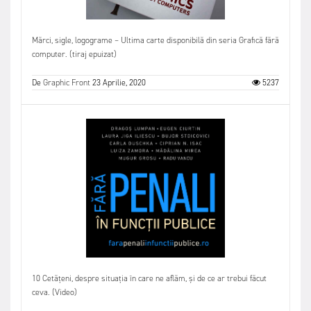
Mărci, sigle, logograme – Ultima carte disponibilă din seria Grafică fără
computer. (tiraj epuizat)
De
Graphic Front
23 Aprilie, 2020
5237
10 Cetățeni, despre situația în care ne aflăm, și de ce ar trebui făcut
ceva. (Video)