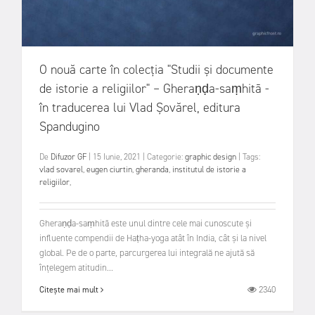
O nouă carte în colecția "Studii și documente
de istorie a religiilor" – Gheraṇḍa-saṃhitā -
în traducerea lui Vlad Șovărel, editura
Spandugino
De
Difuzor GF
|
15 Iunie, 2021
|
Categorie:
graphic design
|
Tags:
vlad sovarel
,
eugen ciurtin
,
gheranda
,
institutul de istorie a
religiilor
,
Gheraṇḍa-saṃhitā este unul dintre cele mai cunoscute și
influente compendii de Haṭha-yoga atât în India, cât și la nivel
global. Pe de o parte, parcurgerea lui integrală ne ajută să
înțelegem atitudin...
2340
Citește mai mult