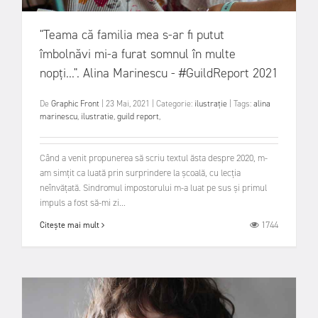
"Teama că familia mea s-ar fi putut
îmbolnăvi mi-a furat somnul în multe
nopți...". Alina Marinescu - #GuildReport 2021
De
Graphic Front
|
23 Mai, 2021
|
Categorie:
ilustrație
|
Tags:
alina
marinescu
,
ilustratie
,
guild report
,
Când a venit propunerea să scriu textul ăsta despre 2020, m-
am simțit ca luată prin surprindere la școală, cu lecția
neînvățată. Sindromul impostorului m-a luat pe sus și primul
impuls a fost să-mi zi...
1744
Citește mai mult