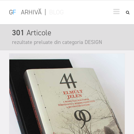
G
F
ARHIVĂ
|
BLOG
301
Articole
rezultate preluate din categoria DESIGN