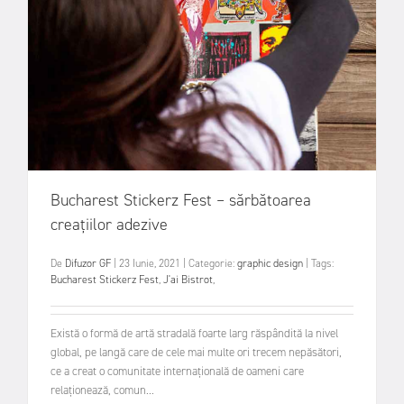
Bucharest Stickerz Fest – sărbătoarea
creațiilor adezive
De
Difuzor GF
|
23 Iunie, 2021
|
Categorie:
graphic design
|
Tags:
Bucharest Stickerz Fest
,
J'ai Bistrot
,
Există o formă de artă stradală foarte larg răspândită la nivel
global, pe langă care de cele mai multe ori trecem nepăsători,
ce a creat o comunitate internațională de oameni care
relaționează, comun...