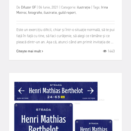
De
Difuzor GF
|
06 Iunie, 2021
|
Categorie:
ilustrație
|
Tags:
Irina
Motroc
,
fotografie
,
ilustratie
,
guild report
,
Este un exercițiu dificil, chiar și într-o situație normală, să te pui
față în față cu tine, să faci curățenie, să alegi ce rămâne și ce
pleacă dintr-un an. Așa că, atunci când am primit invitația de ...
1443
Citește mai mult