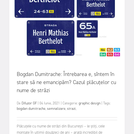
Bogdan Dumitrache: Întrebarea e, sîntem în
stare să ne emancipăm? Cazul plăcuțelor cu
nume de străzi
De
Difuzor GF
|
04 Iunie, 2021
|
Categorie:
graphic design
|
Tags:
bogdan dumitrache
,
semnalizare
,
strazi
,
Plăcuțele cu nume de străzi din București – le știți, cele
montate în ultimii douăzeci de ani – arată incredibil de