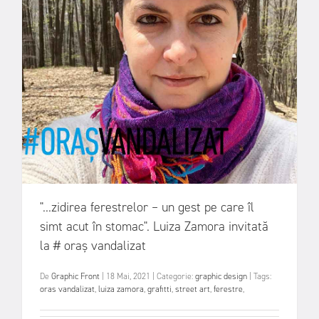
"...zidirea ferestrelor – un gest pe care îl
simt acut în stomac". Luiza Zamora invitată
la # oraș vandalizat
De
Graphic Front
|
18 Mai, 2021
|
Categorie:
graphic design
|
Tags:
oras vandalizat
,
luiza zamora
,
grafitti
,
street art
,
ferestre
,