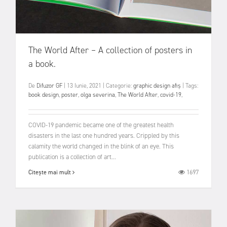
The World After – A collection of posters in
a book.
De
Difuzor GF
|
13 Iunie, 2021
|
Categorie:
graphic design
afiș
|
Tags:
book design
,
poster
,
olga severina
,
The World After
,
covid-19
,
COVID-19 pandemic became one of the greatest health
disasters in the last one hundred years. Crippled by this
calamity the world changed in the blink of an eye. This
publication is a collection of art...
1697
Citește mai mult