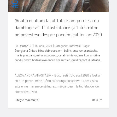
"Anul trecut am făcut tot ce am putut să nu
damblagesc". 11 ilustratoare și 1 ilustrator
ne povestesc despre pandemicul lor an 2020
De
Difuzor GF
|
18 Iunie, 2021
|
Categorie:
ilustrație
|
Tags:
Georgiana Chitac
,
irina dobrescu
,
emi balint
,
anca smarandache
,
maria pruteanu
,
miruna popescu
,
catalina nistor
,
ana kun
,
cristina
dandu
,
andra badeaalexa andra anasatasia
,
guild report
,
ilustratie
,
,
ALEXA ANDRA ANASTASIA – București (foto sus) 2020 a fost un
an bun pentru mine. Când au anunțat lockdown-ul am zis că
asta e, nu mai am ce să lucrez, mă gândeam la tot felul de idei
alternative. Pe d...
3076
Citește mai mult