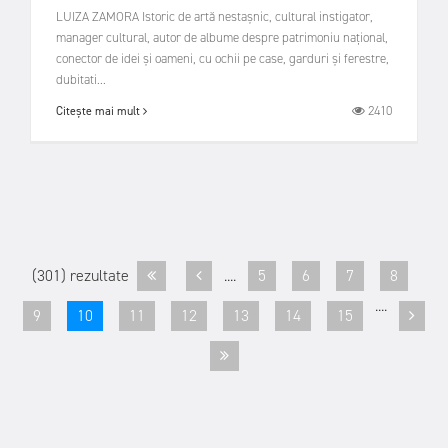
LUIZA ZAMORA Istoric de artă nestașnic, cultural instigator,
manager cultural, autor de albume despre patrimoniu național,
conector de idei și oameni, cu ochii pe case, garduri și ferestre,
dubitati...
2410
Citește mai mult
(301) rezultate
....
5
6
7
8
....
9
10
11
12
13
14
15