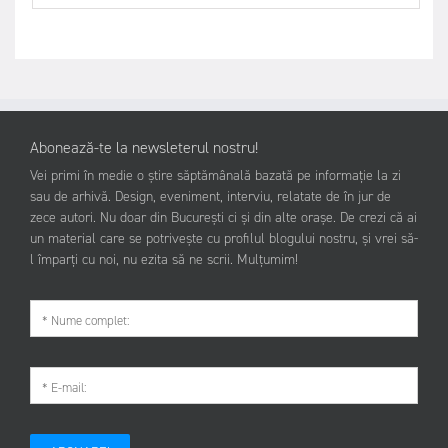
Abonează-te la newsleterul nostru!
Vei primi în medie o știre săptămânală bazată pe informație la zi
sau de arhivă. Design, eveniment, interviu, relatate de în jur de
zece autori. Nu doar din București ci și din alte orașe. De crezi că ai
un material care se potrivește cu profilul blogului nostru, și vrei să-
l împarți cu noi, nu ezita să ne scrii. Mulțumim!