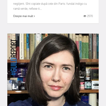
neglijent. Sînt copiate după cele din Paris: fundal indigo cu
ramă verde, reflexe ti...
2570
Citește mai mult