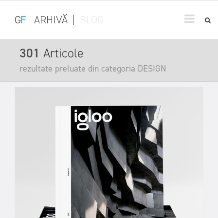
G
F
ARHIVĂ
|
BLOG
301
Articole
rezultate preluate din categoria DESIGN