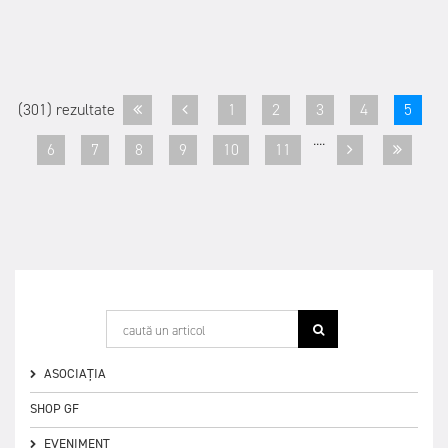
(301) rezultate
1
2
3
4
5
....
6
7
8
9
10
11
ASOCIAȚIA
SHOP GF
EVENIMENT