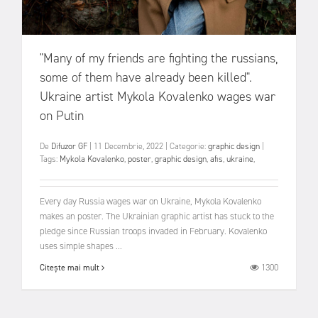
"Many of my friends are fighting the russians,
some of them have already been killed".
Ukraine artist Mykola Kovalenko wages war
on Putin
De
Difuzor GF
|
11 Decembrie, 2022
|
Categorie:
graphic design
|
Tags:
Mykola Kovalenko
,
poster
,
graphic design
,
afis
,
ukraine
,
Every day Russia wages war on Ukraine, Mykola Kovalenko
makes an poster. The Ukrainian graphic artist has stuck to the
pledge since Russian troops invaded in February. Kovalenko
uses simple shapes ...
1300
Citește mai mult