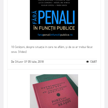
10 Cetățeni, despre situația în care ne aflăm, și de ce ar trebui făcut
ceva. (Video)
De
Difuzor GF
05 Iulie, 2018
13687