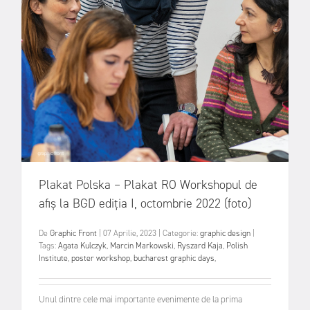
Plakat Polska – Plakat RO Workshopul de
afiș la BGD ediția I, octombrie 2022 (foto)
De
Graphic Front
|
07 Aprilie, 2023
|
Categorie:
graphic design
|
Tags:
Agata Kulczyk
,
Marcin Markowski
,
Ryszard Kaja
,
Polish
Institute
,
poster workshop
,
bucharest graphic days
,
Unul dintre cele mai importante evenimente de la prima