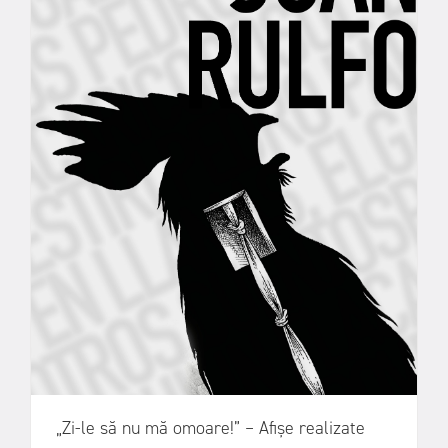
„Zi-le să nu mă omoare!” – Afișe realizate