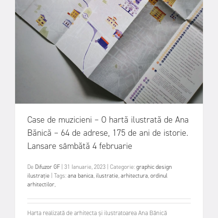
Case de muzicieni – O hartă ilustrată de Ana
Bănică – 64 de adrese, 175 de ani de istorie.
Lansare sâmbătă 4 februarie
De
Difuzor GF
|
31 Ianuarie, 2023
|
Categorie:
graphic design
ilustrație
|
Tags:
ana banica
,
ilustratie
,
arhitectura
,
ordinul
arhitectilor
,
Harta realizată de arhitecta și ilustratoarea Ana Bănică