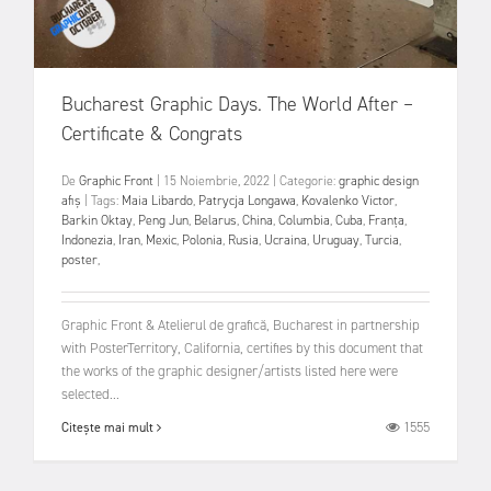
Bucharest Graphic Days. The World After –
Certificate & Congrats
De
Graphic Front
|
15 Noiembrie, 2022
|
Categorie:
graphic design
afiș
|
Tags:
Maia Libardo
,
Patrycja Longawa
,
Kovalenko Victor
,
Barkin Oktay
,
Peng Jun
,
Belarus
,
China
,
Columbia
,
Cuba
,
Franța
,
Indonezia
,
Iran
,
Mexic
,
Polonia
,
Rusia
,
Ucraina
,
Uruguay
,
Turcia
,
poster
,
Graphic Front & Atelierul de grafică, Bucharest in partnership
with PosterTerritory, California, certifies by this document that
the works of the graphic designer/artists listed here were
selected...
1555
Citește mai mult