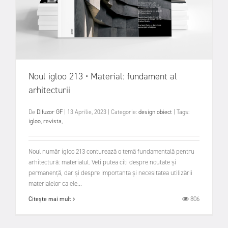
Noul igloo 213 • Material: fundament al
arhitecturii
De
Difuzor GF
|
13 Aprilie, 2023
|
Categorie:
design obiect
|
Tags:
igloo
,
revista
,
Noul număr igloo 213 conturează o temă fundamentală pentru
arhitectură: materialul. Veți putea citi despre noutate și
permanență, dar și despre importanța și necesitatea utilizării
materialelor ca ele...
806
Citește mai mult