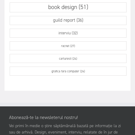
book design (51)
guild report (36)
interviu (32)
racnet (27)
carturesti (24)
grafica fara computer (24)
Abonează-te la newsleterul nostru!
Vei primi în medie o știre săptămânală bazată pe informație la zi
sau de arhivă. Design, eveniment, interviu, relatate de în jur de