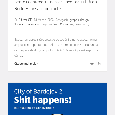
pentru centenarul nașterii scriitorului Juan
Rulfo + lansare de carte
De
Difuzor GF
|
13 Martie, 2023
|
Categorie:
graphic design
ilustrație
carte
afiș
|
Tags:
Instituto Cervantes
,
Juan Rulfo
,
Expoziția reprezintă o selecție de lucrări dintr-o expoziție mai
amplă, care a purtat titlul „Zi-le să nu mă omoare!”, titlul uneia
dintre prozele din „Câmpul în flăcări”. Această primă expoziție
gând...
1194
Citește mai mult