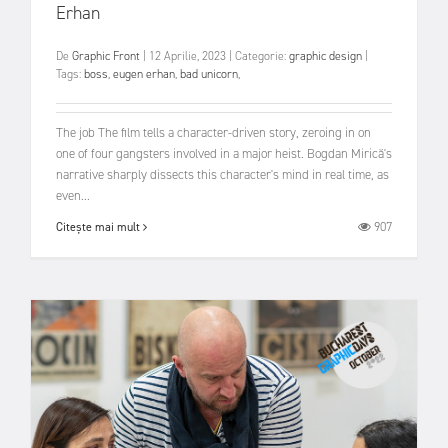
Erhan
De
Graphic Front
|
12 Aprilie, 2023
|
Categorie:
graphic design
|
Tags:
boss
,
eugen erhan
,
bad unicorn
,
The job ‍The film tells a character-driven story, zeroing in on
one of four gangsters involved in a major heist. Bogdan Mirică's
narrative sharply dissects this character's mind in real time, as
even...
907
Citește mai mult