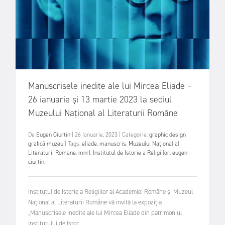
Manuscrisele inedite ale lui Mircea Eliade –
26 ianuarie și 13 martie 2023 la sediul
Muzeului Național al Literaturii Române
De
Eugen Ciurtin
|
26 Ianuarie, 2023
|
Categorie:
graphic design
grafică
muzeu
|
Tags:
eliade
,
manuscris
,
Muzeului Național al
Literaturii Romane
,
mnrl
,
Institutul de Istorie a Religiilor
,
eugen
ciurtin
,
Institutul de Istorie a Religiilor al Academiei Române și Muzeul
Național al Literaturii Române vă invită la expoziția
„Manuscrisele inedite ale lui Mircea Eliade din patrimoniul
Institutului de Istor...