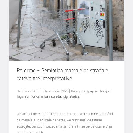
Palermo – Semiotica marcajelor stradale,
câteva fire interpretative.
De
Difuzor GF
|
17 Decembrie, 2022
|
Categorie:
graphic design
|
Tags:
semiotica
,
urban
,
stradal
,
signaletica
,
Un articol de Mihai S. Rusu O harababură de semne. Un bâlci
de mesaje. O babilonie de texte. Pe fundaluri de fațade
scorojite, barocuri decadente și rufe întinse pe balcoane. Așa
zgârie retina urb...