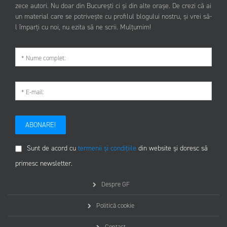
zece autori. Nu doar din București ci și din alte orașe. De crezi că ai
un material care se potrivește cu profilul blogului nostru, și vrei să-
l împarți cu noi, nu ezita să ne scrii. Mulțumim!
ABONARE!
Sunt de acord cu
termenii și condițiile
din website și doresc să
primesc newsletter.
Despre GF
Politică cookie
Contact