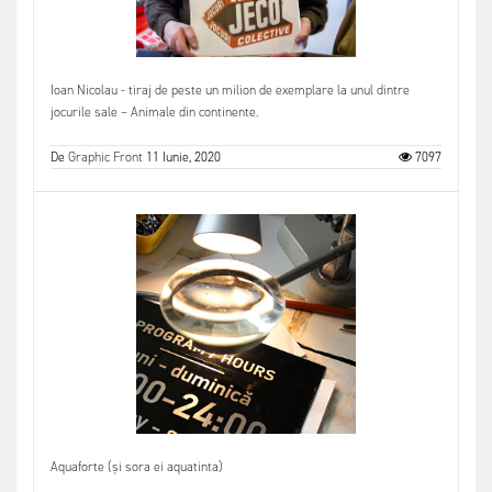
Ioan Nicolau - tiraj de peste un milion de exemplare la unul dintre
jocurile sale – Animale din continente.
De
Graphic Front
11 Iunie, 2020
7097
Aquaforte (și sora ei aquatinta)