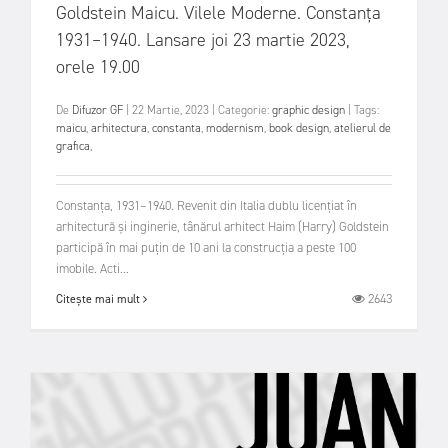
Goldstein Maicu. Vilele Moderne. Constanța
1931–1940. Lansare joi 23 martie 2023,
orele 19.00
De
Difuzor GF
|
22 Martie, 2023
|
Categorie:
graphic design
|
Tags:
maicu
,
arhitectura
,
constanta
,
modernism
,
book design
,
atelierul de
grafica
,
Constanța, 1931–1940. Revenit din Italia dublu licențiat în
arhitectură și inginerie, tânărul arhitect Haim (Harry) Goldstein
participă în mai puțin de 10 ani la construcția a peste 100
imobile. Acti...
2643
Citește mai mult