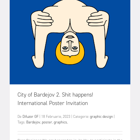
City of Bardejov 2. Shit happens!
International Poster Invitation
De
Difuzor GF
|
18 Februarie, 2023
|
Categorie:
graphic design
|
Tags:
Bardejov
,
poster
,
graphics
,