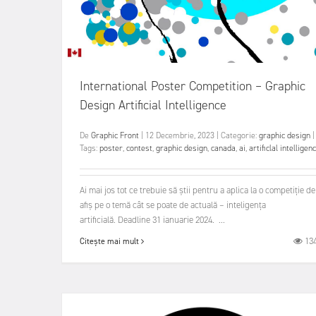
International Poster Competition – Graphic
Design Artificial Intelligence
De
Graphic Front
|
12 Decembrie, 2023
|
Categorie:
graphic design
|
Tags:
poster
,
contest
,
graphic design
,
canada
,
ai
,
artificlal intelligen
Ai mai jos tot ce trebuie să știi pentru a aplica la o competiție de
afiș pe o temă cât se poate de actuală – inteligența
artificială. Deadline 31 ianuarie 2024. ...
13
Citește mai mult