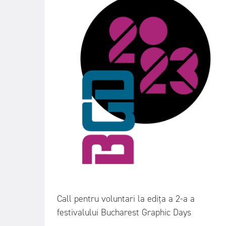
Call pentru voluntari la edița a 2-a a
festivalului Bucharest Graphic Days