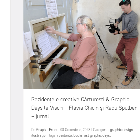
Rezidențele creative Cărturești & Graphic
Days la Viscri – Flavia Chicin și Radu Spulber
– jurnal
De
Graphic Front
|
08 Octombrie, 2023
|
Categorie:
graphic design
ilustrație
|
Tags:
rezidente
,
bucharest graphic days
,