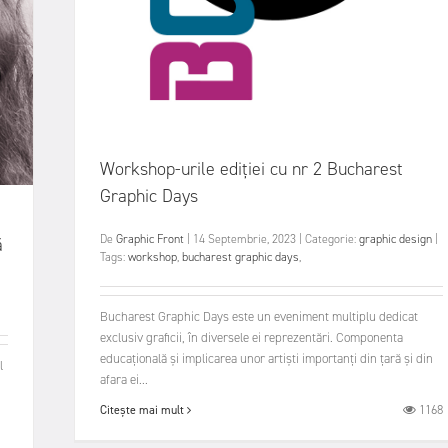
Workshop-urile ediției cu nr 2 Bucharest
Graphic Days
De
Graphic Front
|
14 Septembrie, 2023
|
Categorie:
graphic design
|
ă
Tags:
workshop
,
bucharest graphic days
,
Bucharest Graphic Days este un eveniment multiplu dedicat
exclusiv graficii, în diversele ei reprezentări. Componenta
educațională și implicarea unor artiști importanți din țară și din
l
afara ei...
1168
Citește mai mult