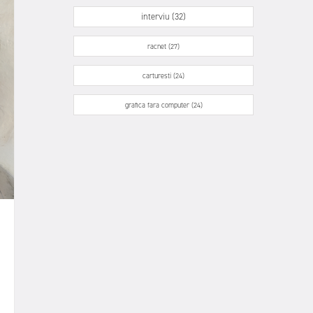
interviu (32)
racnet (27)
carturesti (24)
grafica fara computer (24)