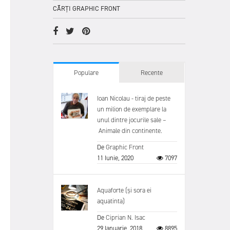
CĂRȚI GRAPHIC FRONT
Populare
Recente
Ioan Nicolau - tiraj de peste
un milion de exemplare la
unul dintre jocurile sale –
Animale din continente.
De
Graphic Front
11 Iunie, 2020
7097
Aquaforte (și sora ei
aquatinta)
De
Ciprian N. Isac
29 Ianuarie, 2018
8895