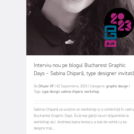
Interviu nou pe blogul Bucharest Graphic
Days – Sabina Chipară, type designer invitat
De
Difuzor GF
|
02 Septembrie, 2023
|
Categorie:
graphic design
|
Tags:
type design
,
sabina chipara
,
workshop
,
Sabina Chipară va susține un workshop și o conferință în cadru
Bucharest Graphic Days. Încă mai găsiți locuri disponibile la
workshop aici. Andreea Ioana Ionescu a stat de vorbă cu ea
despre tras...