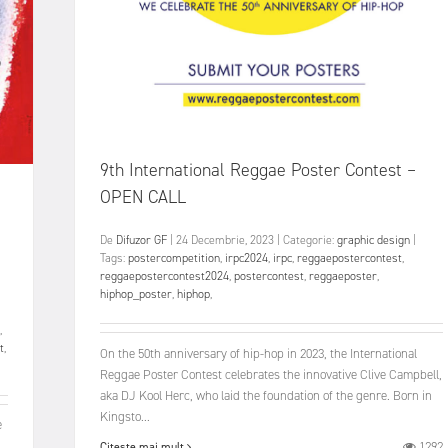
9th International Reggae Poster Contest –
OPEN CALL
De
Difuzor GF
|
24 Decembrie, 2023
|
Categorie:
graphic design
|
Tags:
postercompetition
,
irpc2024
,
irpc
,
reggaepostercontest
,
reggaepostercontest2024
,
postercontest
,
reggaeposter
,
hiphop_poster
,
hiphop
,
,
t
,
On the 50th anniversary of hip-hop in 2023, the International
Reggae Poster Contest celebrates the innovative Clive Campbell,
aka DJ Kool Herc, who laid the foundation of the genre. Born in
Kingsto...
e
1292
Citește mai mult