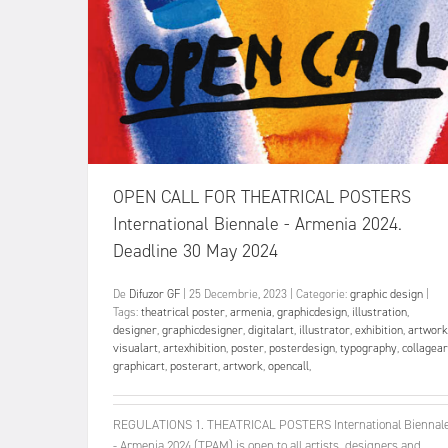
OPEN CALL FOR THEATRICAL POSTERS
International Biennale - Armenia 2024.
Deadline 30 May 2024
De
Difuzor GF
|
25 Decembrie, 2023
|
Categorie:
graphic design
|
Tags:
theatrical poster
,
armenia
,
graphicdesign
,
illustration
,
designer
,
graphicdesigner
,
digitalart
,
illustrator
,
exhibition
,
artwork
visualart
,
artexhibition
,
poster
,
posterdesign
,
typography
,
collagear
graphicart
,
posterart
,
artwork
,
opencall
,
REGULATIONS 1. THEATRICAL POSTERS International Biennal
- Armenia 2024 (TPAM) is open to all artists, designers and