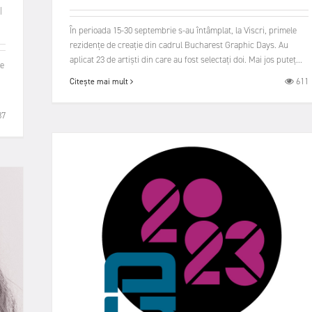
|
În perioada 15-30 septembrie s-au întâmplat, la Viscri, primele
rezidențe de creație din cadrul Bucharest Graphic Days. Au
aplicat 23 de artiști din care au fost selectați doi. Mai jos puteț...
ne
611
Citește mai mult
87