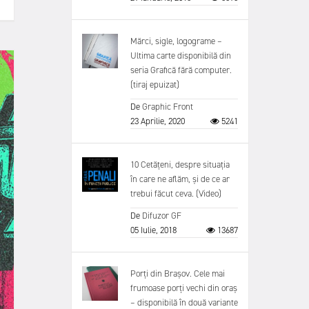
Mărci, sigle, logograme –
Ultima carte disponibilă din
seria Grafică fără computer.
(tiraj epuizat)
De
Graphic Front
23 Aprilie, 2020
5241
10 Cetățeni, despre situația
în care ne aflăm, și de ce ar
trebui făcut ceva. (Video)
De
Difuzor GF
05 Iulie, 2018
13687
Porți din Brașov. Cele mai
frumoase porți vechi din oraș
– disponibilă în două variante