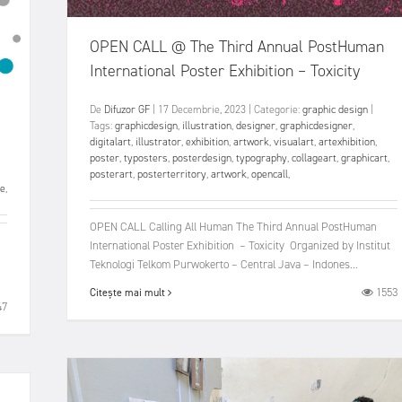
OPEN CALL @ The Third Annual PostHuman
International Poster Exhibition – Toxicity
De
Difuzor GF
|
17 Decembrie, 2023
|
Categorie:
graphic design
|
Tags:
graphicdesign
,
illustration
,
designer
,
graphicdesigner
,
digitalart
,
illustrator
,
exhibition
,
artwork
,
visualart
,
artexhibition
,
poster
,
typosters
,
posterdesign
,
typography
,
collageart
,
graphicart
,
posterart
,
posterterritory
,
artwork
,
opencall
,
ce
,
OPEN CALL Calling All Human The Third Annual PostHuman
International Poster Exhibition – Toxicity Organized by Institut
Teknologi Telkom Purwokerto – Central Java – Indones...
1553
Citește mai mult
47