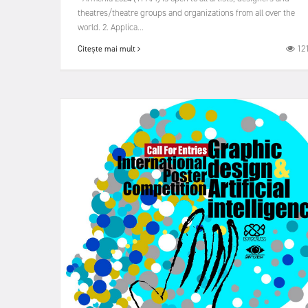
theatres/theatre groups and organizations from all over the
world. 2. Applica...
12
Citește mai mult