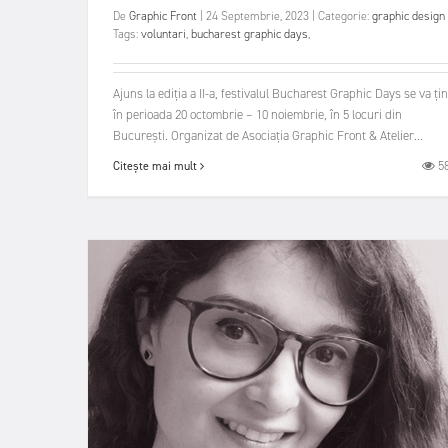
De
Graphic Front
|
24 Septembrie, 2023
|
Categorie:
graphic design
Tags:
voluntari
,
bucharest graphic days
,
Ajuns la ediția a II-a, festivalul Bucharest Graphic Days se va ți
în perioada 20 octombrie – 10 noiembrie, în 5 locuri din
București. Organizat de Asociația Graphic Front & Atelier...
5
Citește mai mult