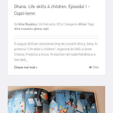
Ghana. Life skills 4 children. Episodul I -
Copiii-lemn
De
Alina Mușătoiu
|
24 Februarie, 2014
|
Categorie:
Africa
|
Tags:
alina musatoiu
,
ghana
,
copii
,
În august 2013 am voluntariat timp de o lună în Africa, Gana, în
proiectul “Life skills 4 children”, organizat de ONG-ul Anter
Craiova. Proiectul a inclus 15 voluntari din toată România şi a
fost dedi...
3064
Citește mai mult