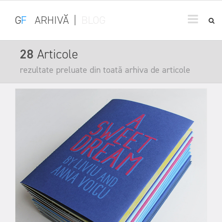
G
F
ARHIVĂ
|
BLOG
28
Articole
rezultate preluate din toată arhiva de articole