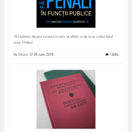
10 Cetățeni, despre situația în care ne aflăm, și de ce ar trebui făcut
ceva. (Video)
De
Difuzor GF
05 Iulie, 2018
13684