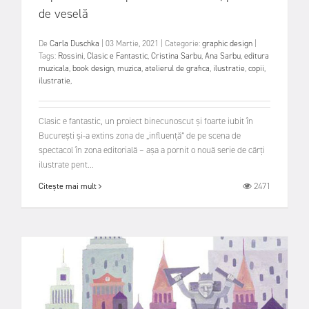
de veselă
De
Carla Duschka
|
03 Martie, 2021
|
Categorie:
graphic design
|
Tags:
Rossini
,
Clasic e Fantastic
,
Cristina Sarbu
,
Ana Sarbu
,
editura
muzicala
,
book design
,
muzica
,
atelierul de grafica
,
ilustratie
,
copii
,
ilustratie
,
Clasic e fantastic, un proiect binecunoscut și foarte iubit în
București și-a extins zona de „influență” de pe scena de
spectacol în zona editorială – așa a pornit o nouă serie de cărți
ilustrate pent...
2471
Citește mai mult