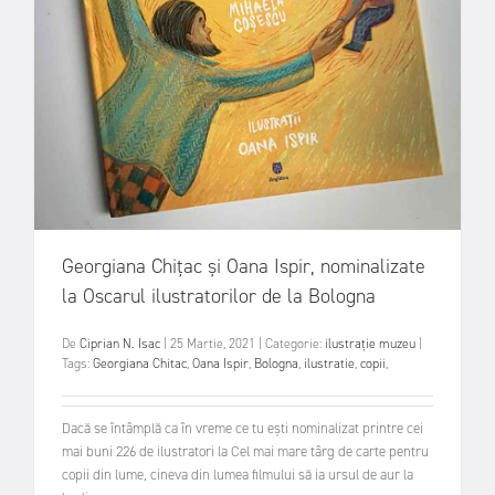
Georgiana Chițac și Oana Ispir, nominalizate
la Oscarul ilustratorilor de la Bologna
De
Ciprian N. Isac
|
25 Martie, 2021
|
Categorie:
ilustrație
muzeu
|
Tags:
Georgiana Chitac
,
Oana Ispir
,
Bologna
,
ilustratie
,
copii
,
Dacă se întâmplă ca în vreme ce tu ești nominalizat printre cei
mai buni 226 de ilustratori la Cel mai mare târg de carte pentru
copii din lume, cineva din lumea filmului să ia ursul de aur la