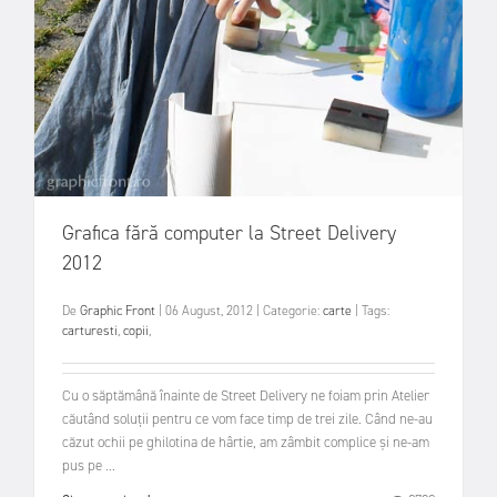
Grafica fără computer la Street Delivery
2012
De
Graphic Front
|
06 August, 2012
|
Categorie:
carte
|
Tags:
carturesti
,
copii
,
Cu o săptămână înainte de Street Delivery ne foiam prin Atelier
căutând soluții pentru ce vom face timp de trei zile. Când ne-au
căzut ochii pe ghilotina de hârtie, am zâmbit complice și ne-am
pus pe ...