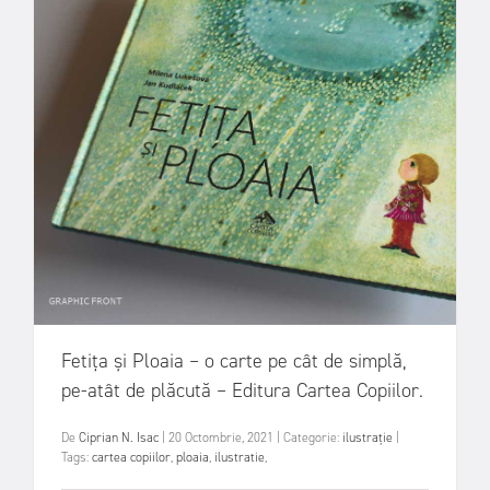
Fetița și Ploaia – o carte pe cât de simplă,
pe-atât de plăcută – Editura Cartea Copiilor.
De
Ciprian N. Isac
|
20 Octombrie, 2021
|
Categorie:
ilustrație
|
Tags:
cartea copiilor
,
ploaia
,
ilustratie
,