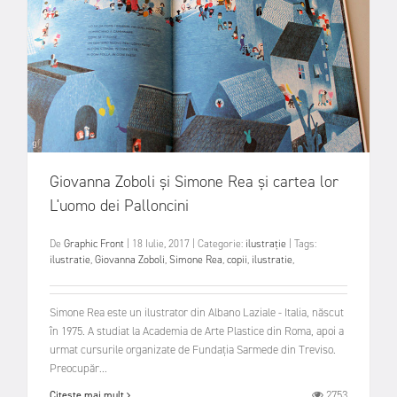
Giovanna Zoboli și Simone Rea și cartea lor
L'uomo dei Palloncini
De
Graphic Front
|
18 Iulie, 2017
|
Categorie:
ilustrație
|
Tags:
ilustratie
,
Giovanna Zoboli
,
Simone Rea
,
copii
,
ilustratie
,
Simone Rea este un ilustrator din Albano Laziale - Italia, născut
în 1975. A studiat la Academia de Arte Plastice din Roma, apoi a
urmat cursurile organizate de Fundația Sarmede din Treviso.
Preocupăr...
2753
Citește mai mult