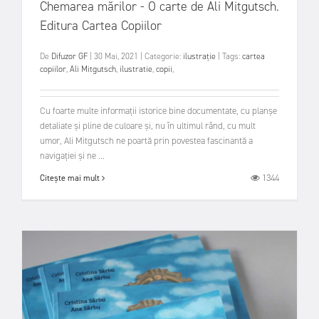
Chemarea mărilor - O carte de Ali Mitgutsch.
Editura Cartea Copiilor
De
Difuzor GF
|
30 Mai, 2021
|
Categorie:
ilustrație
|
Tags:
cartea
copiilor
,
Ali Mitgutsch
,
ilustratie
,
copii
,
Cu foarte multe informații istorice bine documentate, cu planșe
detaliate și pline de culoare și, nu în ultimul rând, cu mult
umor, Ali Mitgutsch ne poartă prin povestea fascinantă a
navigației și ne ...
1344
Citește mai mult