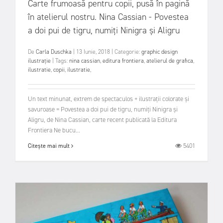
Carte frumoasă pentru copii, pusă în pagină
în atelierul nostru. Nina Cassian - Povestea
a doi pui de tigru, numiți Ninigra și Aligru
De
Carla Duschka
|
13 Iunie, 2018
|
Categorie:
graphic design
ilustrație
|
Tags:
nina cassian
,
editura frontiera
,
atelierul de grafica
,
ilustratie
,
copii
,
ilustratie
,
Un text minunat, extrem de spectaculos + ilustrații colorate și
savuroase = Povestea a doi pui de tigru, numiți Ninigra și
Aligru, de Nina Cassian, carte recent publicată la Editura
Frontiera Ne bucu...
5401
Citește mai mult