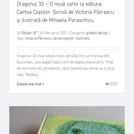
Dragonul 32 – O nouă carte la editura
Cartea Copiilor. Scrisă de Victoria Pătrașcu
și ilustrată de Mihaela Paraschivu.
De
Difuzor GF
|
24 Februarie, 2021
|
Categorie:
graphic design
|
Tags:
Victoria Pătrascu
,
cartea copiilor
,
ilustratie
,
Dragonul 32 chiar există. Este camuflat într-un tramvai din
București, care leagă Piața Unirii de depoul Alexandria. Timp
de mai mulți ani, primăvară, vară, toamnă sau iarnă, eu și fiica
mea, Teodora,...
2027
Citește mai mult