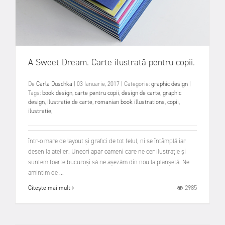
A Sweet Dream. Carte ilustrată pentru copii.
De
Carla Duschka
|
03 Ianuarie, 2017
|
Categorie:
graphic design
|
Tags:
book design
,
carte pentru copii
,
design de carte
,
graphic
design
,
ilustratie de carte
,
romanian book illustrations
,
copii
,
ilustratie
,
într-o mare de layout și grafici de tot felul, ni se întâmplă iar
desen la atelier. Uneori apar oameni care ne cer ilustrație și
suntem foarte bucuroși să ne așezăm din nou la planșetă. Ne
amintim de ...
2985
Citește mai mult