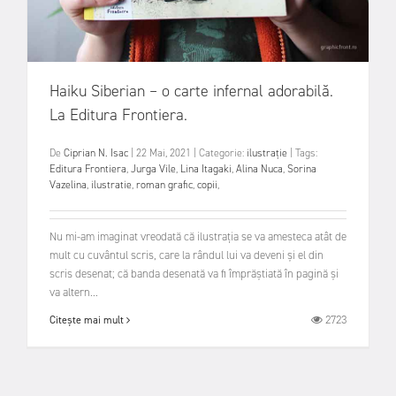
Haiku Siberian – o carte infernal adorabilă.
La Editura Frontiera.
De
Ciprian N. Isac
|
22 Mai, 2021
|
Categorie:
ilustrație
|
Tags:
Editura Frontiera
,
Jurga Vile
,
Lina Itagaki
,
Alina Nuca
,
Sorina
Vazelina
,
ilustratie
,
roman grafic
,
copii
,
Nu mi-am imaginat vreodată că ilustrația se va amesteca atât de
mult cu cuvântul scris, care la rândul lui va deveni și el din
scris desenat; că banda desenată va fi împrăștiată în pagină și
va altern...
2723
Citește mai mult