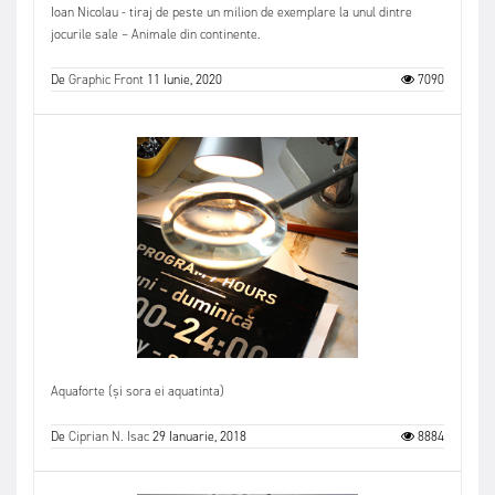
Ioan Nicolau - tiraj de peste un milion de exemplare la unul dintre
jocurile sale – Animale din continente.
De
Graphic Front
11 Iunie, 2020
7090
Aquaforte (și sora ei aquatinta)
De
Ciprian N. Isac
29 Ianuarie, 2018
8884