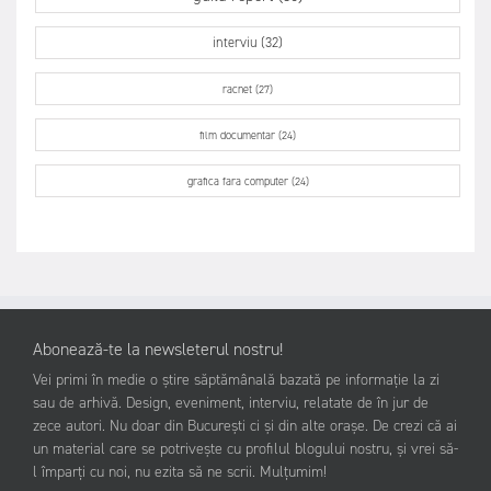
interviu (32)
racnet (27)
film documentar (24)
grafica fara computer (24)
Abonează-te la newsleterul nostru!
Vei primi în medie o știre săptămânală bazată pe informație la zi
sau de arhivă. Design, eveniment, interviu, relatate de în jur de
zece autori. Nu doar din București ci și din alte orașe. De crezi că ai
un material care se potrivește cu profilul blogului nostru, și vrei să-
l împarți cu noi, nu ezita să ne scrii. Mulțumim!