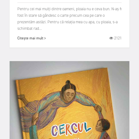
Pentru cei mai mulți dintre oameni, ploaia nu e ceva bun. N-aș fi
fost în stare să gândesc o carte precum cea pe care o
prezentăm astăzi. Pentru că relația mea cu apa, cu ploaia, s-a
schimbat rad...
2121
Citește mai mult