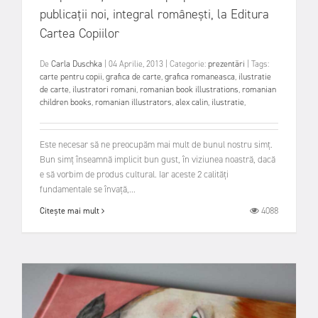
publicații noi, integral românești, la Editura
Cartea Copiilor
De
Carla Duschka
|
04 Aprilie, 2013
|
Categorie:
prezentări
|
Tags:
carte pentru copii
,
grafica de carte
,
grafica romaneasca
,
ilustratie
de carte
,
ilustratori romani
,
romanian book illustrations
,
romanian
children books
,
romanian illustrators
,
alex calin
,
ilustratie
,
Este necesar să ne preocupăm mai mult de bunul nostru simț.
Bun simț înseamnă implicit bun gust, în viziunea noastră, dacă
e să vorbim de produs cultural. Iar aceste 2 calități
fundamentale se învață,...
4088
Citește mai mult