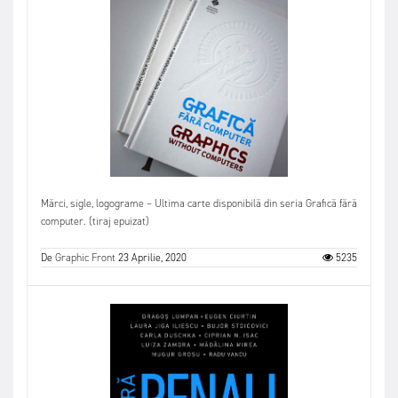
Mărci, sigle, logograme – Ultima carte disponibilă din seria Grafică fără
computer. (tiraj epuizat)
De
Graphic Front
23 Aprilie, 2020
5235