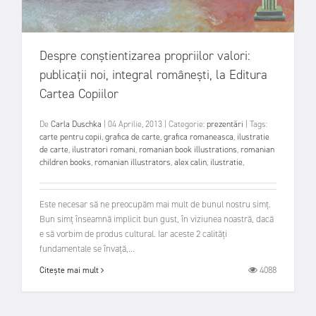
Despre conștientizarea propriilor valori:
publicații noi, integral românești, la Editura
Cartea Copiilor
De
Carla Duschka
|
04 Aprilie, 2013
|
Categorie:
prezentări
|
Tags:
carte pentru copii
,
grafica de carte
,
grafica romaneasca
,
ilustratie
de carte
,
ilustratori romani
,
romanian book illustrations
,
romanian
children books
,
romanian illustrators
,
alex calin
,
ilustratie
,
Este necesar să ne preocupăm mai mult de bunul nostru simț.
Bun simț înseamnă implicit bun gust, în viziunea noastră, dacă
e să vorbim de produs cultural. Iar aceste 2 calități
fundamentale se învață,...
4088
Citește mai mult