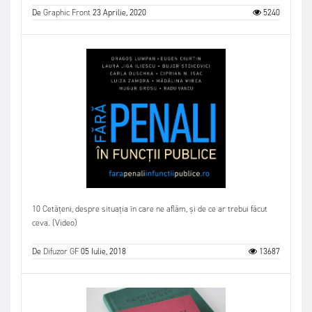
De
Graphic Front
23 Aprilie, 2020
5240
10 Cetățeni, despre situația în care ne aflăm, și de ce ar trebui făcut
ceva. (Video)
De
Difuzor GF
05 Iulie, 2018
13687