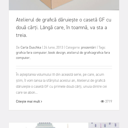
Atelierul de grafică dăruiește o casetă GF cu
două cărți. Lângă care, în toamnă, va sta a
treia.
De
Carla Duschka
|
24 Iunie, 2013
|
Categorie:
prezentări
|
Tags:
grafica fara computer
,
book design
,
atelierul de graficagrafica fara
computer
,
În așteptarea volumului III din această serie, pe care, acum
știm, îl vom lansa la sfârșitul acestui an, Atelierul de grafică
dăruiește o casetă GF cu primele două cărți, unuia dintre cei
care se abon...
3719
Citește mai mult