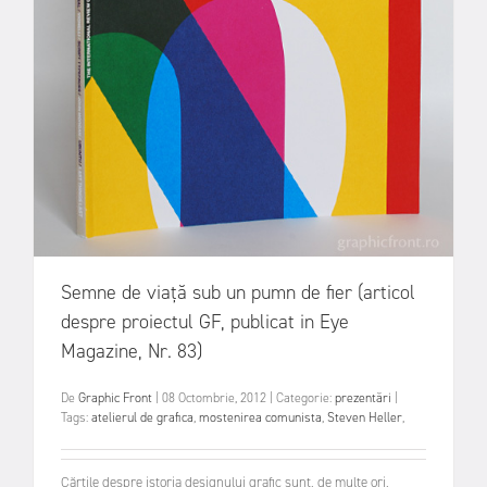
Semne de viaţă sub un pumn de fier (articol
despre proiectul GF, publicat in Eye
Magazine, Nr. 83)
De
Graphic Front
|
08 Octombrie, 2012
|
Categorie:
prezentări
|
Tags:
atelierul de grafica
,
mostenirea comunista
,
Steven Heller
,
Cărţile despre istoria designului grafic sunt, de multe ori,