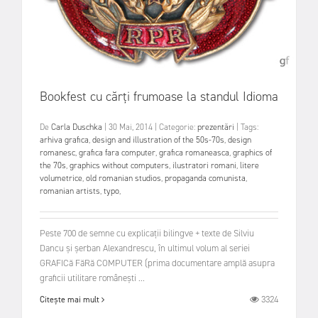
Bookfest cu cărți frumoase la standul Idioma
De
Carla Duschka
|
30 Mai, 2014
|
Categorie:
prezentări
|
Tags:
arhiva grafica
,
design and illustration of the 50s-70s
,
design
romanesc
,
grafica fara computer
,
grafica romaneasca
,
graphics of
the 70s
,
graphics without computers
,
ilustratori romani
,
litere
volumetrice
,
old romanian studios
,
propaganda comunista
,
romanian artists
,
typo
,
Peste 700 de semne cu explicații bilingve + texte de Silviu
Dancu și șerban Alexandrescu, în ultimul volum al seriei
GRAFICă FăRă COMPUTER (prima documentare amplă asupra
graficii utilitare românești ...
3324
Citește mai mult