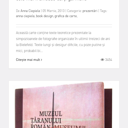
De
Anna Ciepiela
|
05 Martie, 2013
|
Categorie:
prezentări
|
Tags:
anna ciepiela
,
book design
,
grafica de carte
,
Această carte conține texte teoretice prezentate la
simpozioanele de fotografie organizate în ultimii treizeci de ani
la Bielefeld. Texte lungi și desigur dificile, cu poze putine și
mici, probabil bi...
3454
Citește mai mult