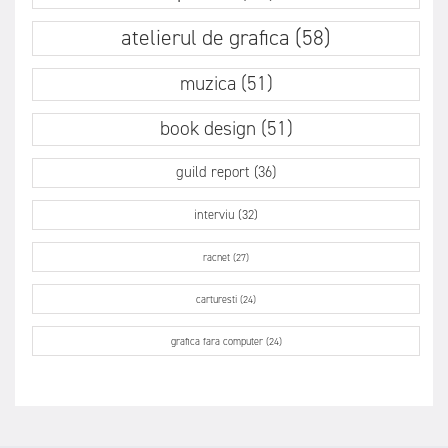
atelierul de grafica (58)
muzica (51)
book design (51)
guild report (36)
interviu (32)
racnet (27)
carturesti (24)
grafica fara computer (24)