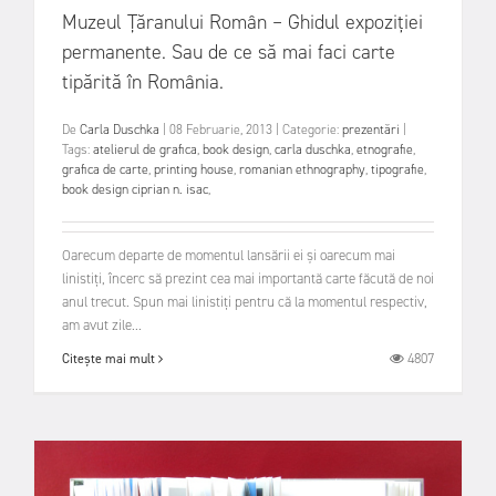
Muzeul Țăranului Român – Ghidul expoziției
permanente. Sau de ce să mai faci carte
tipărită în România.
De
Carla Duschka
|
08 Februarie, 2013
|
Categorie:
prezentări
|
Tags:
atelierul de grafica
,
book design
,
carla duschka
,
etnografie
,
grafica de carte
,
printing house
,
romanian ethnography
,
tipografie
,
book design ciprian n. isac
,
Oarecum departe de momentul lansării ei și oarecum mai
linistiți, încerc să prezint cea mai importantă carte făcută de noi
anul trecut. Spun mai linistiți pentru că la momentul respectiv,
am avut zile...
4807
Citește mai mult