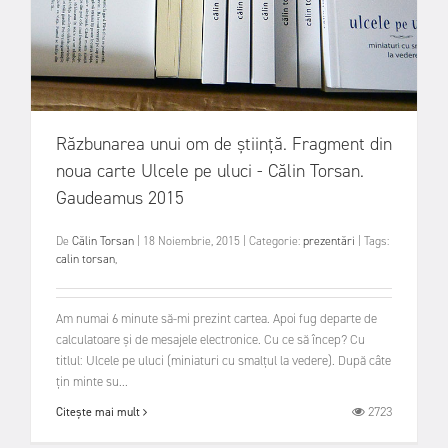
Răzbunarea unui om de știință. Fragment din
noua carte Ulcele pe uluci - Călin Torsan.
Gaudeamus 2015
De
Călin Torsan
|
18 Noiembrie, 2015
|
Categorie:
prezentări
|
Tags:
calin torsan
,
Am numai 6 minute să-mi prezint cartea. Apoi fug departe de
calculatoare și de mesajele electronice. Cu ce să încep? Cu
titlul: Ulcele pe uluci (miniaturi cu smalțul la vedere). După câte
țin minte su...
2723
Citește mai mult