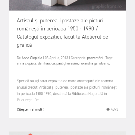
Artistul și puterea. Ipostaze ale picturii
românești în perioada 1950 - 1990 /
Catalogul expoziției, făcut la Atelierul de
grafică
De
Anna Ciepiela
|
03 Aprilie, 2013
|
Categorie:
prezentări
|
Tags:
anna ciepiela
,
dan haulica
,
paul gherasim
,
ruxandra garofeanu
,
Sper că nu ați ratat expoziția de mare anvengură din toamna
anului trecut: Artistul și puterea. Ipostaze ale picturii românești
în perioada 1950-1990, deschisă la Biblioteca Națională în
București. De...
4373
Citește mai mult