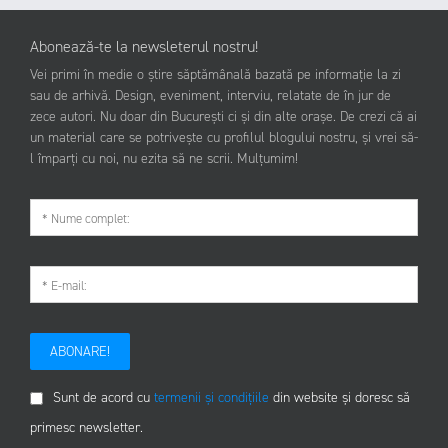
Abonează-te la newsleterul nostru!
Vei primi în medie o știre săptămânală bazată pe informație la zi
sau de arhivă. Design, eveniment, interviu, relatate de în jur de
zece autori. Nu doar din București ci și din alte orașe. De crezi că ai
un material care se potrivește cu profilul blogului nostru, și vrei să-
l împarți cu noi, nu ezita să ne scrii. Mulțumim!
ABONARE!
Sunt de acord cu
termenii și condițiile
din website și doresc să
primesc newsletter.