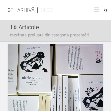
G
F
ARHIVĂ
|
BLOG
16
Articole
rezultate preluate din categoria prezentări