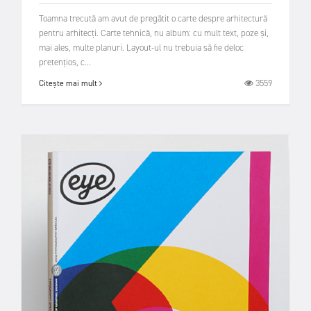
Toamna trecută am avut de pregătit o carte despre arhitectură
pentru arhitecți. Carte tehnică, nu album: cu mult text, poze și,
mai ales, multe planuri. Layout-ul nu trebuia să fie deloc
pretențios, c...
3559
Citește mai mult