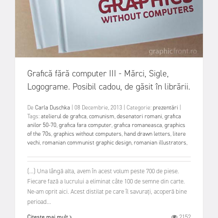
Grafică fără computer III - Mărci, Sigle,
Logograme. Posibil cadou, de găsit în librării.
De
Carla Duschka
|
08 Decembrie, 2013
|
Categorie:
prezentări
|
Tags:
atelierul de grafica
,
comunism
,
desenatori romani
,
grafica
anilor 50-70
,
grafica fara computer
,
grafica romaneasca
,
graphics
of the 70s
,
graphics without computers
,
hand drawn letters
,
litere
vechi
,
romanian communist graphic design
,
romanian illustrators
,
(...) Una lângă alta, avem în acest volum peste 700 de piese.
Fiecare fază a lucrului a eliminat câte 100 de semne din carte.
Ne-am oprit aici. Acest distilat pe care îl savurați, acoperă bine
perioad...
2152
Citește mai mult