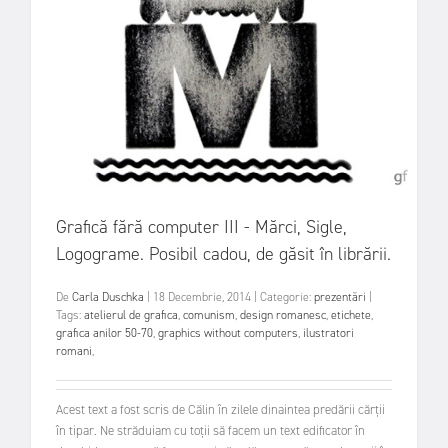
Grafică fără computer III - Mărci, Sigle,
Logograme. Posibil cadou, de găsit în librării.
De
Carla Duschka
|
18 Decembrie, 2014
|
Categorie:
prezentări
|
Tags:
atelierul de grafica
,
comunism
,
design romanesc
,
etichete
,
grafica anilor 50-70
,
graphics without computers
,
ilustratori
romani
,
Acest text a fost scris de Călin în zilele dinaintea predării cărții
în tipar. Ne străduiam cu toții să facem un text edificator în