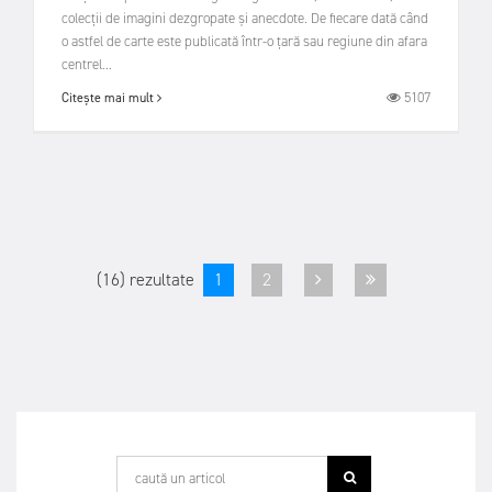
colecţii de imagini dezgropate şi anecdote. De fiecare dată când
o astfel de carte este publicată într-o ţară sau regiune din afara
centrel...
5107
Citește mai mult
(16) rezultate
1
2