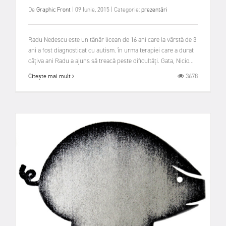
De
Graphic Front
|
09 Iunie, 2015
|
Categorie:
prezentări
Radu Nedescu este un tânăr licean de 16 ani care la vârstă de 3
ani a fost diagnosticat cu autism. în urma terapiei care a durat
câţiva ani Radu a ajuns să treacă peste dificultăţi. Gata, Nicio...
3678
Citește mai mult