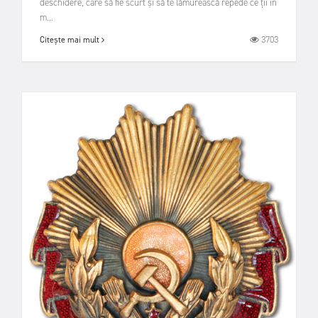
deschidere, care să fie scurt și să te lămurească repede ce ții în
m...
3703
Citește mai mult