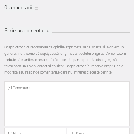
0 comentarii
Scrie un comentariu
Graphicfront vă recomandă ca opiniile exprimate să fie scurte şi la obiect. În
general, nu trebuie să depăşească lungimea articolului original. Comentatorii
trebuie să manifeste respect faţă de ceilalţi participanţi la discuţie şi să
folosească un limbaj corect şi civilizat. Graphicfront îşi rezervă dreptul de a
modifica sau respinge comentariile care nu întrunesc aceste cerinţe.