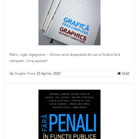
Mărci, sigle, logograme – Ultima carte disponibilă din seria Grafică fără
computer. (tiraj epuizat)
De
Graphic Front
23 Aprilie, 2020
5240