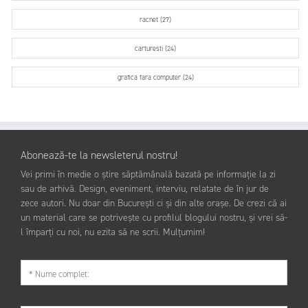
racnet (27)
carturesti (24)
grafica fara computer (24)
Abonează-te la newsleterul nostru!
Vei primi în medie o știre săptămânală bazată pe informație la zi
sau de arhivă. Design, eveniment, interviu, relatate de în jur de
zece autori. Nu doar din București ci și din alte orașe. De crezi că ai
un material care se potrivește cu profilul blogului nostru, și vrei să-
l împarți cu noi, nu ezita să ne scrii. Mulțumim!