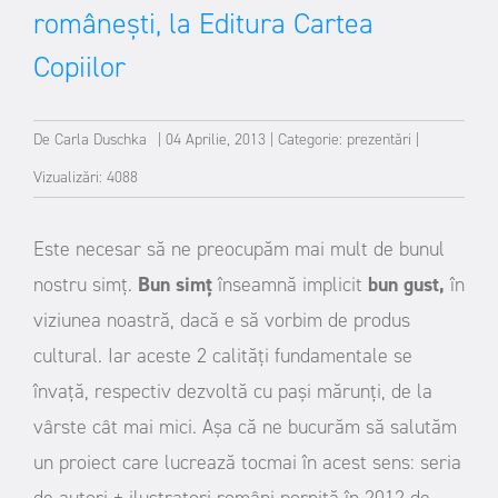
românești, la Editura Cartea
Copiilor
De
Carla Duschka
|
04 Aprilie, 2013
|
Categorie:
prezentări
|
Vizualizări: 4088
Este necesar să ne preocupăm mai mult de bunul
nostru simț.
Bun simț
înseamnă implicit
bun gust,
în
viziunea noastră, dacă e să vorbim de produs
cultural. Iar aceste 2 calități fundamentale se
învață, respectiv dezvoltă cu pași mărunți, de la
vârste cât mai mici.
Așa că ne bucurăm să salutăm
un proiect care lucrează tocmai în acest sens: seria
de autori + ilustratori români pornită în 2012 de