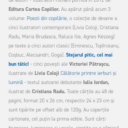
Editura Cartea Copiilor.
Au apărut până acum 3
volume:
Poezii din copilărie,
o colecție de desene a
cinci ilustratori contemporani (Livia Coloji, Cristiana
Radu, Maria Brudasca, Raluca Ilie, Agnes Készeg)
pe texte a cinci autori clasici (Eminescu, Topîrceanu,
Coșbuc, Alecsandri, Goga).
Stejarul pitic, cel mai
bun tătic!
- cinci povești ale
Victoriei Pătrașcu,
ilustrate de
Livia Coloji
Călătorie printre ierburi și
lumină
- textul autoarei debutante
Iulia Iordan,
ilustrat de
Cristiana Radu.
Toate cărțile au 48 de
pagini, format 20 x 26 cm, respectiv 24 x 23 cm și
sunt tipărite pe offset alb de 120g. Au coperțile
cartonate, cel puțin la prima ediție.
Sunt cărți
frumoase, luminoase și vesele, cinstite ca o cămașă