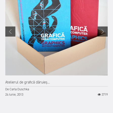
0
Atelierul de grafică dăruieș...
De
Carla Duschka
24 Iunie, 2013
3719