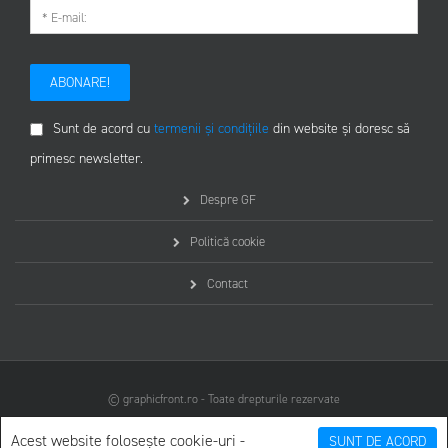
ABONARE!
Sunt de acord cu
termenii și condițiile
din website și doresc să
primesc newsletter.
Despre GF
Politică cookie
Contact
© graphicfront.ro - Toate drepturile rezervate
Acest website folosește cookie-uri -
SUNT DE ACORD