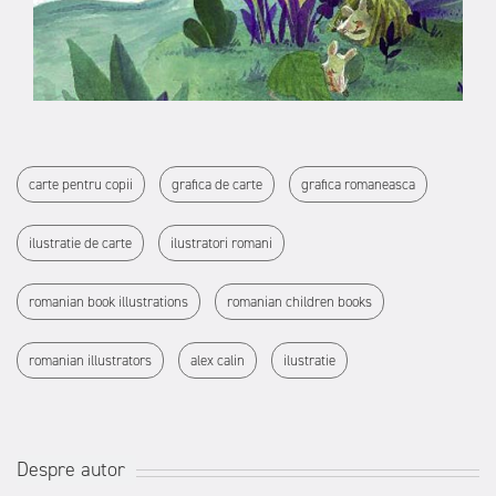
carte pentru copii
grafica de carte
grafica romaneasca
ilustratie de carte
ilustratori romani
romanian book illustrations
romanian children books
romanian illustrators
alex calin
ilustratie
Despre autor