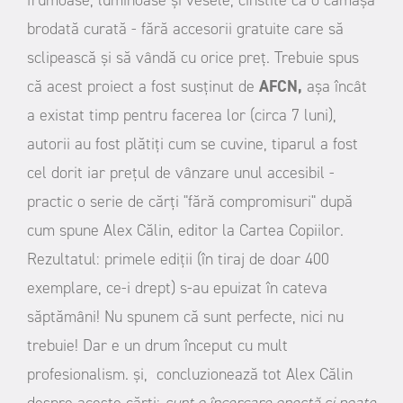
brodată curată - fără accesorii gratuite care să
sclipească și să vândă cu orice preț.
Trebuie spus
că acest proiect a fost susținut de
AFCN,
așa încât
a existat timp pentru facerea lor (circa 7 luni),
autorii au fost plătiți cum se cuvine, tiparul a fost
cel dorit iar prețul de vânzare unul accesibil -
practic o serie de cărți "fără compromisuri" după
cum spune Alex Călin, editor la Cartea Copiilor.
Rezultatul: primele ediții (în tiraj de doar 400
exemplare, ce-i drept) s-au epuizat în cateva
săptămâni!
Nu spunem că sunt perfecte, nici nu
trebuie! Dar e un drum început cu mult
profesionalism. și, concluzionează tot Alex Călin
despre aceste cărți:
sunt o încercare onestă și poate