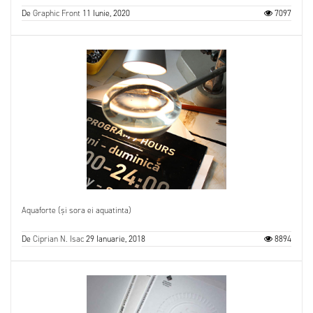
De
Graphic Front
11 Iunie, 2020
7097
Aquaforte (și sora ei aquatinta)
De
Ciprian N. Isac
29 Ianuarie, 2018
8894