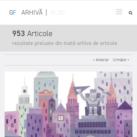
G
F
ARHIVĂ
|
BLOG
953
Articole
rezultate preluate din toată arhiva de articole
< Anterior
Următor >