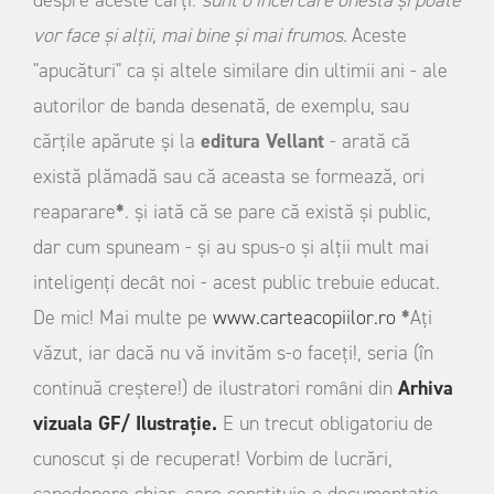
vor face și alții, mai bine și mai frumos.
Aceste
"apucături" ca și altele similare din ultimii ani - ale
autorilor de banda desenată, de exemplu, sau
cărțile apărute și la
editura Vellant
- arată că
există plămadă sau că aceasta se formează, ori
reaparare
*
. și iată că se pare că există și public,
dar cum spuneam - și au spus-o și alții mult mai
inteligenți decât noi - acest public trebuie educat.
De mic!
Mai multe pe
www.carteacopiilor.ro
*
Ați
văzut, iar dacă nu vă invităm s-o faceți!, seria (în
continuă creștere!) de ilustratori români din
Arhiva
vizuala GF/ Ilustrație.
E un trecut obligatoriu de
cunoscut și de recuperat! Vorbim de lucrări,
capodopere chiar, care constituie o documentație