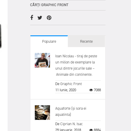
CĂRȚI GRAPHIC FRONT
Populare
Recente
Ioan Nicolau - tiraj de peste
un milion de exemplare la
unul dintre jocurile sale –
Animale din continente.
De
Graphic Front
11 Iunie, 2020
7088
Aquaforte (și sora ei
aquatinta)
De
Ciprian N. Isac
29 Ianuarie, 2018
8884