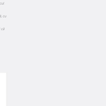
cul
ă, cu
 că