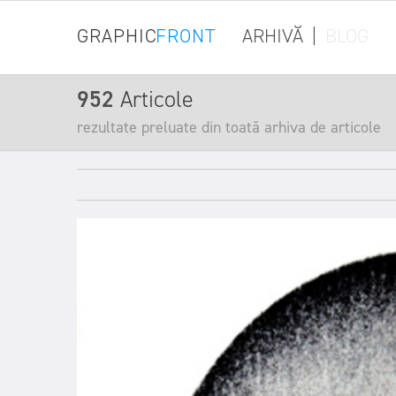
GRAPHIC
FRONT
ARHIVĂ
|
BLOG
952
Articole
rezultate preluate din toată arhiva de articole