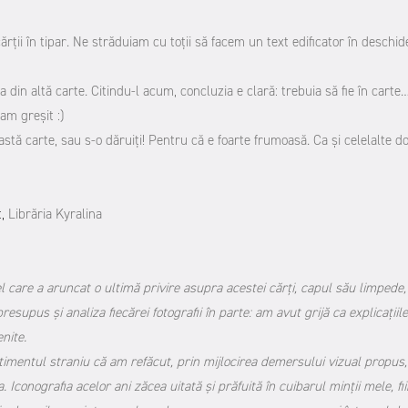
cărții în tipar. Ne străduiam cu toții să facem un text edificator în deschid
 din altă carte. Citindu-l acum, concluzia e clară: trebuia să fie în carte
am greșit :)
astă carte, sau s-o dăruiți! Pentru că e foarte frumoasă. Ca și celelalte d
t,
Librăria Kyralina
l care a aruncat o ultimă privire asupra acestei cărți, capul său limpede,
esupus și analiza fiecărei fotografii în parte: am avut grijă ca explicațiile
nite.
imentul straniu că am refăcut, prin mijlocirea demersului vizual propus,
. Iconografia acelor ani zăcea uitată și prăfuită în cuibarul minții mele, fi