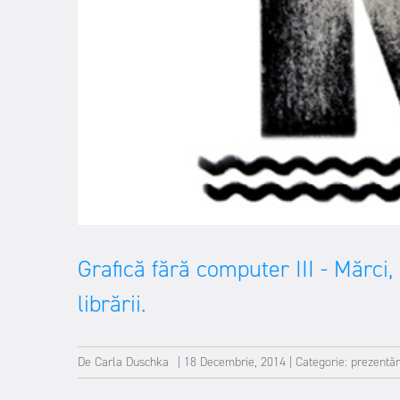
Grafică fără computer III - Mărci,
librării.
De
Carla Duschka
|
18 Decembrie, 2014
|
Categorie:
prezentăr