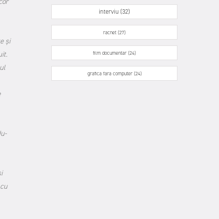
cor
interviu (32)
racnet (27)
e și
it.
film documentar (24)
ul
grafica fara computer (24)
e
du-
i
 cu