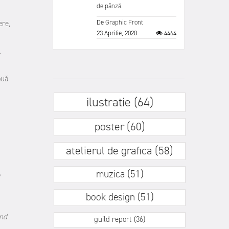
de pânză.
De
Graphic Front
ere,
23 Aprilie, 2020
4464
…
ouă
ilustratie (64)
poster (60)
atelierul de grafica (58)
muzica (51)
book design (51)
ind
guild report (36)