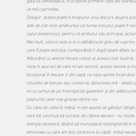
gata să zămislească, în sclipirile primelor raze ale soare
ce mă cuprindea.
Desigur, acesta poate fi începutul unui discurs asupra pute
atât de clar este amănuntul că numai trecutul poate fi reco
cazul prezentului, pentru că atributul său principal, acțiu
Mai mult, viitorul este și el o sălbăticiune greu de cuprins c
care îl poate anticipa, configurându-l după tipare aflate la
Măturând cu atenție fiecare cotlon al acestui text ilustrat
mine în acei ani de care mi-am amintit, aceste semne și 
înconjurat în fiecare zi din viață, ca niște spirite încercâ
rotunjite de borcan sau conservă, lămurindu-mă - odată cu po
mi cu ochiul de pe frontispiciile gazetelor și din adâncuri
piepturile celor mai grozavi dintre noi.
Cu cana de cafea în mână, m-am așezat pe gânduri lângă fo
care tot continua să lucreze, de câteva decenii - nu multe -
energia necesară, lăsând să muncească nestingherită în mi
tensiunea cu care am dus corectura la capăt. Voltaj necesa