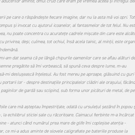
lui aducerilor aminte, omul crud care eram pe vremea aceea și întregul de
rii pe care o răspândește fiecare imagine, dar nu la asta mă voi opri. Tot
mpus și invocat cu ajutorul icoanelor, al fantasmelor de tot felul. Nu est
nea, nu poate concentra cu acuratețe cadrele mișcate din care este alcătu
u privirea, deși, culmea, tot ochiul, însă acela tainic, al minții, este organ
 îndemână.
, mi-am dat seama că pe lângă chipurile oamenilor care se aflau alături d
însemne pregătite să îmi vorbească, să spună ceva despre lume, m-au
nd să-mi deslușească înțelesul. Au fost mereu pe aproape, glăsuind cu guri
rtarii lor - despre destinațiile principalelor clădiri ale orașului, făcân
le paginilor de gardă sau sclipind, sub forma unor picături de metal, de pe
ile care mă așteptau împestrițate, odată cu ursulețul șezând în popou ș
, la echilibrul sticlei sale cu răcoritoare. Caimacul fierbinte m-a încărcat
ne - atunci când numărul prea mare de glife îmi copleșise atenția -
r, ce mi-a adus aminte de slovele caligrafiate pe bateriile produse la