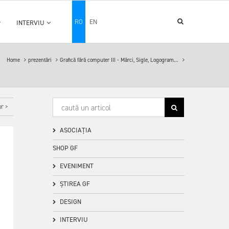
RO
EN
INTERVIU
Home
prezentări
Grafică fără computer III - Mărci, Sigle, Logogram...
r >
ASOCIAȚIA
SHOP GF
EVENIMENT
ȘTIREA GF
DESIGN
INTERVIU