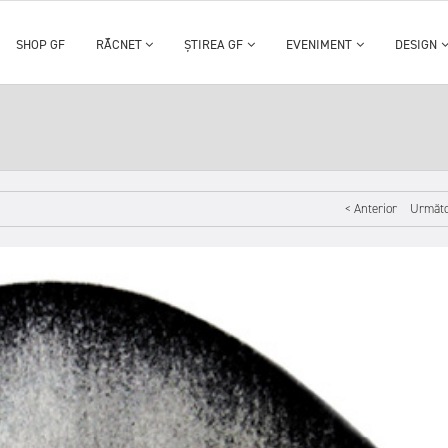
SHOP GF
RĂCNET
ȘTIREA GF
EVENIMENT
DESIGN
< Anterior
Următo