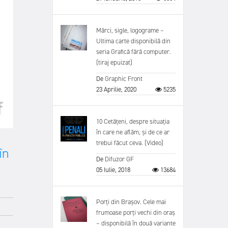
Mărci, sigle, logograme –
Ultima carte disponibilă din
seria Grafică fără computer.
(tiraj epuizat)
De
Graphic Front
23 Aprilie, 2020
5235
10 Cetățeni, despre situația
în care ne aflăm, și de ce ar
trebui făcut ceva. (Video)
în
De
Difuzor GF
05 Iulie, 2018
13684
Porți din Brașov. Cele mai
frumoase porți vechi din oraș
– disponibilă în două variante