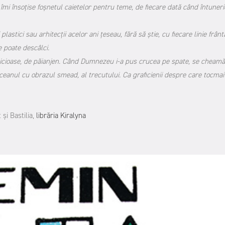
 îmi însoțise foșnetul caietelor pentru teme, de fiecare dată când întuneri
 plastici sau arhitecții acelor ani țeseau, fără să știe, cu fiecare linie frânt
e poate descâlci.
ipicioase, de păianjen. Când Dumnezeu i-a pus crucea pe spate, se cheamă
 oceanul cu obrazul smead, al trecutului. Ca graficienii despre care tocmai
și Bastilia,
librăria Kiralyna