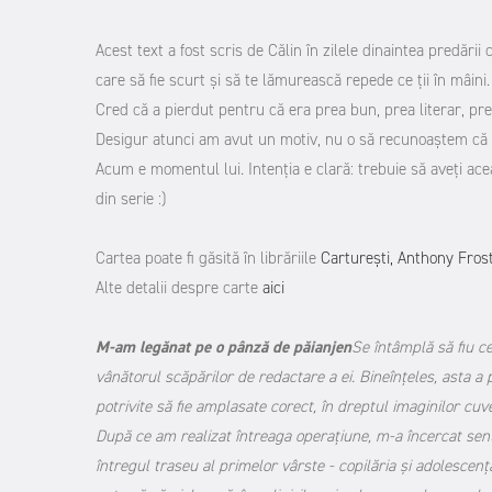
Acest text a fost scris de Călin în zilele dinaintea predării 
care să fie scurt și să te lămurească repede ce ții în mâini.
Cred că a pierdut pentru că era prea bun, prea literar, prea
Desigur atunci am avut un motiv, nu o să recunoaștem că 
Acum e momentul lui. Intenția e clară: trebuie să aveți ace
din serie :)
Cartea poate fi găsită în librăriile
Carturești,
Anthony Fros
Alte detalii despre carte
aici
M-am legănat pe o pânză de păianjen
Se întâmplă să fiu ce
vânătorul scăpărilor de redactare a ei. Bineînțeles, asta a pr
potrivite să fie amplasate corect, în dreptul imaginilor cuve
După ce am realizat întreaga operațiune, m-a încercat sent
întregul traseu al primelor vârste - copilăria și adolescența