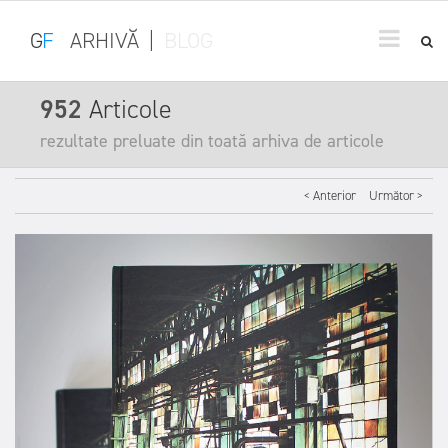
G
F
ARHIVĂ
|
BLOG
952
Articole
rezultate preluate din toată arhiva de articole
< Anterior
Următor >