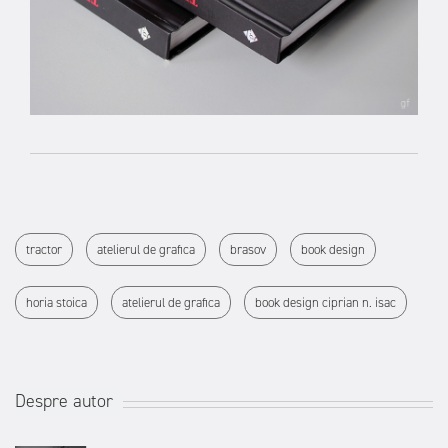
tractor
atelierul de grafica
brasov
book design
horia stoica
atelierul de grafica
book design ciprian n. isac
Despre autor