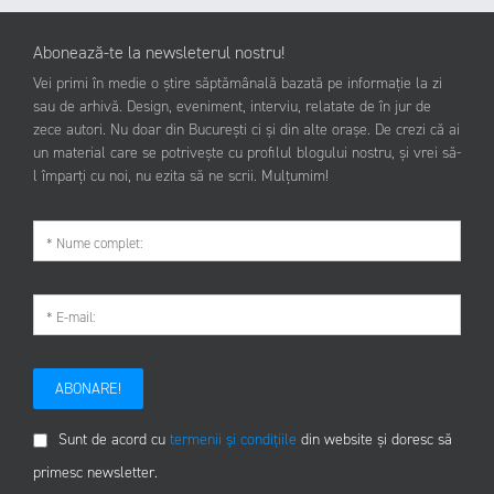
Abonează-te la newsleterul nostru!
Vei primi în medie o știre săptămânală bazată pe informație la zi
sau de arhivă. Design, eveniment, interviu, relatate de în jur de
zece autori. Nu doar din București ci și din alte orașe. De crezi că ai
un material care se potrivește cu profilul blogului nostru, și vrei să-
l împarți cu noi, nu ezita să ne scrii. Mulțumim!
ABONARE!
Sunt de acord cu
termenii și condițiile
din website și doresc să
primesc newsletter.