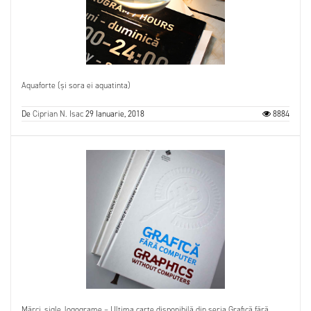
Aquaforte (și sora ei aquatinta)
De
Ciprian N. Isac
29 Ianuarie, 2018
8884
Mărci, sigle, logograme – Ultima carte disponibilă din seria Grafică fără