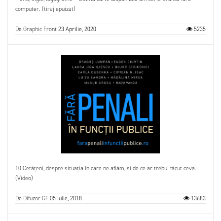
computer. (tiraj epuizat)
De
Graphic Front
23 Aprilie, 2020
5235
10 Cetățeni, despre situația în care ne aflăm, și de ce ar trebui făcut ceva.
(Video)
De
Difuzor GF
05 Iulie, 2018
13683