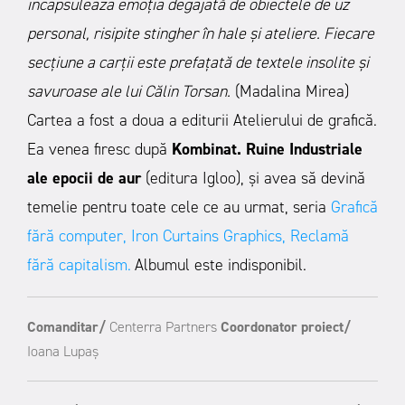
incapsuleaza emoția degajată de obiectele de uz
personal, risipite stingher în hale și ateliere. Fiecare
secțiune a carții este prefațată de textele insolite și
savuroase ale lui Călin Torsan.
(Madalina Mirea)
Cartea a fost a doua a editurii Atelierului de grafică.
Ea venea firesc după
Kombinat. Ruine Industriale
ale epocii de aur
(editura Igloo), și avea să devină
temelie pentru toate cele ce au urmat, seria
Grafică
fără computer
,
Iron Curtains Graphics,
Reclamă
fără capitalism.
Albumul este indisponibil.
Comanditar/
Centerra Partners
Coordonator proiect/
Ioana Lupaș