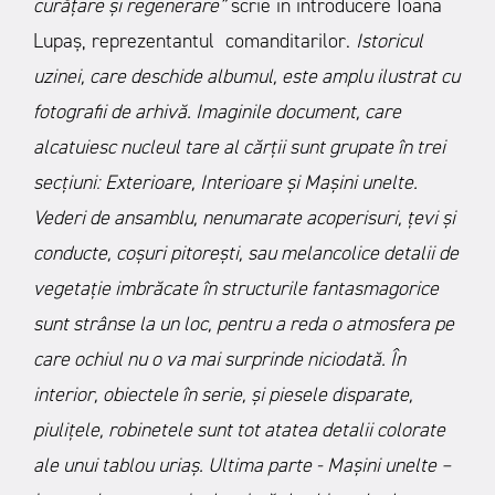
curățare şi regenerare”
scrie in introducere Ioana
Lupaș, reprezentantul comanditarilor.
Istoricul
uzinei, care deschide albumul, este amplu ilustrat cu
fotografii de arhivă. Imaginile document, care
alcatuiesc nucleul tare al cărții sunt grupate în trei
secțiuni: Exterioare, Interioare și Mașini unelte.
Vederi de ansamblu, nenumarate acoperisuri, țevi și
conducte, coșuri pitorești, sau melancolice detalii de
vegetație imbrăcate în structurile fantasmagorice
sunt strânse la un loc, pentru a reda o atmosfera pe
care ochiul nu o va mai surprinde niciodată. În
interior, obiectele în serie, și piesele disparate,
piulițele, robinetele sunt tot atatea detalii colorate
ale unui tablou uriaș. Ultima parte - Mașini unelte –