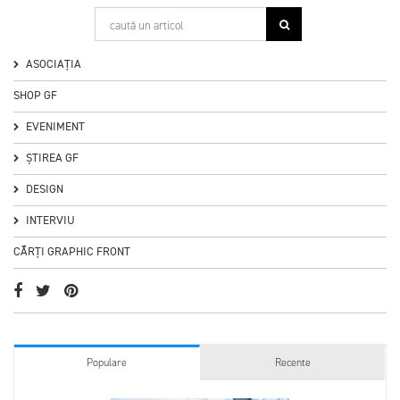
ASOCIAȚIA
8
SHOP GF
EVENIMENT
ȘTIREA GF
DESIGN
INTERVIU
CĂRȚI GRAPHIC FRONT
Populare
Recente