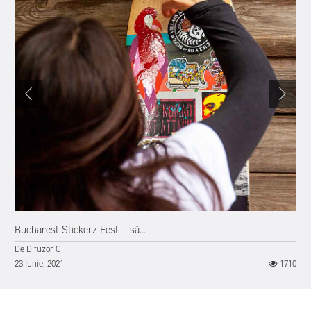
Bucharest Stickerz Fest – să...
De
Difuzor GF
23 Iunie, 2021
1710