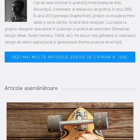
Ciprian este licențiat în grafică (Universitatea de Arte,
București). Cofondator al Atelierului de grafică, în anul 2005.
În anul 2010 pornește Graphicfront, proiect ce include printre
altele și seria cărților Grafică fără computer. Lucrează ca
graphic designer specializat în publicații și grafică de eveniment (Romanian
Design Week, Street Delivery, CNDB, etc). Pe alocuri mai gândește și realizează
design de obiect expozițional și gestionează diverse proiecte de echipă.
VEZI MAI MULTE ARTICOLE SCRISE DE CIPRIAN N. ISAC
Articole asemănătoare