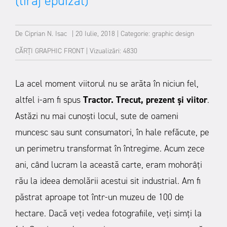
(tiraj epuizat)
De
Ciprian N. Isac
|
20 Iulie, 2018
|
Categorie:
graphic design
CĂRȚI GRAPHIC FRONT
|
Vizualizări: 4830
La acel moment viitorul nu se arăta în niciun fel,
altfel i-am fi spus
Tractor. Trecut, prezent și viitor
.
Astăzi nu mai cunoști locul, sute de oameni
muncesc sau sunt consumatori, în hale refăcute, pe
un perimetru transformat în întregime.
Acum zece
ani, când lucram la această carte, eram mohorâți
rău la ideea demolării acestui sit industrial. Am fi
păstrat aproape tot într-un muzeu de 100 de
hectare. Dacă veți vedea fotografiile, veți simți la