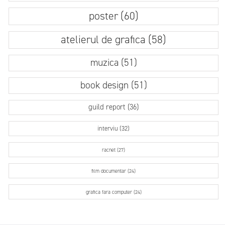
poster (60)
atelierul de grafica (58)
muzica (51)
book design (51)
guild report (36)
interviu (32)
racnet (27)
film documentar (24)
grafica fara computer (24)