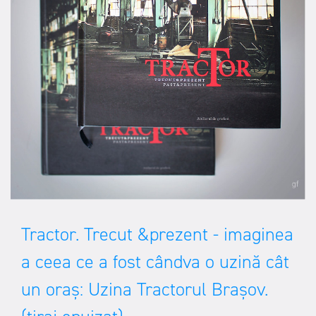
Tractor. Trecut &prezent - imaginea
a ceea ce a fost cândva o uzină cât
un oraș: Uzina Tractorul Brașov.