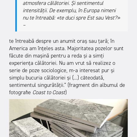
atmosfera călătoriei. Și sentimentul
intensității. De exemplu, în Europa nimeni
nu te întreabă: «te duci spre Est sau Vest?»
–
te întreabă despre un anumit oraș sau țară; în
America am înțeles asta. Majoritatea pozelor sunt
făcute din mașină pentru a reda şi a simţi
experiența călătoriei. Nu am vrut să realizez o
serie de poze sociologice, m-a interesat pur și
simplu bucuria călătoriei și (…) câteodată,
sentimentul singurătății.” (fragment din albumul de
fotografie
Coast to Coast
)