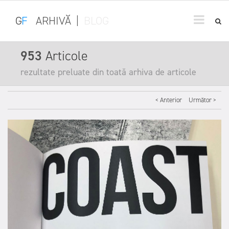
G
F
ARHIVĂ
|
BLOG
953
Articole
rezultate preluate din toată arhiva de articole
< Anterior
Următor >