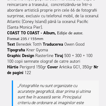
reincarcare a traseului, concretizându-se într-o
abordare artistică proprie prin cele 66 de fotografii
surprinse, exclusiv cu telefonul mobil, de la oceanul
Atlantic (Coney Island) până la oceanul Pacific
(Santa Monica Pier).
COAST TO COAST - Album,
Ediție de autor.
Format
235 / 155mm
Text
Benedek Totth
Traducerea
Owen Good
Tipografia
Kner Gyoma
Graphic Design
Rasterline
Tiraj
500 + 300 + 100
100 copii semnate olograf de catre autori
Hârtie
Perigord 150gr
Cover
Arktika GC1, 350gr
Nr
de pagini
122
„Fotografiile nu sunt organizate cu
acuratețe geografică, doar prima și ultima
sunt fixe în această serie. Principalul
criteriu de ordonare al imaginilor este