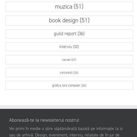
muzica (51)
book design (51)
guild report (36)
interviu (32)
racnet (27)
carturesti (24)
grafica fara computer (24)
Abonează-te la newsleterul nostru!
Vei primi în medie o știre săptămânală bazată pe informație la zi
sau de arhivă. Design, eveniment, interviu, relatate de în jur de