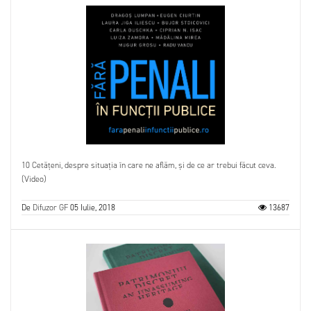
10 Cetățeni, despre situația în care ne aflăm, și de ce ar trebui făcut ceva.
(Video)
De
Difuzor GF
05 Iulie, 2018
13687