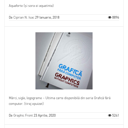
Aquaforte (și sora ei aquatinta)
De
Ciprian N. Isac
29 Ianuarie, 2018
8896
Mărci, sigle, logograme – Ultima carte disponibilă din seria Grafică fără
computer. (tiraj epuizat)
De
Graphic Front
23 Aprilie, 2020
5241