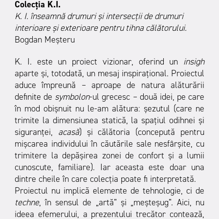
Colecţia K.I.
K. I. înseamnă drumuri și intersecţii de drumuri
interioare
şi exterioare pentru tihna călătorului.
Bogdan Meşteru
K. I. este un proiect vizionar, oferind un
insigh
aparte şi, totodată, un mesaj inspiraţional. Proiectul
aduce împreună – aproape de natura alăturării
definite de
symbolon
-ul grecesc – două idei, pe care
în mod obişnuit nu le-am alătura: șezutul (care ne
trimite la dimensiunea statică, la spaţiul odihnei şi
siguranţei,
acasă
) şi călătoria (concepută pentru
mişcarea individului în căutările sale nesfârşite, cu
trimitere la depăşirea zonei de confort şi a lumii
cunoscute, familiare). Iar aceasta este doar una
dintre cheile în care colecția poate fi interpretată.
Proiectul nu implică elemente de tehnologie, ci de
techne
, în sensul de „artă” şi „meşteşug”. Aici, nu
ideea efemerului, a prezentului trecător contează,