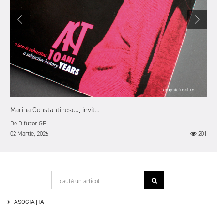
2
Marina Constantinescu, invit...
De
Difuzor GF
02 Martie, 2026
201
ASOCIAȚIA