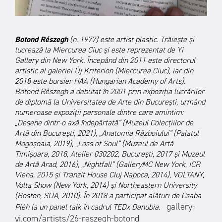
Botond Részegh
(n. 1977) este artist plastic. Trăiește și
lucrează la Miercurea Ciuc şi este reprezentat de Yi
Gallery din New York. Începând din 2011 este directorul
artistic al galeriei Új Kriterion (Miercurea Ciuc), iar din
2018 este bursier HAA (Hungarian Academy of Arts).
Botond Részegh a debutat în 2001 prin expoziţia lucrărilor
de diplomă la Universitatea de Arte din Bucureşti, urmând
numeroase expoziţii personale dintre care amintim:
„Desene dintr-o axă îndepărtată” (Muzeul Colecțiilor de
Artă din București, 2021), „Anatomia Războiului” (Palatul
Mogoșoaia, 2019), „Loss of Soul” (Muzeul de Artă
Timişoara, 2018, Atelier 030202, Bucureşti, 2017 şi Muzeul
de Artă Arad, 2016), „Nightfall” (GalleryMC New York, ICR
Viena, 2015 şi Tranzit House Cluj Napoca, 2014), VOLTANY,
Volta Show (New York, 2014) şi Northeastern University
(Boston, SUA, 2010). În 2018 a participat alături de Csaba
gallery-
Pléh la un panel talk în cadrul TEDx Danubia.
yi.com/artists/26-reszegh-botond