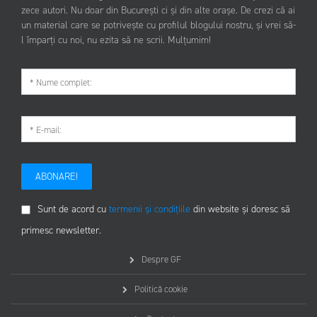
zece autori. Nu doar din București ci și din alte orașe. De crezi că ai
un material care se potrivește cu profilul blogului nostru, și vrei să-
l împarți cu noi, nu ezita să ne scrii. Mulțumim!
ABONARE!
Sunt de acord cu
termenii și condițiile
din website și doresc să
primesc newsletter.
Despre GF
Politică cookie