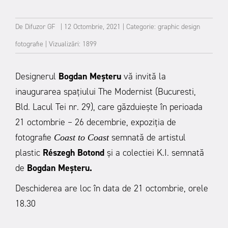
De
Difuzor GF
|
12 Octombrie, 2021
|
Categorie:
graphic design
fotografie
|
Vizualizări: 1899
Designerul
Bogdan Meşteru
vă invită la
inaugurarea spaţiului The Modernist (Bucuresti,
Bld. Lacul Tei nr. 29), care găzduieşte în perioada
21 octombrie – 26 decembrie, expoziţia de
fotografie
semnată de artistul
Coast to Coast
plastic
Részegh Botond
și a colectiei K.I. semnată
de
Bogdan Meşteru.
Deschiderea are loc în data de 21 octombrie, orele
18.30