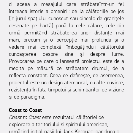
ci aceea a mesajului care străbateîntr-un fel
întreaga istorie a omenirii: de la călătoriile pe jos
(în jurul spaţiului cunoscut sau dincolo de graniţele
desenate pe hartă) până la cele călare, cele din
urmă permiţând străbaterea unor distanţe mai
mari, precum şi o percepţie mai profundă şi o
vedere mai complexă, îmbogăţindu-i călătorului
cunoaşterea despre sine şi despre lume.
Provocarea pe care o lansează proiectul este de a
medita pe măsură ce străbatem drumul, de a
reflecta constant. Ceea ce defineşte, de asemenea,
proiectul este un design atemporal, cu alte cuvinte,
rezistenţa în faţa timpului şi schimbărilor de viziune
şi de paradigmă.
Coast to Coast
Coast to Coast
este rezultatul călătoriei de
explorare a teritoriului şi spiritului american,
urmărind iniţial pașii lui Jack Kerouac, dar dupa o