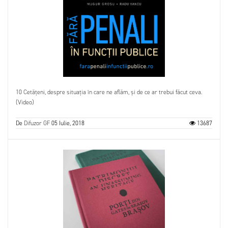
10 Cetățeni, despre situația în care ne aflăm, și de ce ar trebui făcut ceva.
(Video)
De
Difuzor GF
05 Iulie, 2018
13687