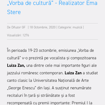
„Vorba de cultură” - Realizator Ema
Stere
De
Difuzor GF
|
18 Octombrie, 2020
|
Categorie:
muzică
|
Vizualizări: 1276
În perioada 19-23 octombrie, emisiunea „Vorba de
cultură” v-o prezintă pe vocalista și compozitoarea
Luiza Zan,
una dintre cele mai importante figuri ale
jazzului românesc contemporan.
Luiza Zan
a studiat
canto clasic la Universitatea Națională de Arte
„George Enescu” din Iași. A susținut nenumărate
recitaluri în țară și străinătate și a fost
recompensată cu premii importante: Premiul I la