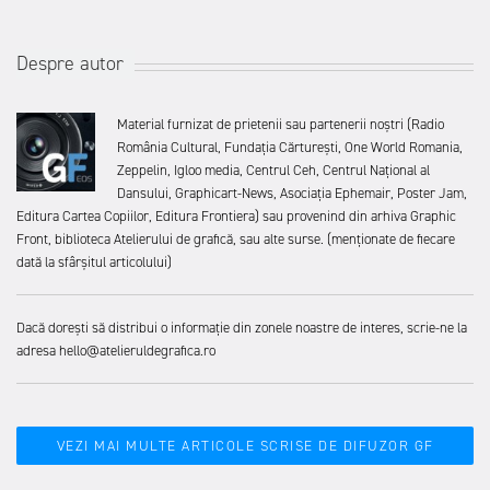
Despre autor
Material furnizat de prietenii sau partenerii noștri (Radio
România Cultural, Fundația Cărturești, One World Romania,
Zeppelin, Igloo media, Centrul Ceh, Centrul Național al
Dansului, Graphicart-News, Asociația Ephemair, Poster Jam,
Editura Cartea Copiilor, Editura Frontiera) sau provenind din arhiva Graphic
Front, biblioteca Atelierului de grafică, sau alte surse. (menționate de fiecare
dată la sfârșitul articolului)
Dacă dorești să distribui o informație din zonele noastre de interes, scrie-ne la
adresa hello@atelieruldegrafica.ro
VEZI MAI MULTE ARTICOLE SCRISE DE DIFUZOR GF