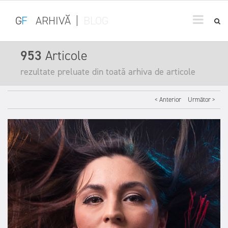
G
F
ARHIVĂ
|
BLOG
953
Articole
rezultate preluate din toată arhiva de articole
< Anterior
Următor >