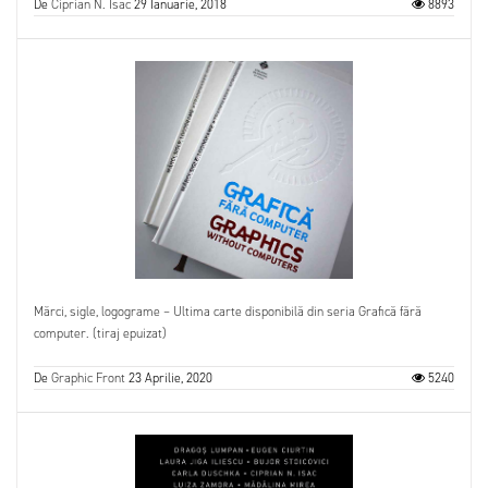
De
Ciprian N. Isac
29 Ianuarie, 2018
8893
Mărci, sigle, logograme – Ultima carte disponibilă din seria Grafică fără
computer. (tiraj epuizat)
De
Graphic Front
23 Aprilie, 2020
5240