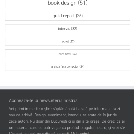
book design (51)
guild report (36)
interviu (32)
racnet (27)
carturesti (24)
grafica fara computer (24)
Abonează-te la newsleterul nostru!
Vei primi în medie o știre săptămânală bazată pe informație la zi
sau de arhivă. Design, eveniment, interviu, relatate de în jur de
zece autori. Nu doar din București ci și din alte orașe. De crezi că ai
un material care se potrivește cu profilul blogului nostru, și vrei să-
l împarți cu noi, nu ezita să ne scrii. Mulțumim!