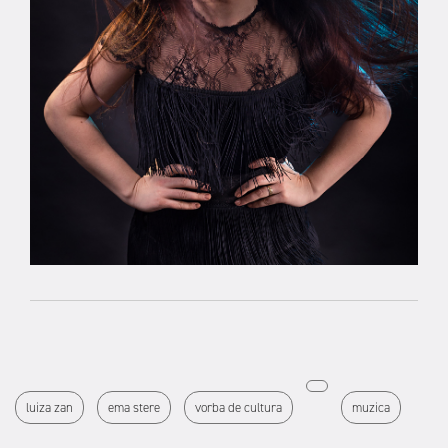
luiza zan
ema stere
vorba de cultura
muzica