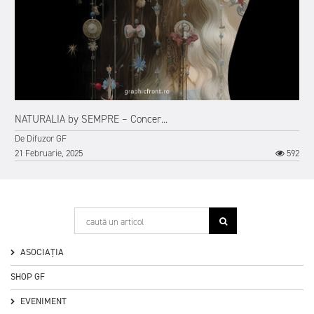
6
NATURALIA by SEMPRE – Concer...
De
Difuzor GF
21 Februarie, 2025
592
ASOCIAȚIA
SHOP GF
EVENIMENT