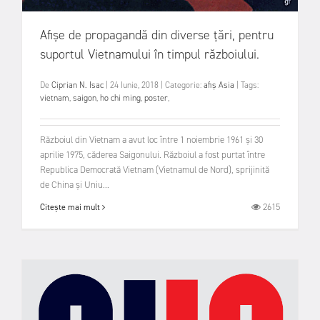
Afișe de propagandă din diverse țări, pentru
suportul Vietnamului în timpul războiului.
De
Ciprian N. Isac
|
24 Iunie, 2018
|
Categorie:
afiș
Asia
|
Tags:
vietnam
,
saigon
,
ho chi ming
,
poster
,
Războiul din Vietnam a avut loc între 1 noiembrie 1961 și 30
aprilie 1975, căderea Saigonului. Războiul a fost purtat între
Republica Democrată Vietnam (Vietnamul de Nord), sprijinită
de China și Uniu...
2615
Citește mai mult