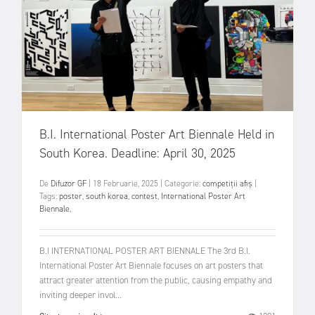
B.I. International Poster Art Biennale Held in
South Korea. Deadline: April 30, 2025
De
Difuzor GF
|
18 Februarie, 2025
|
Categorie:
competiții
afiș
|
Tags:
poster
,
south korea
,
contest
,
International Poster Art
Biennale
,
B.I INTERNATIONAL POSTER ART BIENNALE The 3rd B.I.
International Poster Art Biennale focuses on art posters that
attract greater attention from the public, causing empathy and
inviting deeper invol...