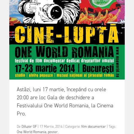
Astăzi, luni 17 martie, începând cu orele
20:00 are loc Gala de deschidere a
Festivalului One World Romania, la Cinema
Pro.
De
Difuzor GF
|
17 Martie, 2014
|
Categorie:
film documentar
|
Tags:
One World Romania
,
poster
,