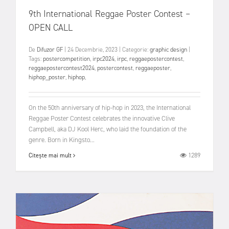
9th International Reggae Poster Contest –
OPEN CALL
De
Difuzor GF
|
24 Decembrie, 2023
|
Categorie:
graphic design
|
Tags:
postercompetition
,
irpc2024
,
irpc
,
reggaepostercontest
,
reggaepostercontest2024
,
postercontest
,
reggaeposter
,
hiphop_poster
,
hiphop
,
On the 50th anniversary of hip-hop in 2023, the International
Reggae Poster Contest celebrates the innovative Clive
Campbell, aka DJ Kool Herc, who laid the foundation of the
genre. Born in Kingsto...
1289
Citește mai mult