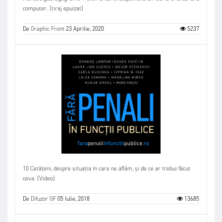
computer. (tiraj epuizat)
De
Graphic Front
23 Aprilie, 2020
5237
10 Cetățeni, despre situația în care ne aflăm, și de ce ar trebui făcut
ceva. (Video)
De
Difuzor GF
05 Iulie, 2018
13685