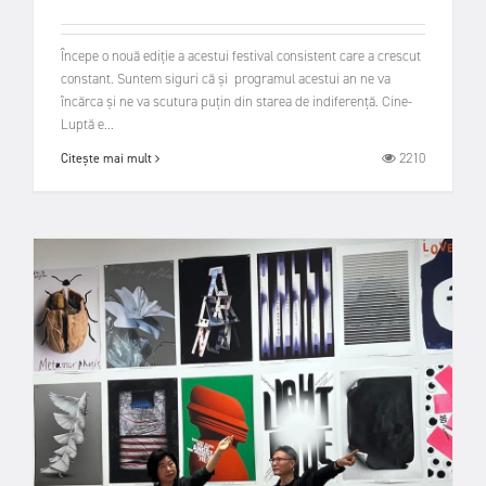
Începe o nouă ediție a acestui festival consistent care a crescut
constant. Suntem siguri că și programul acestui an ne va
încărca și ne va scutura puțin din starea de indiferență. Cine-
Luptă e...
2210
Citește mai mult