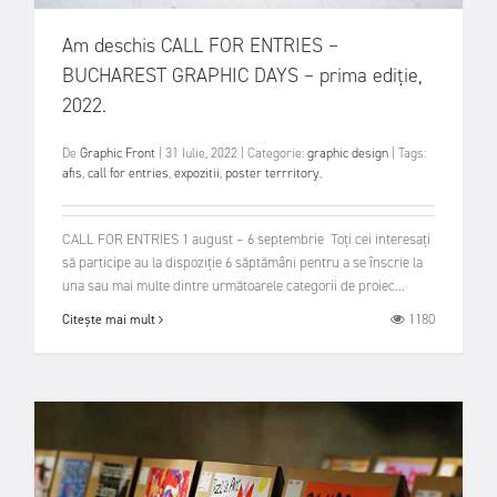
Am deschis CALL FOR ENTRIES –
BUCHAREST GRAPHIC DAYS – prima ediție,
2022.
De
Graphic Front
|
31 Iulie, 2022
|
Categorie:
graphic design
|
Tags:
afis
,
call for entries
,
expozitii
,
poster terrritory
,
CALL FOR ENTRIES 1 august – 6 septembrie Toți cei interesați
să participe au la dispoziție 6 săptămâni pentru a se înscrie la
una sau mai multe dintre următoarele categorii de proiec...
1180
Citește mai mult