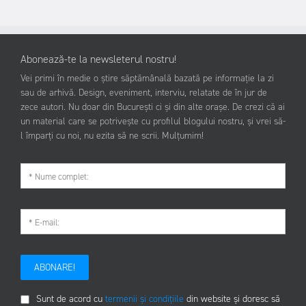
Abonează-te la newsleterul nostru!
Vei primi în medie o știre săptămânală bazată pe informație la zi
sau de arhivă. Design, eveniment, interviu, relatate de în jur de
zece autori. Nu doar din București ci și din alte orașe. De crezi că ai
un material care se potrivește cu profilul blogului nostru, și vrei să-
l împarți cu noi, nu ezita să ne scrii. Mulțumim!
ABONARE!
Sunt de acord cu
termenii și condițiile
din website și doresc să