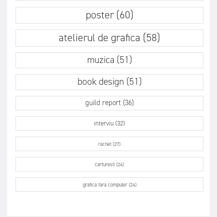
poster (60)
atelierul de grafica (58)
muzica (51)
book design (51)
guild report (36)
interviu (32)
racnet (27)
carturesti (24)
grafica fara computer (24)