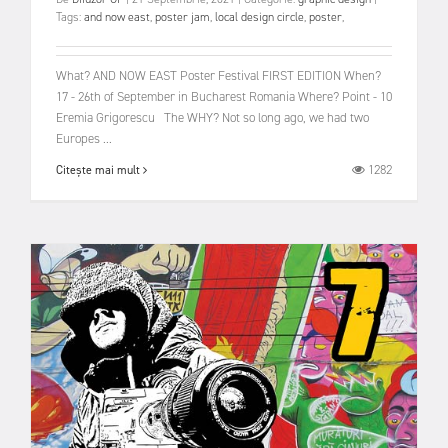
Tags:
and now east
,
poster jam
,
local design circle
,
poster
,
What? AND NOW EAST Poster Festival FIRST EDITION When?
17 - 26th of September in Bucharest Romania Where? Point - 10
Eremia Grigorescu The WHY? Not so long ago, we had two
Europes ...
1282
Citește mai mult