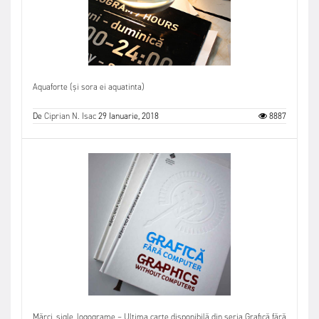
Aquaforte (și sora ei aquatinta)
De
Ciprian N. Isac
29 Ianuarie, 2018
8887
Mărci, sigle, logograme – Ultima carte disponibilă din seria Grafică fără