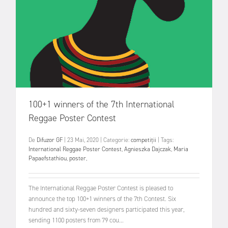
100+1 winners of the 7th International
Reggae Poster Contest
De
Difuzor GF
|
23 Mai, 2020
|
Categorie:
competiții
|
Tags:
International Reggae Poster Contest
,
Agnieszka Dajczak
,
Maria
Papaefstathiou
,
poster
,
The International Reggae Poster Contest is pleased to
announce the top 100+1 winners of the 7th Contest. Six
hundred and sixty-seven designers participated this year,
sending 1100 posters from 79 cou...