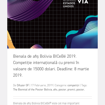
Bienala de afiș Bolivia BICeBé 2019.
Competiție internațională cu premii în
valoare de 15000 dolari. Deadline: 8 martie
2019.
De
Difuzor GF
|
17 Februarie, 2019
|
Categorie:
competiții
|
Tags:
The Biennial of the Poster Bolivia
,
afis
,
poster
,
premii
,
poster
,
Bienala de afiș Bolivia BICeBé® este cel mai important