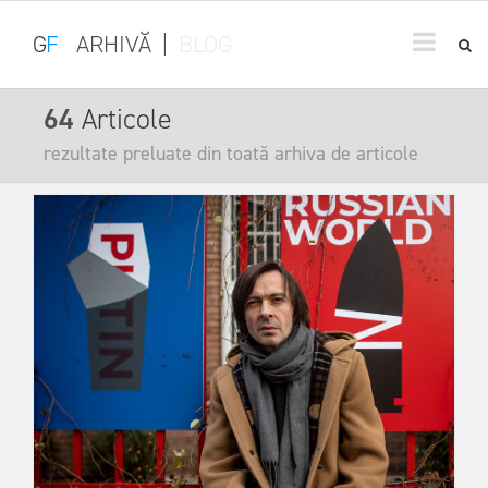
G
F
ARHIVĂ
|
BLOG
64
Articole
rezultate preluate din toată arhiva de articole