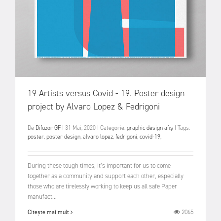
19 Artists versus Covid - 19. Poster design
project by Alvaro Lopez & Fedrigoni
De
Difuzor GF
|
31 Mai, 2020
|
Categorie:
graphic design
afiș
|
Tags:
poster
,
poster design
,
alvaro lopez
,
fedrigoni
,
covid-19
,
During these tough times, it’s important for us to come
together as a community and support each other, especially
those who are tirelessly working to keep us all safe Paper
manufact...
2065
Citește mai mult