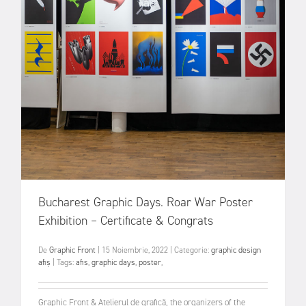
Bucharest Graphic Days. Roar War Poster
Exhibition – Certificate & Congrats
De
Graphic Front
|
15 Noiembrie, 2022
|
Categorie:
graphic design
afiș
|
Tags:
afis
,
graphic days
,
poster
,
Graphic Front & Atelierul de grafică, the organizers of the