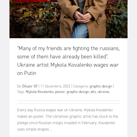
"Many of my friends are fighting the russians,
some of them have already been killed".
Ukraine artist Mykola Kovalenko wages war
on Putin
De
Difuzor GF
|
11 Decembrie, 2022
|
Categorie:
graphic design
|
Tags:
Mykola Kovalenko
,
poster
,
graphic design
,
afis
,
ukraine
,
Every day Russia wages war on Ukraine, Mykola Kovalenko
makes an poster. The Ukrainian graphic artist has stuck to the
pledge since Russian troops invaded in February. Kovalenko
uses simple shapes ...