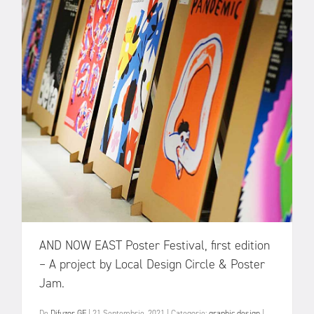
AND NOW EAST Poster Festival, first edition
– A project by Local Design Circle & Poster
Jam.
De
Difuzor GF
|
21 Septembrie, 2021
|
Categorie:
graphic design
|