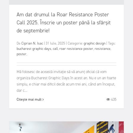
Am dat drumul la Roar Resistance Poster
Call 2025. Înscrie un poster până la sfârșit
de septembrie!
De
Ciprian N. Isac
|
31 Iulie, 2025
|
Categorie:
graphic design
|
Tags:
bucharest graphic days
,
call
,
roar resistance poster
,
resistance
,
poster
,
Mă folosesc de această invitație să vă anunț oficial că vom
organiza Bucharest Graphic Days în acest an. Nu e un an foarte
simplu, e chiar mai dificil decât acum trei ani, când am început,
dar c...
435
Citește mai mult