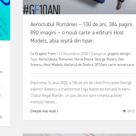
Aeroclubul României – 100 de ani, 384 pagini,
890 imagini – o nouă carte a editurii Host
Models, abia ieșită din tipar.
De
Graphic Front
|
12 Decembrie, 2020
|
Categorie:
graphic design
|
Tags:
Aeroclubului Romaniei
,
Horia Stoica
,
George Rotaru
,
Dan
Antoniu
,
Host Models
,
Atelierul de Grafica
,
GF10ani
,
carte aniversara
,
ic
Împlinirea, în anul 2020, a 100 de ani de când Principele George
Valentin Bibescu a transformat Liga Națională Aeriană în Aero-
g
Clubul Regal Român, un pas decisiv spre crearea acestei
instituții fabulo...
2612
Citește mai mult
35