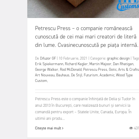
Petrescu Press – o companie românească
cunoscută de cei mai mari creatori de literă
din lume. Cvasinecunoscută pe piața internă.
De
Difuzor GF
|
10 Februarie, 2021
|
Categorie:
graphic design
|
Tags
Erik Spiekermann
,
Richard Kegler
,
Martin Majoor
,
Dan Rhatigan
,
George Walker
,
Rod McDonald
,
Petrescu Press
,
Gotic
,
Arts & Crafts
Art Nouveau
,
Bauhaus
,
De Stijl
,
Futurism
,
Academic
,
Wood Type
Custom
,
Petrescu Press este o companie înființată de Delia și Tudor în
anul 2013 în Bucureşti, care realizează bunuri şi servicii la
comandă pentru export – Statele Unite, Canada, Europa. În
ultimii ani produ...
43
Citește mai mult