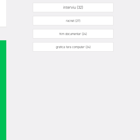
interviu (32)
racnet (27)
film documentar (24)
grafica fara computer (24)