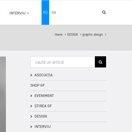
RO
EN
INTERVIU
Home
DESIGN
graphic design
ASOCIAȚIA
SHOP GF
EVENIMENT
ȘTIREA GF
DESIGN
INTERVIU