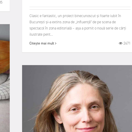
35
Clasic e fantastic, un proiect binecunoscut și foarte iubit în
București și-a extins zona de „influență” de pe scena de
spectacol în zona editorială – așa a pornit o nouă serie de cărți
ilustrate pent...
2471
Citește mai mult