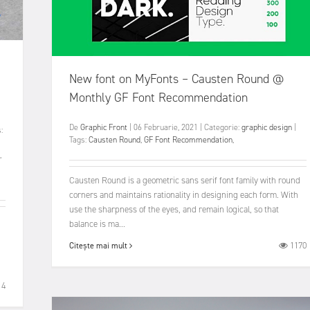
New font on MyFonts – Causten Round @
Monthly GF Font Recommendation
De
Graphic Front
|
06 Februarie, 2021
|
Categorie:
graphic design
|
:
Tags:
Causten Round
,
GF Font Recommendation
,
,
Causten Round is a geometric sans serif font family with round
corners and maintains rationality in designing each form. With
use the sharpness of the eyes, and remain logical, so that
balance is ma...
1170
Citește mai mult
14