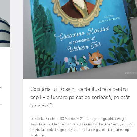
:
Copilăria lui Rossini, carte ilustrată pentru
copii – o lucrare pe cât de serioasă, pe atât
de veselă
De
Carla Duschka
|
03 Martie, 2021
|
Categorie:
graphic design
|
Tags:
Rossini
,
Clasic e Fantastic
,
Cristina Sarbu
,
Ana Sarbu
,
editura
muzicala
,
book design
,
muzica
,
atelierul de grafica
,
ilustratie
,
copii
,
ilustratie
,