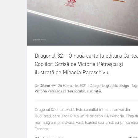
Dragonul 32 – O nouă carte la editura Carte
Copiilor. Scrisă de Victoria Pătrașcu și
ilustrată de Mihaela Paraschivu.
De
Difuzor GF
|
24 Februarie, 2021
|
Categorie:
graphic design
|
Tags
Victoria Pătrascu
,
cartea copiilor
,
ilustratie
,
Dragonul 32 chiar există. Este camuflat într-un tramvai din
București, care leagă Piața Unirii de depoul Alexandria. Timp d
mai mulți ani, primăvară, vară, toamnă sau iarnă, eu și fiica mea
Teodora,...