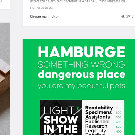
27
activează ca arhitect partener la A Stil SRL, fiind laureată cu
numeroase p...
2917
Citește mai mult