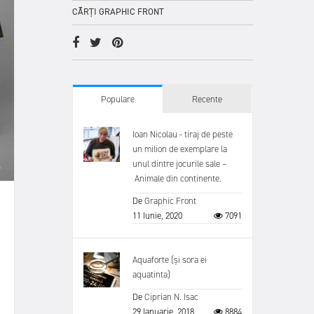
CĂRȚI GRAPHIC FRONT
Populare
Recente
Ioan Nicolau - tiraj de peste
un milion de exemplare la
unul dintre jocurile sale –
Animale din continente.
De
Graphic Front
11 Iunie, 2020
7091
Aquaforte (și sora ei
aquatinta)
De
Ciprian N. Isac
29 Ianuarie, 2018
8884