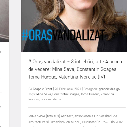
a
# Oraș vandalizat – 3 întrebări, alte 4 puncte
de vedere: Mina Sava, Constantin Goagea,
Toma Hurduc, Valentina Ivorciuc (IV)
:
De
Graphic Front
|
20 Februarie, 2021
|
Categorie:
graphic design
|
Tags:
Mina Sava
,
Constantin Goagea
,
Toma Hurduc
,
Valentina
Ivorciuc
,
oras vandalizat
,
e
,
MINA SAVA (foto sus) Arhitect, absolventă a Universității de
Arhitectură şi Urbanism Ion Mincu, Bucureşti în 1996. Din 2002