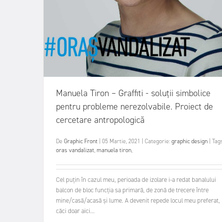
Manuela Tiron – Graffiti - soluții simbolice
pentru probleme nerezolvabile. Proiect de
cercetare antropologică
De
Graphic Front
|
05 Martie, 2021
|
Categorie:
graphic design
|
Tags
oras vandalizat
,
manuela tiron
,
Cel puțin în cazul meu, perioada de izolare i-a redat banalului
balcon de bloc funcția sa primară, de zonă de trecere între
mine/casă/acasă și lume. A devenit repede locul meu preferat,
căci doar aici...