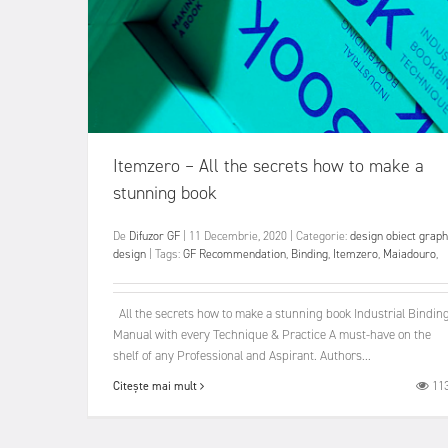
Itemzero – All the secrets how to make a
stunning book
De
Difuzor GF
|
11 Decembrie, 2020
|
Categorie:
design obiect
graph
design
|
Tags:
GF Recommendation
,
Binding
,
Itemzero
,
Maiadouro
,
All the secrets how to make a stunning book Industrial Bindin
Manual with every Technique & Practice A must-have on the
shelf of any Professional and Aspirant. Authors...
11
Citește mai mult