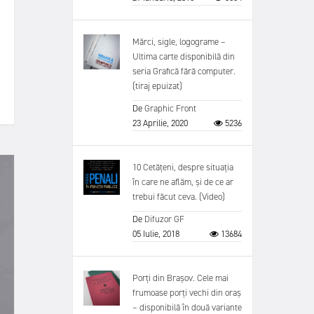
Mărci, sigle, logograme –
Ultima carte disponibilă din
seria Grafică fără computer.
(tiraj epuizat)
De
Graphic Front
23 Aprilie, 2020
5236
10 Cetățeni, despre situația
în care ne aflăm, și de ce ar
trebui făcut ceva. (Video)
De
Difuzor GF
05 Iulie, 2018
13684
Porți din Brașov. Cele mai
frumoase porți vechi din oraș
– disponibilă în două variante