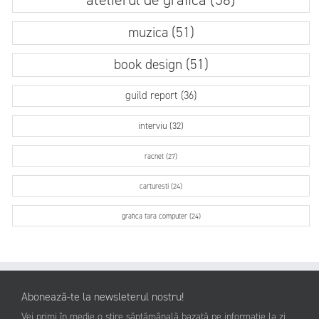
muzica (51)
book design (51)
guild report (36)
interviu (32)
racnet (27)
carturesti (24)
grafica fara computer (24)
Abonează-te la newsleterul nostru!
Vei primi în medie o știre săptămânală bazată pe informație la zi