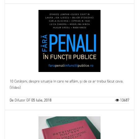
10 Cetățeni, despre situația în care ne aflăm, și de ce ar trebui făcut ceva.
(Video)
De
Difuzor GF
05 Iulie, 2018
13687