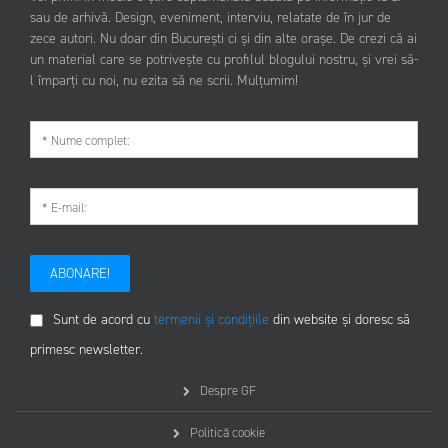
sau de arhivă. Design, eveniment, interviu, relatate de în jur de
zece autori. Nu doar din București ci și din alte orașe. De crezi că ai
un material care se potrivește cu profilul blogului nostru, și vrei să-
l împarți cu noi, nu ezita să ne scrii. Mulțumim!
ABONARE!
Sunt de acord cu
termenii și condițiile
din website și doresc să
primesc newsletter.
Despre GF
Politică cookie