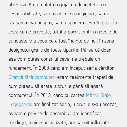
obiectivi. Am umblat cu grijă, cu delicatețe, cu
resposabilitate, să nu rănim, să nu jignim, să nu
scăpăm ceva nespus, să nu spunem ceva în plus. În
ceea ce ne privește, totul a pornit dintr-o nevoie de
cunoaștere a ceea ce a fost înainte de noi, în zona
designului grafic de toate tipurile. Părea că doar
așa vom putea construi ceva, ne trebuia un
fundament.
În 2008 când am început seria cărților
Grafică fără computer,
eram realmente frapați de
cum puteau să arate lucrurile până să apară
computerul. În 2013, când cu cartea
Mărci, Sigle,
Logograme
am finalizat seria, lucrurile s-au așezat,
aveam o privire de ansamblu, am identificat
tendințe, mâini specializate, am bănuit influențe.