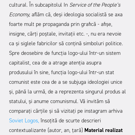
cultural. În subcapitolul In
Service of the People’s
Economy,
aflăm că, deși ideologia socialistă se axa
foarte mult pe propaganda prin grafică - afișe,
insigne, cărți poștale, invitații etc. -, nu era nevoie
ca și siglele fabricilor să conțină simboluri politice.
Spre deosebire de funcția logo-ului într-un sistem
capitalist, cea de a atrage atenția asupra
produsului în sine, funcția logo-ului într-un stat
comunist este cea de a se subjuga ideologiei unice
și, până la urmă, de a reprezenta singurul produs al
statului, și anume comunismul.
Vă invităm să
comparați cărțile și să vizitați pe instagram arhiva
Soviet Logos,
însoțită de scurte descrieri
contextualizante (autor, an, țară)
Material realizat