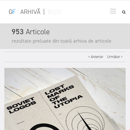
G
F
ARHIVĂ
|
BLOG
953
Articole
rezultate preluate din toată arhiva de articole
< Anterior
Următor >