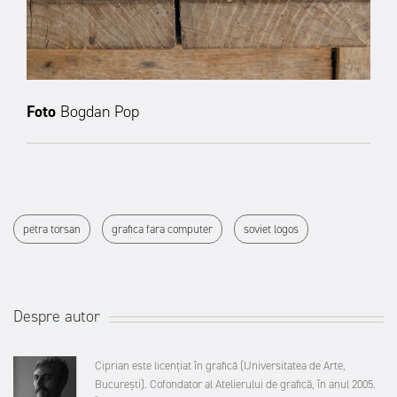
Foto
Bogdan Pop
petra torsan
grafica fara computer
soviet logos
Despre autor
Ciprian este licențiat în grafică (Universitatea de Arte,
București). Cofondator al Atelierului de grafică, în anul 2005.