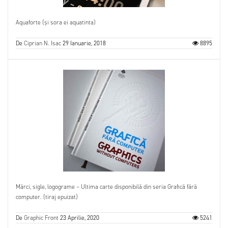
Aquaforte (și sora ei aquatinta)
De
Ciprian N. Isac
29 Ianuarie, 2018
8895
Mărci, sigle, logograme – Ultima carte disponibilă din seria Grafică fără
computer. (tiraj epuizat)
De
Graphic Front
23 Aprilie, 2020
5241