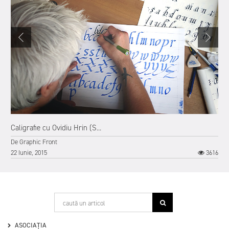
Caligrafie cu Ovidiu Hrin (S...
De
Graphic Front
22 Iunie, 2015
3616
4
ASOCIAȚIA