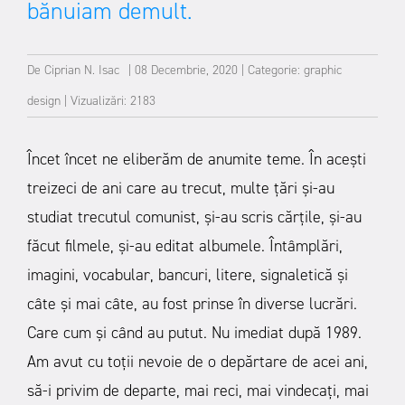
bănuiam demult.
De
Ciprian N. Isac
|
08 Decembrie, 2020
|
Categorie:
graphic
design
|
Vizualizări: 2183
Încet încet ne eliberăm de anumite teme. În acești
treizeci de ani care au trecut, multe țări și-au
studiat trecutul comunist, și-au scris cărțile, și-au
făcut filmele, și-au editat albumele. Întâmplări,
imagini, vocabular, bancuri, litere, signaletică și
câte și mai câte, au fost prinse în diverse lucrări.
Care cum și când au putut. Nu imediat după 1989.
Am avut cu toții nevoie de o depărtare de acei ani,
să-i privim de departe, mai reci, mai vindecați, mai