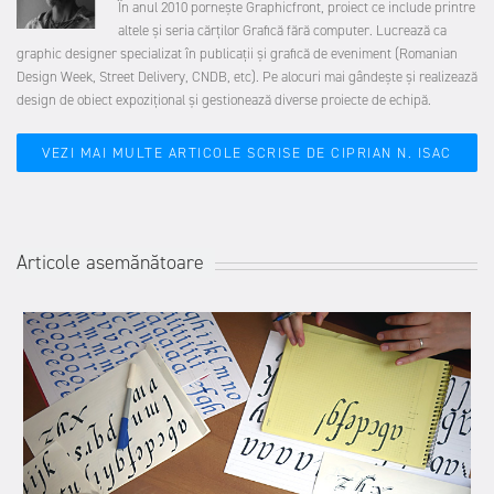
În anul 2010 pornește Graphicfront, proiect ce include printre
altele și seria cărților Grafică fără computer. Lucrează ca
graphic designer specializat în publicații și grafică de eveniment (Romanian
Design Week, Street Delivery, CNDB, etc). Pe alocuri mai gândește și realizează
design de obiect expozițional și gestionează diverse proiecte de echipă.
VEZI MAI MULTE ARTICOLE SCRISE DE CIPRIAN N. ISAC
Articole asemănătoare