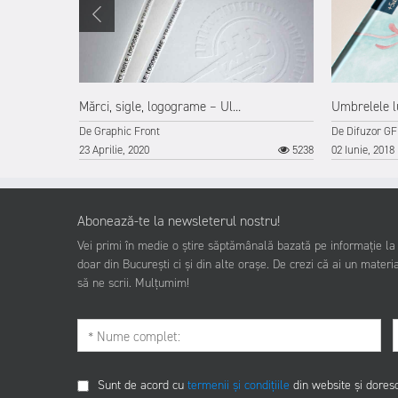
Mărci, sigle, logograme – Ul...
Umbrelele lu
De
Graphic Front
De
Difuzor GF
2810
23 Aprilie, 2020
5238
02 Iunie, 2018
Abonează-te la newsleterul nostru!
Vei primi în medie o știre săptămânală bazată pe informație la z
doar din București ci și din alte orașe. De crezi că ai un materia
să ne scrii. Mulțumim!
Sunt de acord cu
termenii și condițiile
din website și dores