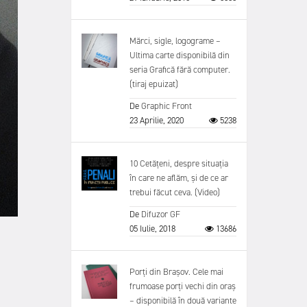
Mărci, sigle, logograme –
Ultima carte disponibilă din
seria Grafică fără computer.
(tiraj epuizat)
De
Graphic Front
23 Aprilie, 2020
5238
10 Cetățeni, despre situația
în care ne aflăm, și de ce ar
trebui făcut ceva. (Video)
De
Difuzor GF
05 Iulie, 2018
13686
Porți din Brașov. Cele mai
frumoase porți vechi din oraș
– disponibilă în două variante