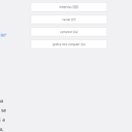
interviu (32)
racnet (27)
carturesti (24)
lier
grafica fara computer (24)
na
 se
l a
a
,