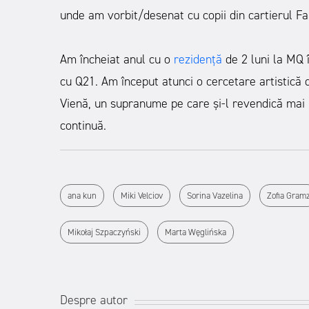
unde am vorbit/desenat cu copii din cartierul F
Am încheiat anul cu o
rezidență
de 2 luni la MQ 
cu Q21. Am început atunci o cercetare artistică
Vienă, un supranume pe care și-l revendică mai 
continuă.
ana kun
Miki Velciov
Sorina Vazelina
Zofia Gram
Mikołaj Szpaczyński
Marta Węglińska
Despre autor