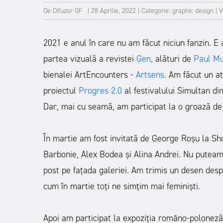
De
Difuzor GF
|
28 Aprilie, 2022
|
Categorie:
graphic design
|
V
2021 e anul în care nu am făcut niciun fanzin. E
partea vizuală a revistei
Gen
,
alături de
Paul M
bienalei ArtEncounters -
Artsens
.
Am făcut un at
proiectul
Progres 2.0
al festivalului Simultan di
Dar, mai cu seamă, am participat la o groază de 
În martie am fost invitată de George Roșu la Sh
Barbonie, Alex Bodea și Alina Andrei. Nu puteam 
post pe fațada galeriei. Am trimis un desen desp
cum în martie toți ne simțim mai feminiști.
Apoi am participat la expoziția româno-poloneză