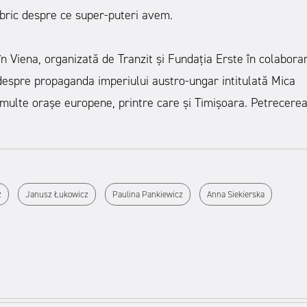
abric despre ce super-puteri avem.
în Viena, organizată de Tranzit și Fundația Erste în colabora
 despre propaganda imperiului austro-ungar intitulată Mica
multe orașe europene, printre care și Timișoara. Petrecere
z
Janusz Łukowicz
Paulina Pankiewicz
Anna Siekierska