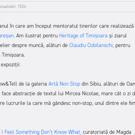
izualizări: 1524
 anul în care am început mentoratul tinerilor care realizează
ureșan
.
Am ilustrat pentru
Heritage of Timișoara
și ziarul
elier despre muncă, alături de
Claudiu Cobilanschi
,
pentru
n Timișoara.
expoziții:
ow&Tell de la galeria
Artă Non Stop
din Sibiu, alături de Oa
face abstracție de textul lui Mircea Nicolae, mare cât o zi 
re lucrurile la care mă gândesc non-stop, unul dintre ele fii
I Feel Something Don’t Know What
,
curatoriată de Magda