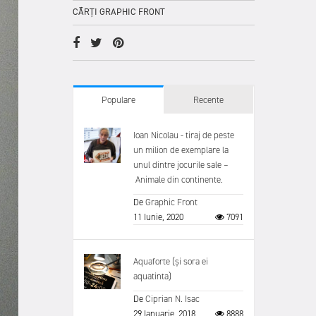
CĂRȚI GRAPHIC FRONT
Populare
Recente
Ioan Nicolau - tiraj de peste
un milion de exemplare la
unul dintre jocurile sale –
Animale din continente.
De
Graphic Front
11 Iunie, 2020
7091
Aquaforte (și sora ei
aquatinta)
De
Ciprian N. Isac
29 Ianuarie, 2018
8888