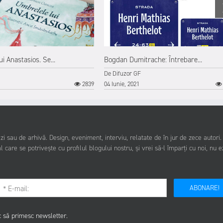
i Anastasios. Se...
Bogdan Dumitrache: Întrebare...
De
Difuzor GF
2839
04 Iunie, 2021
i sau de arhivă. Design, eveniment, interviu, relatate de în jur de zece autori
l care se potrivește cu profilul blogului nostru, și vrei să-l împarți cu noi, nu e
ABONARE!
c să primesc newsletter.