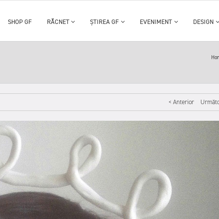
SHOP GF
RĂCNET
ȘTIREA GF
EVENIMENT
DESIGN
Ho
< Anterior
Următo