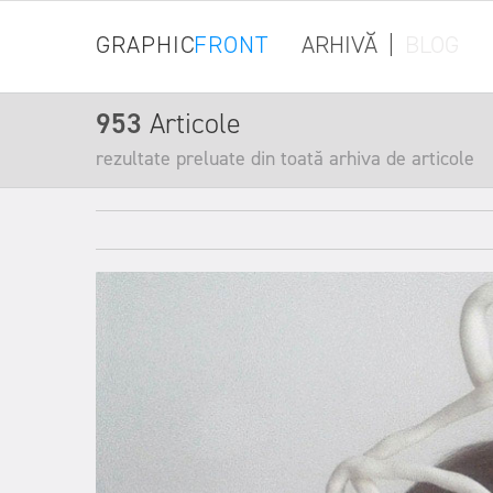
GRAPHIC
FRONT
ARHIVĂ
|
BLOG
953
Articole
rezultate preluate din toată arhiva de articole