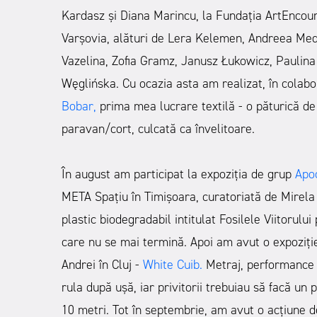
Kardasz și Diana Marincu, la Fundația ArtEncoun
Varșovia, alături de Lera Kelemen, Andreea Med
Vazelina, Zofia Gramz, Janusz Łukowicz, Paulina
Węglińska. Cu ocazia asta am realizat, în colabo
Bobar
,
prima mea lucrare textilă - o păturică de 
paravan/cort, culcată ca învelitoare.
În august am participat la expoziția de grup
Apoc
META Spațiu în Timișoara, curatoriată de Mirela 
plastic biodegradabil intitulat Fosilele Viitorulu
care nu se mai termină. Apoi am avut o expoziție
Andrei în Cluj -
White Cuib
.
Metraj, performance c
rula după ușă, iar privitorii trebuiau să facă un
10 metri. Tot în septembrie, am avut o acțiune de 