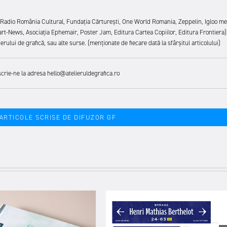
i (Radio România Cultural, Fundația Cărturești, One World Romania, Zeppelin, Igloo me
art-News, Asociația Ephemair, Poster Jam, Editura Cartea Copiilor, Editura Frontiera)
rului de grafică, sau alte surse. (menționate de fiecare dată la sfârșitul articolului)
scrie-ne la adresa hello@atelieruldegrafica.ro
 ARTICOLE SCRISE DE DIFUZOR GF