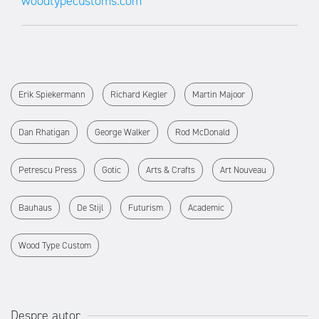
woodtypecustoms.com
Erik Spiekermann
Richard Kegler
Martin Majoor
Dan Rhatigan
George Walker
Rod McDonald
Petrescu Press
Gotic
Arts & Crafts
Art Nouveau
Bauhaus
De Stijl
Futurism
Academic
Wood Type Custom
Despre autor