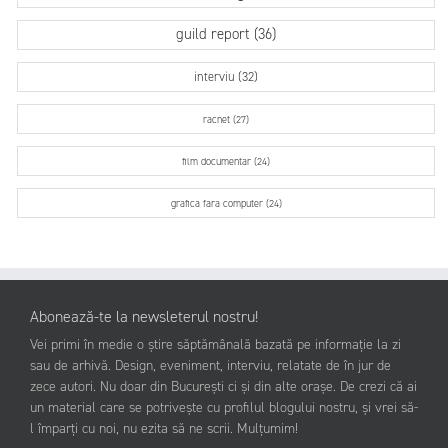
guild report (36)
interviu (32)
racnet (27)
film documentar (24)
grafica fara computer (24)
Abonează-te la newsleterul nostru!
Vei primi în medie o știre săptămânală bazată pe informație la zi
sau de arhivă. Design, eveniment, interviu, relatate de în jur de
zece autori. Nu doar din București ci și din alte orașe. De crezi că ai
un material care se potrivește cu profilul blogului nostru, și vrei să-
l împarți cu noi, nu ezita să ne scrii. Mulțumim!