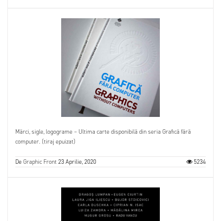
Mărci, sigle, logograme – Ultima carte disponibilă din seria Grafică fără
computer. (tiraj epuizat)
De
Graphic Front
23 Aprilie, 2020
5234