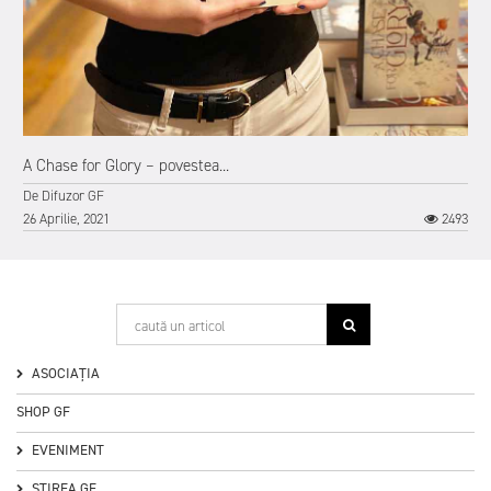
4
A Chase for Glory – povestea...
De
Difuzor GF
26 Aprilie, 2021
2493
ASOCIAȚIA
SHOP GF
EVENIMENT
ȘTIREA GF