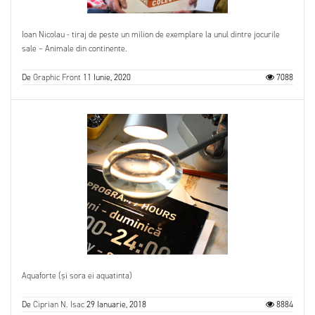
Ioan Nicolau - tiraj de peste un milion de exemplare la unul dintre jocurile
sale – Animale din continente.
De
Graphic Front
11 Iunie, 2020
7088
Aquaforte (și sora ei aquatinta)
De
Ciprian N. Isac
29 Ianuarie, 2018
8884