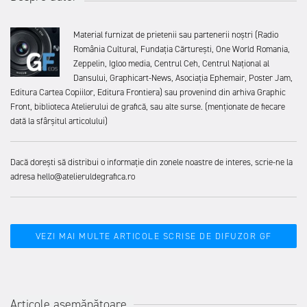
Material furnizat de prietenii sau partenerii noștri (Radio
România Cultural, Fundația Cărturești, One World Romania,
Zeppelin, Igloo media, Centrul Ceh, Centrul Național al
Dansului, Graphicart-News, Asociația Ephemair, Poster Jam,
Editura Cartea Copiilor, Editura Frontiera) sau provenind din arhiva Graphic
Front, biblioteca Atelierului de grafică, sau alte surse. (menționate de fiecare
dată la sfârșitul articolului)
Dacă dorești să distribui o informație din zonele noastre de interes, scrie-ne la
adresa hello@atelieruldegrafica.ro
VEZI MAI MULTE ARTICOLE SCRISE DE DIFUZOR GF
Articole asemănătoare