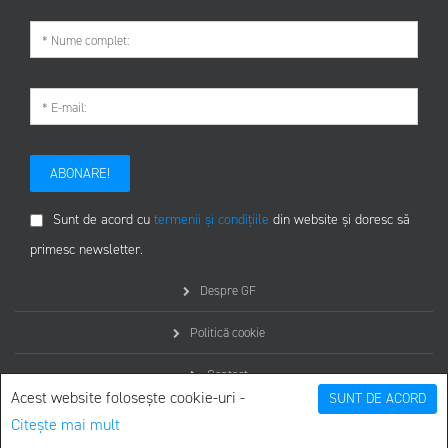
ABONARE!
Sunt de acord cu
termenii și condițiile
din website și doresc să
primesc newsletter.
Despre GF
Politică cookie
Contact
Acest website folosește cookie-uri -
SUNT DE ACORD
Citește mai mult