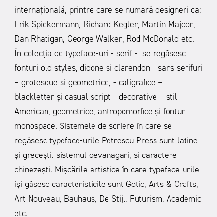
internațională, printre care se numară designeri ca:
Erik Spiekermann, Richard Kegler, Martin Majoor,
Dan Rhatigan, George Walker, Rod McDonald etc.
În colecția de typeface-uri - serif - se regăsesc
fonturi old styles, didone și clarendon - sans serifuri
– grotesque și geometrice, - caligrafice –
blackletter și casual script - decorative – stil
American, geometrice, antropomorfice și fonturi
monospace. Sistemele de scriere în care se
regăsesc typeface-urile Petrescu Press sunt latine
și grecești. sistemul devanagari, si caractere
chinezești.
Mișcările artistice în care typeface-urile
își găsesc caracteristicile sunt Gotic, Arts & Crafts,
Art Nouveau, Bauhaus, De Stijl, Futurism, Academic
etc.