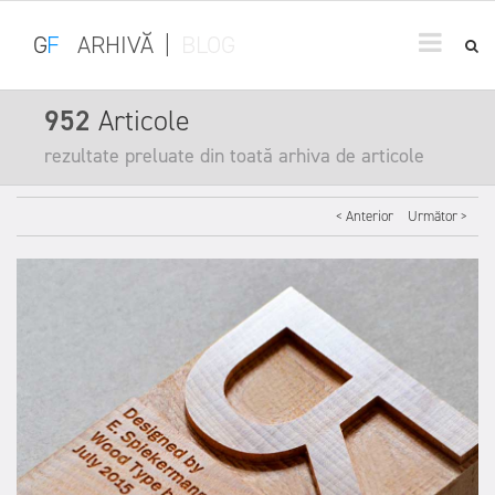
G
F
ARHIVĂ
|
BLOG
952
Articole
rezultate preluate din toată arhiva de articole
< Anterior
Următor >