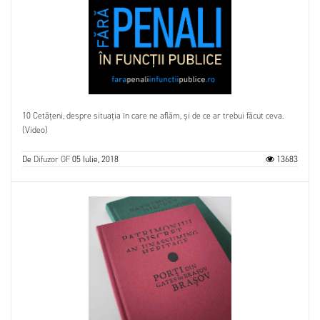
10 Cetățeni, despre situația în care ne aflăm, și de ce ar trebui făcut ceva.
(Video)
De
Difuzor GF
05 Iulie, 2018
13683