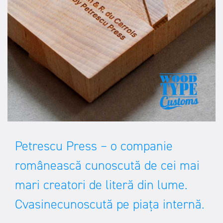
Petrescu Press – o companie
românească cunoscută de cei mai
mari creatori de literă din lume.
Cvasinecunoscută pe piața internă.