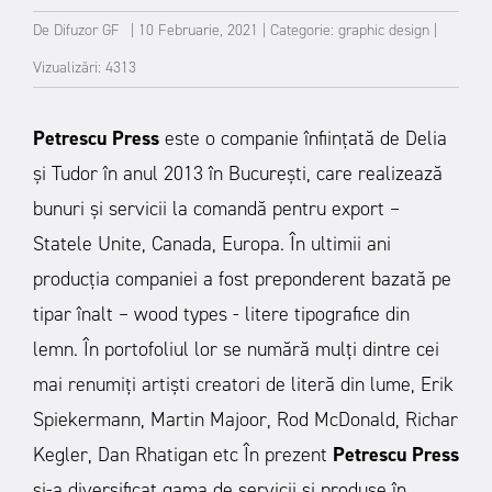
De
Difuzor GF
|
10 Februarie, 2021
|
Categorie:
graphic design
|
Vizualizări: 4313
Petrescu Press
este o companie înființată de Delia
și Tudor în anul 2013 în Bucureşti, care realizează
bunuri şi servicii la comandă pentru export –
Statele Unite, Canada, Europa. În ultimii ani
producţia companiei a fost preponderent bazată pe
tipar înalt – wood types - litere tipografice din
lemn. În portofoliul lor se numără mulți dintre cei
mai renumiți artiști creatori de literă din lume, Erik
Spiekermann, Martin Majoor, Rod McDonald, Richar
Kegler, Dan Rhatigan etc
În prezent
Petrescu Press
și-a diversificat gama de servicii și produse în