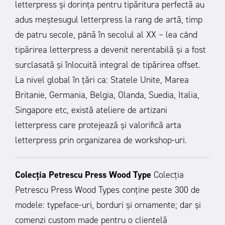
letterpress și dorința pentru tipăritura perfectă au
adus meștesugul letterpress la rang de artă, timp
de patru secole, până în secolul al XX – lea când
tipărirea letterpress a devenit nerentabilă și a fost
surclasată și înlocuită integral de tipărirea offset.
La nivel global în țări ca: Statele Unite, Marea
Britanie, Germania, Belgia, Olanda, Suedia, Italia,
Singapore etc, există ateliere de artizani
letterpress care protejează și valorifică arta
letterpress prin organizarea de workshop-uri.
Colecția Petrescu Press Wood Type
Colecția
Petrescu Press Wood Types conține peste 300 de
modele: typeface-uri, borduri și ornamente; dar și
comenzi custom made pentru o clientelă